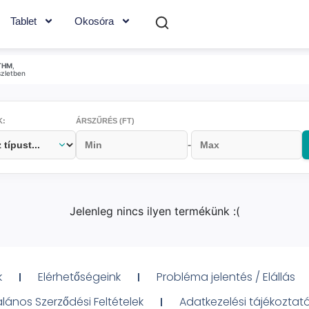
Tablet
Okosóra
THM
,
szletben
K:
ÁRSZŰRÉS (FT)
-
Jelenleg nincs ilyen termékünk :(
k
Elérhetőségeink
Probléma jelentés / Elállás
alános Szerződési Feltételek
Adatkezelési tájékoztat