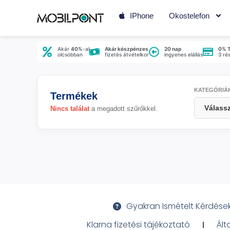
IPhone
Okostelefon
Akár
40%
-al
Akár készpénzes
20 nap
0% 
olcsóbban
fizetés átvételkor
ingyenes elállás
3 ré
KATEGÓRIÁ
Termékek
Nincs találat
a megadott szűrőkkel.
Gyakran Ismételt Kérdése
Klarna fizetési tájékoztató
Ált