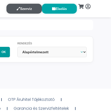
Szerviz
Eladás
RENDEZÉS
OK
OTP Áruhitel Tájékoztató
ó
Garancia és Szervizfeltételek