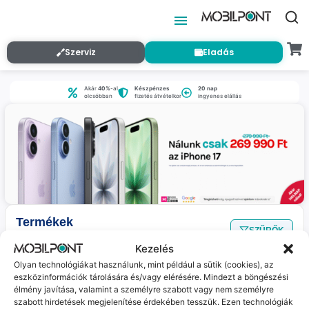
Szerviz
Eladás
Akár
40%
-al
Készpénzes
20 nap
olcsóbban
fizetés átvételkor
ingyenes elállás
Termékek
SZŰRŐK
Nincs találat
a megadott szűrőkkel.
Kezelés
Olyan technológiákat használunk, mint például a sütik (cookies), az
eszközinformációk tárolására és/vagy elérésére. Mindezt a böngészési
Jelenleg nincs ilyen termékünk :(
élmény javítása, valamint a személyre szabott vagy nem személyre
szabott hirdetések megjelenítése érdekében tesszük. Ezen technológiák