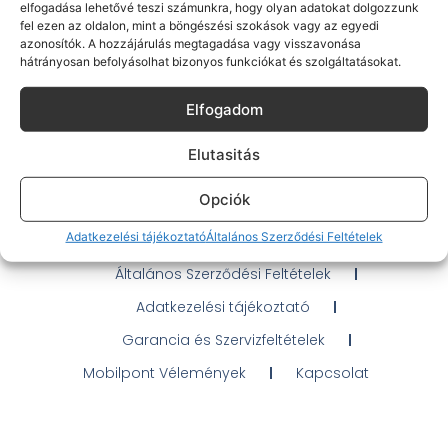
elfogadása lehetővé teszi számunkra, hogy olyan adatokat dolgozzunk
fel ezen az oldalon, mint a böngészési szokások vagy az egyedi
azonosítók. A hozzájárulás megtagadása vagy visszavonása
hátrányosan befolyásolhat bizonyos funkciókat és szolgáltatásokat.
Gyakran Ismételt Kérdések
Elfogadom
Elérhetőségeink
Elutasitás
Probléma jelentés / Elállás
Opciók
OTP Áruhitel Tájékoztató
Adatkezelési tájékoztató
Általános Szerződési Feltételek
Klarna fizetési tájékoztató
Általános Szerződési Feltételek
Adatkezelési tájékoztató
Garancia és Szervizfeltételek
Mobilpont Vélemények
Kapcsolat