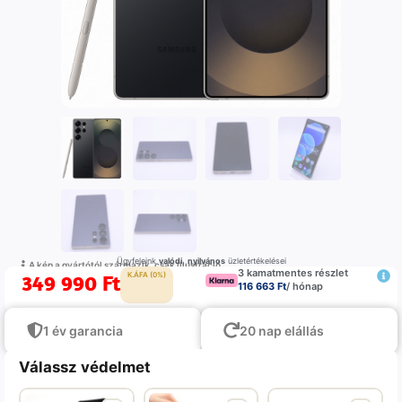
Ügyfeleink
valódi
,
nyilvános
üzletértékelései
A kép a gyártótól származik, csak illustráció
3 kamatmentes részlet
349 990
Ft
K.ÁFA (0%)
116 663 Ft
/ hónap
1 év garancia
20 nap elállás
Válassz védelmet