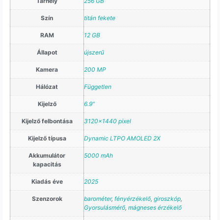
Tárhely
256 GB
Szín
titán fekete
RAM
12 GB
Állapot
újszerű
Kamera
200 MP
Hálózat
Független
Kijelző
6.9"
Kijelző felbontása
3120×1440 pixel
Kijelző típusa
Dynamic LTPO AMOLED 2X
Akkumulátor
5000 mAh
kapacitás
Kiadás éve
2025
Szenzorok
barométer
,
fényérzékelő
,
giroszkóp
,
Gyorsulásmérő
,
mágneses érzékelő