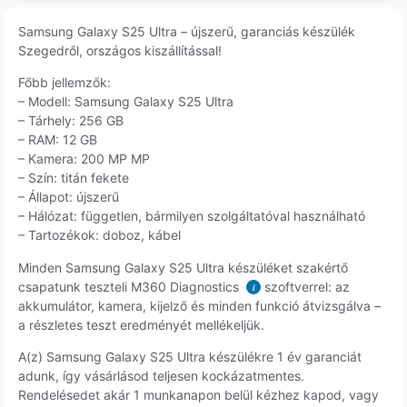
Samsung Galaxy S25 Ultra – újszerű, garanciás készülék
Szegedről, országos kiszállítással!
Főbb jellemzők:
– Modell: Samsung Galaxy S25 Ultra
– Tárhely: 256 GB
– RAM: 12 GB
– Kamera: 200 MP MP
– Szín: titán fekete
– Állapot: újszerű
– Hálózat: független, bármilyen szolgáltatóval használható
– Tartozékok: doboz, kábel
Minden Samsung Galaxy S25 Ultra készüléket szakértő
csapatunk teszteli M360 Diagnostics
szoftverrel: az
i
akkumulátor, kamera, kijelző és minden funkció átvizsgálva –
a részletes teszt eredményét mellékeljük.
A(z) Samsung Galaxy S25 Ultra készülékre 1 év garanciát
adunk, így vásárlásod teljesen kockázatmentes.
Rendelésedet akár 1 munkanapon belül kézhez kapod, vagy