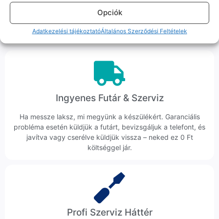
Hibázni emberi dolog, de a felelősségvállalás nálunk alap.
Opciók
Ha ritkán előfordul egy hiba, nem kifogásokat keresünk,
hanem megoldást. Szakértő kollégáink azonnal kézbe
Adatkezelési tájékoztató
Általános Szerződési Feltételek
veszik az ügyedet.
Ingyenes Futár & Szerviz
Ha messze laksz, mi megyünk a készülékért. Garanciális
probléma esetén küldjük a futárt, bevizsgáljuk a telefont, és
javítva vagy cserélve küldjük vissza – neked ez 0 Ft
költséggel jár.
Profi Szerviz Háttér