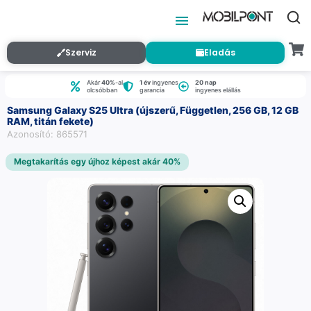
Szerviz
Eladás
Akár
40%
-al
1 év
ingyenes
20 nap
olcsóbban
garancia
ingyenes elállás
Samsung Galaxy S25 Ultra (újszerű, Független, 256 GB, 12 GB
RAM, titán fekete)
Azonosító: 865571
Megtakarítás egy újhoz képest akár 40%