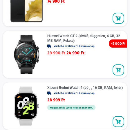
74 990
Ft
Huawei Watch GT 2 (kiváló, független, 4 GB, 32
MB RAM, Fekete)
-
5 000 Ft
Várható szállítás: 1-2 munkanap
29 990
Ft
24 990
Ft
Xiaomi Redmi Watch 4 (Jó , , 16 GB, RAM, fehér)
Várható szállítás: 1-2 munkanap
28 999
Ft
Megtakarítás újhoz képest
akár 40%