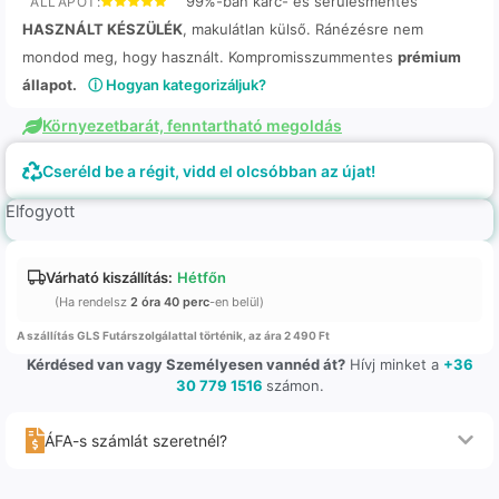
99%-ban karc- és sérülésmentes
ÁLLAPOT:
HASZNÁLT KÉSZÜLÉK
, makulátlan külső. Ránézésre nem
mondod meg, hogy használt. Kompromisszummentes
prémium
állapot.
ⓘ Hogyan kategorizáljuk?
Környezetbarát, fenntartható megoldás
Cseréld be a régit, vidd el olcsóbban az újat!
Elfogyott
Várható kiszállítás:
Hétfőn
(Ha rendelsz
2 óra 40 perc
-en belül)
A szállítás GLS Futárszolgálattal történik, az ára 2 490 Ft
Kérdésed van vagy Személyesen vannéd át?
Hívj minket a
+36
30 779 1516
számon.
ÁFA-s számlát szeretnél?