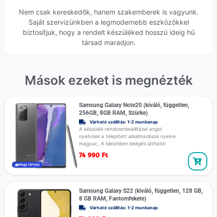
Nem csak kereskedők, hanem szakemberek is vagyunk.
Saját szervizünkben a legmodernebb eszközökkel
biztosítjuk, hogy a rendelt készüléked hosszú ideig hű
társad maradjon.
Mások ezeket is megnézték
Samsung Galaxy Note20 (kiváló, független,
256GB, 8GB RAM, Szürke)
Várható szállítás: 1-2 munkanap
A készülék rendszerbeállításai angol
nyelvűek a telepített alkalmazások nyelve
magyar., A kijelzőben beégés látható!
74 990
Ft
Nagy tárhely
Samsung Galaxy S22 (kiváló, független, 128 GB,
8 GB RAM, Fantomfekete)
Várható szállítás: 1-2 munkanap