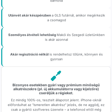
bárhova
Utánvét akár készpénzben
a GLS futárnál, amikor megérkezik
a csomagod
Személyes átvételi lehetőség
Makói és Szegedi üzletünkben
is akár azonnal
Akár regisztráció nélkül
is rendelhetsz tőlünk, könnyen és
gyorsan
Bizonyos esetekben gyári vagy prémium minőségű
alkatrészekre (pl. új akkumulátorra vagy kijelzőre)
cseréljük a régieket.
Ez mindig 100%-os, tesztelt állapotot jelent. iPhone-oknál
előfordulhat az "Ismeretlen alkatrész" jelzés, de ne aggódj, ez
csak a gyártó szoftveres üzenete – a telefonod ettől még