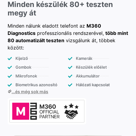
Minden készülék 80+ teszten
megy át
Minden nálunk eladott telefont az
M360
Diagnostics
professzionális rendszerével,
több mint
80 automatizált teszten
vizsgálunk át, többek
között:
Kijelző
Kamerák
Gombok
Készülék előélet
Mikrofonok
Akkumulátor
Biometrikus azonosító
Hálózati kapcsolat
...és még sok más