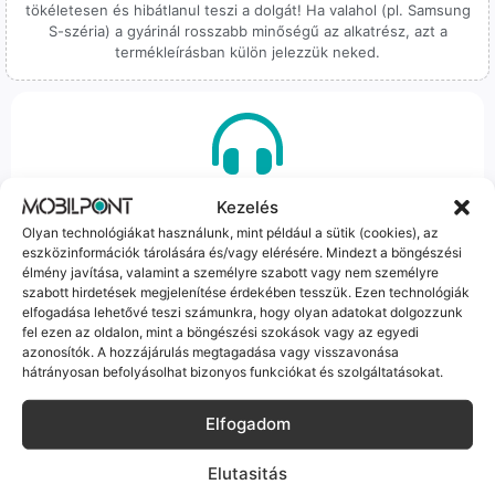
tökéletesen és hibátlanul teszi a dolgát! Ha valahol (pl. Samsung
S-széria) a gyárinál rosszabb minőségű az alkatrész, azt a
termékleírásban külön jelezzük neked.
100% Elérhetőség
Kezelés
Olyan technológiákat használunk, mint például a sütik (cookies), az
Sok éve a szegedi piac meghatározó szereplői vagyunk.
eszközinformációk tárolására és/vagy elérésére. Mindezt a böngészési
Nem egy arctalan webshop vagyunk: ha kérdésed van, élő
élmény javítása, valamint a személyre szabott vagy nem személyre
ember veszi fel a telefont, és személyesen is megtalálsz
szabott hirdetések megjelenítése érdekében tesszük. Ezen technológiák
minket Szegeden.
elfogadása lehetővé teszi számunkra, hogy olyan adatokat dolgozzunk
fel ezen az oldalon, mint a böngészési szokások vagy az egyedi
azonosítók. A hozzájárulás megtagadása vagy visszavonása
hátrányosan befolyásolhat bizonyos funkciókat és szolgáltatásokat.
Elfogadom
Korrekt Ügyintézés
Elutasitás