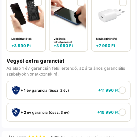
Megbízható tok
Védőfólia,
Minőségi töltőfej
felhelyezéssel
+
3 990
Ft
+
3 990
Ft
+
7 990
Ft
Vegyél extra garanciát
Az alap 1 év garancián felül értendő, az általános garanciális
szabályok vonatkoznak rá.
+
11 990
Ft
+ 1 év garancia (össz. 2 év)
+
19 990
Ft
+ 2 év garancia (össz. 3 év)