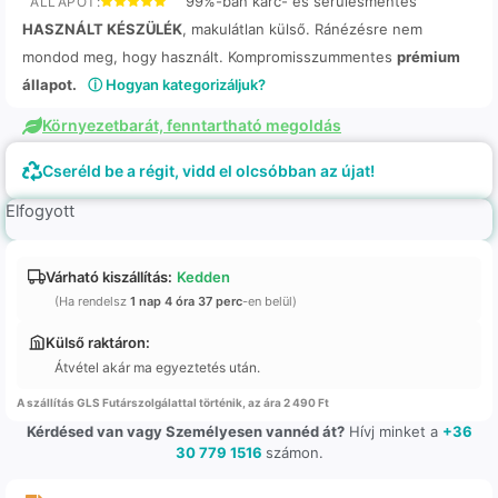
99%-ban karc- és sérülésmentes
ÁLLAPOT:
HASZNÁLT KÉSZÜLÉK
, makulátlan külső. Ránézésre nem
mondod meg, hogy használt. Kompromisszummentes
prémium
állapot.
ⓘ Hogyan kategorizáljuk?
Környezetbarát, fenntartható megoldás
Cseréld be a régit, vidd el olcsóbban az újat!
Elfogyott
Várható kiszállítás:
Kedden
(Ha rendelsz
1 nap 4 óra 37 perc
-en belül)
Külső raktáron:
Átvétel akár ma egyeztetés után.
A szállítás GLS Futárszolgálattal történik, az ára 2 490 Ft
Kérdésed van vagy Személyesen vannéd át?
Hívj minket a
+36
30 779 1516
számon.