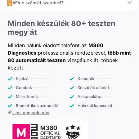
ÁFA-s számlát szeretnél?
Minden készülék 80+ teszten
megy át
Minden nálunk eladott telefont az
M360
Diagnostics
professzionális rendszerével,
több mint
80 automatizált teszten
vizsgálunk át, többek
között:
Kijelző
Kamerák
Gombok
Készülék előélet
Mikrofonok
Akkumulátor
Biometrikus azonosító
Hálózati kapcsolat
...és még sok más