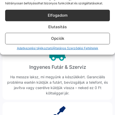
hátrányosan befolyásolhat bizonyos funkciókat és szolgáltatásokat.
Korrekt Ügyintézés
Elfogadom
Hibázni emberi dolog, de a felelősségvállalás nálunk alap.
Ha ritkán előfordul egy hiba, nem kifogásokat keresünk,
Elutasitás
hanem megoldást. Szakértő kollégáink azonnal kézbe
veszik az ügyedet.
Opciók
Adatkezelési tájékoztató
Általános Szerződési Feltételek
Ingyenes Futár & Szerviz
Ha messze laksz, mi megyünk a készülékért. Garanciális
probléma esetén küldjük a futárt, bevizsgáljuk a telefont, és
javítva vagy cserélve küldjük vissza – neked ez 0 Ft
költséggel jár.