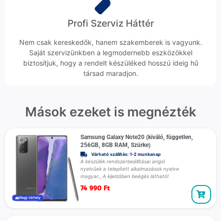
Profi Szerviz Háttér
Nem csak kereskedők, hanem szakemberek is vagyunk.
Saját szervizünkben a legmodernebb eszközökkel
biztosítjuk, hogy a rendelt készüléked hosszú ideig hű
társad maradjon.
Mások ezeket is megnézték
Samsung Galaxy Note20 (kiváló, független,
256GB, 8GB RAM, Szürke)
Várható szállítás: 1-2 munkanap
A készülék rendszerbeállításai angol
nyelvűek a telepített alkalmazások nyelve
magyar., A kijelzőben beégés látható!
74 990
Ft
Nagy tárhely