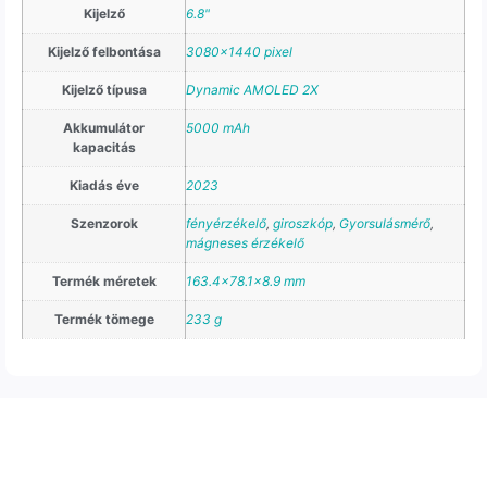
Kijelző
6.8"
Kijelző felbontása
3080×1440 pixel
Kijelző típusa
Dynamic AMOLED 2X
Akkumulátor
5000 mAh
kapacitás
Kiadás éve
2023
Szenzorok
fényérzékelő
,
giroszkóp
,
Gyorsulásmérő
,
mágneses érzékelő
Termék méretek
163.4×78.1×8.9 mm
Termék tömege
233 g