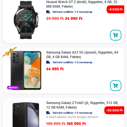
Huawei Watch GT 2 (kiváló, független, 4 GB, 32
MB RAM, Fekete)
-
5 000 Ft
Várható szállítás: 1-2 munkanap
29 990
Ft
24 990
Ft
Samsung Galaxy A23 5G (újszerű, független, 64
GB, 4 GB RAM, Fekete)
Várható szállítás: 1-2 munkanap
44 990
Ft
Gamer
Samsung Galaxy Z Fold5 (jó, független, 512 GB,
12 GB RAM, Fekete)
-
20 000 Ft
Várható szállítás: 1-2 munkanap
A belső kijelzön enyhe beégés látható!
189 990
Ft
169 990
Ft