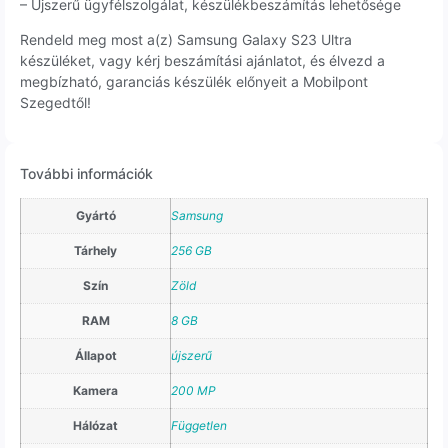
– Újszerű ügyfélszolgálat, készülékbeszámítás lehetősége
Rendeld meg most a(z) Samsung Galaxy S23 Ultra
készüléket, vagy kérj beszámítási ajánlatot, és élvezd a
megbízható, garanciás készülék előnyeit a Mobilpont
Szegedtől!
További információk
Gyártó
Samsung
Tárhely
256 GB
Szín
Zöld
RAM
8 GB
Állapot
újszerű
Kamera
200 MP
Hálózat
Független