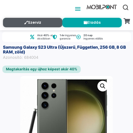
Szerviz
Eladás
Akár
40%
-al
1 év
ingyenes
20 nap
olcsóbban
garancia
ingyenes elállás
Samsung Galaxy S23 Ultra (Újszerű, Független, 256 GB, 8 GB
RAM, zöld)
Azonosító: 684004
Megtakarítás egy újhoz képest akár 40%