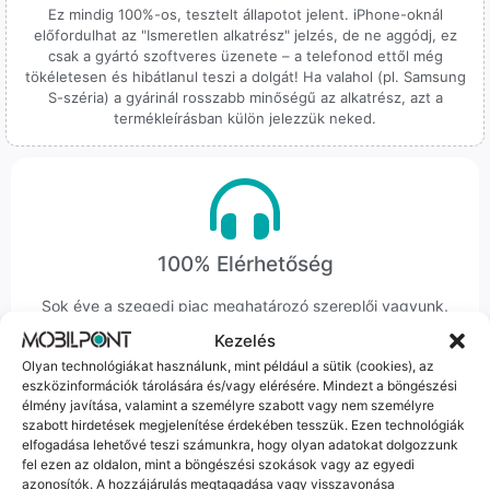
Ez mindig 100%-os, tesztelt állapotot jelent. iPhone-oknál
előfordulhat az "Ismeretlen alkatrész" jelzés, de ne aggódj, ez
csak a gyártó szoftveres üzenete – a telefonod ettől még
tökéletesen és hibátlanul teszi a dolgát! Ha valahol (pl. Samsung
S-széria) a gyárinál rosszabb minőségű az alkatrész, azt a
termékleírásban külön jelezzük neked.
100% Elérhetőség
Sok éve a szegedi piac meghatározó szereplői vagyunk.
Nem egy arctalan webshop vagyunk: ha kérdésed van, élő
Kezelés
ember veszi fel a telefont, és személyesen is megtalálsz
Olyan technológiákat használunk, mint például a sütik (cookies), az
minket Szegeden.
eszközinformációk tárolására és/vagy elérésére. Mindezt a böngészési
élmény javítása, valamint a személyre szabott vagy nem személyre
szabott hirdetések megjelenítése érdekében tesszük. Ezen technológiák
elfogadása lehetővé teszi számunkra, hogy olyan adatokat dolgozzunk
fel ezen az oldalon, mint a böngészési szokások vagy az egyedi
azonosítók. A hozzájárulás megtagadása vagy visszavonása