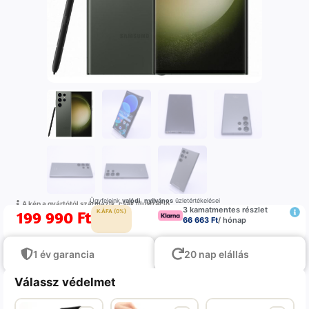
Ügyfeleink
valódi
,
nyilvános
üzletértékelései
A kép a gyártótól származik, csak illustráció
3 kamatmentes részlet
199 990
Ft
K.ÁFA (0%)
66 663 Ft
/ hónap
1 év garancia
20 nap elállás
Válassz védelmet