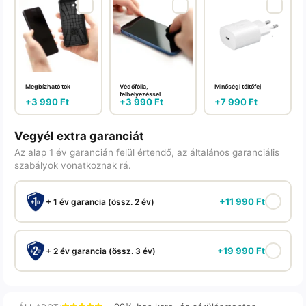
Megbízható tok
Védőfólia,
Minőségi töltőfej
felhelyezéssel
+
3 990
Ft
+
3 990
Ft
+
7 990
Ft
Vegyél extra garanciát
Az alap 1 év garancián felül értendő, az általános garanciális
szabályok vonatkoznak rá.
+
11 990
Ft
+ 1 év garancia (össz. 2 év)
+
19 990
Ft
+ 2 év garancia (össz. 3 év)