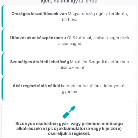
Igen, nálunk így is lehet!
Országos kiszállításunk van
Magyarország egész területén,
bárhova
Utánvét akár készpénzben
a GLS futárnál, amikor megérkezik
a csomagod
Személyes átvételi lehetőség
Makói és Szegedi üzletünkben
is akár azonnal
Akár regisztráció nélkül
is rendelhetsz tőlünk, könnyen és
gyorsan
Bizonyos esetekben gyári vagy prémium minőségű
alkatrészekre (pl. új akkumulátorra vagy kijelzőre)
cseréljük a régieket.