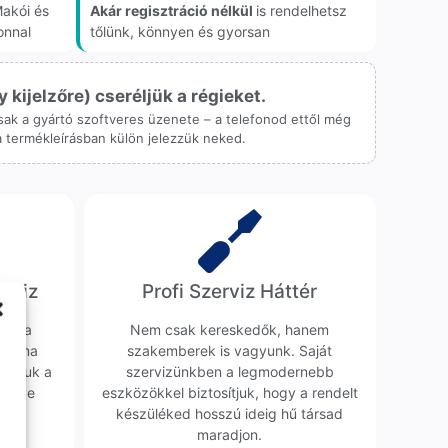
akói és
Akár regisztráció nélkül
is rendelhetsz
onnal
tőlünk, könnyen és gyorsan
ijelzőre) cseréljük a régieket.
 csak a gyártó szoftveres üzenete – a telefonod ettől még
 a termékleírásban külön jelezzük neked.
erviz
Profi Szerviz Háttér
ünk a
Nem csak kereskedők, hanem
obléma
szakemberek is vagyunk. Saját
sgáljuk a
szervizünkben a legmodernebb
erélve
eszközökkel biztosítjuk, hogy a rendelt
0 Ft
készüléked hosszú ideig hű társad
maradjon.