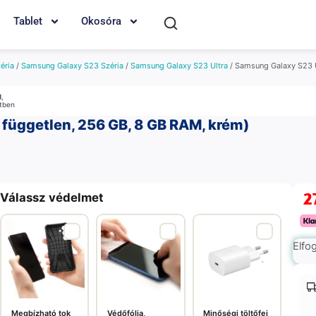
Tablet
Okosóra
éria
/
Samsung Galaxy S23 Széria
/
Samsung Galaxy S23 Ultra
/ Samsung Galaxy S23 U
M
,
etben
 független, 256 GB, 8 GB RAM, krém)
2
Válassz védelmet
Elfo
Megbízható tok
Védőfólia,
Minőségi töltőfej