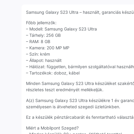
Samsung Galaxy S23 Ultra – használt, garanciás készülé
Főbb jellemzők:
– Modell: Samsung Galaxy S23 Ultra
– Tárhely: 256 GB
– RAM: 8 GB
– Kamera: 200 MP MP
– Szín: krém
– Állapot: használt
– Hálózat: független, bármilyen szolgáltatóval használ
– Tartozékok: doboz, kábel
Minden Samsung Galaxy S23 Ultra készüléket szakértő
részletes teszt eredményét mellékeljük.
A(z) Samsung Galaxy S23 Ultra készülékre 1 év garan
személyesen is átveheted szegedi üzletünkben.
Ez a készülék pénztárcabarát és fenntartható választás
Miért a Mobilpont Szeged?