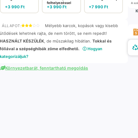
felhelyezéssel
A szá
+
3 990
Ft
+
3 990
Ft
+
7 990
Ft
K
Mélyebb karcok, kopások vagy kisebb
ÁLLAPOT:
ütődések lehetnek rajta, de nem törött, se nem repedt!
HASZNÁLT KÉSZÜLÉK
, de műszakilag hibátlan.
Tokkal és
fóliával a szépséghibák zöme elfedhető.
ⓘ Hogyan
kategorizáljuk?
Környezetbarát, fenntartható megoldás