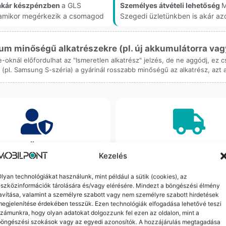
akár készpénzben
a GLS
Személyes átvételi lehetőség
M
, amikor megérkezik a csomagod
Szegedi üzletünkben is akár az
m minőségű alkatrészekre (pl. új akkumulátorra vagy k
ne-oknál előfordulhat az "Ismeretlen alkatrész" jelzés, de ne aggódj, ez
ol (pl. Samsung S-széria) a gyárinál rosszabb minőségű az alkatrész, azt
orrekt Ügyintézés
Ingyenes Futár & Sz
Kezelés
bázni emberi dolog, de a
Ha messze laksz, mi megy
gvállalás nálunk alap. Ha ritkán
készülékért. Garanciális pr
lyan technológiákat használunk, mint például a sütik (cookies), az
szközinformációk tárolására és/vagy elérésére. Mindezt a böngészési élmény
dul egy hiba, nem kifogásokat
esetén küldjük a futárt, beviz
avítása, valamint a személyre szabott vagy nem személyre szabott hirdetések
k, hanem megoldást. Szakértő
telefont, és javítva vagy cs
egjelenítése érdekében tesszük. Ezen technológiák elfogadása lehetővé teszi
áink azonnal kézbe veszik az
küldjük vissza – neked ez 
zámunkra, hogy olyan adatokat dolgozzunk fel ezen az oldalon, mint a
ügyedet.
költséggel jár.
böngészési szokások vagy az egyedi azonosítók. A hozzájárulás megtagadása