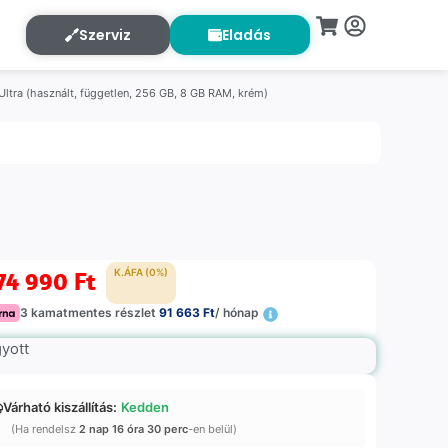
Szerviz
Eladás
ltra (használt, független, 256 GB, 8 GB RAM, krém)
74 990
Ft
K.ÁFA (0%)
3 kamatmentes részlet
91 663 Ft
/ hónap
gyott
Várható kiszállítás:
Kedden
(Ha rendelsz
2 nap 16 óra 30 perc
-en belül)