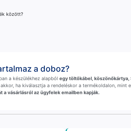
lék között?
tartalmaz a doboz?
ban a készülékhez alapból
egy töltőkábel, köszönőkártya, S
 akkor, ha kiválasztja a rendeléskor a termékoldalon, mint e
t a vásárlásról az ügyfelek emailben kapják.