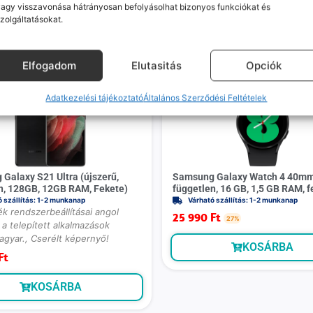
agy visszavonása hátrányosan befolyásolhat bizonyos funkciókat és
zolgáltatásokat.
Mások ezeket is megnézték
Elfogadom
Elutasitás
Opciók
Adatkezelési tájékoztató
Általános Szerződési Feltételek
Galaxy S21 Ultra (újszerű,
Samsung Galaxy Watch 4 40mm 
n, 128GB, 12GB RAM, Fekete)
független, 16 GB, 1,5 GB RAM, f
ó szállítás: 1-2 munkanap
Várható szállítás: 1-2 munkanap
k rendszerbeállításai angol
25 990
Ft
27%
a telepített alkalmazások
agyar., Cserélt képernyő!
KOSÁRBA
Ft
KOSÁRBA