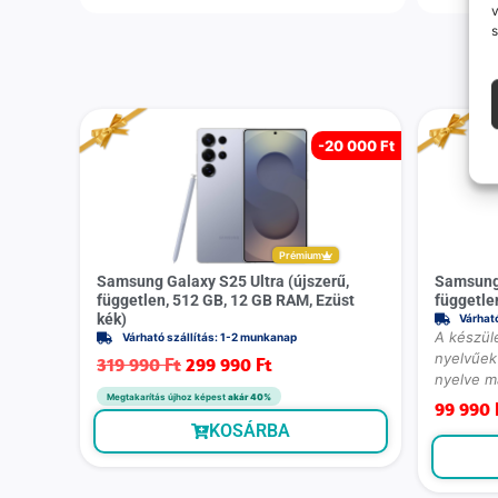
v
s
-
20 000 Ft
Prémium
Samsung Galaxy S25 Ultra (újszerű,
Samsung 
független, 512 GB, 12 GB RAM, Ezüst
függetle
kék)
Várhat
A készülé
Várható szállítás: 1-2 munkanap
nyelvűek 
319 990
Ft
299 990
Ft
nyelve m
Megtakarítás újhoz képest
akár 40%
99 990
KOSÁRBA