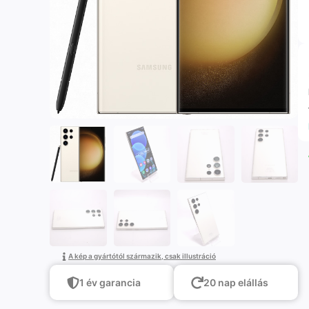
A kép a gyártótól származik, csak illustráció
1 év garancia
20 nap elállás