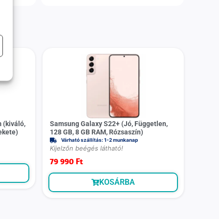
(kiváló,
Samsung Galaxy S22+ (Jó, Független,
ekete)
128 GB, 8 GB RAM, Rózsaszín)
Várható szállítás: 1-2 munkanap
Kijelzőn beégés látható!
79 990
Ft
KOSÁRBA