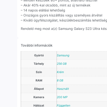
– Minden készülék 80+ pontos, átlátható teszttel
– Akár 40%-kal olcsóbb, mint az új termékek
– 14 napos elállási lehetőség
– Országos gyors kiszállítás vagy személyes átvétel
– Kiváló ügyfélszolgálat, készülékbeszámítás lehetősé
Rendeld meg most a(z) Samsung Galaxy S23 Ultra készül
További információk
Gyártó
Samsung
Tárhely
256 GB
Szín
Krém
RAM
8 GB
Állapot
Használt
Kamera
200 MP
Hálózat
Független