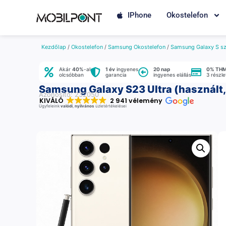
IPhone
Okostelefon
Kezdőlap
/
Okostelefon
/
Samsung Okostelefon
/
Samsung Galaxy S sz
Akár
40%
-al
1 év
ingyenes
20 nap
0% TH
olcsóbban
garancia
ingyenes elállás
3 részl
Samsung Galaxy S23 Ultra (használt,
Azonosító: 232050
KIVÁLÓ
2 941 vélemény
Ügyfeleink
valódi
,
nyilvános
üzletértékelései