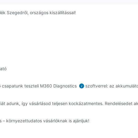
k Szegedről, országos kiszállítással!
ható
 csapatunk teszteli M360 Diagnostics
szoftverrel: az akkumuláto
i
ciát adunk, így vásárlásod teljesen kockázatmentes. Rendelésedet 
 – környezettudatos vásárlóknak is ajánljuk!