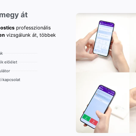
 megy át
ostics
professzionális
en
vizsgálunk át, többek
ák
k előélet
látor
i kapcsolat