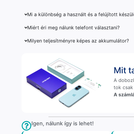
Mi a különbség a használt és a felújított készü
Miért éri meg nálunk telefont választani?
Milyen teljesítményre képes az akkumulátor?
Mit 
A doboz
tok csak
A számlá
Igen, nálunk így is lehet!