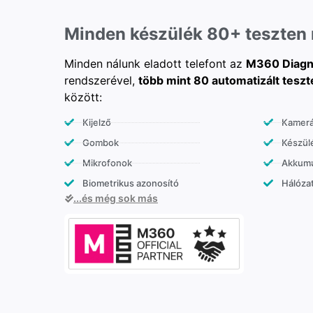
Minden készülék 80+ teszten
Minden nálunk eladott telefont az
M360 Diagn
rendszerével,
több mint 80 automatizált teszt
között:
Kijelző
Kamer
Gombok
Készülé
Mikrofonok
Akkumu
Biometrikus azonosító
Hálózat
...és még sok más