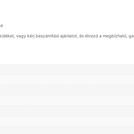
ge
éket, vagy kérj beszámítási ajánlatot, és élvezd a megbízható, gar