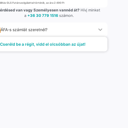
llítás GLS Futárszolgálattal történik, az ára 2 490 Ft
érdésed van vagy Személyesen vannéd át?
Hívj minket
a
+36 30 779 1516
számon.
ÁFA-s számlát szeretnél?
Cseréld be a régit, vidd el olcsóbban az újat!