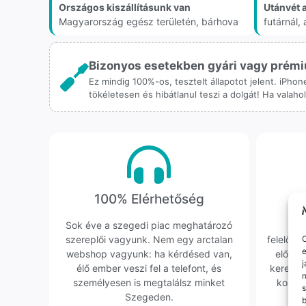
Országos kiszállításunk van
Utánvét 
Magyarország egész területén, bárhova
futárnál
Bizonyos esetekben gyári vagy prémiu
Ez mindig 100%-os, tesztelt állapotot jelent. iPho
tökéletesen és hibátlanul teszi a dolgát! Ha valah
100% Elérhetőség
K
Sok éve a szegedi piac meghatározó
Hi
szereplői vagyunk. Nem egy arctalan
felelőssé
O
e
webshop vagyunk: ha kérdésed van,
előfor
j
élő ember veszi fel a telefont, és
keresün
m
személyesen is megtalálsz minket
kollég
s
Szegeden.