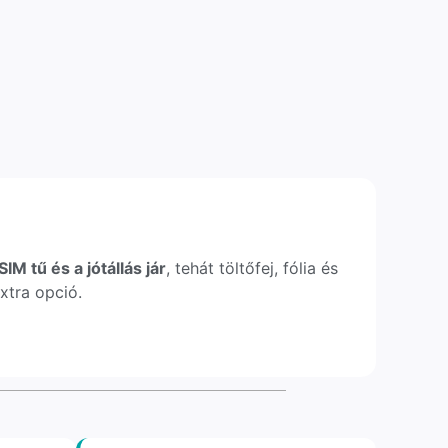
IM tű és a jótállás jár
, tehát töltőfej, fólia és
xtra opció.