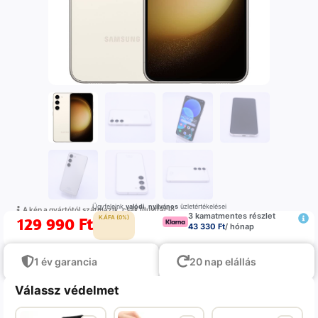
Ügyfeleink
valódi
,
nyilvános
üzletértékelései
A kép a gyártótól származik, csak illustráció
3 kamatmentes részlet
129 990
Ft
K.ÁFA (0%)
43 330 Ft
/ hónap
1 év garancia
20 nap elállás
Válassz védelmet