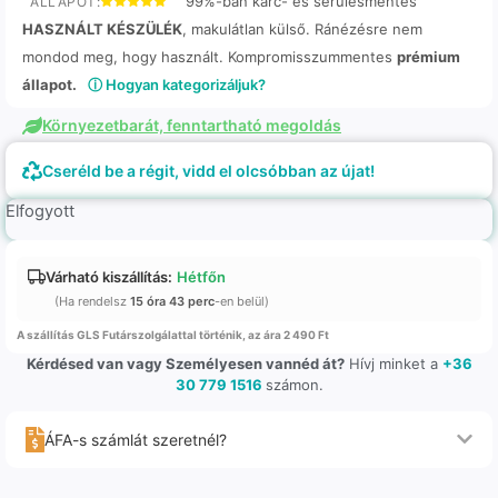
99%-ban karc- és sérülésmentes
ÁLLAPOT:
HASZNÁLT KÉSZÜLÉK
, makulátlan külső. Ránézésre nem
mondod meg, hogy használt. Kompromisszummentes
prémium
állapot.
ⓘ Hogyan kategorizáljuk?
Környezetbarát, fenntartható megoldás
Cseréld be a régit, vidd el olcsóbban az újat!
Elfogyott
Várható kiszállítás:
Hétfőn
(Ha rendelsz
15 óra 43 perc
-en belül)
A szállítás GLS Futárszolgálattal történik, az ára 2 490 Ft
Kérdésed van vagy Személyesen vannéd át?
Hívj minket a
+36
30 779 1516
számon.
ÁFA-s számlát szeretnél?