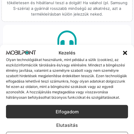
tökéletesen és hibátlanul teszi a dolgát! Ha valahol (pl. Samsung
S-széria) a gyárinál rosszabb minőségű az alkatrész, azt a
termékleírásban külön jelezzük neked.
Kezelés
100% Elérhetőség
Olyan technológiákat használunk, mint például a sütik (cookies), az
Sok éve a szegedi piac meghatározó szereplői vagyunk.
eszközinformációk tárolására és/vagy elérésére. Mindezt a böngészési
élmény javítása, valamint a személyre szabott vagy nem személyre
Nem egy arctalan webshop vagyunk: ha kérdésed van, élő
szabott hirdetések megjelenítése érdekében tesszük. Ezen technológiák
ember veszi fel a telefont, és személyesen is megtalálsz
elfogadása lehetővé teszi számunkra, hogy olyan adatokat dolgozzunk
minket Szegeden.
fel ezen az oldalon, mint a böngészési szokások vagy az egyedi
azonosítók. A hozzájárulás megtagadása vagy visszavonása
hátrányosan befolyásolhat bizonyos funkciókat és szolgáltatásokat.
Elfogadom
Korrekt Ügyintézés
Elutasitás