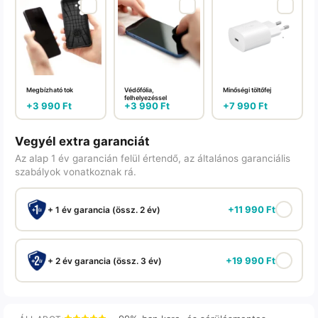
Megbízható tok
Védőfólia,
Minőségi töltőfej
felhelyezéssel
+
3 990
Ft
+
3 990
Ft
+
7 990
Ft
Vegyél extra garanciát
Az alap 1 év garancián felül értendő, az általános garanciális
szabályok vonatkoznak rá.
+
11 990
Ft
+ 1 év garancia (össz. 2 év)
+
19 990
Ft
+ 2 év garancia (össz. 3 év)