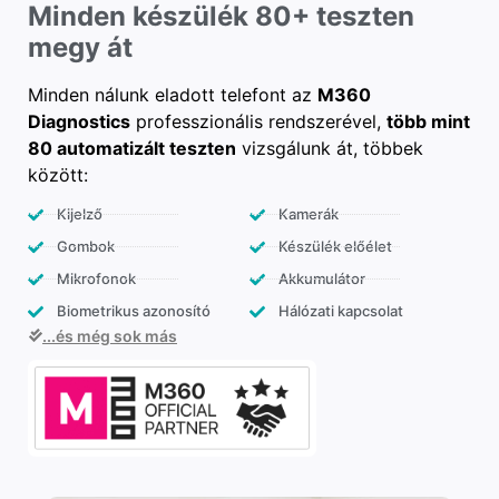
Minden készülék 80+ teszten
megy át
Minden nálunk eladott telefont az
M360
Diagnostics
professzionális rendszerével,
több mint
80 automatizált teszten
vizsgálunk át, többek
között:
Kijelző
Kamerák
Gombok
Készülék előélet
Mikrofonok
Akkumulátor
Biometrikus azonosító
Hálózati kapcsolat
...és még sok más