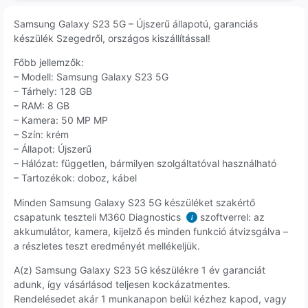
Samsung Galaxy S23 5G – Újszerű állapotú, garanciás
készülék Szegedről, országos kiszállítással!
Főbb jellemzők:
– Modell: Samsung Galaxy S23 5G
– Tárhely: 128 GB
– RAM: 8 GB
– Kamera: 50 MP MP
– Szín: krém
– Állapot: Újszerű
– Hálózat: független, bármilyen szolgáltatóval használható
– Tartozékok: doboz, kábel
Minden Samsung Galaxy S23 5G készüléket szakértő
csapatunk teszteli M360 Diagnostics
szoftverrel: az
i
akkumulátor, kamera, kijelző és minden funkció átvizsgálva –
a részletes teszt eredményét mellékeljük.
A(z) Samsung Galaxy S23 5G készülékre 1 év garanciát
adunk, így vásárlásod teljesen kockázatmentes.
Rendelésedet akár 1 munkanapon belül kézhez kapod, vagy