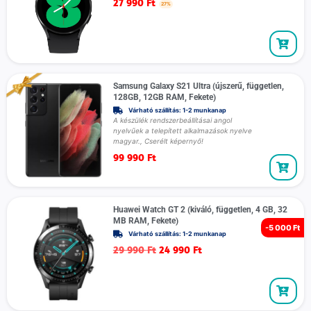
27 990
Ft
27%
Samsung Galaxy S21 Ultra (újszerű, független,
128GB, 12GB RAM, Fekete)
Várható szállítás: 1-2 munkanap
A készülék rendszerbeállításai angol
nyelvűek a telepített alkalmazások nyelve
magyar., Cserélt képernyő!
99 990
Ft
Huawei Watch GT 2 (kiváló, független, 4 GB, 32
MB RAM, Fekete)
-
5 000 Ft
Várható szállítás: 1-2 munkanap
29 990
Ft
24 990
Ft