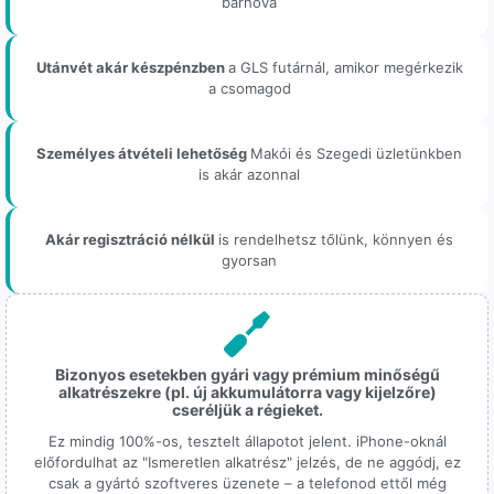
bárhova
Utánvét akár készpénzben
a GLS futárnál, amikor megérkezik
a csomagod
Személyes átvételi lehetőség
Makói és Szegedi üzletünkben
is akár azonnal
Akár regisztráció nélkül
is rendelhetsz tőlünk, könnyen és
gyorsan
Bizonyos esetekben gyári vagy prémium minőségű
alkatrészekre (pl. új akkumulátorra vagy kijelzőre)
cseréljük a régieket.
Ez mindig 100%-os, tesztelt állapotot jelent. iPhone-oknál
előfordulhat az "Ismeretlen alkatrész" jelzés, de ne aggódj, ez
csak a gyártó szoftveres üzenete – a telefonod ettől még