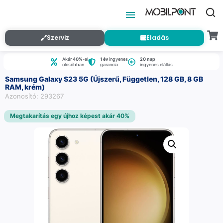
Szerviz
Eladás
Akár
40%
-al
1 év
ingyenes
20 nap
olcsóbban
garancia
ingyenes elállás
Samsung Galaxy S23 5G (Újszerű, Független, 128 GB, 8 GB
RAM, krém)
Azonosító: 293267
Megtakarítás egy újhoz képest akár 40%