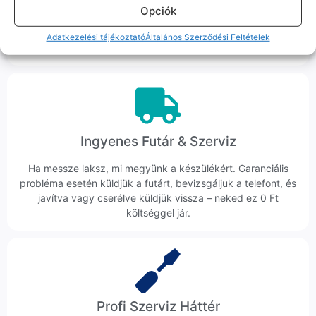
Hibázni emberi dolog, de a felelősségvállalás nálunk alap.
Opciók
Ha ritkán előfordul egy hiba, nem kifogásokat keresünk,
hanem megoldást. Szakértő kollégáink azonnal kézbe
Adatkezelési tájékoztató
Általános Szerződési Feltételek
veszik az ügyedet.
Ingyenes Futár & Szerviz
Ha messze laksz, mi megyünk a készülékért. Garanciális
probléma esetén küldjük a futárt, bevizsgáljuk a telefont, és
javítva vagy cserélve küldjük vissza – neked ez 0 Ft
költséggel jár.
Profi Szerviz Háttér