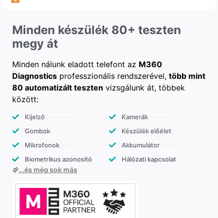
Minden készülék 80+ teszten
megy át
Minden nálunk eladott telefont az
M360
Diagnostics
professzionális rendszerével,
több mint
80 automatizált teszten
vizsgálunk át, többek
között:
Kijelző
Kamerák
Gombok
Készülék előélet
Mikrofonok
Akkumulátor
Biometrikus azonosító
Hálózati kapcsolat
...és még sok más