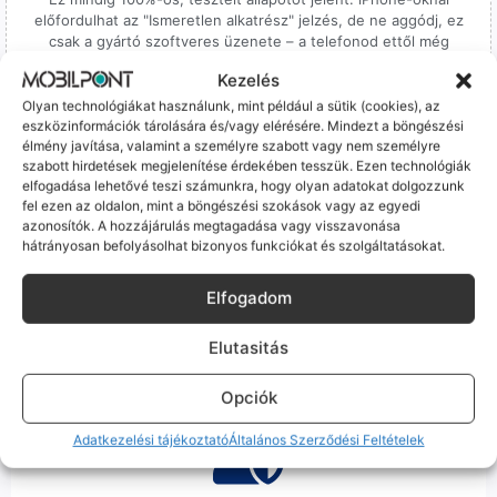
előfordulhat az "Ismeretlen alkatrész" jelzés, de ne aggódj, ez
csak a gyártó szoftveres üzenete – a telefonod ettől még
tökéletesen és hibátlanul teszi a dolgát! Ha valahol (pl. Samsung
Kezelés
S-széria) a gyárinál rosszabb minőségű az alkatrész, azt a
termékleírásban külön jelezzük neked.
Olyan technológiákat használunk, mint például a sütik (cookies), az
eszközinformációk tárolására és/vagy elérésére. Mindezt a böngészési
élmény javítása, valamint a személyre szabott vagy nem személyre
szabott hirdetések megjelenítése érdekében tesszük. Ezen technológiák
elfogadása lehetővé teszi számunkra, hogy olyan adatokat dolgozzunk
fel ezen az oldalon, mint a böngészési szokások vagy az egyedi
azonosítók. A hozzájárulás megtagadása vagy visszavonása
hátrányosan befolyásolhat bizonyos funkciókat és szolgáltatásokat.
100% Elérhetőség
Sok éve a szegedi piac meghatározó szereplői vagyunk.
Elfogadom
Nem egy arctalan webshop vagyunk: ha kérdésed van, élő
ember veszi fel a telefont, és személyesen is megtalálsz
Elutasitás
minket Szegeden.
Opciók
Adatkezelési tájékoztató
Általános Szerződési Feltételek