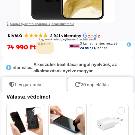
A kép a gyártótól származik, csak illustráció
KIVÁLÓ
2 941 vélemény
Ügyfeleink
valódi
,
nyilvános
üzletértékelései
3 kamatmentes részlet
74 990
Ft
K.ÁFA (0%)
24 997 Ft
/ hónap
A készülék beállításai angol nyelvűek, az
Információ:
alkalmazások nyelve magyar
1 év garancia
20 nap elállás
Válassz védelmet