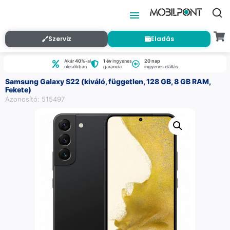
Szerviz
Eladás
Akár
40%
-al
1 év
ingyenes
20 nap
olcsóbban
garancia
ingyenes elállás
Samsung Galaxy S22 (kiváló, független, 128 GB, 8 GB RAM,
Fekete)
Azonosító: 515497