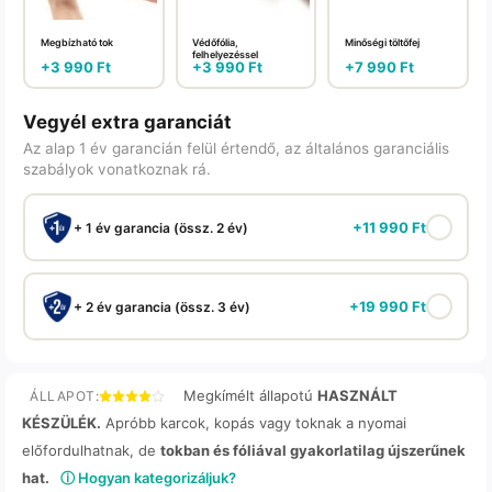
Megbízható tok
Védőfólia,
Minőségi töltőfej
felhelyezéssel
+
3 990
Ft
+
3 990
Ft
+
7 990
Ft
Vegyél extra garanciát
Az alap 1 év garancián felül értendő, az általános garanciális
szabályok vonatkoznak rá.
+
11 990
Ft
+ 1 év garancia (össz. 2 év)
+
19 990
Ft
+ 2 év garancia (össz. 3 év)
Megkímélt állapotú
HASZNÁLT
ÁLLAPOT:
KÉSZÜLÉK.
Apróbb karcok, kopás vagy toknak a nyomai
előfordulhatnak, de
tokban és fóliával gyakorlatilag újszerűnek
hat.
ⓘ Hogyan kategorizáljuk?