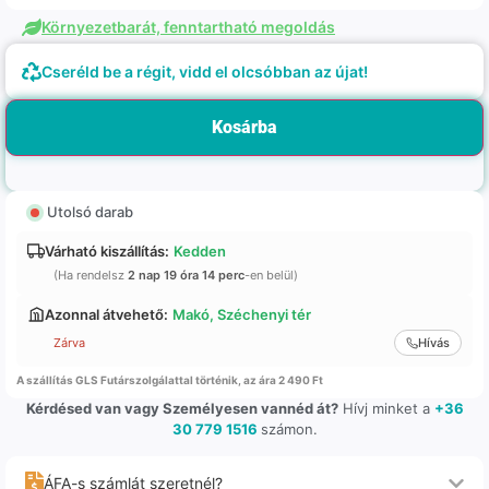
Környezetbarát, fenntartható megoldás
Cseréld be a régit, vidd el olcsóbban az újat!
Kosárba
Utolsó darab
Várható kiszállítás:
Kedden
(Ha rendelsz
2 nap 19 óra 14 perc
-en belül)
Azonnal átvehető:
Makó, Széchenyi tér
Zárva
Hívás
A szállítás GLS Futárszolgálattal történik, az ára 2 490 Ft
Kérdésed van vagy Személyesen vannéd át?
Hívj minket a
+36
30 779 1516
számon.
ÁFA-s számlát szeretnél?