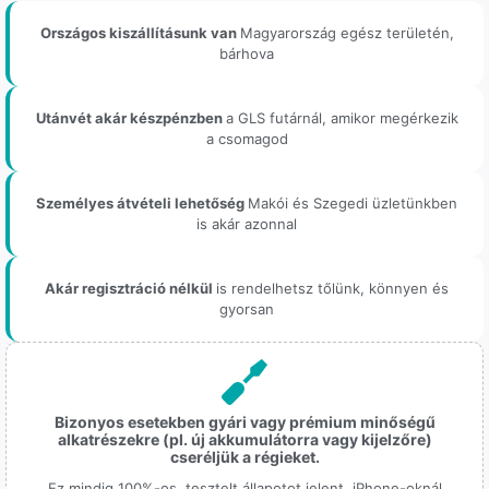
Országos kiszállításunk van
Magyarország egész területén,
bárhova
Utánvét akár készpénzben
a GLS futárnál, amikor megérkezik
a csomagod
Személyes átvételi lehetőség
Makói és Szegedi üzletünkben
is akár azonnal
Akár regisztráció nélkül
is rendelhetsz tőlünk, könnyen és
gyorsan
Bizonyos esetekben gyári vagy prémium minőségű
alkatrészekre (pl. új akkumulátorra vagy kijelzőre)
cseréljük a régieket.
Ez mindig 100%-os, tesztelt állapotot jelent. iPhone-oknál