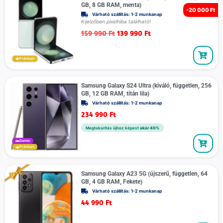
GB, 8 GB RAM, menta)
-
20 000 Ft
Várható szállítás: 1-2 munkanap
Kijelzőben pixelhiba található!
159 990
Ft
139 990
Ft
Prémium
Samsung Galaxy S24 Ultra (kiváló, független, 256
GB, 12 GB RAM, titán lila)
Várható szállítás: 1-2 munkanap
234 990
Ft
Megtakarítás újhoz képest
akár 40%
Gamer
Prémium
Samsung Galaxy A23 5G (újszerű, független, 64
GB, 4 GB RAM, Fekete)
Várható szállítás: 1-2 munkanap
44 990
Ft