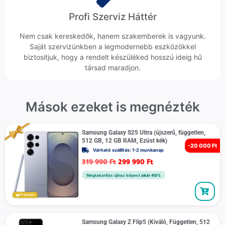
Profi Szerviz Háttér
Nem csak kereskedők, hanem szakemberek is vagyunk.
Saját szervizünkben a legmodernebb eszközökkel
biztosítjuk, hogy a rendelt készüléked hosszú ideig hű
társad maradjon.
Mások ezeket is megnézték
Samsung Galaxy S25 Ultra (újszerű, független,
512 GB, 12 GB RAM, Ezüst kék)
-
20 000 Ft
Várható szállítás: 1-2 munkanap
319 990
Ft
299 990
Ft
Megtakarítás újhoz képest
akár 40%
Prémium
Samsung Galaxy Z Flip5 (Kiváló, Független, 512