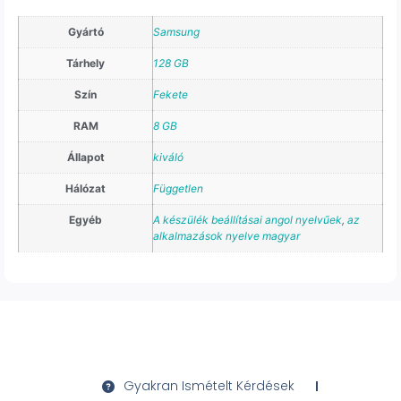
Gyártó
Samsung
Tárhely
128 GB
Szín
Fekete
RAM
8 GB
Állapot
kiváló
Hálózat
Független
Egyéb
A készülék beállításai angol nyelvűek
,
az
alkalmazások nyelve magyar
Gyakran Ismételt Kérdések