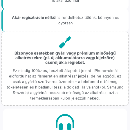
is akár azonnal
Akár regisztráció nélkül
is rendelhetsz tőlünk, könnyen és
gyorsan
Bizonyos esetekben gyári vagy prémium minőségű
alkatrészekre (pl. új akkumulátorra vagy kijelzőre)
cseréljük a régieket.
Ez mindig 100%-os, tesztelt állapotot jelent. iPhone-oknál
előfordulhat az "Ismeretlen alkatrész" jelzés, de ne aggódj, ez
csak a gyártó szoftveres üzenete – a telefonod ettől még
tökéletesen és hibátlanul teszi a dolgát! Ha valahol (pl. Samsung
S-széria) a gyárinál rosszabb minőségű az alkatrész, azt a
termékleírásban külön jelezzük neked.