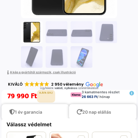
A kép a gyártótól származik, csak illustráció
KIVÁLÓ
2 950 vélemény
Ügyfeleink
valódi
,
nyilvános
üzletértékelései
3 kamatmentes részlet
79 990
Ft
K.ÁFA (0%)
26 663 Ft
/ hónap
1 év garancia
20 nap elállás
Válassz védelmet