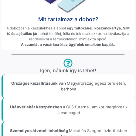
Mit tartalmaz a doboz?
A dobozban a készülékhez alapból
egy töltőkábel, köszönőkártya, SIM
tű és a jótállás jár
, tehát töltőfej, fólia és tok csak akkor, ha kiválasztja a
rendeléskor a termékoldalon, mint extra opció.
A számlát a vásárlásról az ügyfelek emailben kapják.
Igen, nálunk így is lehet!
Országos kiszállításunk van
Magyarország egész területén,
bárhova
Utánvét akár készpénzben
a GLS futárnál, amikor megérkezik
a csomagod
Személyes átvételi lehetőség
Makói és Szegedi üzletünkben