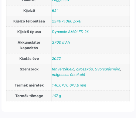
Kijelző
6.1"
Kijelző felbontása
2340×1080 pixel
Kijelző típusa
Dynamic AMOLED 2X
Akkumulátor
3700 mAh
kapacitás
Kiadás éve
2022
Szenzorok
fényérzékelő
,
giroszkóp
,
Gyorsulásmérő
,
mágneses érzékelő
Termék méretek
146.0×70.6×7.6 mm
Termék tömege
167 g