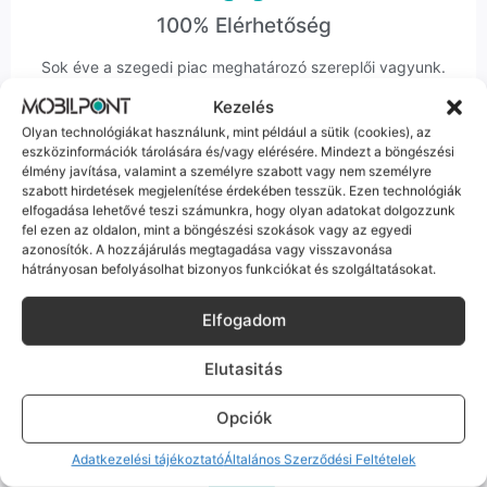
100% Elérhetőség
Sok éve a szegedi piac meghatározó szereplői vagyunk.
Nem egy arctalan webshop vagyunk: ha kérdésed van, élő
Kezelés
ember veszi fel a telefont, és személyesen is megtalálsz
Olyan technológiákat használunk, mint például a sütik (cookies), az
minket Szegeden.
eszközinformációk tárolására és/vagy elérésére. Mindezt a böngészési
élmény javítása, valamint a személyre szabott vagy nem személyre
szabott hirdetések megjelenítése érdekében tesszük. Ezen technológiák
elfogadása lehetővé teszi számunkra, hogy olyan adatokat dolgozzunk
fel ezen az oldalon, mint a böngészési szokások vagy az egyedi
azonosítók. A hozzájárulás megtagadása vagy visszavonása
hátrányosan befolyásolhat bizonyos funkciókat és szolgáltatásokat.
Korrekt Ügyintézés
Elfogadom
Hibázni emberi dolog, de a felelősségvállalás nálunk alap.
Ha ritkán előfordul egy hiba, nem kifogásokat keresünk,
hanem megoldást. Szakértő kollégáink azonnal kézbe
Elutasitás
veszik az ügyedet.
Opciók
Adatkezelési tájékoztató
Általános Szerződési Feltételek