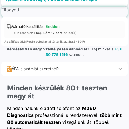
Elfogyott
Várható kiszállítás:
Kedden
(Ha rendelsz
1 nap 5 óra 12 perc
-en belül)
A szállítás GLS Futárszolgálattal történik, az ára 2 490 Ft
Kérdésed van vagy Személyesen vannéd át?
Hívj minket a
+36
30 779 1516
számon.
ÁFA-s számlát szeretnél?
Minden készülék 80+ teszten
megy át
Minden nálunk eladott telefont az
M360
Diagnostics
professzionális rendszerével,
több mint
80 automatizált teszten
vizsgálunk át, többek