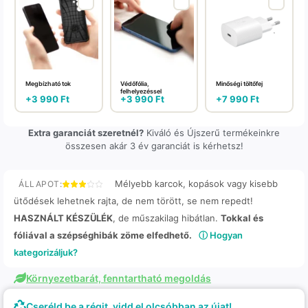
Megbízható tok
Védőfólia,
Minőségi töltőfej
felhelyezéssel
+
3 990
Ft
+
3 990
Ft
+
7 990
Ft
Extra garanciát szeretnél?
Kiváló és Újszerű termékeinkre
összesen akár 3 év garanciát is kérhetsz!
Mélyebb karcok, kopások vagy kisebb
ÁLLAPOT:
ütődések lehetnek rajta, de nem törött, se nem repedt!
HASZNÁLT KÉSZÜLÉK
, de műszakilag hibátlan.
Tokkal és
fóliával a szépséghibák zöme elfedhető.
ⓘ Hogyan
kategorizáljuk?
Környezetbarát, fenntartható megoldás
Cseréld be a régit, vidd el olcsóbban az újat!