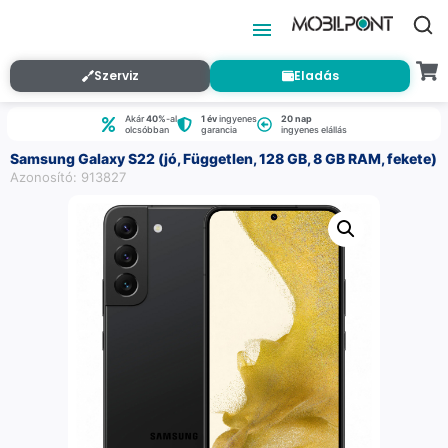
Szerviz
Eladás
Akár
40%
-al
1 év
ingyenes
20 nap
olcsóbban
garancia
ingyenes elállás
Samsung Galaxy S22 (jó, Független, 128 GB, 8 GB RAM, fekete)
Azonosító: 913827