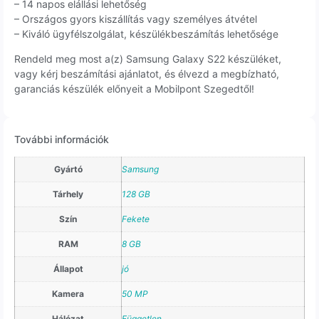
– 14 napos elállási lehetőség
– Országos gyors kiszállítás vagy személyes átvétel
– Kiváló ügyfélszolgálat, készülékbeszámítás lehetősége
Rendeld meg most a(z) Samsung Galaxy S22 készüléket,
vagy kérj beszámítási ajánlatot, és élvezd a megbízható,
garanciás készülék előnyeit a Mobilpont Szegedtől!
További információk
Gyártó
Samsung
Tárhely
128 GB
Szín
Fekete
RAM
8 GB
Állapot
jó
Kamera
50 MP
Hálózat
Független