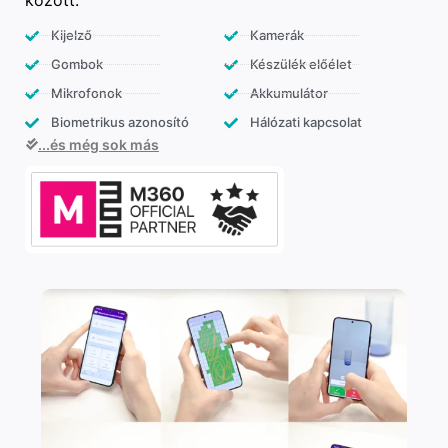
között:
Kijelző
Kamerák
Gombok
Készülék előélet
Mikrofonok
Akkumulátor
Biometrikus azonosító
Hálózati kapcsolat
...és még sok más