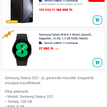
Várható szállítás: 1-2 munkanap
A belső kijelzön enyhe beégés látható!
189 990
Ft
169 990
Ft
Prémium
Samsung Galaxy Watch 4 40mm (újszerű,
független, 16 GB, 1,5 GB RAM, fekete)
Várható szállítás: 1-2 munkanap
27 990
Ft
27%
Samsung Galaxy S22 – jó, garanciás készülék Szegedről,
országos kiszállítással!
Főbb jellemzők:
– Modell: Samsung Galaxy S22
– Tárhely: 128 GB
– RAM: 8 GB