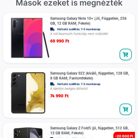
Mások ezeket is megnézték
Samsung Galaxy Note 10+ (Jó, Független, 256
GB, 12 GB RAM, Fekete)
Várható szállítás: 1-2 munkanap
A toll bluetooth funkciója nem működik!
69 990
Ft
Samsung Galaxy S22 (kiváló, független, 128 GB,
8 GB RAM, Fantomfekete)
Várható szállítás: 1-2 munkanap
A kijelzön beégés látható!
74 990
Ft
Samsung Galaxy Z Fold5 (jó, független, 512 GB,
12 GB RAM, Fekete)
-
20 000 Ft