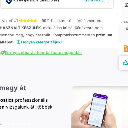
+ 2 év garancia (össz. 3 év)
99%-ban karc- és sérülésmentes
ÁLLAPOT:
A szá
HASZNÁLT KÉSZÜLÉK
, makulátlan külső. Ránézésre nem
K
mondod meg, hogy használt. Kompromisszummentes
prémium
állapot.
ⓘ Hogyan kategorizáljuk?
Környezetbarát, fenntartható megoldás
 megy át
ostics
professzionális
en
vizsgálunk át, többek
ák