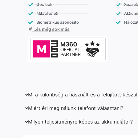
Gombok
Készülé
Mikrofonok
Akkumu
Biometrikus azonosító
Hálózat
...és még sok más
Mi a különbség a használt és a felújított készü
Miért éri meg nálunk telefont választani?
Milyen teljesítményre képes az akkumulátor?