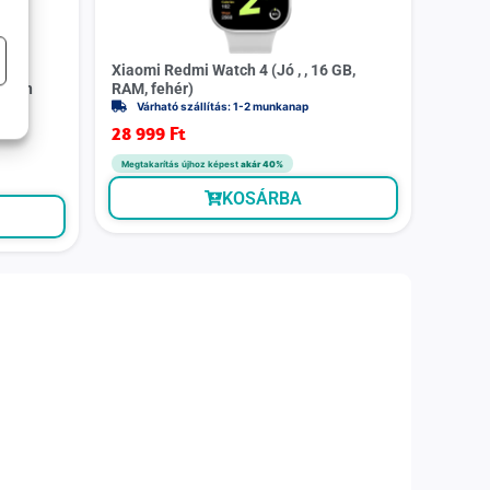
m
Xiaomi Redmi Watch 4 (Jó , , 16 GB,
Titán
RAM, fehér)
Várható szállítás: 1-2 munkanap
28 999
Ft
Megtakarítás újhoz képest
akár 40%
KOSÁRBA