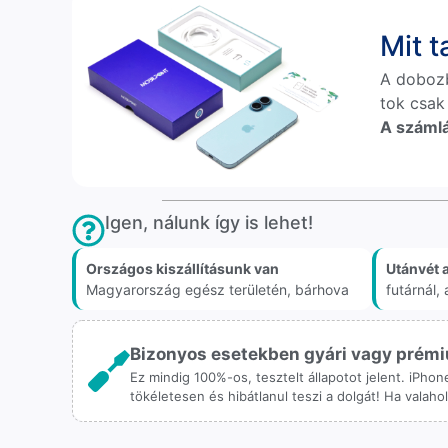
Mit 
A doboz
tok csak
A számlá
Igen, nálunk így is lehet!
Országos kiszállításunk van
Utánvét 
Magyarország egész területén, bárhova
futárnál
Bizonyos esetekben gyári vagy prémiu
Ez mindig 100%-os, tesztelt állapotot jelent. iPho
tökéletesen és hibátlanul teszi a dolgát! Ha valah