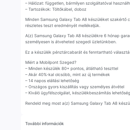
– Hálózat: független, bármilyen szolgáltatóval használ
– Tartozékok: Töltőkábel, doboz
Minden Samsung Galaxy Tab A8 készüléket szakértő c
részletes teszt eredményét mellékeljük.
A(z) Samsung Galaxy Tab A8 készülékre 6 hónap garan
személyesen is átveheted szegedi üzletünkben.
Ez a készülék pénztárcabarát és fenntartható választás
Miért a Mobilpont Szeged?
– Minden készülék 80+ pontos, átlátható teszttel
– Akár 40%-kal olcsóbb, mint az új termékek
– 14 napos elállási lehetőség
– Országos gyors kiszállítás vagy személyes átvétel
– Kiváló ügyfélszolgálat, készülékbeszámítás lehetősé
Rendeld meg most a(z) Samsung Galaxy Tab A8 készülék
További információk