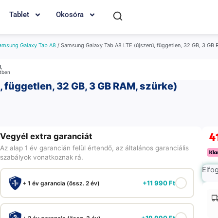
Tablet
Okosóra
amsung Galaxy Tab A8
/ Samsung Galaxy Tab A8 LTE (újszerű, független, 32 GB, 3 GB 
M
,
etben
 független, 32 GB, 3 GB RAM, szürke)
4
Vegyél extra garanciát
Az alap 1 év garancián felül értendő, az általános garanciális
szabályok vonatkoznak rá.
Elfo
+
11 990
Ft
+ 1 év garancia (össz. 2 év)
+
19 990
Ft