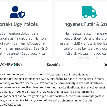
orrekt Ügyintézés
Ingyenes Futár & Sz
bázni emberi dolog, de a
Ha messze laksz, mi megy
gvállalás nálunk alap. Ha ritkán
készülékért. Garanciális pr
dul egy hiba, nem kifogásokat
esetén küldjük a futárt, beviz
k, hanem megoldást. Szakértő
telefont, és javítva vagy cs
áink azonnal kézbe veszik az
küldjük vissza – neked ez 
ügyedet.
költséggel jár.
Kezelés
lyan technológiákat használunk, mint például a sütik (cookies), az
Mások ezeket is megnézték
szközinformációk tárolására és/vagy elérésére. Mindezt a böngészési élmény
avítása, valamint a személyre szabott vagy nem személyre szabott hirdetések
egjelenítése érdekében tesszük. Ezen technológiák elfogadása lehetővé teszi
zámunkra, hogy olyan adatokat dolgozzunk fel ezen az oldalon, mint a
-
20 000 Ft
böngészési szokások vagy az egyedi azonosítók. A hozzájárulás megtagadása
agy visszavonása hátrányosan befolyásolhat bizonyos funkciókat és
zolgáltatásokat.