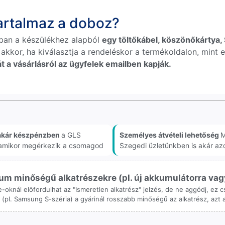
tartalmaz a doboz?
ban a készülékhez alapból
egy töltőkábel, köszönőkártya, S
 akkor, ha kiválasztja a rendeléskor a termékoldalon, mint e
t a vásárlásról az ügyfelek emailben kapják.
akár készpénzben
a GLS
Személyes átvételi lehetőség
M
, amikor megérkezik a csomagod
Szegedi üzletünkben is akár az
m minőségű alkatrészekre (pl. új akkumulátorra vagy k
ne-oknál előfordulhat az "Ismeretlen alkatrész" jelzés, de ne aggódj, ez
ol (pl. Samsung S-széria) a gyárinál rosszabb minőségű az alkatrész, azt