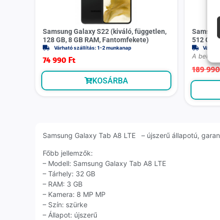
Samsung Galaxy S22 (kiváló, független,
Samsung 
128 GB, 8 GB RAM, Fantomfekete)
512 GB, 
Várható szállítás: 1-2 munkanap
Várhat
A belső 
74 990
Ft
189 99
KOSÁRBA
Samsung Galaxy Tab A8 LTE – újszerű állapotú, garanci
Főbb jellemzők:
– Modell: Samsung Galaxy Tab A8 LTE
– Tárhely: 32 GB
– RAM: 3 GB
– Kamera: 8 MP MP
– Szín: szürke
– Állapot: újszerű