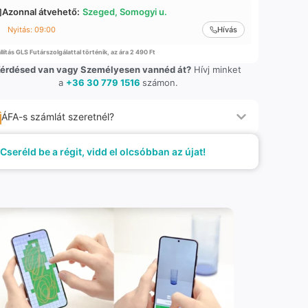
Azonnal átvehető:
Szeged, Somogyi u.
Nyitás: 09:00
Hívás
llítás GLS Futárszolgálattal történik, az ára 2 490 Ft
érdésed van vagy Személyesen vannéd át?
Hívj minket
a
+36 30 779 1516
számon.
ÁFA-s számlát szeretnél?
Cseréld be a régit, vidd el olcsóbban az újat!