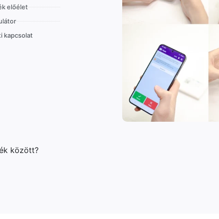
k előélet
látor
i kapcsolat
lék között?