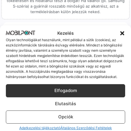
tökéletesen és hibátlanul teszi a dolgát! Ha valahol (pl. Samsung
S-széria) a gyárinál rosszabb minőségű az alkatrész, azt a
termékleírásban külön jelezzük neked.
Kezelés
Olyan technológiákat használunk, mint például a sütik (cookies), az
eszközinformációk tárolására és/vagy elérésére. Mindezt a böngészési
100% Elérhetőség
élmény javítása, valamint a személyre szabott vagy nem személyre
szabott hirdetések megjelenítése érdekében tesszük. Ezen technológiák
elfogadása lehetővé teszi számunkra, hogy olyan adatokat dolgozzunk
Sok éve a szegedi piac meghatározó szereplői vagyunk.
fel ezen az oldalon, mint a böngészési szokások vagy az egyedi
Nem egy arctalan webshop vagyunk: ha kérdésed van, élő
azonosítók. A hozzájárulás megtagadása vagy visszavonása
ember veszi fel a telefont, és személyesen is megtalálsz
hátrányosan befolyásolhat bizonyos funkciókat és szolgáltatásokat.
minket Szegeden.
Elfogadom
Elutasitás
Opciók
Korrekt Ügyintézés
Adatkezelési tájékoztató
Általános Szerződési Feltételek
Hibázni emberi dolog, de a felelősségvállalás nálunk alap.