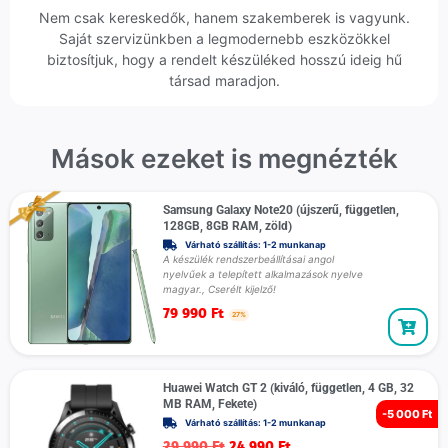
Nem csak kereskedők, hanem szakemberek is vagyunk.
Saját szervizünkben a legmodernebb eszközökkel
biztosítjuk, hogy a rendelt készüléked hosszú ideig hű
társad maradjon.
Mások ezeket is megnézték
Samsung Galaxy Note20 (újszerű, független,
128GB, 8GB RAM, zöld)
Várható szállítás: 1-2 munkanap
A készülék rendszerbeállításai angol
nyelvűek a telepített alkalmazások nyelve
magyar., Cserélt kijelző!
79 990
Ft
27%
Huawei Watch GT 2 (kiváló, független, 4 GB, 32
MB RAM, Fekete)
-
5 000 Ft
Várható szállítás: 1-2 munkanap
29 990
Ft
24 990
Ft