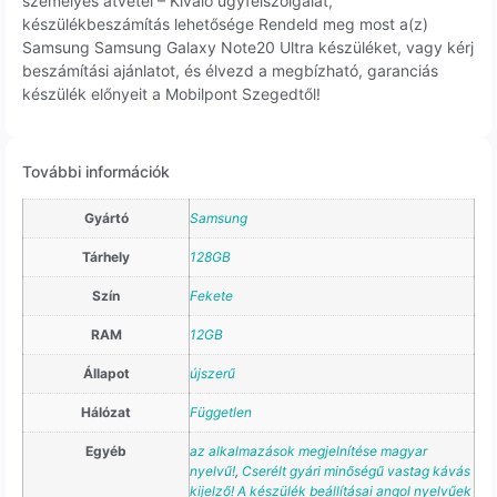
személyes átvétel – Kiváló ügyfélszolgálat,
készülékbeszámítás lehetősége Rendeld meg most a(z)
Samsung Samsung Galaxy Note20 Ultra készüléket, vagy kérj
beszámítási ajánlatot, és élvezd a megbízható, garanciás
készülék előnyeit a Mobilpont Szegedtől!
További információk
Gyártó
Samsung
Tárhely
128GB
Szín
Fekete
RAM
12GB
Állapot
újszerű
Hálózat
Független
Egyéb
az alkalmazások megjelnítése magyar
nyelvű!
,
Cserélt gyári minőségű vastag kávás
kijelző! A készülék beállításai angol nyelvűek