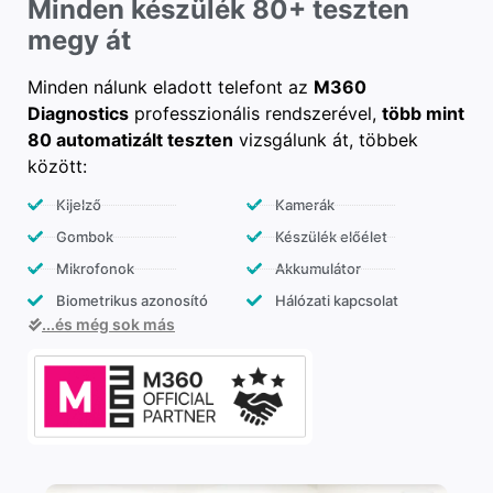
Minden készülék 80+ teszten
megy át
Minden nálunk eladott telefont az
M360
Diagnostics
professzionális rendszerével,
több mint
80 automatizált teszten
vizsgálunk át, többek
között:
Kijelző
Kamerák
Gombok
Készülék előélet
Mikrofonok
Akkumulátor
Biometrikus azonosító
Hálózati kapcsolat
...és még sok más