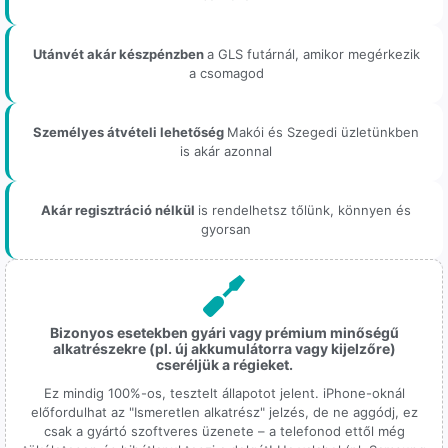
Utánvét akár készpénzben
a GLS futárnál, amikor megérkezik
a csomagod
Személyes átvételi lehetőség
Makói és Szegedi üzletünkben
is akár azonnal
Akár regisztráció nélkül
is rendelhetsz tőlünk, könnyen és
gyorsan
Bizonyos esetekben gyári vagy prémium minőségű
alkatrészekre (pl. új akkumulátorra vagy kijelzőre)
cseréljük a régieket.
Ez mindig 100%-os, tesztelt állapotot jelent. iPhone-oknál
előfordulhat az "Ismeretlen alkatrész" jelzés, de ne aggódj, ez
csak a gyártó szoftveres üzenete – a telefonod ettől még