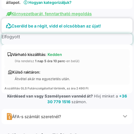
állapot.
ⓘ Hogyan kategorizáljuk?
Környezetbarát, fenntartható megoldás
Cseréld be a régit, vidd el olcsóbban az újat!
Elfogyott
Várható kiszállítás:
Kedden
(Ha rendelsz
1 nap 5 óra 10 perc
-en belül)
Külső raktáron:
Átvétel akár ma egyeztetés után.
A szállítás GLS Futárszolgálattal történik, az ára 2 490 Ft
Kérdésed van vagy Személyesen vannéd át?
Hívj minket a
+36
30 779 1516
számon.
ÁFA-s számlát szeretnél?