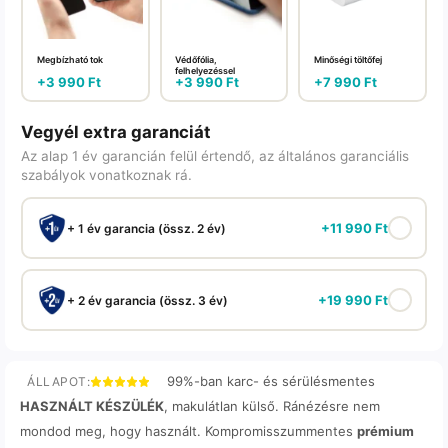
Megbízható tok
Védőfólia,
Minőségi töltőfej
felhelyezéssel
+
3 990
Ft
+
3 990
Ft
+
7 990
Ft
Vegyél extra garanciát
Az alap 1 év garancián felül értendő, az általános garanciális
szabályok vonatkoznak rá.
+
11 990
Ft
+ 1 év garancia (össz. 2 év)
+
19 990
Ft
+ 2 év garancia (össz. 3 év)
99%-ban karc- és sérülésmentes
ÁLLAPOT:
HASZNÁLT KÉSZÜLÉK
, makulátlan külső. Ránézésre nem
mondod meg, hogy használt. Kompromisszummentes
prémium