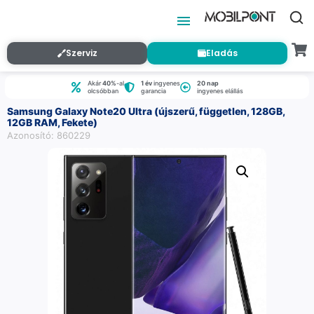
Szerviz
Eladás
Akár
40%
-al
1 év
ingyenes
20 nap
olcsóbban
garancia
ingyenes elállás
Samsung Galaxy Note20 Ultra (újszerű, független, 128GB,
12GB RAM, Fekete)
Azonosító: 860229