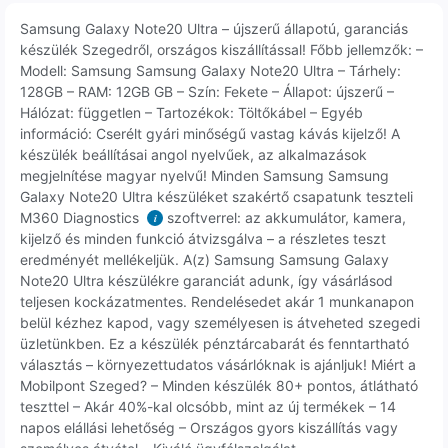
Samsung Galaxy Note20 Ultra – újszerű állapotú, garanciás
készülék Szegedről, országos kiszállítással! Főbb jellemzők: –
Modell: Samsung Samsung Galaxy Note20 Ultra – Tárhely:
128GB – RAM: 12GB GB – Szín: Fekete – Állapot: újszerű –
Hálózat: független – Tartozékok: Töltőkábel – Egyéb
információ: Cserélt gyári minőségű vastag kávás kijelző! A
készülék beállításai angol nyelvűek, az alkalmazások
megjelnítése magyar nyelvű! Minden Samsung Samsung
Galaxy Note20 Ultra készüléket szakértő csapatunk teszteli
M360 Diagnostics
szoftverrel: az akkumulátor, kamera,
i
kijelző és minden funkció átvizsgálva – a részletes teszt
eredményét mellékeljük. A(z) Samsung Samsung Galaxy
Note20 Ultra készülékre garanciát adunk, így vásárlásod
teljesen kockázatmentes. Rendelésedet akár 1 munkanapon
belül kézhez kapod, vagy személyesen is átveheted szegedi
üzletünkben. Ez a készülék pénztárcabarát és fenntartható
választás – környezettudatos vásárlóknak is ajánljuk! Miért a
Mobilpont Szeged? – Minden készülék 80+ pontos, átlátható
teszttel – Akár 40%-kal olcsóbb, mint az új termékek – 14
napos elállási lehetőség – Országos gyors kiszállítás vagy