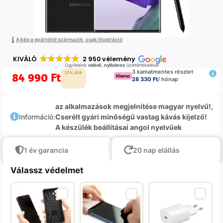
A kép a gyártótól származik, csak illustráció
KIVÁLÓ
2 950 vélemény
Ügyfeleink
valódi
,
nyilvános
üzletértékelései
3 kamatmentes részlet
84 990
Ft
27% ÁFA
28 330 Ft
/ hónap
az alkalmazások megjelnítése magyar nyelvű!,
Információ:
Cserélt gyári minőségű vastag kávás kijelző!
A készülék beállításai angol nyelvűek
1 év garancia
20 nap elállás
Válassz védelmet