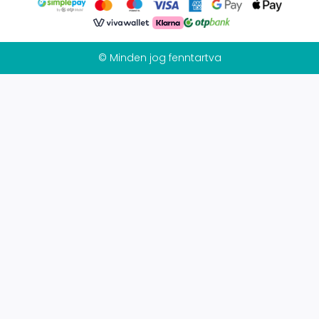
© Minden jog fenntartva