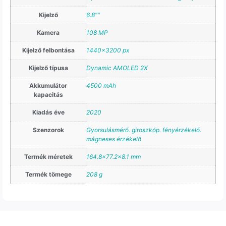
Kijelző
6.8""
Kamera
108 MP
Kijelző felbontása
1440×3200 px
Kijelző típusa
Dynamic AMOLED 2X
Akkumulátor
4500 mAh
kapacitás
Kiadás éve
2020
Szenzorok
Gyorsulásmérő. giroszkóp. fényérzékelő.
mágneses érzékelő
Termék méretek
164.8×77.2×8.1 mm
Termék tömege
208 g