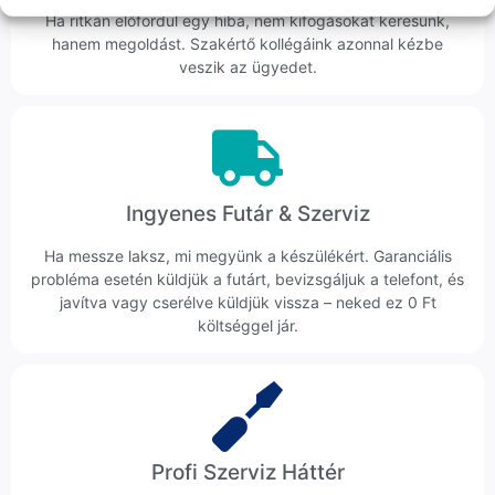
Ha ritkán előfordul egy hiba, nem kifogásokat keresünk,
hanem megoldást. Szakértő kollégáink azonnal kézbe
veszik az ügyedet.
Ingyenes Futár & Szerviz
Ha messze laksz, mi megyünk a készülékért. Garanciális
probléma esetén küldjük a futárt, bevizsgáljuk a telefont, és
javítva vagy cserélve küldjük vissza – neked ez 0 Ft
költséggel jár.
Profi Szerviz Háttér