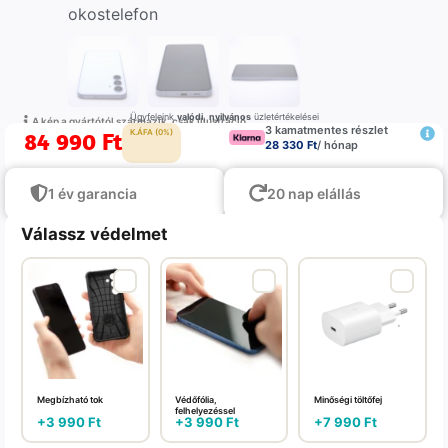
Ügyfeleink
valódi
,
nyilvános
üzletértékelései
A kép a gyártótól származik, csak illustráció
3 kamatmentes részlet
84 990
Ft
K.ÁFA (0%)
28 330 Ft
/ hónap
1 év garancia
20 nap elállás
Válassz védelmet
Megbízható tok
Védőfólia,
Minőségi töltőfej
felhelyezéssel
+
3 990
Ft
+
3 990
Ft
+
7 990
Ft