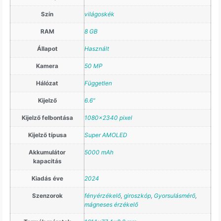
Szín
világoskék
RAM
8 GB
Állapot
Használt
Kamera
50 MP
Hálózat
Független
Kijelző
6.6"
Kijelző felbontása
1080×2340 pixel
Kijelző típusa
Super AMOLED
Akkumulátor
5000 mAh
kapacitás
Kiadás éve
2024
Szenzorok
fényérzékelő
,
giroszkóp
,
Gyorsulásmérő
,
mágneses érzékelő