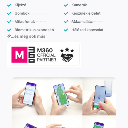
Kijelző
Kamerák
Gombok
Készülék előélet
Mikrofonok
Akkumulátor
Biometrikus azonosító
Hálózati kapcsolat
...és még sok más