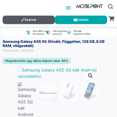
Szerviz
Eladás
Akár
40%
-al
1 év
ingyenes
20 nap
olcsóbban
garancia
ingyenes elállás
Samsung Galaxy A55 5G (Kiváló, Független, 128 GB, 8 GB
RAM, világoskék)
Azonosító: 363022
Megtakarítás egy újhoz képest akár 40%