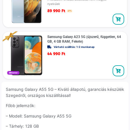
nyelvűek
89 990
Ft
27%
Samsung Galaxy A23 5G (újszerű, független, 64
GB, 4 GB RAM, Fekete)
Várható szállítás: 1-2 munkanap
44 990
Ft
Gamer
Samsung Galaxy A55 5G – Kiváló állapotú, garanciás készülék
Szegedről, országos kiszállítással!
Főbb jellemzők:
– Modell: Samsung Galaxy A55 5G
– Tárhely: 128 GB