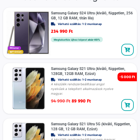
Samsung Galaxy S24 Ultra (kiváló, független, 256
GB, 12 GB RAM, titán lila)
Várható szállítás: 1-2 munkanap
234 990
Ft
Megtakarítás újhoz képest
akár 40%
Gamer
Prémium
Samsung Galaxy S21 Ultra (kiváló, független,
128GB, 12GB RAM, Ezüst)
-
5 000 Ft
Várható szállítás: 1-2 munkanap
A készülék rendszerbeállításai angol
nyelvűek a telepített alkalmazások nyelve
magyar.
94 990
Ft
89 990
Ft
Samsung Galaxy S21 Ultra 5G (kiváló, független,
128 GB, 12 GB RAM, Ezüst)
Várható szállítás: 1-2 munkanap
A készülék rendszerbeállításai nem magyar