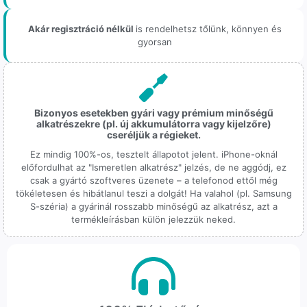
Akár regisztráció nélkül
is rendelhetsz tőlünk, könnyen és
gyorsan
Bizonyos esetekben gyári vagy prémium minőségű
alkatrészekre (pl. új akkumulátorra vagy kijelzőre)
cseréljük a régieket.
Ez mindig 100%-os, tesztelt állapotot jelent. iPhone-oknál
előfordulhat az "Ismeretlen alkatrész" jelzés, de ne aggódj, ez
csak a gyártó szoftveres üzenete – a telefonod ettől még
tökéletesen és hibátlanul teszi a dolgát! Ha valahol (pl. Samsung
S-széria) a gyárinál rosszabb minőségű az alkatrész, azt a
termékleírásban külön jelezzük neked.