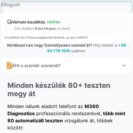
Elfogyott
Várható kiszállítás:
Hétfőn
(Ha rendelsz
6 óra 54 perc
-en belül)
A szállítás GLS Futárszolgálattal történik, az ára 2 490 Ft
Kérdésed van vagy Személyesen vannéd át?
Hívj minket a
+36
30 779 1516
számon.
ÁFA-s számlát szeretnél?
Minden készülék 80+ teszten
megy át
Minden nálunk eladott telefont az
M360
Diagnostics
professzionális rendszerével,
több mint
80 automatizált teszten
vizsgálunk át, többek
között: