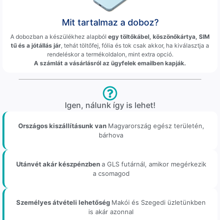
Mit tartalmaz a doboz?
A dobozban a készülékhez alapból
egy töltőkábel, köszönőkártya, SIM
tű és a jótállás jár
, tehát töltőfej, fólia és tok csak akkor, ha kiválasztja a
rendeléskor a termékoldalon, mint extra opció.
A számlát a vásárlásról az ügyfelek emailben kapják.
Igen, nálunk így is lehet!
Országos kiszállításunk van
Magyarország egész területén,
bárhova
Utánvét akár készpénzben
a GLS futárnál, amikor megérkezik
a csomagod
Személyes átvételi lehetőség
Makói és Szegedi üzletünkben
is akár azonnal