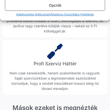
Opciók
Ingyenes Futár & Szerviz
Adatkezelési tájékoztató
Általános Szerződési Feltételek
Ha messze laksz, mi megyünk a készülékért. Garanciális
probléma esetén küldjük a futárt, bevizsgáljuk a telefont, és
javítva vagy cserélve küldjük vissza – neked ez 0 Ft
költséggel jár.
Profi Szerviz Háttér
Nem csak kereskedők, hanem szakemberek is vagyunk.
Saját szervizünkben a legmodernebb eszközökkel
biztosítjuk, hogy a rendelt készüléked hosszú ideig hű
társad maradjon.
Mások ezeket is megnézték