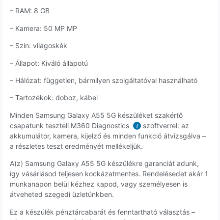
– RAM: 8 GB
– Kamera: 50 MP MP
– Szín: világoskék
– Állapot: Kiváló állapotú
– Hálózat: független, bármilyen szolgáltatóval használható
– Tartozékok: doboz, kábel
Minden Samsung Galaxy A55 5G készüléket szakértő
csapatunk teszteli M360 Diagnostics
szoftverrel: az
i
akkumulátor, kamera, kijelző és minden funkció átvizsgálva –
a részletes teszt eredményét mellékeljük.
A(z) Samsung Galaxy A55 5G készülékre garanciát adunk,
így vásárlásod teljesen kockázatmentes. Rendelésedet akár 1
munkanapon belül kézhez kapod, vagy személyesen is
átveheted szegedi üzletünkben.
Ez a készülék pénztárcabarát és fenntartható választás –