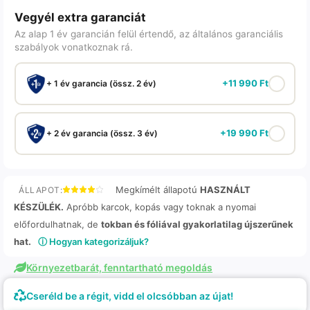
Vegyél extra garanciát
Az alap 1 év garancián felül értendő, az általános garanciális
szabályok vonatkoznak rá.
+
11 990
Ft
+ 1 év garancia (össz. 2 év)
+
19 990
Ft
+ 2 év garancia (össz. 3 év)
Megkímélt állapotú
HASZNÁLT
ÁLLAPOT:
KÉSZÜLÉK.
Apróbb karcok, kopás vagy toknak a nyomai
előfordulhatnak, de
tokban és fóliával gyakorlatilag újszerűnek
hat.
ⓘ Hogyan kategorizáljuk?
Környezetbarát, fenntartható megoldás
Cseréld be a régit, vidd el olcsóbban az újat!