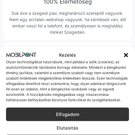
100% Elérhetőség
Sok éve a szegedi piac meghatározó szereplői vagyunk.
Nem egy arctalan webshop vagyunk: ha kérdésed van, élő
ember veszi fel a telefont, és személyesen is megtalálsz
minket Szegeden.
Kezelés
Olyan technológiákat használunk, mint például a sütik (cookies), az
eszközinformációk tárolására és/vagy elérésére. Mindezt a böngészési
Korrekt Ügyintézés
élmény javítása, valamint a személyre szabott vagy nem személyre
szabott hirdetések megjelenítése érdekében tesszük. Ezen technológiák
Hibázni emberi dolog, de a felelősségvállalás nálunk alap.
elfogadása lehetővé teszi számunkra, hogy olyan adatokat dolgozzunk
fel ezen az oldalon, mint a böngészési szokások vagy az egyedi
Ha ritkán előfordul egy hiba, nem kifogásokat keresünk,
azonosítók. A hozzájárulás megtagadása vagy visszavonása
hanem megoldást. Szakértő kollégáink azonnal kézbe
hátrányosan befolyásolhat bizonyos funkciókat és szolgáltatásokat.
veszik az ügyedet.
Elfogadom
Elutasitás