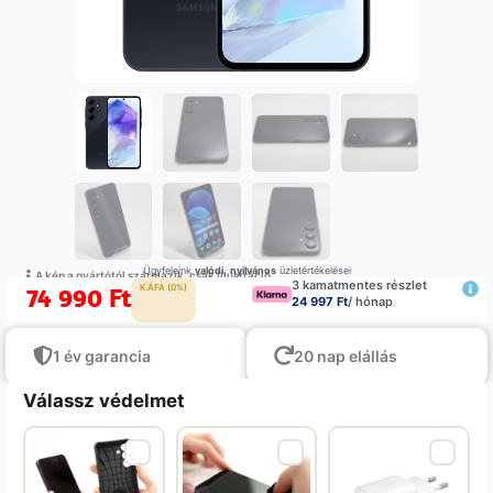
Ügyfeleink
valódi
,
nyilvános
üzletértékelései
A kép a gyártótól származik, csak illustráció
3 kamatmentes részlet
74 990
Ft
K.ÁFA (0%)
24 997 Ft
/ hónap
1 év garancia
20 nap elállás
Válassz védelmet