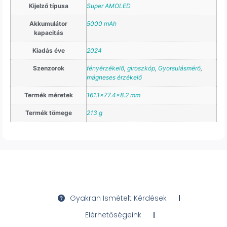
Kijelző típusa
Super AMOLED
Akkumulátor
5000 mAh
kapacitás
Kiadás éve
2024
Szenzorok
fényérzékelő
,
giroszkóp
,
Gyorsulásmérő
,
mágneses érzékelő
Termék méretek
161.1×77.4×8.2 mm
Termék tömege
213 g
Gyakran Ismételt Kérdések
Elérhetőségeink