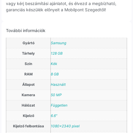
vagy kérj beszámítási ajánlatot, és élvezd a megbízható,
garanciás készülék előnyeit a Mobilpont Szegedtől!
További információk
Gyártó
Samsung
Tárhely
128 GB
Szín
Kék
RAM
8 GB
Állapot
Használt
Kamera
50 MP
Hálózat
Független
Kijelző
6.6"
Kijelző felbontása
1080×2340 pixel