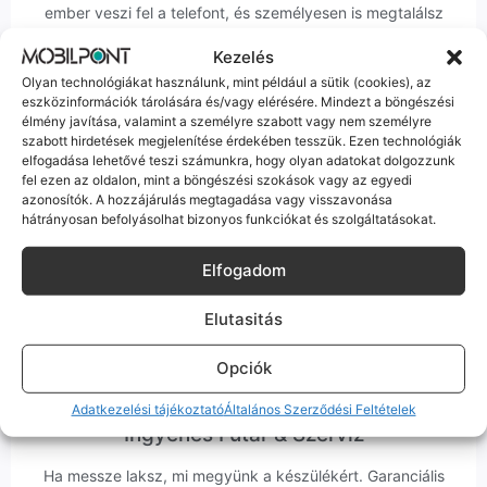
ember veszi fel a telefont, és személyesen is megtalálsz
minket Szegeden.
Kezelés
Olyan technológiákat használunk, mint például a sütik (cookies), az
eszközinformációk tárolására és/vagy elérésére. Mindezt a böngészési
élmény javítása, valamint a személyre szabott vagy nem személyre
szabott hirdetések megjelenítése érdekében tesszük. Ezen technológiák
elfogadása lehetővé teszi számunkra, hogy olyan adatokat dolgozzunk
Korrekt Ügyintézés
fel ezen az oldalon, mint a böngészési szokások vagy az egyedi
azonosítók. A hozzájárulás megtagadása vagy visszavonása
hátrányosan befolyásolhat bizonyos funkciókat és szolgáltatásokat.
Hibázni emberi dolog, de a felelősségvállalás nálunk alap.
Ha ritkán előfordul egy hiba, nem kifogásokat keresünk,
hanem megoldást. Szakértő kollégáink azonnal kézbe
Elfogadom
veszik az ügyedet.
Elutasitás
Opciók
Adatkezelési tájékoztató
Általános Szerződési Feltételek
Ingyenes Futár & Szerviz
Ha messze laksz, mi megyünk a készülékért. Garanciális