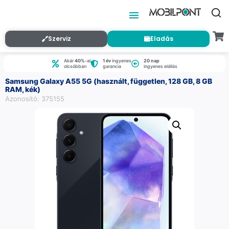
Szerviz
Eladás
Akár
40%
-al
1 év
ingyenes
20 nap
olcsóbban
garancia
ingyenes elállás
Samsung Galaxy A55 5G (használt, független, 128 GB, 8 GB
RAM, kék)
Azonosító: 375155