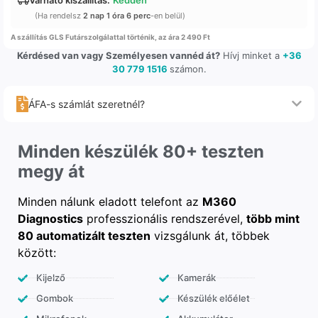
(Ha rendelsz
2 nap 1 óra 6 perc
-en belül)
A szállítás GLS Futárszolgálattal történik, az ára 2 490 Ft
Kérdésed van vagy Személyesen vannéd át?
Hívj minket a
+36
30 779 1516
számon.
ÁFA-s számlát szeretnél?
Minden készülék 80+ teszten
megy át
Minden nálunk eladott telefont az
M360
Diagnostics
professzionális rendszerével,
több mint
80 automatizált teszten
vizsgálunk át, többek
között:
Kijelző
Kamerák
Gombok
Készülék előélet