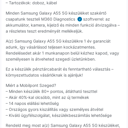
– Tartozékok: doboz, kábel
Minden Samsung Galaxy A55 5G készüléket szakértő
csapatunk teszteli M360 Diagnostics
szoftverrel: az
i
akkumulátor, kamera, kijelző és minden funkció átvizsgálva –
a részletes teszt eredményét mellékeljük.
A(z) Samsung Galaxy A55 5G készülékre 1 év garanciát
adunk, így vásárlásod teljesen kockázatmentes.
Rendelésedet akár 1 munkanapon belül kézhez kapod, vagy
személyesen is átveheted szegedi üzletünkben.
Ez a készülék pénztárcabarát és fenntartható választás –
környezettudatos vásárlóknak is ajánljuk!
Miért a Mobilpont Szeged?
– Minden készülék 80+ pontos, átlátható teszttel
– Akár 40%-kal olcsóbb, mint az új termékek
– 14 napos elállási lehetőség
– Országos gyors kiszállítás vagy személyes átvétel
– Kiváló ügyfélszolgálat, készülékbeszámítás lehetősége
Rendeld meg most a(z) Samsung Galaxy A55 5G készüléket,