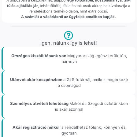
A dobozban a készülékhez alapból
egy töltőkábel, köszönőkártya, SIM
tű és a jótállás jár
, tehát töltőfej, fólia és tok csak akkor, ha kiválasztja a
rendeléskor a termékoldalon, mint extra opció.
A számlát a vásárlásról az ügyfelek emailben kapják.
Igen, nálunk így is lehet!
Országos kiszállításunk van
Magyarország egész területén,
bárhova
Utánvét akár készpénzben
a GLS futárnál, amikor megérkezik
a csomagod
Személyes átvételi lehetőség
Makói és Szegedi üzletünkben
is akár azonnal
Akár regisztráció nélkül
is rendelhetsz tőlünk, könnyen és
gyorsan