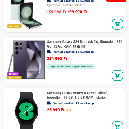
Várható szállítás: 1-2 munkanap
Kijelzőben pixelhiba található!
159 990
Ft
139 990
Ft
Prémium
Samsung Galaxy S24 Ultra (kiváló, független, 256
GB, 12 GB RAM, titán lila)
Várható szállítás: 1-2 munkanap
234 990
Ft
Megtakarítás újhoz képest
akár 40%
Gamer
Prémium
Samsung Galaxy Watch 4 40mm (kiváló,
független, 16 GB, 1,5 GB RAM, fekete)
Várható szállítás: 1-2 munkanap
25 990
Ft
27%