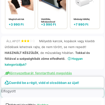
Megbízható tok
Védőfólia,
Minőségi töltőfej
felhelyezéssel
+
3 990
Ft
+
3 990
Ft
+
7 990
Ft
Mélyebb karcok, kopások vagy kisebb
ÁLLAPOT:
ütődések lehetnek rajta, de nem törött, se nem repedt!
HASZNÁLT KÉSZÜLÉK
, de műszakilag hibátlan.
Tokkal és
fóliával a szépséghibák zöme elfedhető.
ⓘ Hogyan
kategorizáljuk?
Környezetbarát, fenntartható megoldás
Cseréld be a régit, vidd el olcsóbban az újat!
Elfogyott
Várható kiszállítás:
Kedden