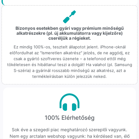
Bizonyos esetekben gyári vagy prémium minőségű
alkatrészekre (pl. új akkumulátorra vagy kijelzőre)
cseréljük a régieket.
Ez mindig 100%-os, tesztelt állapotot jelent. iPhone-oknál
előfordulhat az "Ismeretlen alkatrész" jelzés, de ne aggódj, ez
csak a gyártó szoftveres üzenete – a telefonod ettől még
tökéletesen és hibátlanul teszi a dolgát! Ha valahol (pl. Samsung
S-széria) a gyárinál rosszabb minőségű az alkatrész, azt a
termékleírásban külön jelezzük neked.
100% Elérhetőség
Sok éve a szegedi piac meghatározó szereplői vagyunk.
Nem egy arctalan webshop vagyunk: ha kérdésed van, élő