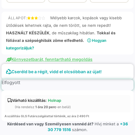
Mélyebb karcok, kopások vagy kisebb
ÁLLAPOT:
ütődések lehetnek rajta, de nem törött, se nem repedt!
HASZNÁLT KÉSZÜLÉK
, de műszakilag hibátlan.
Tokkal és
fóliával a szépséghibák zöme elfedhető.
ⓘ Hogyan
kategorizáljuk?
Környezetbarát, fenntartható megoldás
Cseréld be a régit, vidd el olcsóbban az újat!
Elfogyott
Várható kiszállítás:
Holnap
(Ha rendelsz
1 óra 20 perc
-en belül)
A szállítás GLS Futárszolgálattal történik, az ára 2 490 Ft
Kérdésed van vagy Személyesen vannéd át?
Hívj minket a
+36
30 779 1516
számon.