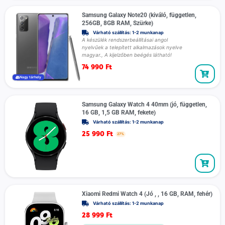
Samsung Galaxy Note20 (kiváló, független,
256GB, 8GB RAM, Szürke)
Várható szállítás: 1-2 munkanap
A készülék rendszerbeállításai angol
nyelvűek a telepített alkalmazások nyelve
magyar., A kijelzőben beégés látható!
74 990
Ft
Nagy tárhely
Samsung Galaxy Watch 4 40mm (jó, független,
16 GB, 1,5 GB RAM, fekete)
Várható szállítás: 1-2 munkanap
25 990
Ft
27%
Xiaomi Redmi Watch 4 (Jó , , 16 GB, RAM, fehér)
Várható szállítás: 1-2 munkanap
28 999
Ft