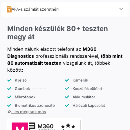
ÁFA-s számlát szeretnél?
Minden készülék 80+ teszten
megy át
Minden nálunk eladott telefont az
M360
Diagnostics
professzionális rendszerével,
több mint
80 automatizált teszten
vizsgálunk át, többek
között:
Kijelző
Kamerák
Gombok
Készülék előélet
Mikrofonok
Akkumulátor
Biometrikus azonosító
Hálózati kapcsolat
...és még sok más