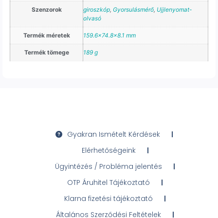
Szenzorok
giroszkóp
,
Gyorsulásmérő
,
Ujjlenyomat-
olvasó
Termék méretek
159.6×74.8×8.1 mm
Termék tömege
189 g
Gyakran Ismételt Kérdések
Elérhetőségeink
Ügyintézés / Probléma jelentés
OTP Áruhitel Tájékoztató
Klarna fizetési tájékoztató
Általános Szerződési Feltételek