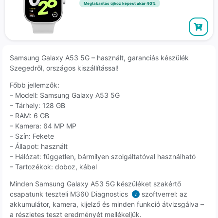
Megtakarítás újhoz képest
akár 40%
Samsung Galaxy A53 5G – használt, garanciás készülék
Szegedről, országos kiszállítással!
Főbb jellemzők:
– Modell: Samsung Galaxy A53 5G
– Tárhely: 128 GB
– RAM: 6 GB
– Kamera: 64 MP MP
– Szín: Fekete
– Állapot: használt
– Hálózat: független, bármilyen szolgáltatóval használható
– Tartozékok: doboz, kábel
Minden Samsung Galaxy A53 5G készüléket szakértő
csapatunk teszteli M360 Diagnostics
szoftverrel: az
i
akkumulátor, kamera, kijelző és minden funkció átvizsgálva –
a részletes teszt eredményét mellékeljük.