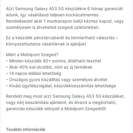
A(z) Samsung Galaxy A53 5G készülékre 6 hónap garanciát
adunk, így vásárlásod teljesen kockázatmentes.
Rendelésedet akár 1 munkanapon belül kézhez kapod, vagy
személyesen is átveheted szegedi üzletünkben.
Ez a készülék pénztárcabarát és fenntartható választás –
környezettudatos vásárlóknak is ajánljuk!
Miért a Mobilpont Szeged?
– Minden készülék 80+ pontos, átlátható teszttel
– Akár 40%-kal olcsóbb, mint az új termékek
– 14 napos elállási lehetőség
– Országos gyors kiszállítás vagy személyes átvétel
– Kiváló ügyfélszolgálat, készülékbeszámítás lehetősége
Rendeld meg most a(z) Samsung Galaxy A53 5G készüléket,
vagy kérj beszámítási ajánlatot, és élvezd a megbízható,
garanciás készülék előnyeit a Mobilpont Szegedtől!
További információk