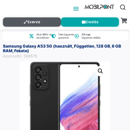
Szerviz
Eladás
Akár
40%
-al
1 év
ingyenes
20 nap
olcsóbban
garancia
ingyenes elállás
Samsung Galaxy A53 5G (használt, Független, 128 GB, 6 GB
RAM, Fekete)
Azonosító: 599579