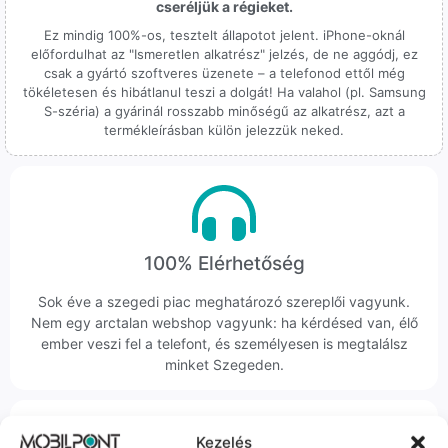
cseréljük a régieket.
Ez mindig 100%-os, tesztelt állapotot jelent. iPhone-oknál
előfordulhat az "Ismeretlen alkatrész" jelzés, de ne aggódj, ez
csak a gyártó szoftveres üzenete – a telefonod ettől még
tökéletesen és hibátlanul teszi a dolgát! Ha valahol (pl. Samsung
S-széria) a gyárinál rosszabb minőségű az alkatrész, azt a
termékleírásban külön jelezzük neked.
100% Elérhetőség
Sok éve a szegedi piac meghatározó szereplői vagyunk.
Nem egy arctalan webshop vagyunk: ha kérdésed van, élő
ember veszi fel a telefont, és személyesen is megtalálsz
minket Szegeden.
Kezelés