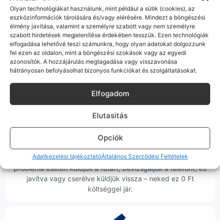
Olyan technológiákat használunk, mint például a sütik (cookies), az
eszközinformációk tárolására és/vagy elérésére. Mindezt a böngészési
Korrekt Ügyintézés
élmény javítása, valamint a személyre szabott vagy nem személyre
szabott hirdetések megjelenítése érdekében tesszük. Ezen technológiák
Hibázni emberi dolog, de a felelősségvállalás nálunk alap.
elfogadása lehetővé teszi számunkra, hogy olyan adatokat dolgozzunk
fel ezen az oldalon, mint a böngészési szokások vagy az egyedi
Ha ritkán előfordul egy hiba, nem kifogásokat keresünk,
azonosítók. A hozzájárulás megtagadása vagy visszavonása
hanem megoldást. Szakértő kollégáink azonnal kézbe
hátrányosan befolyásolhat bizonyos funkciókat és szolgáltatásokat.
veszik az ügyedet.
Elfogadom
Elutasitás
Opciók
Ingyenes Futár & Szerviz
Adatkezelési tájékoztató
Általános Szerződési Feltételek
Ha messze laksz, mi megyünk a készülékért. Garanciális
probléma esetén küldjük a futárt, bevizsgáljuk a telefont, és
javítva vagy cserélve küldjük vissza – neked ez 0 Ft
költséggel jár.