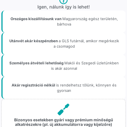
Igen, nálunk így is lehet!
Országos kiszállításunk van
Magyarország egész területén,
bárhova
Utánvét akár készpénzben
a GLS futárnál, amikor megérkezik
a csomagod
Személyes átvételi lehetőség
Makói és Szegedi üzletünkben
is akár azonnal
Akár regisztráció nélkül
is rendelhetsz tőlünk, könnyen és
gyorsan
Bizonyos esetekben gyári vagy prémium minőségű
alkatrészekre (pl. új akkumulátorra vagy kijelzőre)