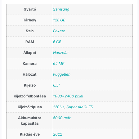
Gyártó
Samsung
Tárhely
128 GB
Szín
Fekete
RAM
6 GB
Állapot
Használt
Kamera
64 MP
Hálózat
Független
Kijelző
6.5"
Kijelző felbontása
1080×2400 pixel
Kijelző típusa
120Hz
,
Super AMOLED
Akkumulátor
5000 mAh
kapacitás
Kiadás éve
2022