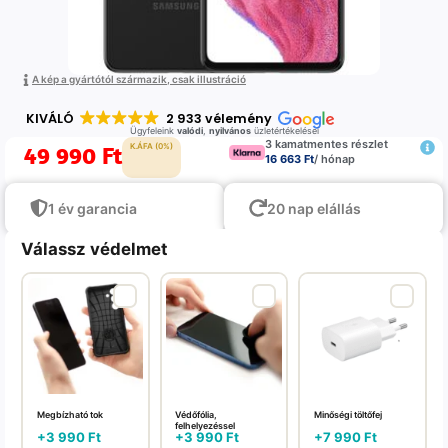
A kép a gyártótól származik, csak illustráció
KIVÁLÓ
2 933 vélemény
Ügyfeleink
valódi
,
nyilvános
üzletértékelései
3 kamatmentes részlet
49 990
Ft
K.ÁFA (0%)
16 663 Ft
/ hónap
1 év garancia
20 nap elállás
Válassz védelmet
Megbízható tok
Védőfólia,
Minőségi töltőfej
felhelyezéssel
+
3 990
Ft
+
3 990
Ft
+
7 990
Ft