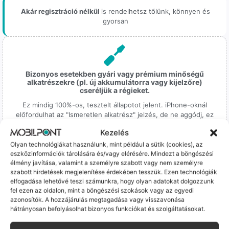
Akár regisztráció nélkül
is rendelhetsz tőlünk, könnyen és
gyorsan
Bizonyos esetekben gyári vagy prémium minőségű
alkatrészekre (pl. új akkumulátorra vagy kijelzőre)
cseréljük a régieket.
Ez mindig 100%-os, tesztelt állapotot jelent. iPhone-oknál
előfordulhat az "Ismeretlen alkatrész" jelzés, de ne aggódj, ez
csak a gyártó szoftveres üzenete – a telefonod ettől még
Kezelés
tökéletesen és hibátlanul teszi a dolgát! Ha valahol (pl. Samsung
S-széria) a gyárinál rosszabb minőségű az alkatrész, azt a
Olyan technológiákat használunk, mint például a sütik (cookies), az
termékleírásban külön jelezzük neked.
eszközinformációk tárolására és/vagy elérésére. Mindezt a böngészési
élmény javítása, valamint a személyre szabott vagy nem személyre
szabott hirdetések megjelenítése érdekében tesszük. Ezen technológiák
elfogadása lehetővé teszi számunkra, hogy olyan adatokat dolgozzunk
fel ezen az oldalon, mint a böngészési szokások vagy az egyedi
azonosítók. A hozzájárulás megtagadása vagy visszavonása
hátrányosan befolyásolhat bizonyos funkciókat és szolgáltatásokat.
100% Elérhetőség