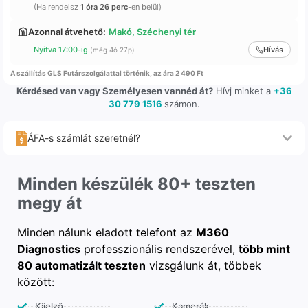
(Ha rendelsz
1 óra 26 perc
-en belül)
Azonnal átvehető:
Makó, Széchenyi tér
Nyitva 17:00-ig
Hívás
(még 4ó 27p)
A szállítás GLS Futárszolgálattal történik, az ára 2 490 Ft
Kérdésed van vagy Személyesen vannéd át?
Hívj minket a
+36
30 779 1516
számon.
ÁFA-s számlát szeretnél?
Minden készülék 80+ teszten
megy át
Minden nálunk eladott telefont az
M360
Diagnostics
professzionális rendszerével,
több mint
80 automatizált teszten
vizsgálunk át, többek
között:
Kijelző
Kamerák