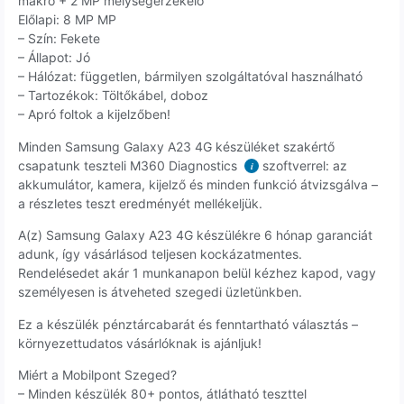
makró + 2 MP mélységérzékelő
Előlapi: 8 MP MP
– Szín: Fekete
– Állapot: Jó
– Hálózat: független, bármilyen szolgáltatóval használható
– Tartozékok: Töltőkábel, doboz
– Apró foltok a kijelzőben!
Minden Samsung Galaxy A23 4G készüléket szakértő
csapatunk teszteli M360 Diagnostics
szoftverrel: az
i
akkumulátor, kamera, kijelző és minden funkció átvizsgálva –
a részletes teszt eredményét mellékeljük.
A(z) Samsung Galaxy A23 4G készülékre 6 hónap garanciát
adunk, így vásárlásod teljesen kockázatmentes.
Rendelésedet akár 1 munkanapon belül kézhez kapod, vagy
személyesen is átveheted szegedi üzletünkben.
Ez a készülék pénztárcabarát és fenntartható választás –
környezettudatos vásárlóknak is ajánljuk!
Miért a Mobilpont Szeged?
– Minden készülék 80+ pontos, átlátható teszttel