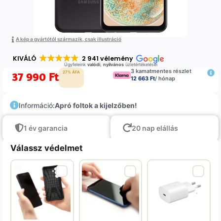
A kép a gyártótól származik, csak illustráció
KIVÁLÓ
2 941 vélemény
Ügyfeleink
valódi
,
nyilvános
üzletértékelései
3 kamatmentes részlet
37 990
Ft
27% ÁFA
12 663 Ft
/ hónap
Információ:
Apró foltok a kijelzőben!
1 év garancia
20 nap elállás
Válassz védelmet