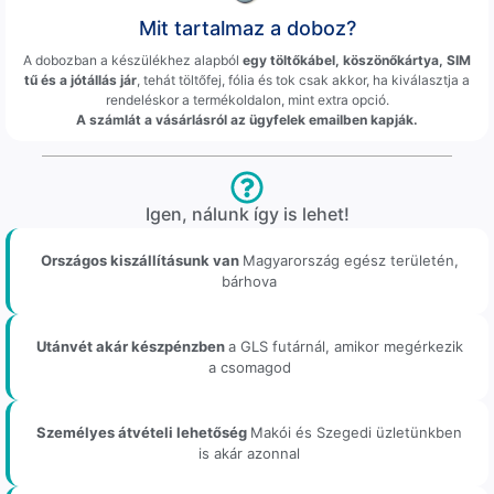
Mit tartalmaz a doboz?
A dobozban a készülékhez alapból
egy töltőkábel, köszönőkártya, SIM
tű és a jótállás jár
, tehát töltőfej, fólia és tok csak akkor, ha kiválasztja a
rendeléskor a termékoldalon, mint extra opció.
A számlát a vásárlásról az ügyfelek emailben kapják.
Igen, nálunk így is lehet!
Országos kiszállításunk van
Magyarország egész területén,
bárhova
Utánvét akár készpénzben
a GLS futárnál, amikor megérkezik
a csomagod
Személyes átvételi lehetőség
Makói és Szegedi üzletünkben
is akár azonnal