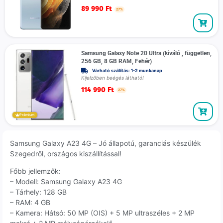
89 990
Ft
27%
Samsung Galaxy Note 20 Ultra (kiváló , független,
256 GB, 8 GB RAM, Fehér)
Várható szállítás: 1-2 munkanap
Kijelzőben beégés látható!
114 990
Ft
27%
Prémium
Samsung Galaxy A23 4G – Jó állapotú, garanciás készülék
Szegedről, országos kiszállítással!
Főbb jellemzők:
– Modell: Samsung Galaxy A23 4G
– Tárhely: 128 GB
– RAM: 4 GB
– Kamera: Hátsó: 50 MP (OIS) + 5 MP ultraszéles + 2 MP