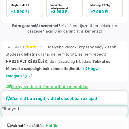
Megbízható tok
Védőfólia,
Minőségi töltőfej
felhelyezéssel
+
3 990
Ft
+
3 990
Ft
+
7 990
Ft
Extra garanciát szeretnél?
Kiváló és Újszerű termékeinkre
összesen akár 3 év garanciát is kérhetsz!
Mélyebb karcok, kopások vagy kisebb
ÁLLAPOT:
ütődések lehetnek rajta, de nem törött, se nem repedt!
HASZNÁLT KÉSZÜLÉK
, de műszakilag hibátlan.
Tokkal és
fóliával a szépséghibák zöme elfedhető.
ⓘ Hogyan
kategorizáljuk?
Környezetbarát, fenntartható megoldás
Cseréld be a régit, vidd el olcsóbban az újat!
Elfogyott
Várható kiszállítás:
Hétfőn