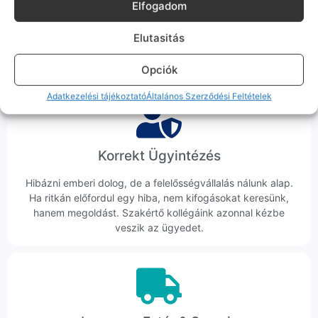
Elfogadom
Sok éve a szegedi piac meghatározó szereplői vagyunk.
Nem egy arctalan webshop vagyunk: ha kérdésed van, élő
Elutasitás
ember veszi fel a telefont, és személyesen is megtalálsz
minket Szegeden.
Opciók
Adatkezelési tájékoztató
Általános Szerződési Feltételek
Korrekt Ügyintézés
Hibázni emberi dolog, de a felelősségvállalás nálunk alap.
Ha ritkán előfordul egy hiba, nem kifogásokat keresünk,
hanem megoldást. Szakértő kollégáink azonnal kézbe
veszik az ügyedet.