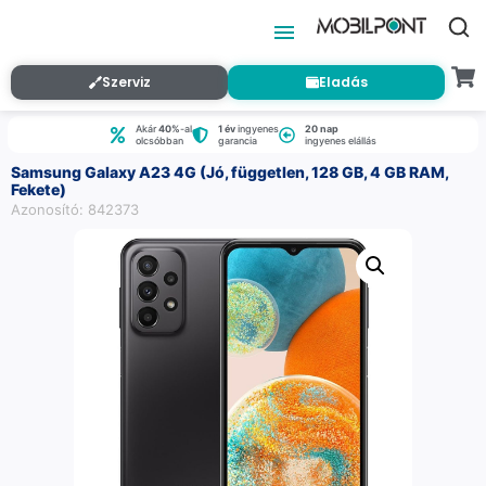
Szerviz
Eladás
Akár
40%
-al
1 év
ingyenes
20 nap
olcsóbban
garancia
ingyenes elállás
Samsung Galaxy A23 4G (Jó, független, 128 GB, 4 GB RAM,
Fekete)
Azonosító: 842373