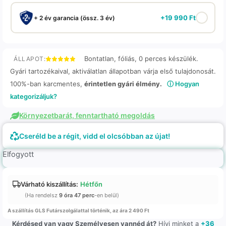
+
19 990
Ft
+ 2 év garancia (össz. 3 év)
Bontatlan, fóliás, 0 perces készülék.
ÁLLAPOT:
Gyári tartozékaival, aktiválatlan állapotban várja első tulajdonosát.
100%-ban karcmentes,
érintetlen gyári élmény.
ⓘ Hogyan
kategorizáljuk?
Környezetbarát, fenntartható megoldás
Cseréld be a régit, vidd el olcsóbban az újat!
Elfogyott
Várható kiszállítás:
Hétfőn
(Ha rendelsz
9 óra 47 perc
-en belül)
A szállítás GLS Futárszolgálattal történik, az ára 2 490 Ft
Kérdésed van vagy Személyesen vannéd át?
Hívj minket a
+36