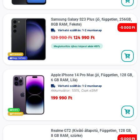
Samsung Galaxy S23 Plus (jó, független, 256GB,
8GB RAM, Fekete)
-
5 000 Ft
Várható szállítás: 1-2 munkanap
129 990
Ft
124 990
Ft
Megtakarítás újhoz képest
akár 40%
Prémium
Nagy tárhely
Apple iPhone 14 Pro Max (jó, Független, 128 GB,
6 GB RAM, Lila)
Várható szállítás: 1-2 munkanap
Akkumulátor: 100%, Csak eSIM!
199 990
Ft
100%
Prémium
Realme GT2 (Kiváló állapotú, Független, 128 GB,
8 GB RAM, szürke)
-
5 000 Ft