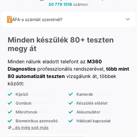
30 779 1516
számon.
ÁFA-s számlát szeretnél?
Minden készülék 80+ teszten
megy át
Minden nálunk eladott telefont az
M360
Diagnostics
professzionális rendszerével,
több mint
80 automatizált teszten
vizsgálunk át, többek
között:
Kijelző
Kamerák
Gombok
Készülék előélet
Mikrofonok
Akkumulátor
Biometrikus azonosító
Hálózati kapcsolat
...és még sok más