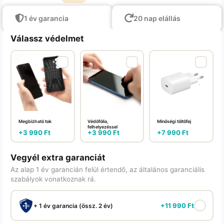
1 év garancia
20 nap elállás
Válassz védelmet
Megbízható tok
Védőfólia,
Minőségi töltőfej
felhelyezéssel
+
3 990
Ft
+
3 990
Ft
+
7 990
Ft
Vegyél extra garanciát
Az alap 1 év garancián felül értendő, az általános garanciális
szabályok vonatkoznak rá.
+
11 990
Ft
+ 1 év garancia (össz. 2 év)