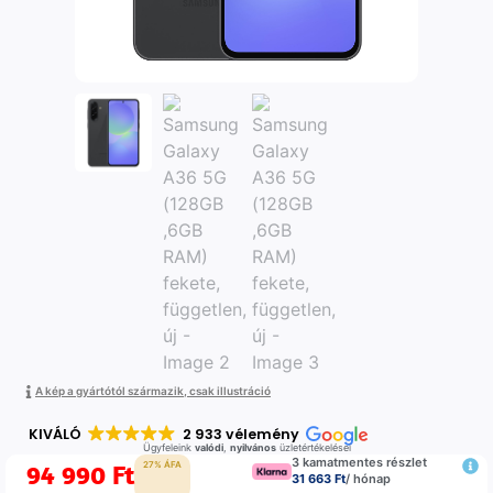
A kép a gyártótól származik, csak illustráció
KIVÁLÓ
2 933 vélemény
Ügyfeleink
valódi
,
nyilvános
üzletértékelései
3 kamatmentes részlet
94 990
Ft
27% ÁFA
31 663 Ft
/ hónap