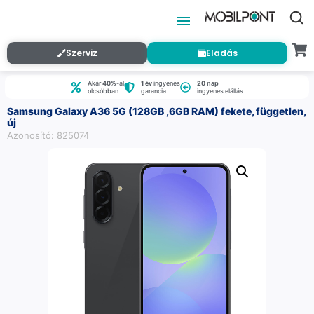
Szerviz
Eladás
Akár
40%
-al
1 év
ingyenes
20 nap
olcsóbban
garancia
ingyenes elállás
Samsung Galaxy A36 5G (128GB ,6GB RAM) fekete, független,
új
Azonosító: 825074