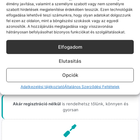
élmény javítása, valamint a személyre szabott vagy nem személyre
szabott hirdetések megjelenítése érdekében tesszük. Ezen technológiák
elfogadása lehetővé teszi számunkra, hogy olyan adatokat dolgozzunk
Igen, nálunk így is lehet!
fel ezen az oldalon, mint a böngészési szokások vagy az egyedi
azonosítók. A hozzájárulás megtagadása vagy visszavonása
Országos kiszállításunk van
Magyarország egész területén,
hátrányosan befolyásolhat bizonyos funkciókat és szolgáltatásokat.
bárhova
Elfogadom
Utánvét akár készpénzben
a GLS futárnál, amikor megérkezik
Elutasitás
a csomagod
Opciók
Személyes átvételi lehetőség
Makói és Szegedi üzletünkben
is akár azonnal
Adatkezelési tájékoztató
Általános Szerződési Feltételek
Akár regisztráció nélkül
is rendelhetsz tőlünk, könnyen és
gyorsan