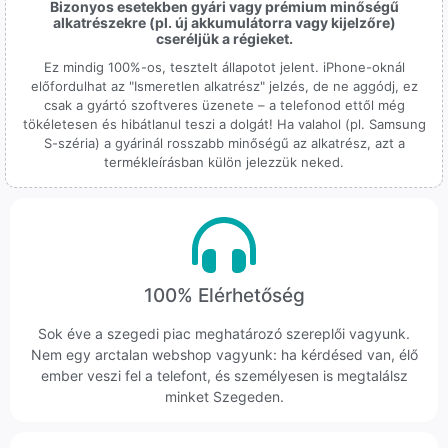
Bizonyos esetekben gyári vagy prémium minőségű
alkatrészekre (pl. új akkumulátorra vagy kijelzőre)
cseréljük a régieket.
Ez mindig 100%-os, tesztelt állapotot jelent. iPhone-oknál
előfordulhat az "Ismeretlen alkatrész" jelzés, de ne aggódj, ez
csak a gyártó szoftveres üzenete – a telefonod ettől még
tökéletesen és hibátlanul teszi a dolgát! Ha valahol (pl. Samsung
S-széria) a gyárinál rosszabb minőségű az alkatrész, azt a
termékleírásban külön jelezzük neked.
100% Elérhetőség
Sok éve a szegedi piac meghatározó szereplői vagyunk.
Nem egy arctalan webshop vagyunk: ha kérdésed van, élő
ember veszi fel a telefont, és személyesen is megtalálsz
minket Szegeden.