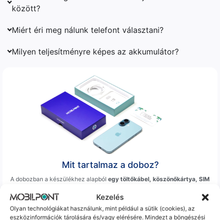
között?
Miért éri meg nálunk telefont választani?
Milyen teljesítményre képes az akkumulátor?
Mit tartalmaz a doboz?
A dobozban a készülékhez alapból
egy töltőkábel, köszönőkártya, SIM
tű és a jótállás jár
, tehát töltőfej, fólia és tok csak akkor, ha kiválasztja a
Kezelés
rendeléskor a termékoldalon, mint extra opció.
A számlát a vásárlásról az ügyfelek emailben kapják.
Olyan technológiákat használunk, mint például a sütik (cookies), az
eszközinformációk tárolására és/vagy elérésére. Mindezt a böngészési