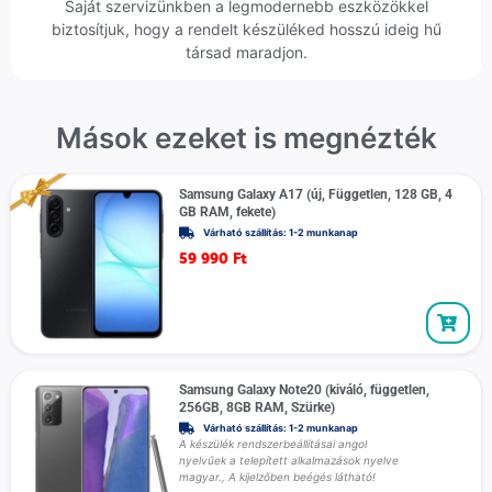
Saját szervizünkben a legmodernebb eszközökkel
biztosítjuk, hogy a rendelt készüléked hosszú ideig hű
társad maradjon.
Mások ezeket is megnézték
Samsung Galaxy A17 (új, Független, 128 GB, 4
GB RAM, fekete)
Várható szállítás: 1-2 munkanap
59 990
Ft
Samsung Galaxy Note20 (kiváló, független,
256GB, 8GB RAM, Szürke)
Várható szállítás: 1-2 munkanap
A készülék rendszerbeállításai angol
nyelvűek a telepített alkalmazások nyelve
magyar., A kijelzőben beégés látható!