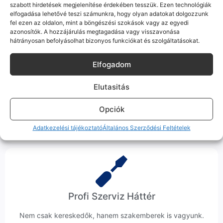
hanem megoldást. Szakértő kollégáink azonnal kézbe
szabott hirdetések megjelenítése érdekében tesszük. Ezen technológiák
veszik az ügyedet.
elfogadása lehetővé teszi számunkra, hogy olyan adatokat dolgozzunk
fel ezen az oldalon, mint a böngészési szokások vagy az egyedi
azonosítók. A hozzájárulás megtagadása vagy visszavonása
hátrányosan befolyásolhat bizonyos funkciókat és szolgáltatásokat.
Elfogadom
Ingyenes Futár & Szerviz
Elutasitás
Ha messze laksz, mi megyünk a készülékért. Garanciális
Opciók
probléma esetén küldjük a futárt, bevizsgáljuk a telefont, és
javítva vagy cserélve küldjük vissza – neked ez 0 Ft
Adatkezelési tájékoztató
Általános Szerződési Feltételek
költséggel jár.
Profi Szerviz Háttér
Nem csak kereskedők, hanem szakemberek is vagyunk.