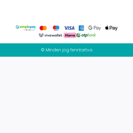
© Minden jog fenntartva