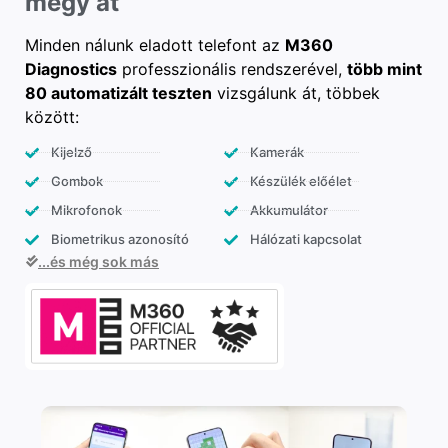
megy át
Minden nálunk eladott telefont az
M360
Diagnostics
professzionális rendszerével,
több mint
80 automatizált teszten
vizsgálunk át, többek
között:
Kijelző
Kamerák
Gombok
Készülék előélet
Mikrofonok
Akkumulátor
Biometrikus azonosító
Hálózati kapcsolat
...és még sok más