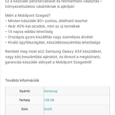
Ez a készülék pénztárcabarát és fenntartható választás –
környezettudatos vásárlóknak is ajánljuk!
Miért a Mobilpont Szeged?
– Minden készülék 80+ pontos, átlátható teszttel
– Akár 40%-kal olcsóbb, mint az új termékek
– 14 napos elállási lehetőség
– Országos gyors kiszállítás vagy személyes átvétel
– Kiváló ügyfélszolgálat, készülékbeszámítás lehetősége
Rendeld meg most a(z) Samsung Galaxy A34 készüléket,
vagy kérj beszámítási ajánlatot, és élvezd a megbízható,
garanciás készülék előnyeit a Mobilpont Szegedtől!
További információk
Gyártó
Samsung
Tárhely
128 GB
Szín
Grafit