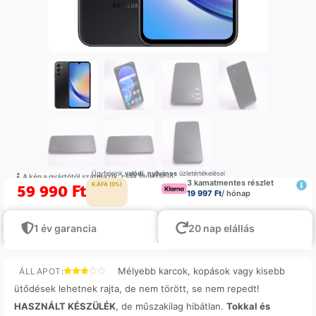
Ügyfeleink
valódi
,
nyilvános
üzletértékelései
A kép a gyártótól származik, csak illustráció
3 kamatmentes részlet
59 990
Ft
K.ÁFA (0%)
19 997 Ft
/ hónap
1 év garancia
20 nap elállás
Mélyebb karcok, kopások vagy kisebb
ÁLLAPOT:
ütődések lehetnek rajta, de nem törött, se nem repedt!
HASZNÁLT KÉSZÜLÉK
, de műszakilag hibátlan.
Tokkal és