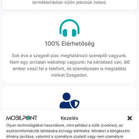
termékleírásban külön jelezzük neked.
100% Elérhetőség
Sok éve a szegedi piac meghatározó szereplői vagyunk.
Nem egy arctalan webshop vagyunk: ha kérdésed van, élő
ember veszi fel a telefont, és személyesen is megtalálsz
minket Szegeden.
Korrekt Ügyintézés
Kezelés
Olyan technológiákat használunk, mint például a sütik (cookies), az
Hibázni emberi dolog, de a felelősségvállalás nálunk alap.
eszközinformációk tárolására és/vagy elérésére. Mindezt a böngészési
Ha ritkán előfordul egy hiba, nem kifogásokat keresünk,
élmény javítása, valamint a személyre szabott vagy nem személyre