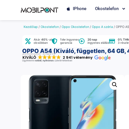
IPhone
Okostelefon
Kezdőlap
/
Okostelefon
/
Oppo Okostelefon
/
Oppo A széria
/ OPPO A54
Akár
40%
-al
1 év
ingyenes
20 nap
0% TH
olcsóbban
garancia
ingyenes elállás
3 részl
OPPO A54 (Kiváló, független, 64 GB, 
Azonosító: 614915
KIVÁLÓ
2 941 vélemény
Ügyfeleink
valódi
,
nyilvános
üzletértékelései