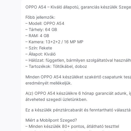
OPPO A54 – Kiváló állapotú, garanciás készülék Szegedr
Főbb jellemzők:
– Modell: OPPO A54
– Tárhely: 64 GB
– RAM: 4 GB
– Kamera: 13+2+2 / 16 MP MP
– Szín: Fekete
– Állapot: Kiváló
– Hálózat: független, bármilyen szolgáltatóval használ
– Tartozékok: Töltőkábel, doboz
Minden OPPO A54 készüléket szakértő csapatunk tesz
eredményét mellékeljük.
A(z) OPPO A54 készülékre 6 hónap garanciát adunk, í
átveheted szegedi üzletünkben.
Ez a készülék pénztárcabarát és fenntartható választás
Miért a Mobilpont Szeged?
– Minden készülék 80+ pontos, átlátható teszttel