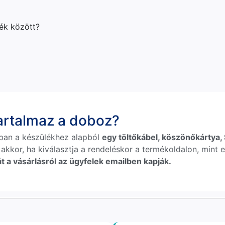
lék között?
tartalmaz a doboz?
ban a készülékhez alapból
egy töltőkábel, köszönőkártya, S
 akkor, ha kiválasztja a rendeléskor a termékoldalon, mint e
t a vásárlásról az ügyfelek emailben kapják.