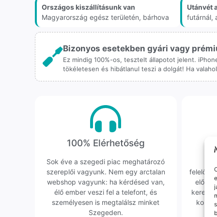
Országos kiszállításunk van
Utánvét 
Magyarország egész területén, bárhova
futárnál
Bizonyos esetekben gyári vagy prémiu
Ez mindig 100%-os, tesztelt állapotot jelent. iPho
tökéletesen és hibátlanul teszi a dolgát! Ha valah
100% Elérhetőség
K
Sok éve a szegedi piac meghatározó
Hi
O
szereplői vagyunk. Nem egy arctalan
felelőssé
e
webshop vagyunk: ha kérdésed van,
előfor
j
élő ember veszi fel a telefont, és
keresün
m
személyesen is megtalálsz minket
kollég
s
Szegeden.