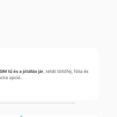
IM tű és a jótállás jár
, tehát töltőfej, fólia és
xtra opció.