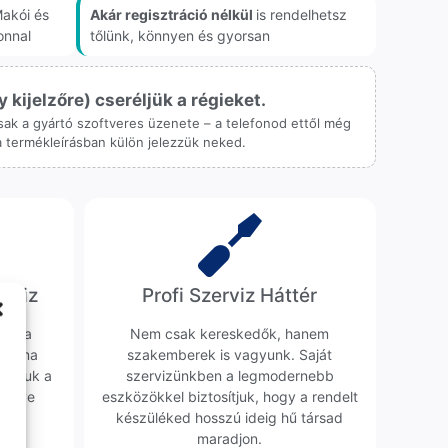
akói és
Akár regisztráció nélkül
is rendelhetsz
onnal
tőlünk, könnyen és gyorsan
ijelzőre) cseréljük a régieket.
 csak a gyártó szoftveres üzenete – a telefonod ettől még
 a termékleírásban külön jelezzük neked.
erviz
Profi Szerviz Háttér
ünk a
Nem csak kereskedők, hanem
obléma
szakemberek is vagyunk. Saját
sgáljuk a
szervizünkben a legmodernebb
erélve
eszközökkel biztosítjuk, hogy a rendelt
0 Ft
készüléked hosszú ideig hű társad
maradjon.