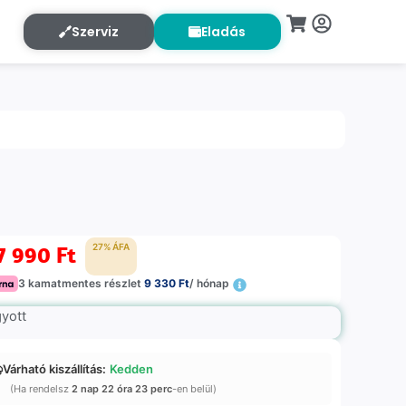
Szerviz
Eladás
7 990
Ft
27% ÁFA
3 kamatmentes részlet
9 330 Ft
/ hónap
gyott
Várható kiszállítás:
Kedden
(Ha rendelsz
2 nap 22 óra 23 perc
-en belül)