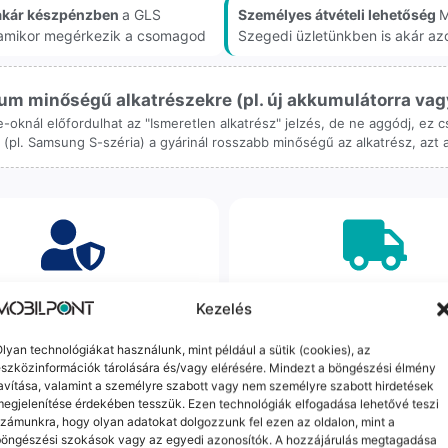
akár készpénzben
a GLS
Személyes átvételi lehetőség
M
, amikor megérkezik a csomagod
Szegedi üzletünkben is akár az
m minőségű alkatrészekre (pl. új akkumulátorra vagy k
ne-oknál előfordulhat az "Ismeretlen alkatrész" jelzés, de ne aggódj, ez
ol (pl. Samsung S-széria) a gyárinál rosszabb minőségű az alkatrész, azt
orrekt Ügyintézés
Ingyenes Futár & Sz
Kezelés
bázni emberi dolog, de a
Ha messze laksz, mi megy
lyan technológiákat használunk, mint például a sütik (cookies), az
gvállalás nálunk alap. Ha ritkán
készülékért. Garanciális pr
szközinformációk tárolására és/vagy elérésére. Mindezt a böngészési élmény
dul egy hiba, nem kifogásokat
esetén küldjük a futárt, beviz
avítása, valamint a személyre szabott vagy nem személyre szabott hirdetések
k, hanem megoldást. Szakértő
telefont, és javítva vagy cs
egjelenítése érdekében tesszük. Ezen technológiák elfogadása lehetővé teszi
áink azonnal kézbe veszik az
küldjük vissza – neked ez 
zámunkra, hogy olyan adatokat dolgozzunk fel ezen az oldalon, mint a
ügyedet.
költséggel jár.
böngészési szokások vagy az egyedi azonosítók. A hozzájárulás megtagadása