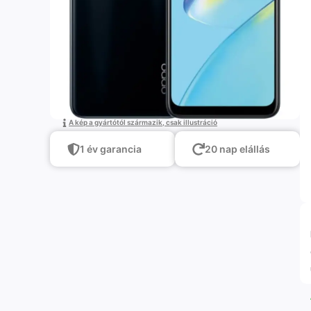
A kép a gyártótól származik, csak illustráció
1 év garancia
20 nap elállás