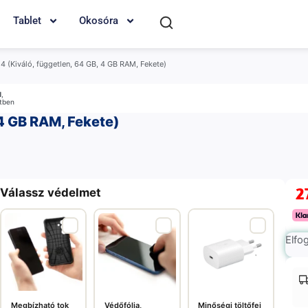
Tablet
Okosóra
 (Kiváló, független, 64 GB, 4 GB RAM, Fekete)
M
,
etben
4 GB RAM, Fekete)
2
Válassz védelmet
Elfo
Megbízható tok
Védőfólia,
Minőségi töltőfej