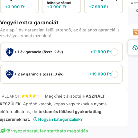
felhelyezéssel
A szá
+
3 990
Ft
+
3 990
Ft
+
7 990
Ft
K
Vegyél extra garanciát
Az alap 1 év garancián felül értendő, az általános garanciális
szabályok vonatkoznak rá.
+
11 990
Ft
+ 1 év garancia (össz. 2 év)
+
19 990
Ft
+ 2 év garancia (össz. 3 év)
Megkímélt állapotú
HASZNÁLT
ÁLLAPOT:
KÉSZÜLÉK.
Apróbb karcok, kopás vagy toknak a nyomai
előfordulhatnak, de
tokban és fóliával gyakorlatilag
újszerűnek hat.
ⓘ Hogyan kategorizáljuk?
Környezetbarát, fenntartható megoldás