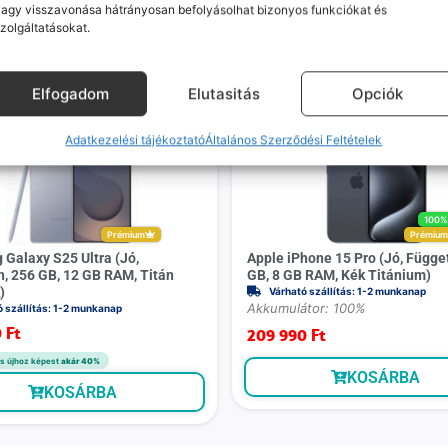
agy visszavonása hátrányosan befolyásolhat bizonyos funkciókat és
zolgáltatásokat.
Mások ezeket is megnézték
Elfogadom
Elutasitás
Opciók
Adatkezelési tájékoztató
Általános Szerződési Feltételek
100
Prémium
Prémiu
Galaxy S25 Ultra (Jó,
Apple iPhone 15 Pro (Jó, Függe
n, 256 GB, 12 GB RAM, Titán
GB, 8 GB RAM, Kék Titánium)
)
Várható szállítás: 1-2 munkanap
Akkumulátor: 100%
ó szállítás: 1-2 munkanap
0
Ft
209 990
Ft
s újhoz képest
akár 40%
KOSÁRBA
KOSÁRBA