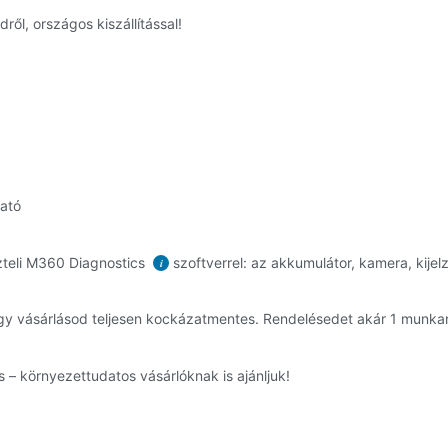
ől, országos kiszállítással!
ható
teli M360 Diagnostics
szoftverrel: az akkumulátor, kamera, kijel
i
gy vásárlásod teljesen kockázatmentes. Rendelésedet akár 1 munka
 – környezettudatos vásárlóknak is ajánljuk!