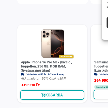
v
s
Prémium
Apple iPhone 16 Pro Max (kiváló ,
Samsung 
független, 256 GB, 8 GB RAM,
függetle
Sivatagszínű titán)
Ezüstkék
Várható szállítás: 1-2 munkanap
Várhat
Akkumulátor: 96% Csak eSIM!
264 99
339 990
Ft
Megtakarítá
KOSÁRBA