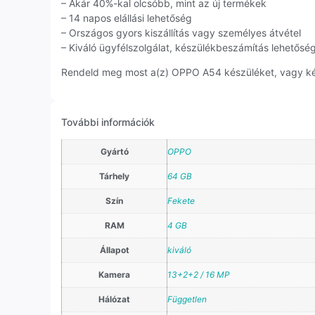
– Akár 40%-kal olcsóbb, mint az új termékek
– 14 napos elállási lehetőség
– Országos gyors kiszállítás vagy személyes átvétel
– Kiváló ügyfélszolgálat, készülékbeszámítás lehetősé
Rendeld meg most a(z) OPPO A54 készüléket, vagy kérj
További információk
Gyártó
OPPO
Tárhely
64 GB
Szín
Fekete
RAM
4 GB
Állapot
kiváló
Kamera
13+2+2 / 16 MP
Hálózat
Független