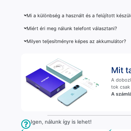
Mi a különbség a használt és a felújított készü
Miért éri meg nálunk telefont választani?
Milyen teljesítményre képes az akkumulátor?
Mit 
A doboz
tok csak
A számlá
Igen, nálunk így is lehet!