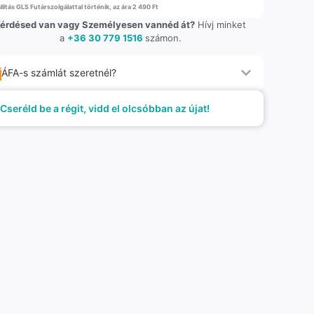
llítás GLS Futárszolgálattal történik, az ára 2 490 Ft
érdésed van vagy Személyesen vannéd át?
Hívj minket
a
+36 30 779 1516
számon.
ÁFA-s számlát szeretnél?
Cseréld be a régit, vidd el olcsóbban az újat!