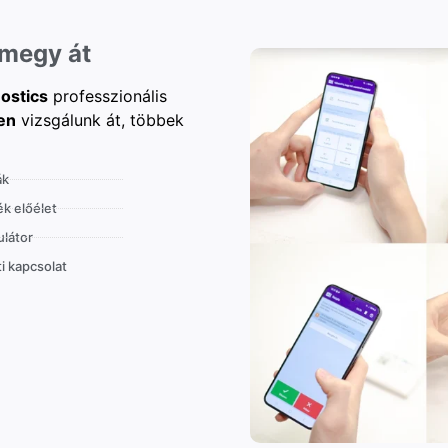
 megy át
ostics
professzionális
en
vizsgálunk át, többek
ák
k előélet
látor
i kapcsolat