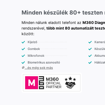
Minden készülék 80+ teszten
Minden nálunk eladott telefont az
M360 Diagn
rendszerével,
több mint 80 automatizált teszt
között:
Kijelző
Kamer
Gombok
Készülé
Mikrofonok
Akkumu
Biometrikus azonosító
Hálózat
...és még sok más