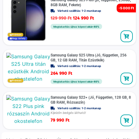
Samsung Galaxy S23 Plus (jó, független, 256GB,
8GB RAM, Fekete)
-
5 000 Ft
Várható szállítás: 1-2 munkanap
129 990
Ft
124 990
Ft
Megtakarítás újhoz képest
akár 40%
Prémium
Nagy tárhely
Samsung Galaxy S25 Ultra (Jó, független, 256
GB, 12 GB RAM, Titán Ezüstkék)
Várható szállítás: 1-2 munkanap
264 990
Ft
Prémium
Megtakarítás újhoz képest
akár 40%
Samsung Galaxy S22+ (Jó, Független, 128 GB, 8
GB RAM, Rózsaszín)
Várható szállítás: 1-2 munkanap
Kijelzőn beégés látható!
79 990
Ft