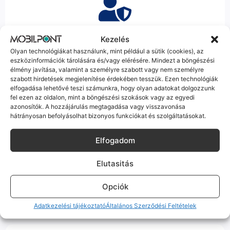
Korrekt Ügyintézés
Kezelés
Olyan technológiákat használunk, mint például a sütik (cookies), az
Hibázni emberi dolog, de a felelősségvállalás nálunk alap.
eszközinformációk tárolására és/vagy elérésére. Mindezt a böngészési
Ha ritkán előfordul egy hiba, nem kifogásokat keresünk,
élmény javítása, valamint a személyre szabott vagy nem személyre
hanem megoldást. Szakértő kollégáink azonnal kézbe
szabott hirdetések megjelenítése érdekében tesszük. Ezen technológiák
veszik az ügyedet.
elfogadása lehetővé teszi számunkra, hogy olyan adatokat dolgozzunk
fel ezen az oldalon, mint a böngészési szokások vagy az egyedi
azonosítók. A hozzájárulás megtagadása vagy visszavonása
hátrányosan befolyásolhat bizonyos funkciókat és szolgáltatásokat.
Elfogadom
Ingyenes Futár & Szerviz
Elutasitás
Ha messze laksz, mi megyünk a készülékért. Garanciális
probléma esetén küldjük a futárt, bevizsgáljuk a telefont, és
Opciók
javítva vagy cserélve küldjük vissza – neked ez 0 Ft
költséggel jár.
Adatkezelési tájékoztató
Általános Szerződési Feltételek