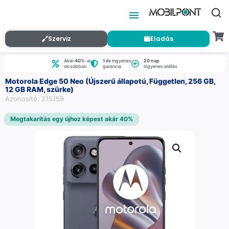
Szerviz
Eladás
Akár
40%
-al
1 év
ingyenes
20 nap
olcsóbban
garancia
ingyenes elállás
Motorola Edge 50 Neo (Újszerű állapotú, Független, 256 GB,
12 GB RAM, szürke)
Azonosító: 215159
Megtakarítás egy újhoz képest akár 40%