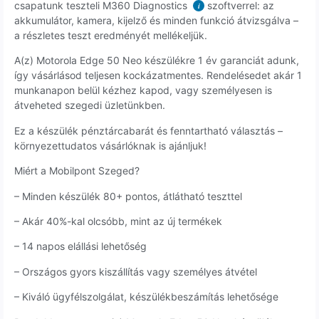
csapatunk teszteli M360 Diagnostics
szoftverrel: az
i
akkumulátor, kamera, kijelző és minden funkció átvizsgálva –
a részletes teszt eredményét mellékeljük.
A(z) Motorola Edge 50 Neo készülékre 1 év garanciát adunk,
így vásárlásod teljesen kockázatmentes. Rendelésedet akár 1
munkanapon belül kézhez kapod, vagy személyesen is
átveheted szegedi üzletünkben.
Ez a készülék pénztárcabarát és fenntartható választás –
környezettudatos vásárlóknak is ajánljuk!
Miért a Mobilpont Szeged?
– Minden készülék 80+ pontos, átlátható teszttel
– Akár 40%-kal olcsóbb, mint az új termékek
– 14 napos elállási lehetőség
– Országos gyors kiszállítás vagy személyes átvétel
– Kiváló ügyfélszolgálat, készülékbeszámítás lehetősége