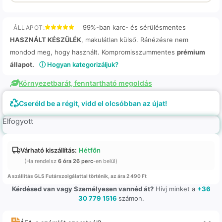
99%-ban karc- és sérülésmentes
ÁLLAPOT:
HASZNÁLT KÉSZÜLÉK
, makulátlan külső. Ránézésre nem
mondod meg, hogy használt. Kompromisszummentes
prémium
állapot.
ⓘ Hogyan kategorizáljuk?
Környezetbarát, fenntartható megoldás
Cseréld be a régit, vidd el olcsóbban az újat!
Elfogyott
Várható kiszállítás:
Hétfőn
(Ha rendelsz
6 óra 26 perc
-en belül)
A szállítás GLS Futárszolgálattal történik, az ára 2 490 Ft
Kérdésed van vagy Személyesen vannéd át?
Hívj minket a
+36
30 779 1516
számon.