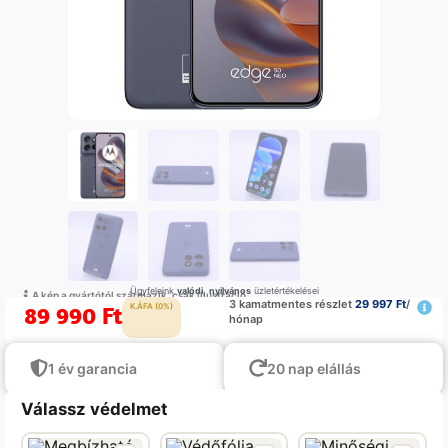
Ügyfeleink
valódi
,
nyilvános
üzletértékelései
A kép a gyártótól származik, csak illustráció
3 kamatmentes részlet
29 997 Ft
/
89 990
Ft
K.ÁFA (0%)
hónap
1 év garancia
20 nap elállás
Válassz védelmet