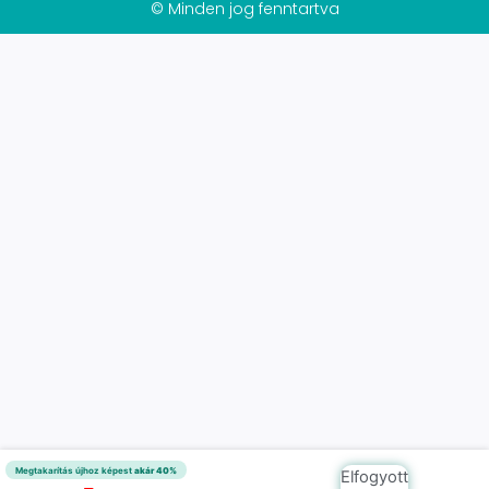
© Minden jog fenntartva
Megtakarítás újhoz képest
akár 40%
Elfogyott