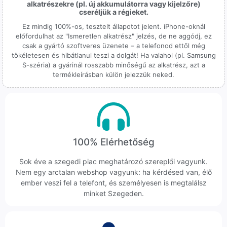
alkatrészekre (pl. új akkumulátorra vagy kijelzőre)
cseréljük a régieket.
Ez mindig 100%-os, tesztelt állapotot jelent. iPhone-oknál
előfordulhat az "Ismeretlen alkatrész" jelzés, de ne aggódj, ez
csak a gyártó szoftveres üzenete – a telefonod ettől még
tökéletesen és hibátlanul teszi a dolgát! Ha valahol (pl. Samsung
S-széria) a gyárinál rosszabb minőségű az alkatrész, azt a
termékleírásban külön jelezzük neked.
100% Elérhetőség
Sok éve a szegedi piac meghatározó szereplői vagyunk.
Nem egy arctalan webshop vagyunk: ha kérdésed van, élő
ember veszi fel a telefont, és személyesen is megtalálsz
minket Szegeden.