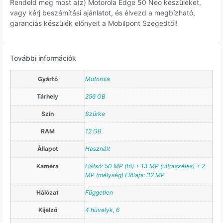
Rendeld meg most a(z) Motorola Edge 50 Neo készüléket,
vagy kérj beszámítási ajánlatot, és élvezd a megbízható,
garanciás készülék előnyeit a Mobilpont Szegedtől!
További információk
Gyártó
Motorola
Tárhely
256 GB
Szín
Szürke
RAM
12 GB
Állapot
Használt
Kamera
Hátsó: 50 MP (fő) + 13 MP (ultraszéles) + 2
MP (mélység) Előlapi: 32 MP
Hálózat
Független
Kijelző
4 hüvelyk
,
6