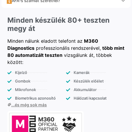
ÁFA-s számlát szeretnél?
Minden készülék 80+ teszten
megy át
Minden nálunk eladott telefont az
M360
Diagnostics
professzionális rendszerével,
több mint
80 automatizált teszten
vizsgálunk át, többek
között:
Kijelző
Kamerák
Gombok
Készülék előélet
Mikrofonok
Akkumulátor
Biometrikus azonosító
Hálózati kapcsolat
...és még sok más