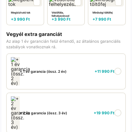
Megbízható tok
Védőfólia,
Minőségi töltőfej
felhelyezéssel
+
3 990
Ft
+
3 990
Ft
+
7 990
Ft
Vegyél extra garanciát
Az alap 1 év garancián felül értendő, az általános garanciális
szabályok vonatkoznak rá.
+
11 990
Ft
+ 1 év garancia (össz. 2 év)
+
19 990
Ft
+ 2 év garancia (össz. 3 év)