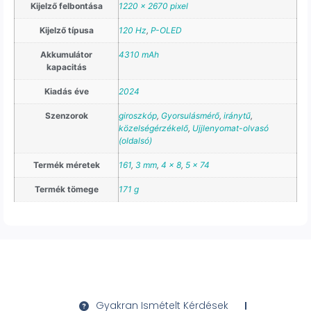
Kijelző felbontása
1220 x 2670 pixel
Kijelző típusa
120 Hz
,
P-OLED
Akkumulátor
4310 mAh
kapacitás
Kiadás éve
2024
Szenzorok
giroszkóp
,
Gyorsulásmérő
,
iránytű
,
közelségérzékelő
,
Ujjlenyomat-olvasó
(oldalsó)
Termék méretek
161
,
3 mm
,
4 x 8
,
5 x 74
Termék tömege
171 g
Gyakran Ismételt Kérdések