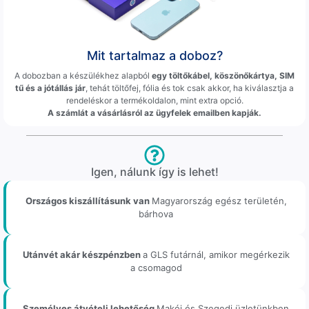
Mit tartalmaz a doboz?
A dobozban a készülékhez alapból
egy töltőkábel, köszönőkártya, SIM
tű és a jótállás jár
, tehát töltőfej, fólia és tok csak akkor, ha kiválasztja a
rendeléskor a termékoldalon, mint extra opció.
A számlát a vásárlásról az ügyfelek emailben kapják.
Igen, nálunk így is lehet!
Országos kiszállításunk van
Magyarország egész területén,
bárhova
Utánvét akár készpénzben
a GLS futárnál, amikor megérkezik
a csomagod
Személyes átvételi lehetőség
Makói és Szegedi üzletünkben