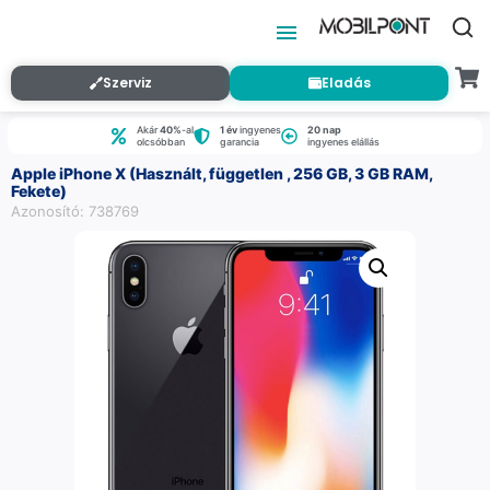
Szerviz
Eladás
Akár
40%
-al
1 év
ingyenes
20 nap
olcsóbban
garancia
ingyenes elállás
Apple iPhone X (Használt, független , 256 GB, 3 GB RAM,
Fekete)
Azonosító: 738769