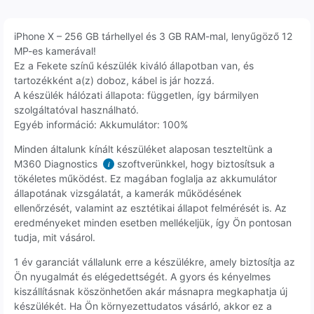
iPhone X – 256 GB tárhellyel és 3 GB RAM-mal, lenyűgöző 12
MP-es kamerával!
Ez a Fekete színű készülék kiváló állapotban van, és
tartozékként a(z) doboz, kábel is jár hozzá.
A készülék hálózati állapota: független, így bármilyen
szolgáltatóval használható.
Egyéb információ: Akkumulátor: 100%
Minden általunk kínált készüléket alaposan teszteltünk a
M360 Diagnostics
szoftverünkkel, hogy biztosítsuk a
i
tökéletes működést. Ez magában foglalja az akkumulátor
állapotának vizsgálatát, a kamerák működésének
ellenőrzését, valamint az esztétikai állapot felmérését is. Az
eredményeket minden esetben mellékeljük, így Ön pontosan
tudja, mit vásárol.
1 év garanciát vállalunk erre a készülékre, amely biztosítja az
Ön nyugalmát és elégedettségét. A gyors és kényelmes
kiszállításnak köszönhetően akár másnapra megkaphatja új
készülékét. Ha Ön környezettudatos vásárló, akkor ez a