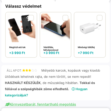
Válassz védelmet
Megbízható tok
Védőfólia,
Minőségi töltőfej
felhelyezéssel
+
3 990
Ft
+
3 990
Ft
+
7 990
Ft
Mélyebb karcok, kopások vagy kisebb
ÁLLAPOT:
ütődések lehetnek rajta, de nem törött, se nem repedt!
HASZNÁLT KÉSZÜLÉK
, de műszakilag hibátlan.
Tokkal és
fóliával a szépséghibák zöme elfedhető.
ⓘ Hogyan
kategorizáljuk?
Környezetbarát, fenntartható megoldás