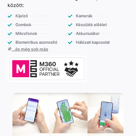
között:
Kijelző
Kamerák
Gombok
Készülék előélet
Mikrofonok
Akkumulátor
Biometrikus azonosító
Hálózati kapcsolat
...és még sok más