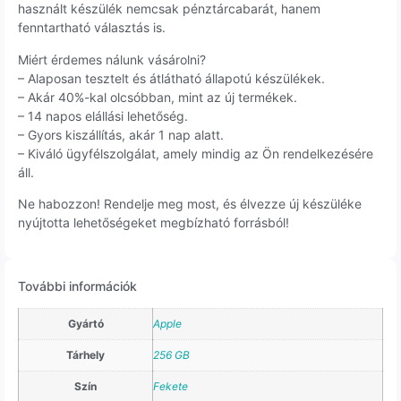
használt készülék nemcsak pénztárcabarát, hanem
fenntartható választás is.
Miért érdemes nálunk vásárolni?
– Alaposan tesztelt és átlátható állapotú készülékek.
– Akár 40%-kal olcsóbban, mint az új termékek.
– 14 napos elállási lehetőség.
– Gyors kiszállítás, akár 1 nap alatt.
– Kiváló ügyfélszolgálat, amely mindig az Ön rendelkezésére
áll.
Ne habozzon! Rendelje meg most, és élvezze új készüléke
nyújtotta lehetőségeket megbízható forrásból!
További információk
Gyártó
Apple
Tárhely
256 GB
Szín
Fekete