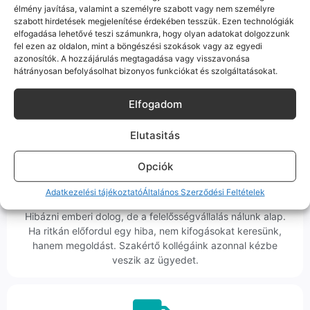
élmény javítása, valamint a személyre szabott vagy nem személyre
szabott hirdetések megjelenítése érdekében tesszük. Ezen technológiák
100% Elérhetőség
elfogadása lehetővé teszi számunkra, hogy olyan adatokat dolgozzunk
fel ezen az oldalon, mint a böngészési szokások vagy az egyedi
Sok éve a szegedi piac meghatározó szereplői vagyunk.
azonosítók. A hozzájárulás megtagadása vagy visszavonása
Nem egy arctalan webshop vagyunk: ha kérdésed van, élő
hátrányosan befolyásolhat bizonyos funkciókat és szolgáltatásokat.
ember veszi fel a telefont, és személyesen is megtalálsz
minket Szegeden.
Elfogadom
Elutasitás
Opciók
Korrekt Ügyintézés
Adatkezelési tájékoztató
Általános Szerződési Feltételek
Hibázni emberi dolog, de a felelősségvállalás nálunk alap.
Ha ritkán előfordul egy hiba, nem kifogásokat keresünk,
hanem megoldást. Szakértő kollégáink azonnal kézbe
veszik az ügyedet.