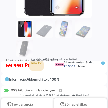
Ügyfeleink
valódi
,
nyilvános
üzletértékelései
A kép a gyártótól származik, csak illustráció
3 kamatmentes részlet
69 990
Ft
K.ÁFA (0%)
23 330 Ft
/ hónap
Információ:
Akkumulátor: 100%
95% fölötti
akkumulátor,
ingyen!
Ezzel
spórolunk neked
akár
16 000 Ft
extra
költséget másokhoz képest
!
1 év garancia
20 nap elállás