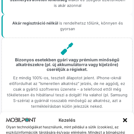
is akár azonnal
Akár regisztráció nélkül
is rendelhetsz tőlünk, könnyen és
gyorsan
Bizonyos esetekben gyári vagy prémium minőségű
alkatrészekre (pl. új akkumulátorra vagy kijelzőre)
cseréljük a régieket.
Ez mindig 100%-os, tesztelt állapotot jelent. iPhone-oknál
előfordulhat az "Ismeretlen alkatrész" jelzés, de ne aggódj, ez
csak a gyártó szoftveres üzenete – a telefonod ettől még
tökéletesen és hibátlanul teszi a dolgát! Ha valahol (pl. Samsung
S-széria) a gyárinál rosszabb minőségű az alkatrész, azt a
termékleírásban külön jelezzük neked.
Kezelés
Olyan technológiákat használunk, mint például a sütik (cookies), az
eszközinformációk tárolására és/vagy elérésére. Mindezt a böngészési