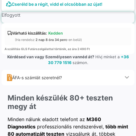
Cseréld be a régit, vidd el olcsóbban az újat!
Elfogyott
Várható kiszállítás:
Kedden
(Ha rendelsz
2 nap 8 óra 34 perc
-en belül)
A szállítás GLS Futárszolgálattal történik, az ára 2 490 Ft
Kérdésed van vagy Személyesen vannéd át?
Hívj minket a
+36
30 779 1516
számon.
ÁFA-s számlát szeretnél?
Minden készülék 80+ teszten
megy át
Minden nálunk eladott telefont az
M360
Diagnostics
professzionális rendszerével,
több mint
80 automatizált teszten
vizsgálunk át, többek