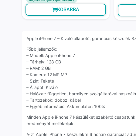
Megtakarítás újhoz képest
akár 40%
KOSÁRBA
Apple iPhone 7 – Kiváló állapotú, garanciás készülék Sz
Főbb jellemzők:
– Modell: Apple iPhone 7
– Tárhely: 128 GB
– RAM: 2 GB
– Kamera: 12 MP MP
– Szín: Fekete
– Állapot: Kiváló
– Hálózat: független, bármilyen szolgáltatóval használ
– Tartozékok: doboz, kábel
– Egyéb információ: Akkumulátor: 100%
Minden Apple iPhone 7 készüléket szakértő csapatunk
eredményét mellékeljük.
A(z) Apple iPhone 7 készülékre 6 hónap garanciát adu