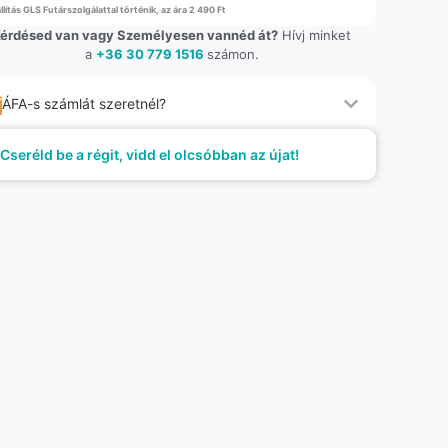
llítás GLS Futárszolgálattal történik, az ára 2 490 Ft
érdésed van vagy Személyesen vannéd át?
Hívj minket
a
+36 30 779 1516
számon.
ÁFA-s számlát szeretnél?
Cseréld be a régit, vidd el olcsóbban az újat!