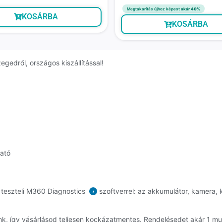
Megtakarítás újhoz képest
akár 40%
KOSÁRBA
KOSÁRBA
egedről, országos kiszállítással!
ható
 teszteli M360 Diagnostics
szoftverrel: az akkumulátor, kamera, k
i
nk, így vásárlásod teljesen kockázatmentes. Rendelésedet akár 1 