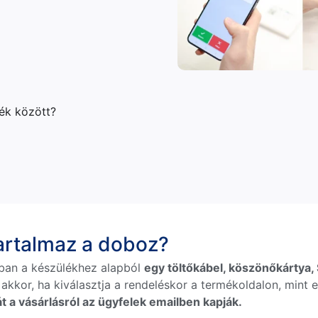
lék között?
tartalmaz a doboz?
ban a készülékhez alapból
egy töltőkábel, köszönőkártya, S
 akkor, ha kiválasztja a rendeléskor a termékoldalon, mint e
t a vásárlásról az ügyfelek emailben kapják.