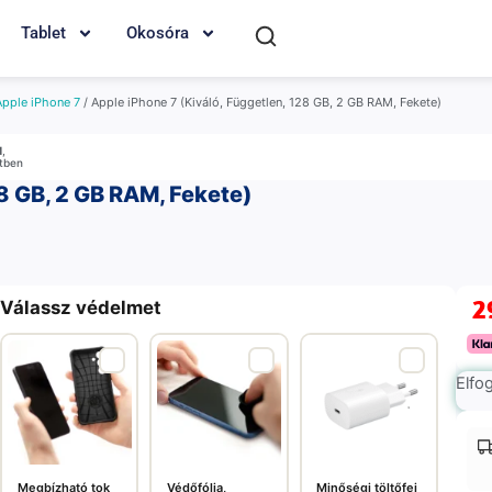
Tablet
Okosóra
Apple iPhone 7
/ Apple iPhone 7 (Kiváló, Független, 128 GB, 2 GB RAM, Fekete)
M
,
etben
8 GB, 2 GB RAM, Fekete)
2
Válassz védelmet
Elfo
Megbízható tok
Védőfólia,
Minőségi töltőfej