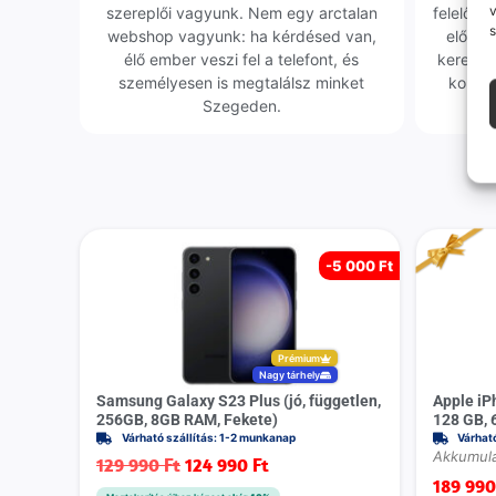
v
szereplői vagyunk. Nem egy arctalan
felelőssé
s
webshop vagyunk: ha kérdésed van,
előfor
élő ember veszi fel a telefont, és
keresün
személyesen is megtalálsz minket
kollég
Szegeden.
-
5 000 Ft
Prémium
Nagy tárhely
Samsung Galaxy S23 Plus (jó, független,
Apple iP
256GB, 8GB RAM, Fekete)
128 GB, 
Várható szállítás: 1-2 munkanap
Várhat
Akkumulá
129 990
Ft
124 990
Ft
189 99