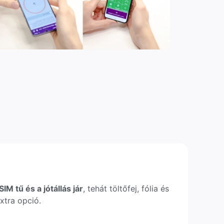
IM tű és a jótállás jár
, tehát töltőfej, fólia és
xtra opció.