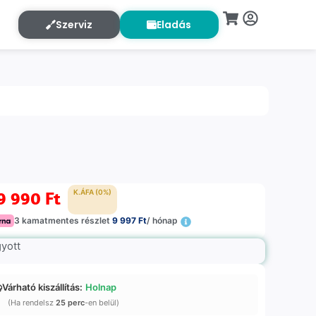
Szerviz
Eladás
9 990
Ft
K.ÁFA (0%)
3 kamatmentes részlet
9 997 Ft
/ hónap
gyott
Várható kiszállítás:
Holnap
(Ha rendelsz
25 perc
-en belül)