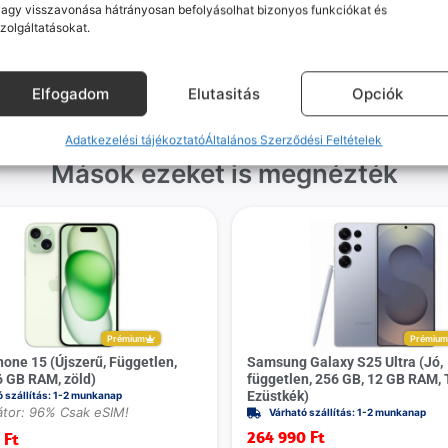
agy visszavonása hátrányosan befolyásolhat bizonyos funkciókat és
gvállalás nálunk alap. Ha ritkán
készülékért. Garanciális pr
zolgáltatásokat.
dul egy hiba, nem kifogásokat
esetén küldjük a futárt, beviz
k, hanem megoldást. Szakértő
telefont, és javítva vagy cs
áink azonnal kézbe veszik az
küldjük vissza – neked ez 
Elfogadom
Elutasitás
Opciók
ügyedet.
költséggel jár.
Adatkezelési tájékoztató
Általános Szerződési Feltételek
Mások ezeket is megnézték
Prémium
Prémiu
hone 15 (Újszerű, Független,
Samsung Galaxy S25 Ultra (Jó,
6 GB RAM, zöld)
független, 256 GB, 12 GB RAM, 
Ezüstkék)
ó szállítás: 1-2 munkanap
tor: 96% Csak eSIM!
Várható szállítás: 1-2 munkanap
264 990
Ft
0
Ft