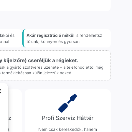
akói és
Akár regisztráció nélkül
is rendelhetsz
onnal
tőlünk, könnyen és gyorsan
ijelzőre) cseréljük a régieket.
 csak a gyártó szoftveres üzenete – a telefonod ettől még
 a termékleírásban külön jelezzük neked.
erviz
Profi Szerviz Háttér
ünk a
Nem csak kereskedők, hanem