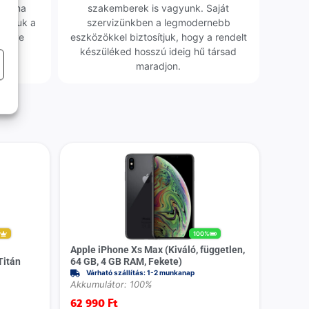
obléma
szakemberek is vagyunk. Saját
sgáljuk a
szervizünkben a legmodernebb
erélve
eszközökkel biztosítjuk, hogy a rendelt
0 Ft
készüléked hosszú ideig hű társad
maradjon.
m
100%
Apple iPhone Xs Max (Kiváló, független,
Titán
64 GB, 4 GB RAM, Fekete)
Várható szállítás: 1-2 munkanap
Akkumulátor: 100%
62 990
Ft