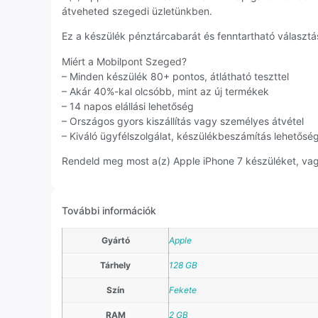
átveheted szegedi üzletünkben.
Ez a készülék pénztárcabarát és fenntartható választás
Miért a Mobilpont Szeged?
– Minden készülék 80+ pontos, átlátható teszttel
– Akár 40%-kal olcsóbb, mint az új termékek
– 14 napos elállási lehetőség
– Országos gyors kiszállítás vagy személyes átvétel
– Kiváló ügyfélszolgálat, készülékbeszámítás lehetősé
Rendeld meg most a(z) Apple iPhone 7 készüléket, vagy
További információk
Gyártó
Apple
Tárhely
128 GB
Szín
Fekete
RAM
2 GB