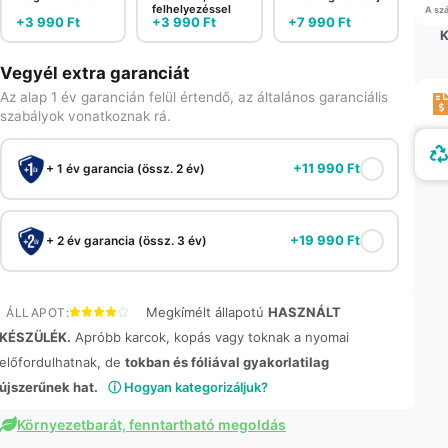
felhelyezéssel
A szá
+
3 990
Ft
+
3 990
Ft
+
7 990
Ft
K
Vegyél extra garanciát
Az alap 1 év garancián felül értendő, az általános garanciális
szabályok vonatkoznak rá.
+
11 990
Ft
+ 1 év garancia (össz. 2 év)
+
19 990
Ft
+ 2 év garancia (össz. 3 év)
Megkímélt állapotú
HASZNÁLT
ÁLLAPOT:
KÉSZÜLÉK.
Apróbb karcok, kopás vagy toknak a nyomai
előfordulhatnak, de
tokban és fóliával gyakorlatilag
újszerűnek hat.
ⓘ Hogyan kategorizáljuk?
Környezetbarát, fenntartható megoldás