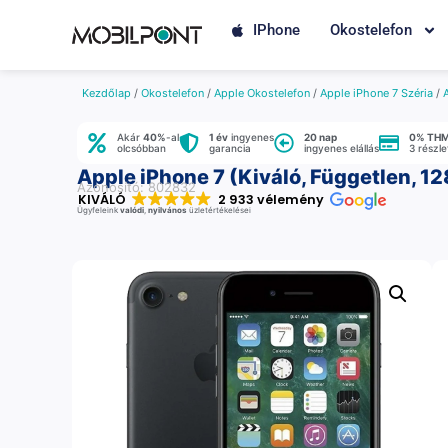
IPhone
Okostelefon
Kezdőlap
/
Okostelefon
/
Apple Okostelefon
/
Apple iPhone 7 Széria
/
Akár
40%
-al
1 év
ingyenes
20 nap
0% TH
olcsóbban
garancia
ingyenes elállás
3 részl
Apple iPhone 7 (Kiváló, Független, 12
Azonosító: 802832
KIVÁLÓ
2 933 vélemény
Ügyfeleink
valódi
,
nyilvános
üzletértékelései