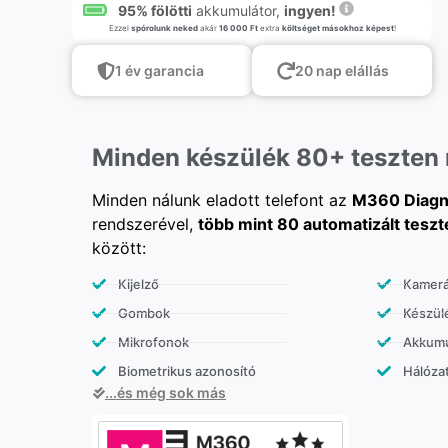
95% fölötti
akkumulátor,
ingyen!
Ezzel
spórolunk neked
akár
16 000 Ft
extra
költséget másokhoz képest
!
1 év garancia
20 nap elállás
Minden készülék 80+ teszten
Minden nálunk eladott telefont az
M360 Diagn
rendszerével,
több mint 80 automatizált teszt
között:
Kijelző
Kamer
Gombok
Készülé
Mikrofonok
Akkumu
Biometrikus azonosító
Hálózat
...és még sok más