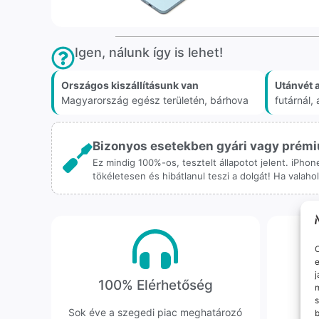
Igen, nálunk így is lehet!
Országos kiszállításunk van
Utánvét 
Magyarország egész területén, bárhova
futárnál
Bizonyos esetekben gyári vagy prémiu
Ez mindig 100%-os, tesztelt állapotot jelent. iPho
tökéletesen és hibátlanul teszi a dolgát! Ha valah
O
e
j
100% Elérhetőség
K
m
s
Sok éve a szegedi piac meghatározó
Hi