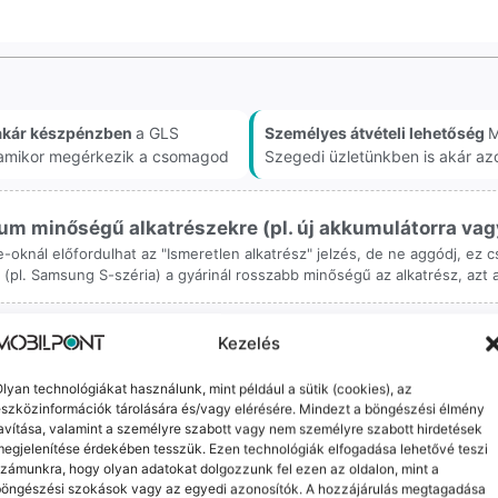
akár készpénzben
a GLS
Személyes átvételi lehetőség
M
, amikor megérkezik a csomagod
Szegedi üzletünkben is akár az
m minőségű alkatrészekre (pl. új akkumulátorra vagy k
ne-oknál előfordulhat az "Ismeretlen alkatrész" jelzés, de ne aggódj, ez
ol (pl. Samsung S-széria) a gyárinál rosszabb minőségű az alkatrész, azt
Kezelés
lyan technológiákat használunk, mint például a sütik (cookies), az
szközinformációk tárolására és/vagy elérésére. Mindezt a böngészési élmény
avítása, valamint a személyre szabott vagy nem személyre szabott hirdetések
orrekt Ügyintézés
Ingyenes Futár & Sz
egjelenítése érdekében tesszük. Ezen technológiák elfogadása lehetővé teszi
zámunkra, hogy olyan adatokat dolgozzunk fel ezen az oldalon, mint a
bázni emberi dolog, de a
Ha messze laksz, mi megy
böngészési szokások vagy az egyedi azonosítók. A hozzájárulás megtagadása