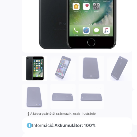
A kép a gyártótól származik, csak illustráció
Információ:
Akkumulátor: 100%