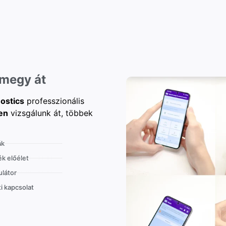
 megy át
ostics
professzionális
en
vizsgálunk át, többek
ák
k előélet
látor
i kapcsolat