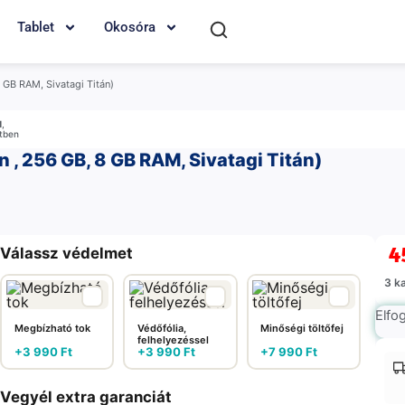
Tablet
Okosóra
 GB RAM, Sivatagi Titán)
M
,
etben
n , 256 GB, 8 GB RAM, Sivatagi Titán)
4
Válassz védelmet
3 k
Elfo
Megbízható tok
Védőfólia,
Minőségi töltőfej
felhelyezéssel
+
3 990
Ft
+
3 990
Ft
+
7 990
Ft
Vegyél extra garanciát