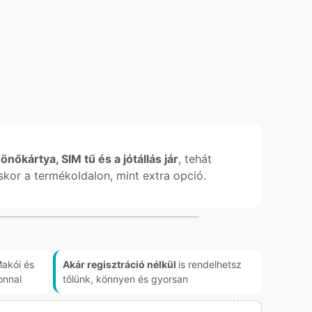
önőkártya, SIM tű és a jótállás jár
, tehát
léskor a termékoldalon, mint extra opció.
akói és
Akár regisztráció nélkül
is rendelhetsz
onnal
tőlünk, könnyen és gyorsan