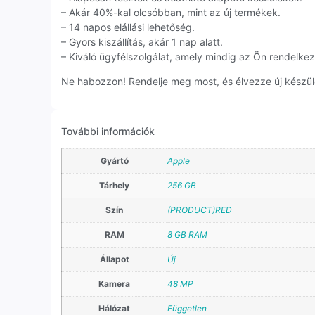
– Akár 40%-kal olcsóbban, mint az új termékek.
– 14 napos elállási lehetőség.
– Gyors kiszállítás, akár 1 nap alatt.
– Kiváló ügyfélszolgálat, amely mindig az Ön rendelkezé
Ne habozzon! Rendelje meg most, és élvezze új készül
További információk
Gyártó
Apple
Tárhely
256 GB
Szín
(PRODUCT)RED
RAM
8 GB RAM
Állapot
Új
Kamera
48 MP
Hálózat
Független