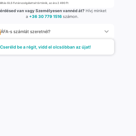
llítás GLS Futárszolgálattal történik, az ára 2 490 Ft
érdésed van vagy Személyesen vannéd át?
Hívj minket
a
+36 30 779 1516
számon.
ÁFA-s számlát szeretnél?
Cseréld be a régit, vidd el olcsóbban az újat!