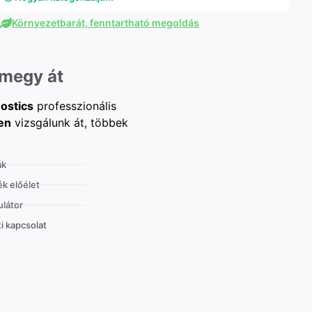
Környezetbarát, fenntartható megoldás
 megy át
ostics
professzionális
en
vizsgálunk át, többek
ák
k előélet
látor
i kapcsolat