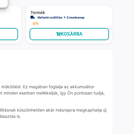
Termék
Várható szállítás: 1-2 munkanap
27%
KOSÁRBA
es működést. Ez magában foglalja az akkumulátor
et minden esetben mellékeljük, így Ön pontosan tudja,
zállításnak köszönhetően akár másnapra megkaphatja új
lasztás is.