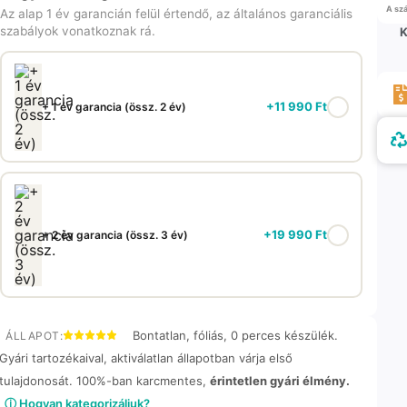
A szá
Az alap 1 év garancián felül értendő, az általános garanciális
szabályok vonatkoznak rá.
K
+
11 990
Ft
+ 1 év garancia (össz. 2 év)
+
19 990
Ft
+ 2 év garancia (össz. 3 év)
Bontatlan, fóliás, 0 perces készülék.
ÁLLAPOT:
Gyári tartozékaival, aktiválatlan állapotban várja első
tulajdonosát. 100%-ban karcmentes,
érintetlen gyári élmény.
ⓘ Hogyan kategorizáljuk?