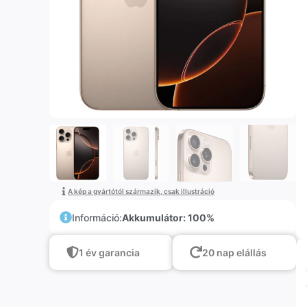
A kép a gyártótól származik, csak illustráció
Információ:
Akkumulátor: 100%
1 év garancia
20 nap elállás