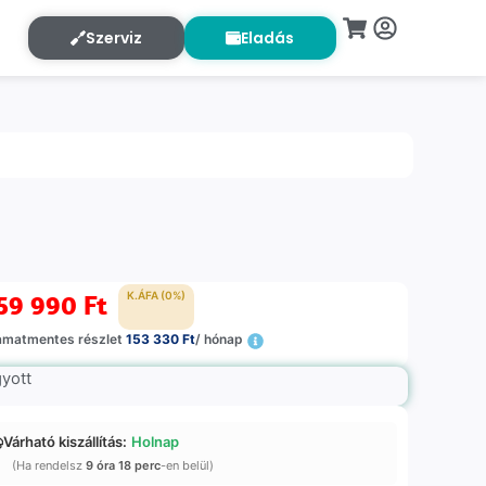
Szerviz
Eladás
59 990
Ft
K.ÁFA (0%)
amatmentes részlet
153 330 Ft
/ hónap
gyott
Várható kiszállítás:
Holnap
(Ha rendelsz
9 óra 18 perc
-en belül)