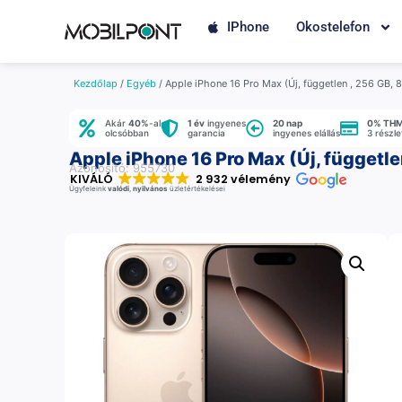
IPhone
Okostelefon
Kezdőlap
/
Egyéb
/ Apple iPhone 16 Pro Max (Új, független , 256 GB, 8
Akár
40%
-al
1 év
ingyenes
20 nap
0% TH
olcsóbban
garancia
ingyenes elállás
3 részl
Apple iPhone 16 Pro Max (Új, függetle
Azonosító: 955730
KIVÁLÓ
2 932 vélemény
Ügyfeleink
valódi
,
nyilvános
üzletértékelései