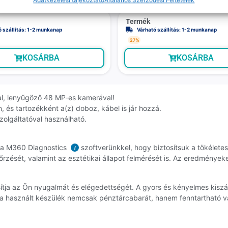
Adatkezelési tájékoztató
Általános Szerződési Feltételek
Termék
ó szállítás: 1-2 munkanap
Várható szállítás: 1-2 munkanap
27%
KOSÁRBA
KOSÁRBA
al, lenyűgöző 48 MP-es kamerával!
n, és tartozékként a(z) doboz, kábel is jár hozzá.
szolgáltatóval használható.
k a M360 Diagnostics
szoftverünkkel, hogy biztosítsuk a tökélet
i
rzését, valamint az esztétikai állapot felmérését is. Az eredmények
tosítja az Ön nyugalmát és elégedettségét. A gyors és kényelmes kis
 a használt készülék nemcsak pénztárcabarát, hanem fenntartható vá