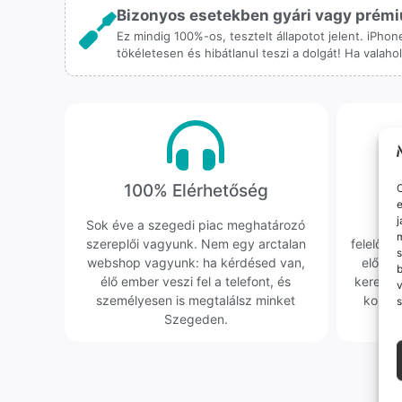
Bizonyos esetekben gyári vagy prémiu
Ez mindig 100%-os, tesztelt állapotot jelent. iPho
tökéletesen és hibátlanul teszi a dolgát! Ha valah
100% Elérhetőség
K
O
e
j
Sok éve a szegedi piac meghatározó
Hi
m
szereplői vagyunk. Nem egy arctalan
felelőssé
s
webshop vagyunk: ha kérdésed van,
előfor
élő ember veszi fel a telefont, és
keresün
v
személyesen is megtalálsz minket
kollég
s
Szegeden.