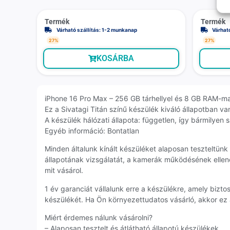
Termék
Termék
Várható szállítás: 1-2 munkanap
Várhat
27%
27%
KOSÁRBA
iPhone 16 Pro Max – 256 GB tárhellyel és 8 GB RAM-m
Ez a Sivatagi Titán színű készülék kiváló állapotban va
A készülék hálózati állapota: független, így bármilyen 
Egyéb információ: Bontatlan
Minden általunk kínált készüléket alaposan teszteltün
állapotának vizsgálatát, a kamerák működésének ellenő
mit vásárol.
1 év garanciát vállalunk erre a készülékre, amely biz
készülékét. Ha Ön környezettudatos vásárló, akkor ez
Miért érdemes nálunk vásárolni?
– Alaposan tesztelt és átlátható állapotú készülékek.