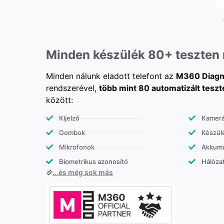
Minden készülék 80+ teszten
Minden nálunk eladott telefont az
M360 Diagn
rendszerével,
több mint 80 automatizált teszt
között:
Kijelző
Kamer
Gombok
Készülé
Mikrofonok
Akkumu
Biometrikus azonosító
Hálózat
...és még sok más