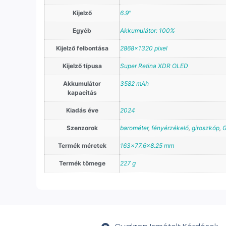
Kijelző
6.9"
Egyéb
Akkumulátor: 100%
Kijelző felbontása
2868×1320 pixel
Kijelző típusa
Super Retina XDR OLED
Akkumulátor
3582 mAh
kapacitás
Kiadás éve
2024
Szenzorok
barométer
,
fényérzékelő
,
giroszkóp
,
G
Termék méretek
163×77.6×8.25 mm
Termék tömege
227 g