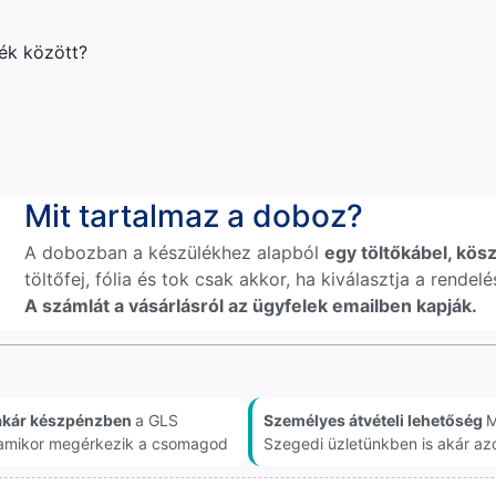
lék között?
Mit tartalmaz a doboz?
A dobozban a készülékhez alapból
egy töltőkábel, kösz
töltőfej, fólia és tok csak akkor, ha kiválasztja a rende
A számlát a vásárlásról az ügyfelek emailben kapják.
akár készpénzben
a GLS
Személyes átvételi lehetőség
M
, amikor megérkezik a csomagod
Szegedi üzletünkben is akár az