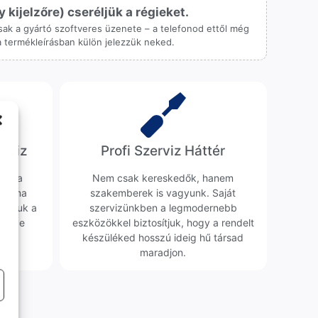
ijelzőre) cseréljük a régieket.
 csak a gyártó szoftveres üzenete – a telefonod ettől még
 a termékleírásban külön jelezzük neked.
erviz
Profi Szerviz Háttér
ünk a
Nem csak kereskedők, hanem
obléma
szakemberek is vagyunk. Saját
sgáljuk a
szervizünkben a legmodernebb
erélve
eszközökkel biztosítjuk, hogy a rendelt
0 Ft
készüléked hosszú ideig hű társad
maradjon.