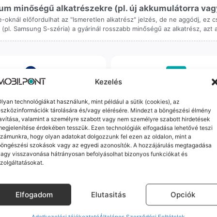
m minőségű alkatrészekre (pl. új akkumulátorra vagy k
ne-oknál előfordulhat az "Ismeretlen alkatrész" jelzés, de ne aggódj, ez
ol (pl. Samsung S-széria) a gyárinál rosszabb minőségű az alkatrész, azt
Kezelés
orrekt Ügyintézés
Ingyenes Futár & Sz
lyan technológiákat használunk, mint például a sütik (cookies), az
szközinformációk tárolására és/vagy elérésére. Mindezt a böngészési élmény
avítása, valamint a személyre szabott vagy nem személyre szabott hirdetések
bázni emberi dolog, de a
Ha messze laksz, mi megy
egjelenítése érdekében tesszük. Ezen technológiák elfogadása lehetővé teszi
gvállalás nálunk alap. Ha ritkán
készülékért. Garanciális pr
zámunkra, hogy olyan adatokat dolgozzunk fel ezen az oldalon, mint a
dul egy hiba, nem kifogásokat
esetén küldjük a futárt, beviz
böngészési szokások vagy az egyedi azonosítók. A hozzájárulás megtagadása
k, hanem megoldást. Szakértő
telefont, és javítva vagy cs
agy visszavonása hátrányosan befolyásolhat bizonyos funkciókat és
áink azonnal kézbe veszik az
küldjük vissza – neked ez 
zolgáltatásokat.
ügyedet.
költséggel jár.
Elfogadom
Elutasitás
Opciók
Mások ezeket is megnézték