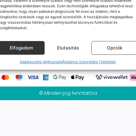
avítása, valamint a személyre szabott vagy nem személyre szabott hirdetések
Jelenleg nincs ilyen termékünk :(
egjelenítése érdekében tesszük. Ezen technológiák elfogadása lehetővé teszi
zámunkra, hogy olyan adatokat dolgozzunk fel ezen az oldalon, mint a
böngészési szokások vagy az egyedi azonosítók. A hozzájárulás megtagadása
agy visszavonása hátrányosan befolyásolhat bizonyos funkciókat és
zolgáltatásokat.
k
Elérhetőségeink
Probléma jelentés / Elállás
alános Szerződési Feltételek
Adatkezelési tájékoztat
Elfogadom
Elutasitás
Opciók
Mobilpont Vélemények
Kapcsolat
Adatkezelési tájékoztató
Általános Szerződési Feltételek
© Minden jog fenntartva