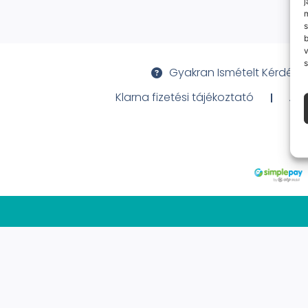
j
m
s
v
s
Gyakran Ismételt Kérdése
Klarna fizetési tájékoztató
Ált