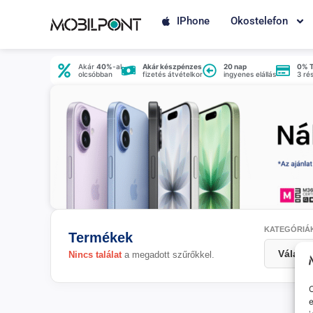
IPhone
Okostelefon
Akár
40%
-al
Akár készpénzes
20 nap
0% 
olcsóbban
fizetés átvételkor
ingyenes elállás
3 ré
KATEGÓRIÁ
Termékek
Nincs találat
a megadott szűrőkkel.
O
e