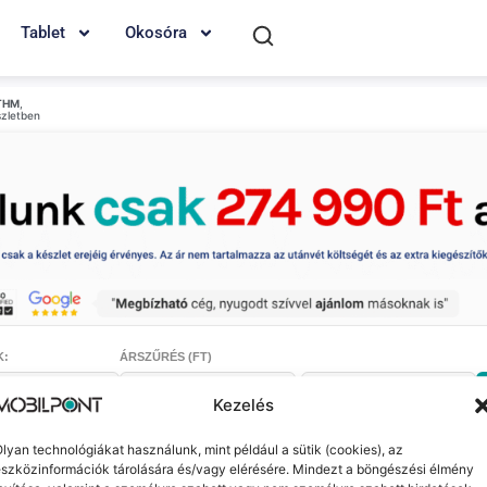
Tablet
Okosóra
THM
,
szletben
K:
ÁRSZŰRÉS (FT)
-
Kezelés
lyan technológiákat használunk, mint például a sütik (cookies), az
szközinformációk tárolására és/vagy elérésére. Mindezt a böngészési élmény