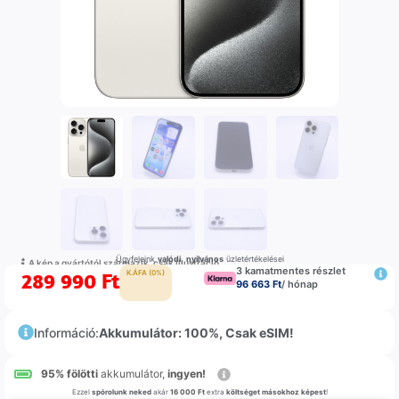
Ügyfeleink
valódi
,
nyilvános
üzletértékelései
A kép a gyártótól származik, csak illustráció
3 kamatmentes részlet
289 990
Ft
K.ÁFA (0%)
96 663 Ft
/ hónap
Információ:
Akkumulátor: 100%, Csak eSIM!
95% fölötti
akkumulátor,
ingyen!
Ezzel
spórolunk neked
akár
16 000 Ft
extra
költséget másokhoz képest
!