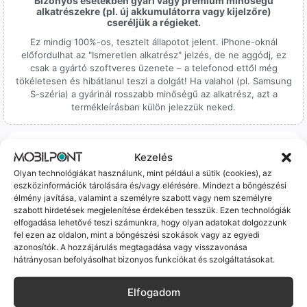
Bizonyos esetekben gyári vagy prémium minőségű
alkatrészekre (pl. új akkumulátorra vagy kijelzőre)
cseréljük a régieket.
Ez mindig 100%-os, tesztelt állapotot jelent. iPhone-oknál
előfordulhat az "Ismeretlen alkatrész" jelzés, de ne aggódj, ez
csak a gyártó szoftveres üzenete – a telefonod ettől még
tökéletesen és hibátlanul teszi a dolgát! Ha valahol (pl. Samsung
S-széria) a gyárinál rosszabb minőségű az alkatrész, azt a
termékleírásban külön jelezzük neked.
Kezelés
Olyan technológiákat használunk, mint például a sütik (cookies), az
eszközinformációk tárolására és/vagy elérésére. Mindezt a böngészési
100% Elérhetőség
élmény javítása, valamint a személyre szabott vagy nem személyre
szabott hirdetések megjelenítése érdekében tesszük. Ezen technológiák
elfogadása lehetővé teszi számunkra, hogy olyan adatokat dolgozzunk
Sok éve a szegedi piac meghatározó szereplői vagyunk.
fel ezen az oldalon, mint a böngészési szokások vagy az egyedi
Nem egy arctalan webshop vagyunk: ha kérdésed van, élő
azonosítók. A hozzájárulás megtagadása vagy visszavonása
ember veszi fel a telefont, és személyesen is megtalálsz
hátrányosan befolyásolhat bizonyos funkciókat és szolgáltatásokat.
minket Szegeden.
Elfogadom