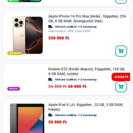
100%
Apple iPhone 16 Pro Max (kiváló , független, 256
GB, 8 GB RAM, Sivatagszínű titán)
Várható szállítás: 1-2 munkanap
Akkumulátor: 96% Csak eSIM!
339 990
Ft
Prémium
Realme GT2 (Kiváló állapotú, Független, 128 GB,
8 GB RAM, szürke)
-
5 000 Ft
Várható szállítás: 1-2 munkanap
54 990
Ft
49 990
Ft
Gamer
Apple iPad 8 (Jó, független , 32 GB, 3 GB RAM,
Fekete)
Várható szállítás: 1-2 munkanap
59 990
Ft