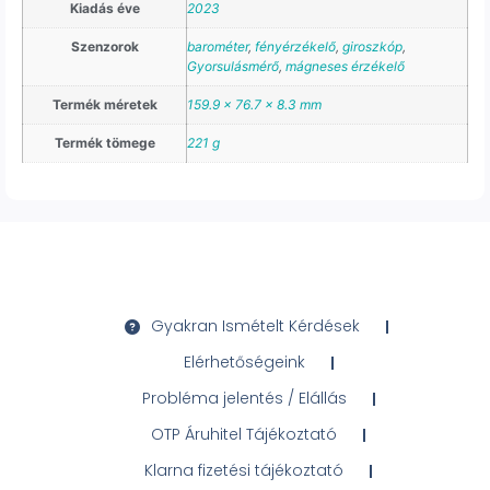
Kiadás éve
2023
Szenzorok
barométer
,
fényérzékelő
,
giroszkóp
,
Gyorsulásmérő
,
mágneses érzékelő
Termék méretek
159.9 x 76.7 x 8.3 mm
Termék tömege
221 g
Gyakran Ismételt Kérdések
Elérhetőségeink
Probléma jelentés / Elállás
OTP Áruhitel Tájékoztató
Klarna fizetési tájékoztató