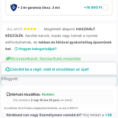
+
19 990
Ft
+ 2 év garancia (össz. 3 év)
Megkímélt állapotú
HASZNÁLT
ÁLLAPOT:
KÉSZÜLÉK.
Apróbb karcok, kopás vagy toknak a nyomai
előfordulhatnak, de
tokban és fóliával gyakorlatilag újszerűnek
hat.
ⓘ Hogyan kategorizáljuk?
Környezetbarát, fenntartható megoldás
Cseréld be a régit, vidd el olcsóbban az újat!
Elfogyott
Várható kiszállítás:
Kedden
(Ha rendelsz
2 nap 16 óra 20 perc
-en belül)
A szállítás GLS Futárszolgálattal történik, az ára 2 490 Ft
Kérdésed van vagy Személyesen vannéd át?
Hívj minket a
+36