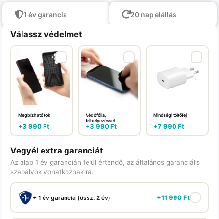
1 év garancia
20 nap elállás
Válassz védelmet
Megbízható tok
Védőfólia,
Minőségi töltőfej
felhelyezéssel
+
3 990
Ft
+
3 990
Ft
+
7 990
Ft
Vegyél extra garanciát
Az alap 1 év garancián felül értendő, az általános garanciális
szabályok vonatkoznak rá.
+
11 990
Ft
+ 1 év garancia (össz. 2 év)