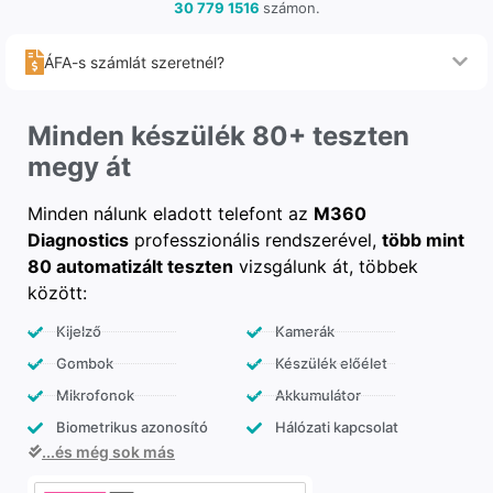
30 779 1516
számon.
ÁFA-s számlát szeretnél?
Minden készülék 80+ teszten
megy át
Minden nálunk eladott telefont az
M360
Diagnostics
professzionális rendszerével,
több mint
80 automatizált teszten
vizsgálunk át, többek
között:
Kijelző
Kamerák
Gombok
Készülék előélet
Mikrofonok
Akkumulátor
Biometrikus azonosító
Hálózati kapcsolat
...és még sok más