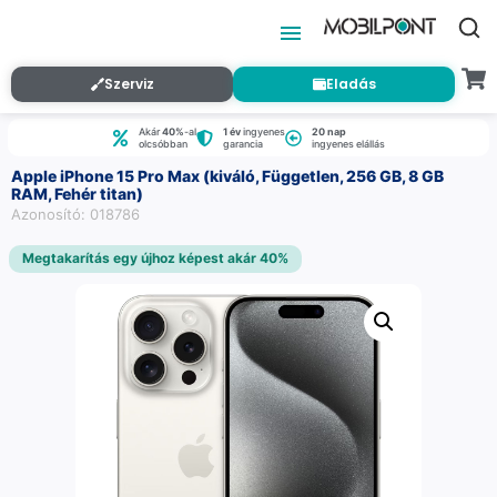
Szerviz
Eladás
Akár
40%
-al
1 év
ingyenes
20 nap
olcsóbban
garancia
ingyenes elállás
Apple iPhone 15 Pro Max (kiváló, Független, 256 GB, 8 GB
RAM, Fehér titan)
Azonosító: 018786
Megtakarítás egy újhoz képest akár 40%