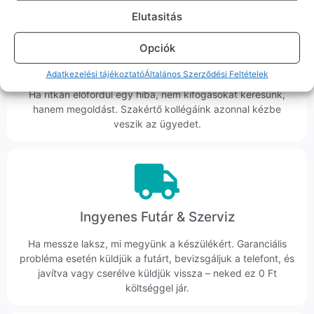
Elutasitás
Opciók
Korrekt Ügyintézés
Adatkezelési tájékoztató
Általános Szerződési Feltételek
Hibázni emberi dolog, de a felelősségvállalás nálunk alap.
Ha ritkán előfordul egy hiba, nem kifogásokat keresünk,
hanem megoldást. Szakértő kollégáink azonnal kézbe
veszik az ügyedet.
Ingyenes Futár & Szerviz
Ha messze laksz, mi megyünk a készülékért. Garanciális
probléma esetén küldjük a futárt, bevizsgáljuk a telefont, és
javítva vagy cserélve küldjük vissza – neked ez 0 Ft
költséggel jár.