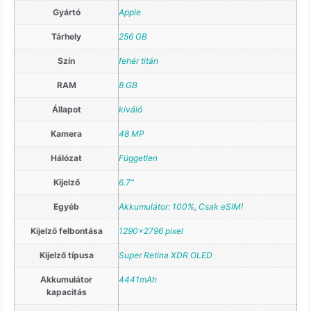
Gyártó
Apple
Tárhely
256 GB
Szín
fehér titán
RAM
8 GB
Állapot
kiváló
Kamera
48 MP
Hálózat
Független
Kijelző
6.7"
Egyéb
Akkumulátor: 100%
,
Csak eSIM!
Kijelző felbontása
1290×2796 pixel
Kijelző típusa
Super Retina XDR OLED
Akkumulátor
4441mAh
kapacitás