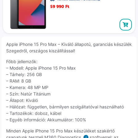
59 990
Ft
Apple iPhone 15 Pro Max – Kiváló állapotú, garanciás készülék
Szegedről, országos kiszállítással!
Főbb jellemzők:
– Modell: Apple iPhone 15 Pro Max
– Tárhely: 256 GB
– RAM: 8 GB
– Kamera: 48 MP MP
– Szín: Natúr Titánium
– Állapot: Kiváló
– Hálózat: független, bármilyen szolgáltatóval használható
– Tartozékok: doboz, kábel
– Egyéb információ: Akkumulátor: 100%
Minden Apple iPhone 15 Pro Max készüléket szakértő
csapatunk teszteli M360 Diagnostics
szoftverrel: az
i