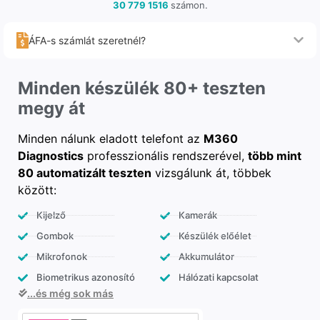
30 779 1516
számon.
ÁFA-s számlát szeretnél?
Minden készülék 80+ teszten
megy át
Minden nálunk eladott telefont az
M360
Diagnostics
professzionális rendszerével,
több mint
80 automatizált teszten
vizsgálunk át, többek
között:
Kijelző
Kamerák
Gombok
Készülék előélet
Mikrofonok
Akkumulátor
Biometrikus azonosító
Hálózati kapcsolat
...és még sok más