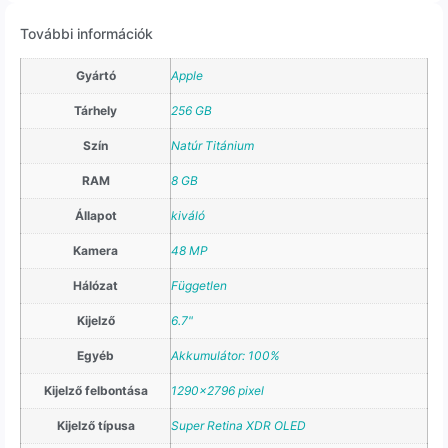
További információk
Gyártó
Apple
Tárhely
256 GB
Szín
Natúr Titánium
RAM
8 GB
Állapot
kiváló
Kamera
48 MP
Hálózat
Független
Kijelző
6.7"
Egyéb
Akkumulátor: 100%
Kijelző felbontása
1290×2796 pixel
Kijelző típusa
Super Retina XDR OLED