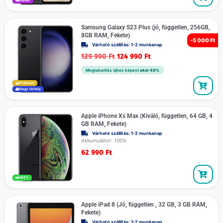
Gamer
Samsung Galaxy S23 Plus (jó, független, 256GB,
8GB RAM, Fekete)
-
5 000 Ft
Várható szállítás: 1-2 munkanap
129 990
Ft
124 990
Ft
Megtakarítás újhoz képest
akár 40%
Prémium
Nagy tárhely
Apple iPhone Xs Max (Kiváló, független, 64 GB, 4
GB RAM, Fekete)
Várható szállítás: 1-2 munkanap
Akkumulátor: 100%
62 990
Ft
100%
Apple iPad 8 (Jó, független , 32 GB, 3 GB RAM,
Fekete)
Várható szállítás: 1-2 munkanap