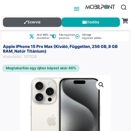
Szerviz
Eladás
Akár
40%
-al
1 év
ingyenes
20 nap
olcsóbban
garancia
ingyenes elállás
Apple iPhone 15 Pro Max (Kiváló, Független, 256 GB, 8 GB
RAM, Natúr Titánium)
Azonosító: 107028
Megtakarítás egy újhoz képest akár 40%