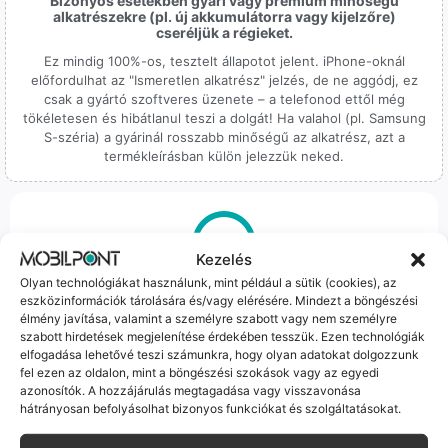
Bizonyos esetekben gyári vagy prémium minőségű
alkatrészekre (pl. új akkumulátorra vagy kijelzőre)
cseréljük a régieket.
Ez mindig 100%-os, tesztelt állapotot jelent. iPhone-oknál
előfordulhat az "Ismeretlen alkatrész" jelzés, de ne aggódj, ez
csak a gyártó szoftveres üzenete – a telefonod ettől még
tökéletesen és hibátlanul teszi a dolgát! Ha valahol (pl. Samsung
S-széria) a gyárinál rosszabb minőségű az alkatrész, azt a
termékleírásban külön jelezzük neked.
Kezelés
Olyan technológiákat használunk, mint például a sütik (cookies), az
100% Elérhetőség
eszközinformációk tárolására és/vagy elérésére. Mindezt a böngészési
élmény javítása, valamint a személyre szabott vagy nem személyre
Sok éve a szegedi piac meghatározó szereplői vagyunk.
szabott hirdetések megjelenítése érdekében tesszük. Ezen technológiák
Nem egy arctalan webshop vagyunk: ha kérdésed van, élő
elfogadása lehetővé teszi számunkra, hogy olyan adatokat dolgozzunk
ember veszi fel a telefont, és személyesen is megtalálsz
fel ezen az oldalon, mint a böngészési szokások vagy az egyedi
minket Szegeden.
azonosítók. A hozzájárulás megtagadása vagy visszavonása
hátrányosan befolyásolhat bizonyos funkciókat és szolgáltatásokat.