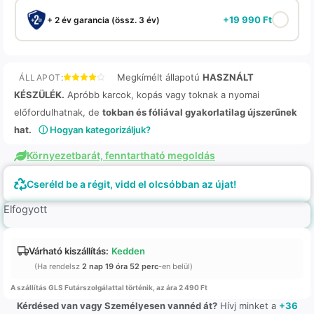
+
19 990
Ft
+ 2 év garancia (össz. 3 év)
Megkímélt állapotú
HASZNÁLT
ÁLLAPOT:
KÉSZÜLÉK.
Apróbb karcok, kopás vagy toknak a nyomai
előfordulhatnak, de
tokban és fóliával gyakorlatilag újszerűnek
hat.
ⓘ Hogyan kategorizáljuk?
Környezetbarát, fenntartható megoldás
Cseréld be a régit, vidd el olcsóbban az újat!
Elfogyott
Várható kiszállítás:
Kedden
(Ha rendelsz
2 nap 19 óra 52 perc
-en belül)
A szállítás GLS Futárszolgálattal történik, az ára 2 490 Ft
Kérdésed van vagy Személyesen vannéd át?
Hívj minket a
+36