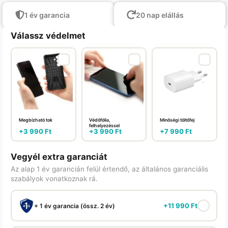
1 év garancia
20 nap elállás
Válassz védelmet
Megbízható tok
Védőfólia,
Minőségi töltőfej
felhelyezéssel
+
3 990
Ft
+
3 990
Ft
+
7 990
Ft
Vegyél extra garanciát
Az alap 1 év garancián felül értendő, az általános garanciális
szabályok vonatkoznak rá.
+
11 990
Ft
+ 1 év garancia (össz. 2 év)