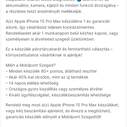
akkumulátor, kamera, kijelző és minden funkció átvizsgálva –
a részletes teszt eredményét mellékeljük.
A(z) Apple iPhone 15 Pro Max készülékre 1 év garanciát
adunk, így vásárlásod teljesen kockázatmentes.
Rendelésedet akár 1 munkanapon belül kézhez kapod, vagy
személyesen is átveheted szegedi üzletünkben.
Ez a készülék pénztárcabarát és fenntartható választás –
környezettudatos vásárlóknak is ajánljuk!
Miért a Mobilpont Szeged?
– Minden készülék 80+ pontos, átlátható teszttel
– Akár 40%-kal olcsóbb, mint az új termékek
– 14 napos elállási lehetőség
– Országos gyors kiszállítás vagy személyes átvétel
– Kiváló ügyfélszolgálat, készülékbeszámítás lehetősége
Rendeld meg most a(z) Apple iPhone 15 Pro Max készüléket,
vagy kérj beszámítási ajánlatot, és élvezd a megbízható,
garanciás készülék előnyeit a Mobilpont Szegedtől!