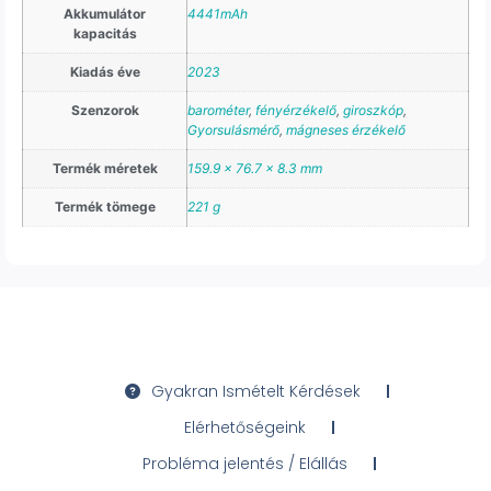
Akkumulátor
4441mAh
kapacitás
Kiadás éve
2023
Szenzorok
barométer
,
fényérzékelő
,
giroszkóp
,
Gyorsulásmérő
,
mágneses érzékelő
Termék méretek
159.9 x 76.7 x 8.3 mm
Termék tömege
221 g
Gyakran Ismételt Kérdések
Elérhetőségeink
Probléma jelentés / Elállás