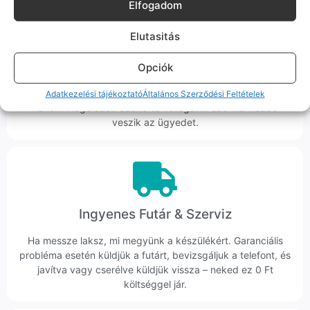
Elfogadom
Elutasitás
Korrekt Ügyintézés
Opciók
Hibázni emberi dolog, de a felelősségvállalás nálunk alap.
Ha ritkán előfordul egy hiba, nem kifogásokat keresünk,
Adatkezelési tájékoztató
Általános Szerződési Feltételek
hanem megoldást. Szakértő kollégáink azonnal kézbe
veszik az ügyedet.
Ingyenes Futár & Szerviz
Ha messze laksz, mi megyünk a készülékért. Garanciális
probléma esetén küldjük a futárt, bevizsgáljuk a telefont, és
javítva vagy cserélve küldjük vissza – neked ez 0 Ft
költséggel jár.