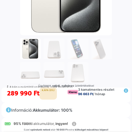
Ügyfeleink
valódi
,
nyilvános
üzletértékelései
A kép a gyártótól származik, csak illustráció
3 kamatmentes részlet
289 990
Ft
K.ÁFA (0%)
96 663 Ft
/ hónap
Információ:
Akkumulátor: 100%
95% fölötti
akkumulátor,
ingyen!
Ezzel
spórolunk neked
akár
16 000 Ft
extra
költséget másokhoz képest
!