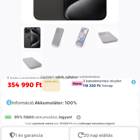
Ügyfeleink
valódi
,
nyilvános
üzletértékelései
A kép a gyártótól származik, csak illustráció
3 kamatmentes részlet
354 990
Ft
K.ÁFA (0%)
118 330 Ft
/ hónap
Információ:
Akkumulátor: 100%
95% fölötti
akkumulátor,
ingyen!
Ezzel
spórolunk neked
akár
16 000 Ft
extra
költséget másokhoz képest
!
1 év garancia
20 nap elállás