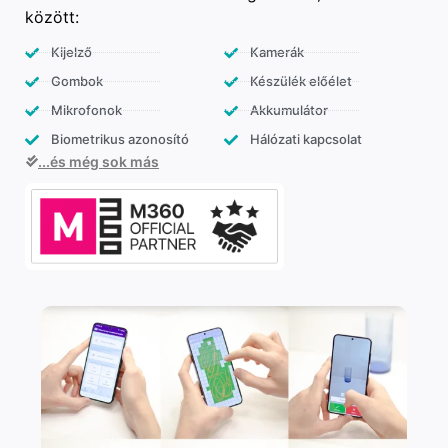
között:
Kijelző
Kamerák
Gombok
Készülék előélet
Mikrofonok
Akkumulátor
Biometrikus azonosító
Hálózati kapcsolat
...és még sok más