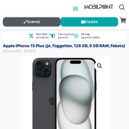
Szerviz
Eladás
Akár
40%
-al
1 év
ingyenes
20 nap
olcsóbban
garancia
ingyenes elállás
Apple iPhone 15 Plus (jó, független, 128 GB, 6 GB RAM, Fekete)
Azonosító: 451510