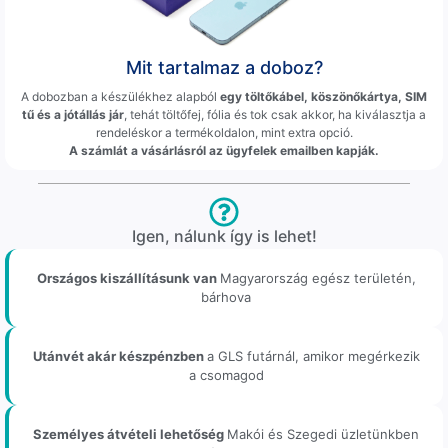
Mit tartalmaz a doboz?
A dobozban a készülékhez alapból
egy töltőkábel, köszönőkártya, SIM
tű és a jótállás jár
, tehát töltőfej, fólia és tok csak akkor, ha kiválasztja a
rendeléskor a termékoldalon, mint extra opció.
A számlát a vásárlásról az ügyfelek emailben kapják.
Igen, nálunk így is lehet!
Országos kiszállításunk van
Magyarország egész területén,
bárhova
Utánvét akár készpénzben
a GLS futárnál, amikor megérkezik
a csomagod
Személyes átvételi lehetőség
Makói és Szegedi üzletünkben