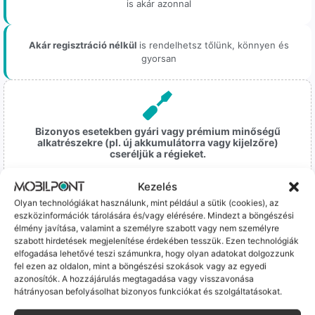
is akár azonnal
Akár regisztráció nélkül
is rendelhetsz tőlünk, könnyen és
gyorsan
Bizonyos esetekben gyári vagy prémium minőségű
alkatrészekre (pl. új akkumulátorra vagy kijelzőre)
cseréljük a régieket.
Ez mindig 100%-os, tesztelt állapotot jelent. iPhone-oknál
Kezelés
előfordulhat az "Ismeretlen alkatrész" jelzés, de ne aggódj, ez
csak a gyártó szoftveres üzenete – a telefonod ettől még
Olyan technológiákat használunk, mint például a sütik (cookies), az
tökéletesen és hibátlanul teszi a dolgát! Ha valahol (pl. Samsung
eszközinformációk tárolására és/vagy elérésére. Mindezt a böngészési
S-széria) a gyárinál rosszabb minőségű az alkatrész, azt a
élmény javítása, valamint a személyre szabott vagy nem személyre
termékleírásban külön jelezzük neked.
szabott hirdetések megjelenítése érdekében tesszük. Ezen technológiák
elfogadása lehetővé teszi számunkra, hogy olyan adatokat dolgozzunk
fel ezen az oldalon, mint a böngészési szokások vagy az egyedi
azonosítók. A hozzájárulás megtagadása vagy visszavonása
hátrányosan befolyásolhat bizonyos funkciókat és szolgáltatásokat.