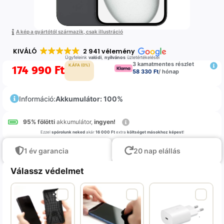
A kép a gyártótól származik, csak illustráció
KIVÁLÓ
2 941 vélemény
Ügyfeleink
valódi
,
nyilvános
üzletértékelései
3 kamatmentes részlet
174 990
Ft
K.ÁFA (0%)
58 330 Ft
/ hónap
Információ:
Akkumulátor: 100%
95% fölötti
akkumulátor,
ingyen!
Ezzel
spórolunk neked
akár
16 000 Ft
extra
költséget másokhoz képest
!
1 év garancia
20 nap elállás
Válassz védelmet