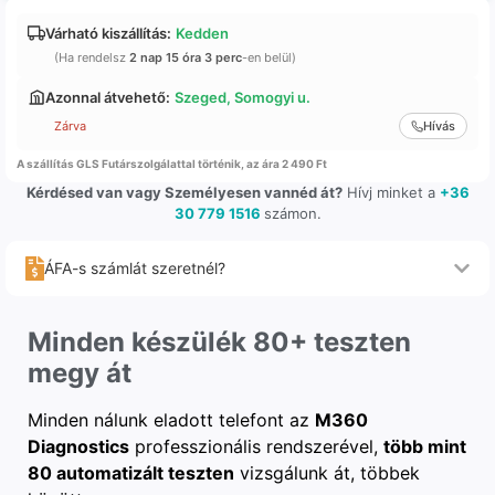
Várható kiszállítás:
Kedden
(Ha rendelsz
2 nap 15 óra 3 perc
-en belül)
Azonnal átvehető:
Szeged, Somogyi u.
Zárva
Hívás
A szállítás GLS Futárszolgálattal történik, az ára 2 490 Ft
Kérdésed van vagy Személyesen vannéd át?
Hívj minket a
+36
30 779 1516
számon.
ÁFA-s számlát szeretnél?
Minden készülék 80+ teszten
megy át
Minden nálunk eladott telefont az
M360
Diagnostics
professzionális rendszerével,
több mint
80 automatizált teszten
vizsgálunk át, többek