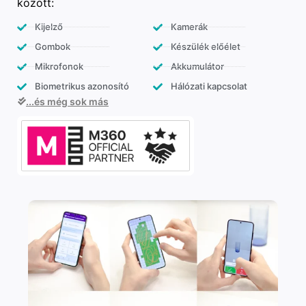
között:
Kijelző
Kamerák
Gombok
Készülék előélet
Mikrofonok
Akkumulátor
Biometrikus azonosító
Hálózati kapcsolat
...és még sok más