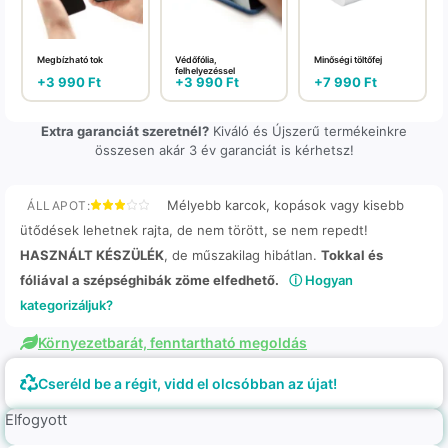
Megbízható tok
Védőfólia,
Minőségi töltőfej
felhelyezéssel
+
3 990
Ft
+
3 990
Ft
+
7 990
Ft
Extra garanciát szeretnél?
Kiváló és Újszerű termékeinkre
összesen akár 3 év garanciát is kérhetsz!
Mélyebb karcok, kopások vagy kisebb
ÁLLAPOT:
ütődések lehetnek rajta, de nem törött, se nem repedt!
HASZNÁLT KÉSZÜLÉK
, de műszakilag hibátlan.
Tokkal és
fóliával a szépséghibák zöme elfedhető.
ⓘ Hogyan
kategorizáljuk?
Környezetbarát, fenntartható megoldás
Cseréld be a régit, vidd el olcsóbban az újat!
Elfogyott