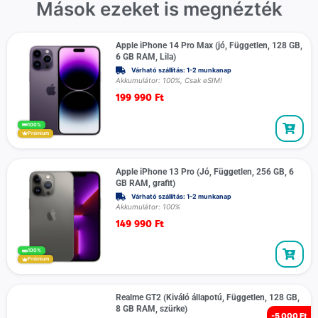
Mások ezeket is megnézték
Apple iPhone 14 Pro Max (jó, Független, 128 GB,
6 GB RAM, Lila)
Várható szállítás: 1-2 munkanap
Akkumulátor: 100%, Csak eSIM!
199 990
Ft
100%
Prémium
Apple iPhone 13 Pro (Jó, Független, 256 GB, 6
GB RAM, grafit)
Várható szállítás: 1-2 munkanap
Akkumulátor: 100%
149 990
Ft
100%
Prémium
Realme GT2 (Kiváló állapotú, Független, 128 GB,
8 GB RAM, szürke)
-
5 000 Ft