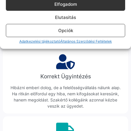
Elfogadom
100% Elérhetőség
Elutasitás
Sok éve a szegedi piac meghatározó szereplői vagyunk.
Nem egy arctalan webshop vagyunk: ha kérdésed van, élő
Opciók
ember veszi fel a telefont, és személyesen is megtalálsz
minket Szegeden.
Adatkezelési tájékoztató
Általános Szerződési Feltételek
Korrekt Ügyintézés
Hibázni emberi dolog, de a felelősségvállalás nálunk alap.
Ha ritkán előfordul egy hiba, nem kifogásokat keresünk,
hanem megoldást. Szakértő kollégáink azonnal kézbe
veszik az ügyedet.