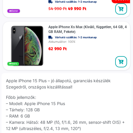
Várható szállítás: 1-2 munkanap
54 990
Ft
49 990
Ft
Gamer
Apple iPhone Xs Max (Kiváló, független, 64 GB, 4
GB RAM, Fekete)
Várható szállítás: 1-2 munkanap
Akkumulátor: 100%
62 990
Ft
100%
Apple iPhone 15 Plus – jó állapotú, garanciás készülék
Szegedről, országos kiszállítással!
Főbb jellemzők:
– Modell: Apple iPhone 15 Plus
– Tárhely: 128 GB
– RAM: 6 GB
– Kamera: Hátsó: 48 MP (fő, f/1.6, 26 mm, sensor-shift OIS) +
12 MP (ultraszéles, f/2.4, 13 mm, 120°)