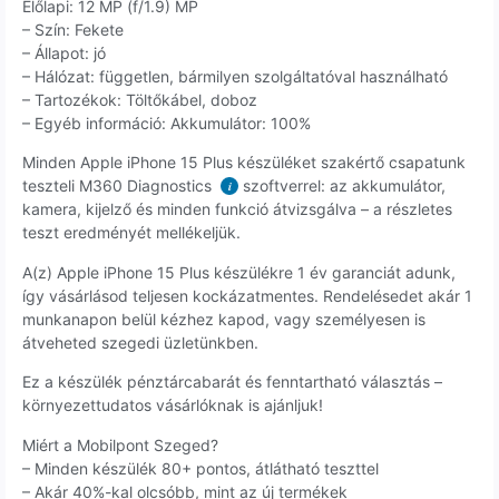
Előlapi: 12 MP (f/1.9) MP
– Szín: Fekete
– Állapot: jó
– Hálózat: független, bármilyen szolgáltatóval használható
– Tartozékok: Töltőkábel, doboz
– Egyéb információ: Akkumulátor: 100%
Minden Apple iPhone 15 Plus készüléket szakértő csapatunk
teszteli M360 Diagnostics
szoftverrel: az akkumulátor,
i
kamera, kijelző és minden funkció átvizsgálva – a részletes
teszt eredményét mellékeljük.
A(z) Apple iPhone 15 Plus készülékre 1 év garanciát adunk,
így vásárlásod teljesen kockázatmentes. Rendelésedet akár 1
munkanapon belül kézhez kapod, vagy személyesen is
átveheted szegedi üzletünkben.
Ez a készülék pénztárcabarát és fenntartható választás –
környezettudatos vásárlóknak is ajánljuk!
Miért a Mobilpont Szeged?
– Minden készülék 80+ pontos, átlátható teszttel
– Akár 40%-kal olcsóbb, mint az új termékek