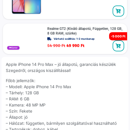
Realme GT2 (Kiváló állapotú, Független, 128 GB,
8 GB RAM, szürke)
-
5 000 Ft
Várható szállítás: 1-2 munkanap
54 990
Ft
49 990
Ft
Gamer
Apple iPhone 14 Pro Max – jó állapotú, garanciás készülék
Szegedről, országos kiszállítással!
Főbb jellemzők:
– Modell: Apple iPhone 14 Pro Max
– Tárhely: 128 GB
– RAM: 6 GB
– Kamera: 48 MP MP
– Szín: Fekete
– Állapot: jó
– Hálózat: független, bármilyen szolgáltatóval használható
– Tartozékok: doboz, kábel