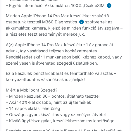
– Egyéb információ: Akkumulátor: 100% ,Csak eSIM
!
i
Minden Apple iPhone 14 Pro Max készüléket szakértő
csapatunk teszteli M360 Diagnostics
szoftverrel: az
i
akkumulátor, kamera, kijelző és minden funkció átvizsgálva –
a részletes teszt eredményét mellékeljük.
A(z) Apple iPhone 14 Pro Max készülékre 1 év garanciát
adunk, így vásárlásod teljesen kockázatmentes.
Rendelésedet akár 1 munkanapon belül kézhez kapod, vagy
személyesen is átveheted szegedi üzletünkben.
Ez a készülék pénztárcabarát és fenntartható választás –
környezettudatos vásárlóknak is ajánljuk!
Miért a Mobilpont Szeged?
– Minden készülék 80+ pontos, átlátható teszttel
– Akár 40%-kal olcsóbb, mint az új termékek
– 14 napos elállási lehetőség
– Országos gyors kiszállítás vagy személyes átvétel
– Kiváló ügyfélszolgálat, készülékbeszámítás lehetősége
Rendeld meg most a(z) Apple iPhone 14 Pro Max készüléket,