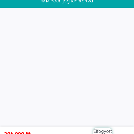
© Minden jog fenntartva
Elfogyott
204 990
Ft