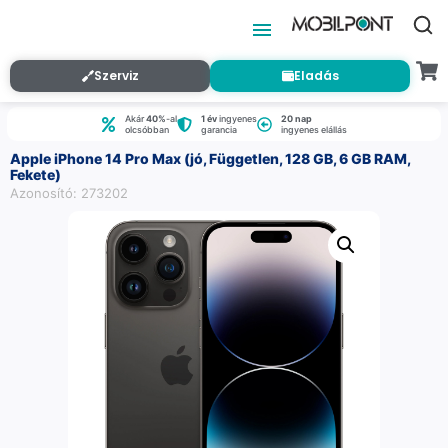
Szerviz
Eladás
Akár
40%
-al
1 év
ingyenes
20 nap
olcsóbban
garancia
ingyenes elállás
Apple iPhone 14 Pro Max (jó, Független, 128 GB, 6 GB RAM,
Fekete)
Azonosító: 273202