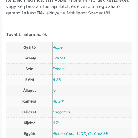
vagy kérj beszámítási ajánlatot, és élvezd a megbízható,
garanciás készülék előnyeit a Mobilpont Szegedtől!
További információk
Gyártó
Apple
Tárhely
128 GB
Szín
Fekete
RAM
6 GB
Állapot
jó
Kamera
48 MP
Hálózat
Független
Kijelző
6.7"
Egyéb
Akkumulátor: 100%
,
Csak eSIM!