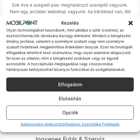
Sok éve a szegedi piac meghatározó szereplői vagyunk.
Nem egy arctalan webshop vagyunk: ha kérdésed van, élő
ember veszi fel a telefont, és személyesen is megtalálsz
Kezelés
minket Szegeden.
Olyan technológiákat használunk, mint például a sütik (cookies), az
eszközinformációk tárolására és/vagy elérésére. Mindezt a böngészési
élmény javítása, valamint a személyre szabott vagy nem személyre
szabott hirdetések megjelenítése érdekében tesszük. Ezen technológiák
elfogadása lehetővé teszi számunkra, hogy olyan adatokat dolgozzunk
fel ezen az oldalon, mint a böngészési szokások vagy az egyedi
azonosítók. A hozzájárulás megtagadása vagy visszavonása
Korrekt Ügyintézés
hátrányosan befolyásolhat bizonyos funkciókat és szolgáltatásokat.
Hibázni emberi dolog, de a felelősségvállalás nálunk alap.
Elfogadom
Ha ritkán előfordul egy hiba, nem kifogásokat keresünk,
hanem megoldást. Szakértő kollégáink azonnal kézbe
veszik az ügyedet.
Elutasitás
Opciók
Adatkezelési tájékoztató
Általános Szerződési Feltételek
Ingyenes Futár & Szerviz