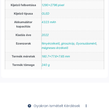
Kijelző felbontása
1290×2796 pixel
Kijelző típusa
OLED
Akkumulátor
4323 mAh
kapacitás
Kiadás éve
2022
Szenzorok
fényérzékelő
,
giroszkóp
,
Gyorsulásmérő
,
mágneses érzékelő
Termék méretek
160.7×77.6×7.65 mm
Termék tömege
240 g
Gyakran Ismételt Kérdések