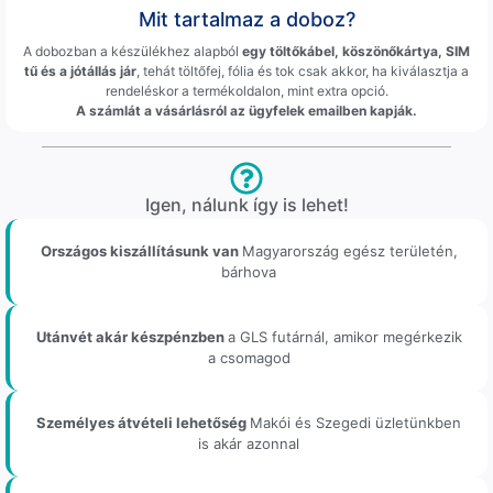
Mit tartalmaz a doboz?
A dobozban a készülékhez alapból
egy töltőkábel, köszönőkártya, SIM
tű és a jótállás jár
, tehát töltőfej, fólia és tok csak akkor, ha kiválasztja a
rendeléskor a termékoldalon, mint extra opció.
A számlát a vásárlásról az ügyfelek emailben kapják.
Igen, nálunk így is lehet!
Országos kiszállításunk van
Magyarország egész területén,
bárhova
Utánvét akár készpénzben
a GLS futárnál, amikor megérkezik
a csomagod
Személyes átvételi lehetőség
Makói és Szegedi üzletünkben
is akár azonnal