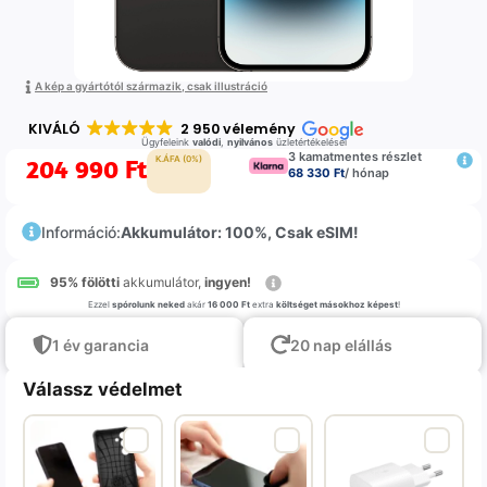
A kép a gyártótól származik, csak illustráció
KIVÁLÓ
2 950 vélemény
Ügyfeleink
valódi
,
nyilvános
üzletértékelései
3 kamatmentes részlet
204 990
Ft
K.ÁFA (0%)
68 330 Ft
/ hónap
Információ:
Akkumulátor: 100%, Csak eSIM!
95% fölötti
akkumulátor,
ingyen!
Ezzel
spórolunk neked
akár
16 000 Ft
extra
költséget másokhoz képest
!
1 év garancia
20 nap elállás
Válassz védelmet