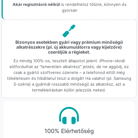
Akár regisztráció nélkül
is rendelhetsz tőlünk, könnyen és
gyorsan
Bizonyos esetekben gyári vagy prémium minőségű
alkatrészekre (pl. új akkumulátorra vagy kijelzőre)
cseréljük a régieket.
Ez mindig 100%-os, tesztelt állapotot jelent. iPhone-oknál
előfordulhat az "Ismeretlen alkatrész" jelzés, de ne aggódj, ez
csak a gyártó szoftveres üzenete – a telefonod ettől még
tökéletesen és hibátlanul teszi a dolgát! Ha valahol (pl. Samsung
S-széria) a gyárinál rosszabb minőségű az alkatrész, azt a
termékleírásban külön jelezzük neked.
100% Elérhetőség