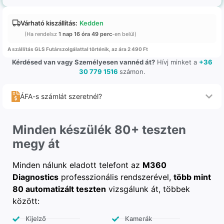
Várható kiszállítás:
Kedden
(Ha rendelsz
1 nap 16 óra 49 perc
-en belül)
A szállítás GLS Futárszolgálattal történik, az ára 2 490 Ft
Kérdésed van vagy Személyesen vannéd át?
Hívj minket a
+36
30 779 1516
számon.
ÁFA-s számlát szeretnél?
Minden készülék 80+ teszten
megy át
Minden nálunk eladott telefont az
M360
Diagnostics
professzionális rendszerével,
több mint
80 automatizált teszten
vizsgálunk át, többek
között:
Kijelző
Kamerák