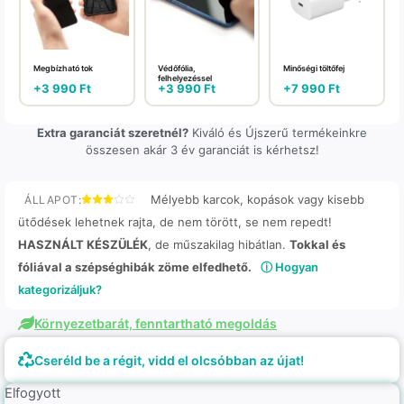
Megbízható tok
Védőfólia,
Minőségi töltőfej
felhelyezéssel
+
3 990
Ft
+
3 990
Ft
+
7 990
Ft
Extra garanciát szeretnél?
Kiváló és Újszerű termékeinkre
összesen akár 3 év garanciát is kérhetsz!
Mélyebb karcok, kopások vagy kisebb
ÁLLAPOT:
ütődések lehetnek rajta, de nem törött, se nem repedt!
HASZNÁLT KÉSZÜLÉK
, de műszakilag hibátlan.
Tokkal és
fóliával a szépséghibák zöme elfedhető.
ⓘ Hogyan
kategorizáljuk?
Környezetbarát, fenntartható megoldás
Cseréld be a régit, vidd el olcsóbban az újat!
Elfogyott