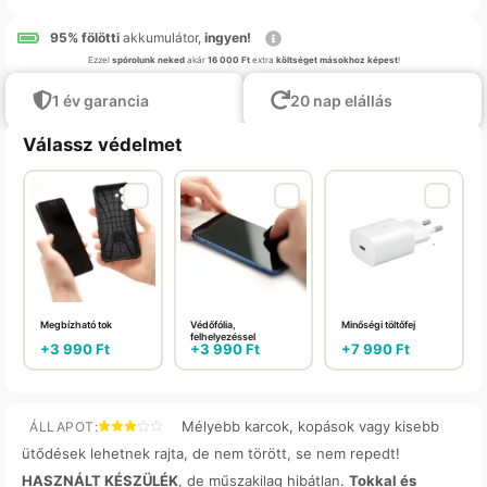
95% fölötti
akkumulátor,
ingyen!
Ezzel
spórolunk neked
akár
16 000 Ft
extra
költséget másokhoz képest
!
1 év garancia
20 nap elállás
Válassz védelmet
Megbízható tok
Védőfólia,
Minőségi töltőfej
felhelyezéssel
+
3 990
Ft
+
3 990
Ft
+
7 990
Ft
Mélyebb karcok, kopások vagy kisebb
ÁLLAPOT:
ütődések lehetnek rajta, de nem törött, se nem repedt!
HASZNÁLT KÉSZÜLÉK
, de műszakilag hibátlan.
Tokkal és