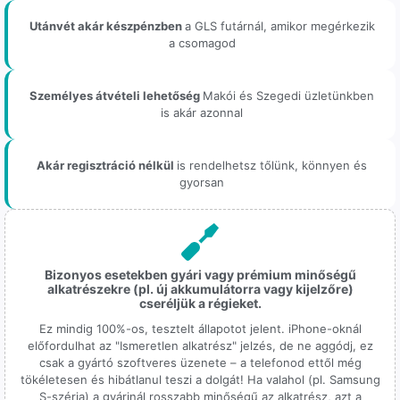
Utánvét akár készpénzben
a GLS futárnál, amikor megérkezik
a csomagod
Személyes átvételi lehetőség
Makói és Szegedi üzletünkben
is akár azonnal
Akár regisztráció nélkül
is rendelhetsz tőlünk, könnyen és
gyorsan
Bizonyos esetekben gyári vagy prémium minőségű
alkatrészekre (pl. új akkumulátorra vagy kijelzőre)
cseréljük a régieket.
Ez mindig 100%-os, tesztelt állapotot jelent. iPhone-oknál
előfordulhat az "Ismeretlen alkatrész" jelzés, de ne aggódj, ez
csak a gyártó szoftveres üzenete – a telefonod ettől még
tökéletesen és hibátlanul teszi a dolgát! Ha valahol (pl. Samsung
S-széria) a gyárinál rosszabb minőségű az alkatrész, azt a