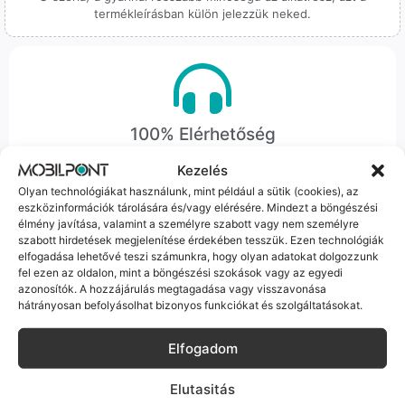
termékleírásban külön jelezzük neked.
100% Elérhetőség
Sok éve a szegedi piac meghatározó szereplői vagyunk.
Kezelés
Nem egy arctalan webshop vagyunk: ha kérdésed van, élő
Olyan technológiákat használunk, mint például a sütik (cookies), az
ember veszi fel a telefont, és személyesen is megtalálsz
eszközinformációk tárolására és/vagy elérésére. Mindezt a böngészési
élmény javítása, valamint a személyre szabott vagy nem személyre
minket Szegeden.
szabott hirdetések megjelenítése érdekében tesszük. Ezen technológiák
elfogadása lehetővé teszi számunkra, hogy olyan adatokat dolgozzunk
fel ezen az oldalon, mint a böngészési szokások vagy az egyedi
azonosítók. A hozzájárulás megtagadása vagy visszavonása
hátrányosan befolyásolhat bizonyos funkciókat és szolgáltatásokat.
Korrekt Ügyintézés
Elfogadom
Hibázni emberi dolog, de a felelősségvállalás nálunk alap.
Elutasitás
Ha ritkán előfordul egy hiba, nem kifogásokat keresünk,