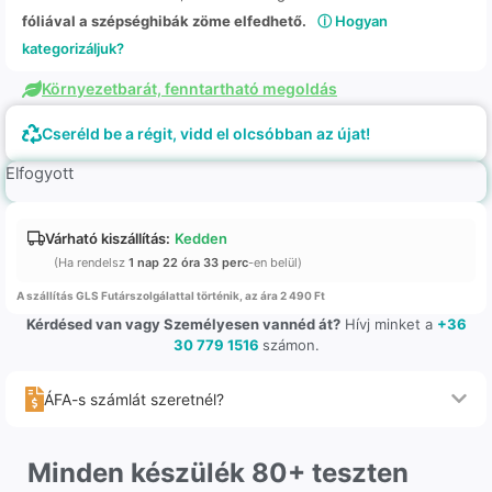
fóliával a szépséghibák zöme elfedhető.
ⓘ Hogyan
kategorizáljuk?
Környezetbarát, fenntartható megoldás
Cseréld be a régit, vidd el olcsóbban az újat!
Elfogyott
Várható kiszállítás:
Kedden
(Ha rendelsz
1 nap 22 óra 33 perc
-en belül)
A szállítás GLS Futárszolgálattal történik, az ára 2 490 Ft
Kérdésed van vagy Személyesen vannéd át?
Hívj minket a
+36
30 779 1516
számon.
ÁFA-s számlát szeretnél?
Minden készülék 80+ teszten