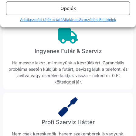
hanem megoldást. Szakértő kollégáink azonnal kézbe
Opciók
veszik az ügyedet.
Adatkezelési tájékoztató
Általános Szerződési Feltételek
Ingyenes Futár & Szerviz
Ha messze laksz, mi megyünk a készülékért. Garanciális
probléma esetén küldjük a futárt, bevizsgáljuk a telefont, és
javítva vagy cserélve küldjük vissza – neked ez 0 Ft
költséggel jár.
Profi Szerviz Háttér
Nem csak kereskedők, hanem szakemberek is vagyunk.