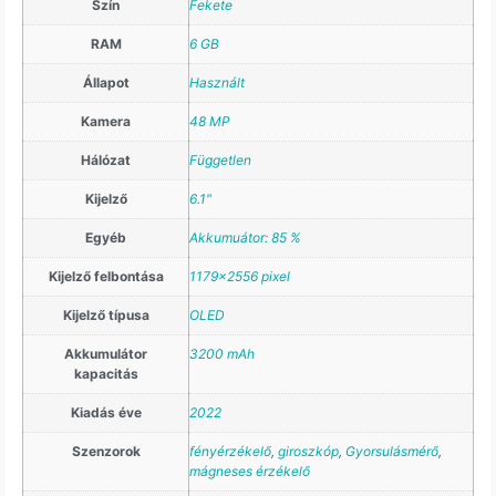
Szín
Fekete
RAM
6 GB
Állapot
Használt
Kamera
48 MP
Hálózat
Független
Kijelző
6.1"
Egyéb
Akkumuátor: 85 %
Kijelző felbontása
1179×2556 pixel
Kijelző típusa
OLED
Akkumulátor
3200 mAh
kapacitás
Kiadás éve
2022
Szenzorok
fényérzékelő
,
giroszkóp
,
Gyorsulásmérő
,
mágneses érzékelő