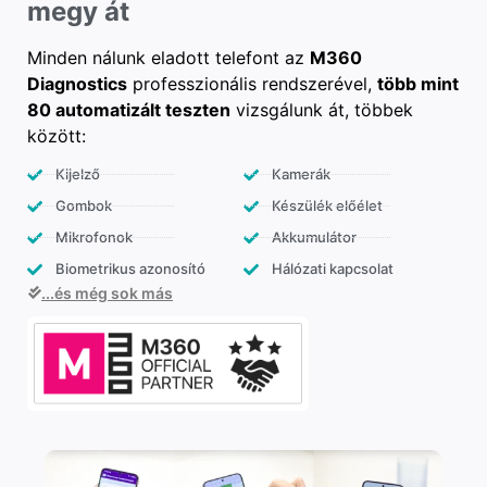
megy át
Minden nálunk eladott telefont az
M360
Diagnostics
professzionális rendszerével,
több mint
80 automatizált teszten
vizsgálunk át, többek
között:
Kijelző
Kamerák
Gombok
Készülék előélet
Mikrofonok
Akkumulátor
Biometrikus azonosító
Hálózati kapcsolat
...és még sok más