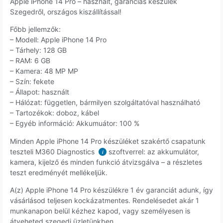
Apple iPhone 14 Pro – használt, garanciás készülék
Szegedről, országos kiszállítással!
Főbb jellemzők:
– Modell: Apple iPhone 14 Pro
– Tárhely: 128 GB
– RAM: 6 GB
– Kamera: 48 MP MP
– Szín: fekete
– Állapot: használt
– Hálózat: független, bármilyen szolgáltatóval használható
– Tartozékok: doboz, kábel
– Egyéb információ: Akkumuátor: 100 %
Minden Apple iPhone 14 Pro készüléket szakértő csapatunk
teszteli M360 Diagnostics
szoftverrel: az akkumulátor,
i
kamera, kijelző és minden funkció átvizsgálva – a részletes
teszt eredményét mellékeljük.
A(z) Apple iPhone 14 Pro készülékre 1 év garanciát adunk, így
vásárlásod teljesen kockázatmentes. Rendelésedet akár 1
munkanapon belül kézhez kapod, vagy személyesen is
átveheted szegedi üzletünkben.