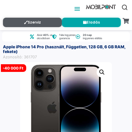
Szerviz
Eladás
Akár
40%
-al
1 év
ingyenes
20 nap
olcsóbban
garancia
ingyenes elállás
Apple iPhone 14 Pro (használt, Független, 128 GB, 6 GB RAM,
fekete)
Azonosító: 361707
-
40 000 Ft