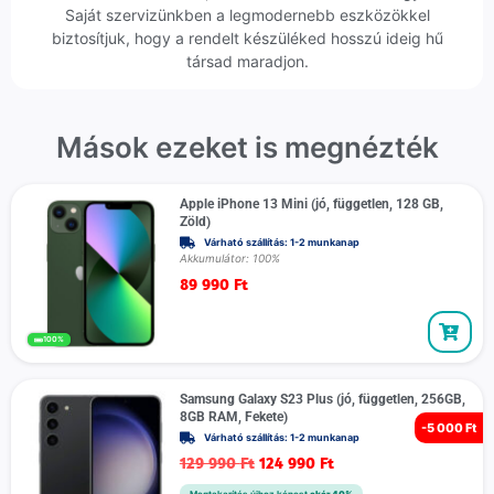
Saját szervizünkben a legmodernebb eszközökkel
biztosítjuk, hogy a rendelt készüléked hosszú ideig hű
társad maradjon.
Mások ezeket is megnézték
Apple iPhone 13 Mini (jó, független, 128 GB,
Zöld)
Várható szállítás: 1-2 munkanap
Akkumulátor: 100%
89 990
Ft
100%
Samsung Galaxy S23 Plus (jó, független, 256GB,
8GB RAM, Fekete)
-
5 000 Ft
Várható szállítás: 1-2 munkanap
129 990
Ft
124 990
Ft
Megtakarítás újhoz képest
akár 40%