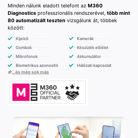
Minden nálunk eladott telefont az
M360
Diagnostics
professzionális rendszerével,
több mint
80 automatizált teszten
vizsgálunk át, többek
között:
Kijelző
Kamerák
Gombok
Készülék előélet
Mikrofonok
Akkumulátor
Biometrikus azonosító
Hálózati kapcsolat
...és még sok más