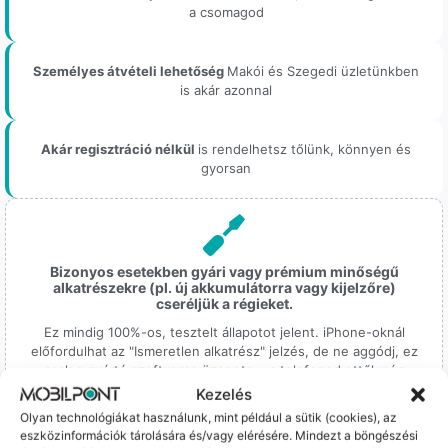
a csomagod
Személyes átvételi lehetőség
Makói és Szegedi üzletünkben
is akár azonnal
Akár regisztráció nélkül
is rendelhetsz tőlünk, könnyen és
gyorsan
Bizonyos esetekben gyári vagy prémium minőségű
alkatrészekre (pl. új akkumulátorra vagy kijelzőre)
cseréljük a régieket.
Ez mindig 100%-os, tesztelt állapotot jelent. iPhone-oknál
előfordulhat az "Ismeretlen alkatrész" jelzés, de ne aggódj, ez
csak a gyártó szoftveres üzenete – a telefonod ettől még
tökéletesen és hibátlanul teszi a dolgát! Ha valahol (pl. Samsung
Kezelés
S-széria) a gyárinál rosszabb minőségű az alkatrész, azt a
Olyan technológiákat használunk, mint például a sütik (cookies), az
termékleírásban külön jelezzük neked.
eszközinformációk tárolására és/vagy elérésére. Mindezt a böngészési