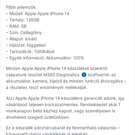
Főbb jellemzők:
– Modell: Apple Apple iPhone 14
– Tárhely: 128GB
– RAM: GB
– Szín: Csillagfény
– Állapot: kiváló
– Hálózat: független
– Tartozékok: Töltőkábel
– Egyéb információ: Akkumulátor: 100%
Minden Apple Apple iPhone 14 készüléket szakértő
csapatunk teszteli M360 Diagnostics
szoftverrel: az
i
akkumulátor, kamera, kijelző és minden funkció átvizsgálva –
a részletes teszt eredményét mellékeljük.
A(z) Apple Apple iPhone 14 készülékre garanciát adunk, így
vásárlásod teljesen kockázatmentes. Rendelésedet akár 1
munkanapon belül kézhez kapod, vagy személyesen is
átveheted szegedi üzletünkben.
Ez a készülék pénztárcabarát és fenntartható választás –
környezettudatos vásárlóknak is ajánljuk!