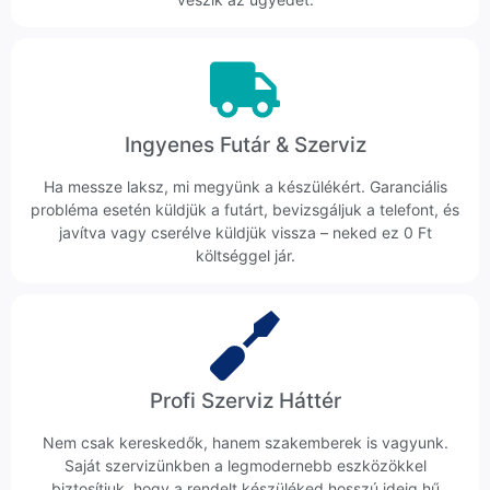
Ingyenes Futár & Szerviz
Ha messze laksz, mi megyünk a készülékért. Garanciális
probléma esetén küldjük a futárt, bevizsgáljuk a telefont, és
javítva vagy cserélve küldjük vissza – neked ez 0 Ft
költséggel jár.
Profi Szerviz Háttér
Nem csak kereskedők, hanem szakemberek is vagyunk.
Saját szervizünkben a legmodernebb eszközökkel
biztosítjuk, hogy a rendelt készüléked hosszú ideig hű