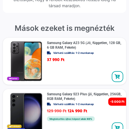
társad maradjon.
Mások ezeket is megnézték
Samsung Galaxy A23 5G (Jó, független, 128 GB,
6 GB RAM, Fekete)
Várható szállítás: 1-2 munkanap
37 990
Ft
Gamer
Samsung Galaxy S23 Plus (jó, független, 256GB,
8GB RAM, Fekete)
-
5 000 Ft
Várható szállítás: 1-2 munkanap
129 990
Ft
124 990
Ft
Megtakarítás újhoz képest
akár 40%
Prémium