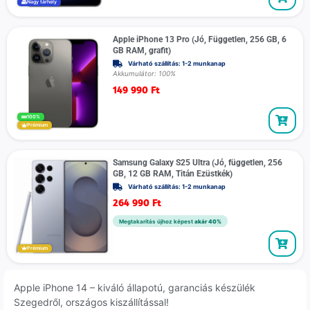
Nagy tárhely
Apple iPhone 13 Pro (Jó, Független, 256 GB, 6
GB RAM, grafit)
Várható szállítás: 1-2 munkanap
Akkumulátor: 100%
149 990
Ft
100%
Prémium
Samsung Galaxy S25 Ultra (Jó, független, 256
GB, 12 GB RAM, Titán Ezüstkék)
Várható szállítás: 1-2 munkanap
264 990
Ft
Megtakarítás újhoz képest
akár 40%
Prémium
Apple iPhone 14 – kiváló állapotú, garanciás készülék
Szegedről, országos kiszállítással!