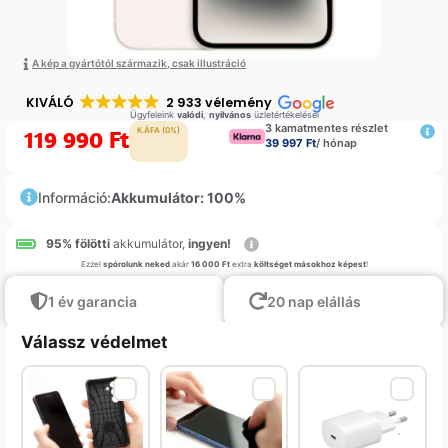
A kép a gyártótól származik, csak illustráció
KIVÁLÓ
2 933 vélemény
Ügyfeleink
valódi
,
nyilvános
üzletértékelései
3 kamatmentes részlet
119 990
Ft
K.ÁFA (0%)
39 997 Ft
/ hónap
Információ:
Akkumulátor: 100%
95% fölötti
akkumulátor,
ingyen!
Ezzel
spórolunk neked
akár
16 000 Ft
extra
költséget másokhoz képest
!
1 év garancia
20 nap elállás
Válassz védelmet