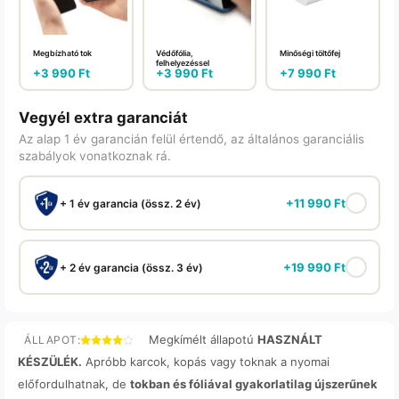
Megbízható tok
Védőfólia,
Minőségi töltőfej
felhelyezéssel
+
3 990
Ft
+
3 990
Ft
+
7 990
Ft
Vegyél extra garanciát
Az alap 1 év garancián felül értendő, az általános garanciális
szabályok vonatkoznak rá.
+
11 990
Ft
+ 1 év garancia (össz. 2 év)
+
19 990
Ft
+ 2 év garancia (össz. 3 év)
Megkímélt állapotú
HASZNÁLT
ÁLLAPOT:
KÉSZÜLÉK.
Apróbb karcok, kopás vagy toknak a nyomai
előfordulhatnak, de
tokban és fóliával gyakorlatilag újszerűnek