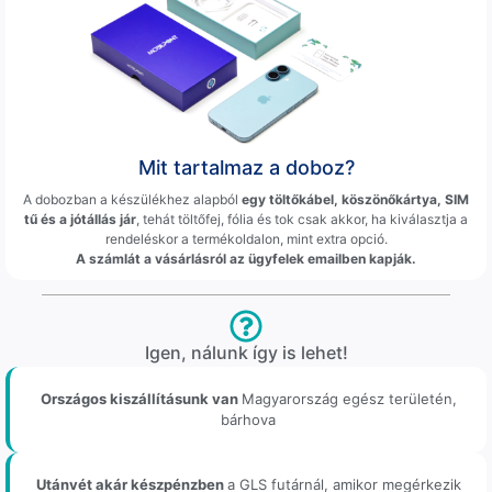
Mit tartalmaz a doboz?
A dobozban a készülékhez alapból
egy töltőkábel, köszönőkártya, SIM
tű és a jótállás jár
, tehát töltőfej, fólia és tok csak akkor, ha kiválasztja a
rendeléskor a termékoldalon, mint extra opció.
A számlát a vásárlásról az ügyfelek emailben kapják.
Igen, nálunk így is lehet!
Országos kiszállításunk van
Magyarország egész területén,
bárhova
Utánvét akár készpénzben
a GLS futárnál, amikor megérkezik