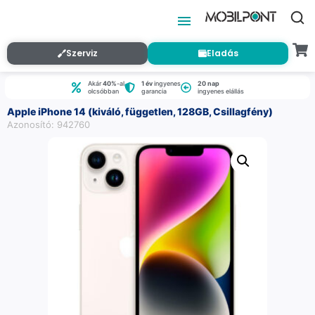
Szerviz
Eladás
Akár
40%
-al
1 év
ingyenes
20 nap
olcsóbban
garancia
ingyenes elállás
Apple iPhone 14 (kiváló, független, 128GB, Csillagfény)
Azonosító: 942760