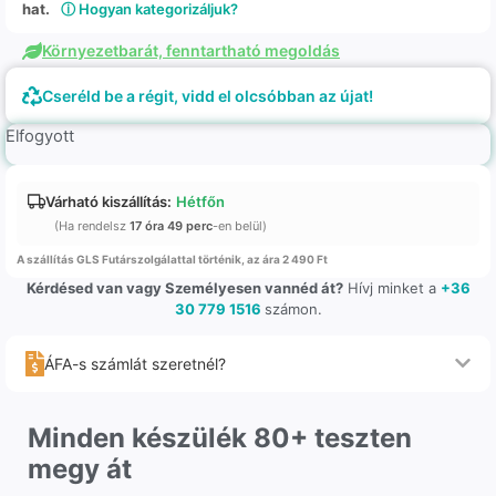
hat.
ⓘ Hogyan kategorizáljuk?
Környezetbarát, fenntartható megoldás
Cseréld be a régit, vidd el olcsóbban az újat!
Elfogyott
Várható kiszállítás:
Hétfőn
(Ha rendelsz
17 óra 49 perc
-en belül)
A szállítás GLS Futárszolgálattal történik, az ára 2 490 Ft
Kérdésed van vagy Személyesen vannéd át?
Hívj minket a
+36
30 779 1516
számon.
ÁFA-s számlát szeretnél?
Minden készülék 80+ teszten
megy át