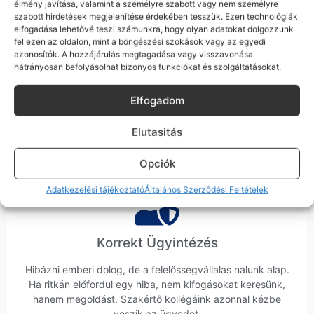
élmény javítása, valamint a személyre szabott vagy nem személyre
szabott hirdetések megjelenítése érdekében tesszük. Ezen technológiák
elfogadása lehetővé teszi számunkra, hogy olyan adatokat dolgozzunk
fel ezen az oldalon, mint a böngészési szokások vagy az egyedi
azonosítók. A hozzájárulás megtagadása vagy visszavonása
hátrányosan befolyásolhat bizonyos funkciókat és szolgáltatásokat.
100% Elérhetőség
Elfogadom
Sok éve a szegedi piac meghatározó szereplői vagyunk.
Nem egy arctalan webshop vagyunk: ha kérdésed van, élő
Elutasitás
ember veszi fel a telefont, és személyesen is megtalálsz
minket Szegeden.
Opciók
Adatkezelési tájékoztató
Általános Szerződési Feltételek
Korrekt Ügyintézés
Hibázni emberi dolog, de a felelősségvállalás nálunk alap.
Ha ritkán előfordul egy hiba, nem kifogásokat keresünk,
hanem megoldást. Szakértő kollégáink azonnal kézbe
veszik az ügyedet.