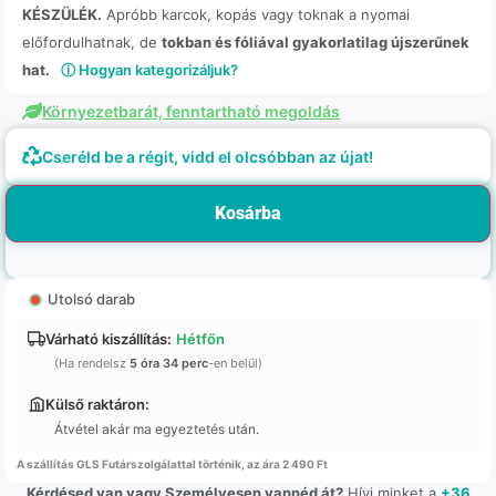
KÉSZÜLÉK.
Apróbb karcok, kopás vagy toknak a nyomai
előfordulhatnak, de
tokban és fóliával gyakorlatilag újszerűnek
hat.
ⓘ Hogyan kategorizáljuk?
Környezetbarát, fenntartható megoldás
Cseréld be a régit, vidd el olcsóbban az újat!
Kosárba
Utolsó darab
Várható kiszállítás:
Hétfőn
(Ha rendelsz
5 óra 34 perc
-en belül)
Külső raktáron:
Átvétel akár ma egyeztetés után.
A szállítás GLS Futárszolgálattal történik, az ára 2 490 Ft
Kérdésed van vagy Személyesen vannéd át?
Hívj minket a
+36