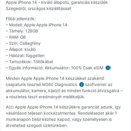
Apple iPhone 14 – kiváló állapotú, garanciás készülék
Szegedről, országos kiszállítással!
Főbb jellemzők:
– Modell: Apple Apple iPhone 14
– Tárhely: 128GB
– RAM: GB
– Szín: Csillagfény
– Állapot: kiváló
– Hálózat: független
– Tartozékok: Töltőkábel
– Egyéb információ: Akkumulátor: 100% Csak eSIM
!
i
Minden Apple Apple iPhone 14 készüléket szakértő
csapatunk teszteli M360 Diagnostics
szoftverrel: az
i
akkumulátor, kamera, kijelző és minden funkció átvizsgálva –
a részletes teszt eredményét mellékeljük.
A(z) Apple Apple iPhone 14 készülékre garanciát adunk, így
vásárlásod teljesen kockázatmentes. Rendelésedet akár 1
munkanapon belül kézhez kapod, vagy személyesen is
átveheted szegedi üzletünkben.