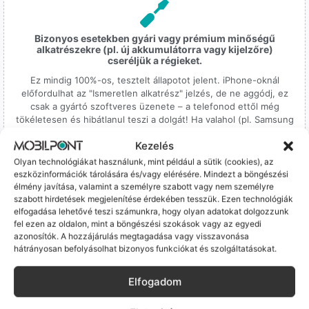
Bizonyos esetekben gyári vagy prémium minőségű
alkatrészekre (pl. új akkumulátorra vagy kijelzőre)
cseréljük a régieket.
Ez mindig 100%-os, tesztelt állapotot jelent. iPhone-oknál
előfordulhat az "Ismeretlen alkatrész" jelzés, de ne aggódj, ez
csak a gyártó szoftveres üzenete – a telefonod ettől még
tökéletesen és hibátlanul teszi a dolgát! Ha valahol (pl. Samsung
S-széria) a gyárinál rosszabb minőségű az alkatrész, azt a
Kezelés
termékleírásban külön jelezzük neked.
Olyan technológiákat használunk, mint például a sütik (cookies), az
eszközinformációk tárolására és/vagy elérésére. Mindezt a böngészési
élmény javítása, valamint a személyre szabott vagy nem személyre
szabott hirdetések megjelenítése érdekében tesszük. Ezen technológiák
elfogadása lehetővé teszi számunkra, hogy olyan adatokat dolgozzunk
fel ezen az oldalon, mint a böngészési szokások vagy az egyedi
100% Elérhetőség
azonosítók. A hozzájárulás megtagadása vagy visszavonása
hátrányosan befolyásolhat bizonyos funkciókat és szolgáltatásokat.
Sok éve a szegedi piac meghatározó szereplői vagyunk.
Nem egy arctalan webshop vagyunk: ha kérdésed van, élő
Elfogadom
ember veszi fel a telefont, és személyesen is megtalálsz
minket Szegeden.