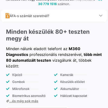
30 779 1516
számon.
ÁFA-s számlát szeretnél?
Minden készülék 80+ teszten
megy át
Minden nálunk eladott telefont az
M360
Diagnostics
professzionális rendszerével,
több mint
80 automatizált teszten
vizsgálunk át, többek
között:
Kijelző
Kamerák
Gombok
Készülék előélet
Mikrofonok
Akkumulátor
Biometrikus azonosító
Hálózati kapcsolat
...és még sok más