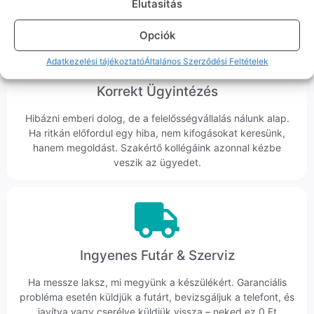
Elutasitás
Opciók
Adatkezelési tájékoztató
Általános Szerződési Feltételek
Korrekt Ügyintézés
Hibázni emberi dolog, de a felelősségvállalás nálunk alap.
Ha ritkán előfordul egy hiba, nem kifogásokat keresünk,
hanem megoldást. Szakértő kollégáink azonnal kézbe
veszik az ügyedet.
Ingyenes Futár & Szerviz
Ha messze laksz, mi megyünk a készülékért. Garanciális
probléma esetén küldjük a futárt, bevizsgáljuk a telefont, és
javítva vagy cserélve küldjük vissza – neked ez 0 Ft