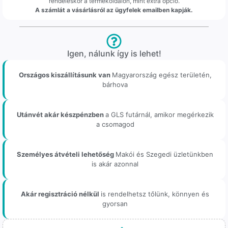
rendeléskor a termékoldalon, mint extra opció.
A számlát a vásárlásról az ügyfelek emailben kapják.
Igen, nálunk így is lehet!
Országos kiszállításunk van
Magyarország egész területén,
bárhova
Utánvét akár készpénzben
a GLS futárnál, amikor megérkezik
a csomagod
Személyes átvételi lehetőség
Makói és Szegedi üzletünkben
is akár azonnal
Akár regisztráció nélkül
is rendelhetsz tőlünk, könnyen és
gyorsan