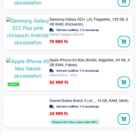
Samsung Galaxy S22+ (Jó, Független, 128 GB, 8
GB RAM, Rózsaszín)
Várható szállítás: 1-2 munkanap
Kijelzőn beégés látható!
79 990
Ft
Apple iPhone Xs Max (Kiváló, független, 64 GB, 4
GB RAM, Fekete)
Várható szállítás: 1-2 munkanap
Akkumulátor: 100%
62 990
Ft
100%
Xiaomi Redmi Watch 4 (Jó , , 16 GB, RAM, fehér)
Várható szállítás: 1-2 munkanap
28 999
Ft
Megtakarítás újhoz képest
akár 40%