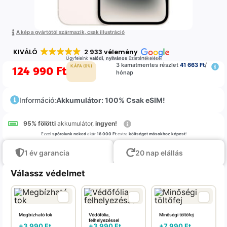
A kép a gyártótól származik, csak illustráció
KIVÁLÓ
2 933 vélemény
Ügyfeleink
valódi
,
nyilvános
üzletértékelései
3 kamatmentes részlet
41 663 Ft
/
124 990
Ft
K.ÁFA (0%)
hónap
Információ:
Akkumulátor: 100% Csak eSIM!
95% fölötti
akkumulátor,
ingyen!
Ezzel
spórolunk neked
akár
16 000 Ft
extra
költséget másokhoz képest
!
1 év garancia
20 nap elállás
Válassz védelmet
Megbízható tok
Védőfólia,
Minőségi töltőfej
felhelyezéssel
+
3 990
Ft
+
3 990
Ft
+
7 990
Ft