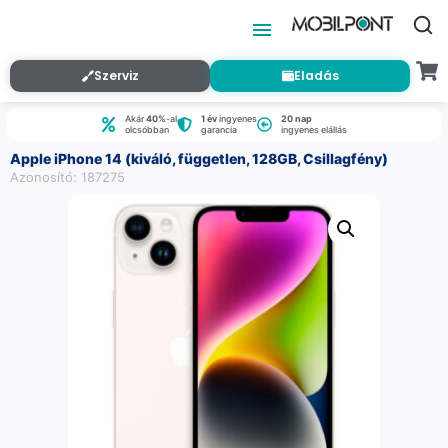
Szerviz
Eladás
Akár
40%
-al
1 év
ingyenes
20 nap
olcsóbban
garancia
ingyenes elállás
Apple iPhone 14 (kiváló, független, 128GB, Csillagfény)
Azonosító: 187275