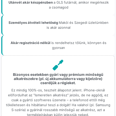
Utánvét akár készpénzben
a GLS futárnál, amikor megérkezik
a csomagod
Személyes átvételi lehetőség
Makói és Szegedi üzletünkben
is akár azonnal
Akár regisztráció nélkül
is rendelhetsz tőlünk, könnyen és
gyorsan
Bizonyos esetekben gyári vagy prémium minőségű
alkatrészekre (pl. új akkumulátorra vagy kijelzőre)
cseréljük a régieket.
Ez mindig 100%-os, tesztelt állapotot jelent. iPhone-oknál
előfordulhat az "Ismeretlen alkatrész" jelzés, de ne aggódj, ez
csak a gyártó szoftveres üzenete – a telefonod ettől még
tökéletesen és hibátlanul teszi a dolgát! Ha valahol (pl. Samsung
S-széria) a gyárinál rosszabb minőségű az alkatrész, azt a
termékleírásban külön jelezzük neked.