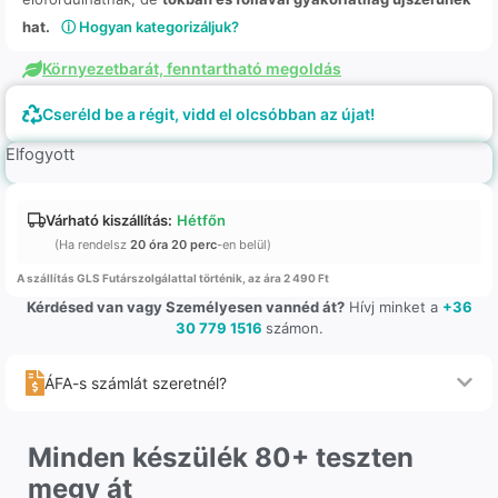
hat.
ⓘ Hogyan kategorizáljuk?
Környezetbarát, fenntartható megoldás
Cseréld be a régit, vidd el olcsóbban az újat!
Elfogyott
Várható kiszállítás:
Hétfőn
(Ha rendelsz
20 óra 20 perc
-en belül)
A szállítás GLS Futárszolgálattal történik, az ára 2 490 Ft
Kérdésed van vagy Személyesen vannéd át?
Hívj minket a
+36
30 779 1516
számon.
ÁFA-s számlát szeretnél?
Minden készülék 80+ teszten
megy át