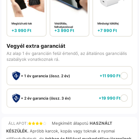
Megbízható tok
Védőfólia,
Minőségi töltőfej
felhelyezéssel
+
3 990
Ft
+
3 990
Ft
+
7 990
Ft
Vegyél extra garanciát
Az alap 1 év garancián felül értendő, az általános garanciális
szabályok vonatkoznak rá.
+
11 990
Ft
+ 1 év garancia (össz. 2 év)
+
19 990
Ft
+ 2 év garancia (össz. 3 év)
Megkímélt állapotú
HASZNÁLT
ÁLLAPOT:
KÉSZÜLÉK.
Apróbb karcok, kopás vagy toknak a nyomai
előfordulhatnak, de
tokban és fóliával gyakorlatilag újszerűnek