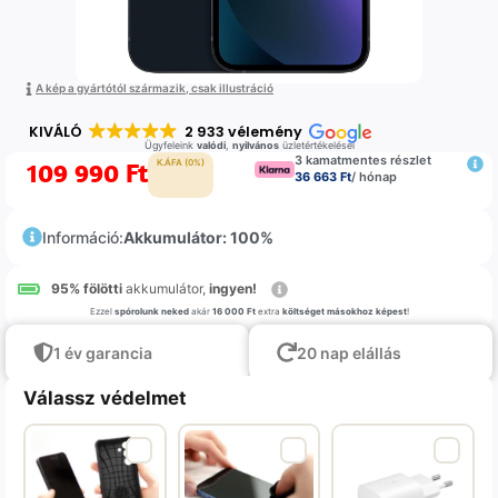
A kép a gyártótól származik, csak illustráció
KIVÁLÓ
2 933 vélemény
Ügyfeleink
valódi
,
nyilvános
üzletértékelései
3 kamatmentes részlet
109 990
Ft
K.ÁFA (0%)
36 663 Ft
/ hónap
Információ:
Akkumulátor: 100%
95% fölötti
akkumulátor,
ingyen!
Ezzel
spórolunk neked
akár
16 000 Ft
extra
költséget másokhoz képest
!
1 év garancia
20 nap elállás
Válassz védelmet