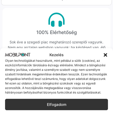
100% Elérhetőség
Sok éve a szegedi piac meghatározó szereplői vagyunk.
Nem egy arctalan webshop vagyunk: ha kérdésed van, élő
ember veszi fel a telefont, és személyesen is megtalálsz
Kezelés
minket Szegeden.
Olyan technológiákat használunk, mint például a sütik (cookies), az
eszközinformációk tárolására és/vagy elérésére. Mindezt a böngészési
élmény javítása, valamint a személyre szabott vagy nem személyre
szabott hirdetések megjelenítése érdekében tesszük. Ezen technológiák
elfogadása lehetővé teszi számunkra, hogy olyan adatokat dolgozzunk
fel ezen az oldalon, mint a böngészési szokások vagy az egyedi
azonosítók. A hozzájárulás megtagadása vagy visszavonása
Korrekt Ügyintézés
hátrányosan befolyásolhat bizonyos funkciókat és szolgáltatásokat.
Hibázni emberi dolog, de a felelősségvállalás nálunk alap.
Elfogadom
Ha ritkán előfordul egy hiba, nem kifogásokat keresünk,
hanem megoldást. Szakértő kollégáink azonnal kézbe