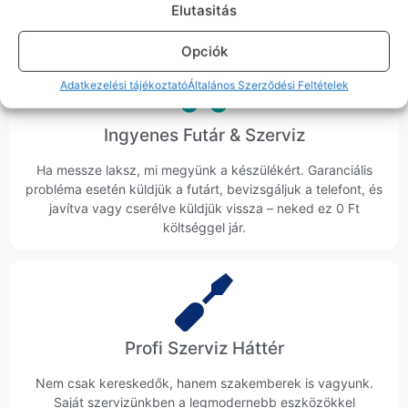
Elutasitás
veszik az ügyedet.
Opciók
Adatkezelési tájékoztató
Általános Szerződési Feltételek
Ingyenes Futár & Szerviz
Ha messze laksz, mi megyünk a készülékért. Garanciális
probléma esetén küldjük a futárt, bevizsgáljuk a telefont, és
javítva vagy cserélve küldjük vissza – neked ez 0 Ft
költséggel jár.
Profi Szerviz Háttér
Nem csak kereskedők, hanem szakemberek is vagyunk.
Saját szervizünkben a legmodernebb eszközökkel