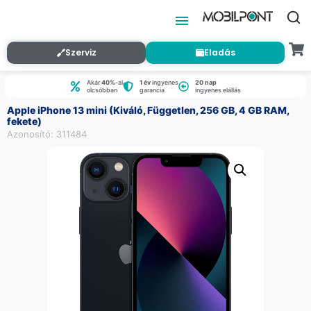
Szerviz
Eladás
Akár
40%
-al
1 év
ingyenes
20 nap
olcsóbban
garancia
ingyenes elállás
Apple iPhone 13 mini (Kiváló, Független, 256 GB, 4 GB RAM,
fekete)
Azonosító: 311484