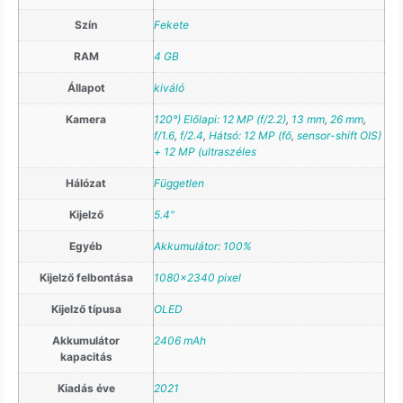
Szín
Fekete
RAM
4 GB
Állapot
kiváló
Kamera
120°) Előlapi: 12 MP (f/2.2)
,
13 mm
,
26 mm
,
f/1.6
,
f/2.4
,
Hátsó: 12 MP (fő
,
sensor-shift OIS)
+ 12 MP (ultraszéles
Hálózat
Független
Kijelző
5.4"
Egyéb
Akkumulátor: 100%
Kijelző felbontása
1080×2340 pixel
Kijelző típusa
OLED
Akkumulátor
2406 mAh
kapacitás
Kiadás éve
2021