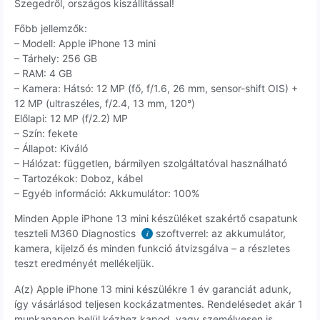
Szegedről, országos kiszállítással!
Főbb jellemzők:
– Modell: Apple iPhone 13 mini
– Tárhely: 256 GB
– RAM: 4 GB
– Kamera: Hátsó: 12 MP (fő, f/1.6, 26 mm, sensor-shift OIS) +
12 MP (ultraszéles, f/2.4, 13 mm, 120°)
Előlapi: 12 MP (f/2.2) MP
– Szín: fekete
– Állapot: Kiváló
– Hálózat: független, bármilyen szolgáltatóval használható
– Tartozékok: Doboz, kábel
– Egyéb információ: Akkumulátor: 100%
Minden Apple iPhone 13 mini készüléket szakértő csapatunk
teszteli M360 Diagnostics
szoftverrel: az akkumulátor,
i
kamera, kijelző és minden funkció átvizsgálva – a részletes
teszt eredményét mellékeljük.
A(z) Apple iPhone 13 mini készülékre 1 év garanciát adunk,
így vásárlásod teljesen kockázatmentes. Rendelésedet akár 1
munkanapon belül kézhez kapod, vagy személyesen is