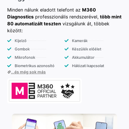
Minden nálunk eladott telefont az
M360
Diagnostics
professzionális rendszerével,
több mint
80 automatizált teszten
vizsgálunk át, többek
között:
Kijelző
Kamerák
Gombok
Készülék előélet
Mikrofonok
Akkumulátor
Biometrikus azonosító
Hálózati kapcsolat
...és még sok más