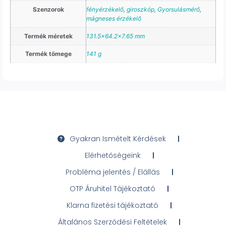
Szenzorok
fényérzékelő
,
giroszkóp
,
Gyorsulásmérő
,
mágneses érzékelő
Termék méretek
131.5×64.2×7.65 mm
Termék tömege
141 g
Gyakran Ismételt Kérdések
Elérhetőségeink
Probléma jelentés / Elállás
OTP Áruhitel Tájékoztató
Klarna fizetési tájékoztató
Általános Szerződési Feltételek