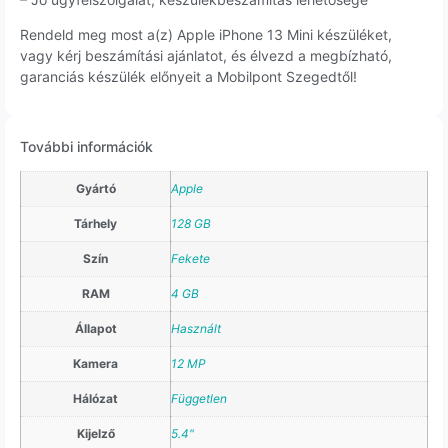
Rendeld meg most a(z) Apple iPhone 13 Mini készüléket,
vagy kérj beszámítási ajánlatot, és élvezd a megbízható,
garanciás készülék előnyeit a Mobilpont Szegedtől!
További információk
Gyártó
Apple
Tárhely
128 GB
Szín
Fekete
RAM
4 GB
Állapot
Használt
Kamera
12 MP
Hálózat
Független
Kijelző
5.4"