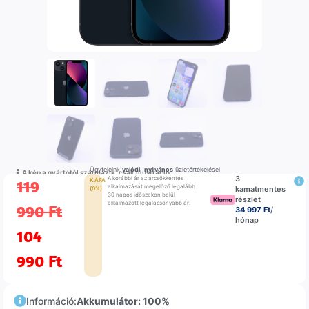
Ügyfeleink
valódi
,
nyilvános
üzletértékelései
A kép a gyártótól származik, csak illustráció
3
A korábbi ár az árcsökkentés
119
K.ÁFA
alkalmazását megelőző legalább
kamatmentes
(0%)
30 napos időszakon belül
részlet
alkalmazott legalacsonyabb ár.
990
Ft
34 997 Ft
/
hónap
104
990
Ft
Információ:
Akkumulátor: 100%