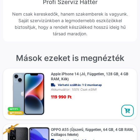
Profi Szerviz Háttér
Nem csak kereskedők, hanem szakemberek is vagyunk.
Saját szervizünkben a legmodernebb eszközökkel
biztosítjuk, hogy a rendelt készüléked hosszú ideig hű
társad maradjon.
Mások ezeket is megnézték
Apple iPhone 14 (Jó, Független, 128 GB, 4 GB
RAM, Kék)
Várható szállítás: 1-2 munkanap
Akkumulátor: 100% Csak eSIM!
119 990
Ft
100%
Prémium
OPPO A55 (Újszerű, független, 64 GB, 4 GB RAM,
Csillagos fekete)