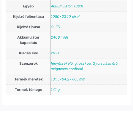
Egyéb
Akkumulátor: 100%
Kijelző felbontása
1080×2340 pixel
Kijelző típusa
OLED
Akkumulátor
2406 mAh
kapacitás
Kiadás éve
2021
Szenzorok
fényérzékelő
,
giroszkóp
,
Gyorsulásmérő
,
mágneses érzékelő
Termék méretek
131.5×64.2×7.65 mm
Termék tömege
141 g