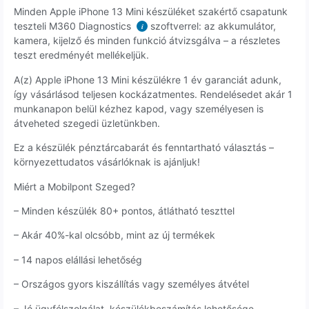
Minden Apple iPhone 13 Mini készüléket szakértő csapatunk
teszteli M360 Diagnostics
szoftverrel: az akkumulátor,
i
kamera, kijelző és minden funkció átvizsgálva – a részletes
teszt eredményét mellékeljük.
A(z) Apple iPhone 13 Mini készülékre 1 év garanciát adunk,
így vásárlásod teljesen kockázatmentes. Rendelésedet akár 1
munkanapon belül kézhez kapod, vagy személyesen is
átveheted szegedi üzletünkben.
Ez a készülék pénztárcabarát és fenntartható választás –
környezettudatos vásárlóknak is ajánljuk!
Miért a Mobilpont Szeged?
– Minden készülék 80+ pontos, átlátható teszttel
– Akár 40%-kal olcsóbb, mint az új termékek
– 14 napos elállási lehetőség
– Országos gyors kiszállítás vagy személyes átvétel
– Jó ügyfélszolgálat, készülékbeszámítás lehetősége