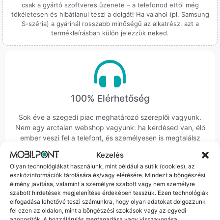
csak a gyártó szoftveres üzenete – a telefonod ettől még
tökéletesen és hibátlanul teszi a dolgát! Ha valahol (pl. Samsung
S-széria) a gyárinál rosszabb minőségű az alkatrész, azt a
termékleírásban külön jelezzük neked.
100% Elérhetőség
Sok éve a szegedi piac meghatározó szereplői vagyunk.
Nem egy arctalan webshop vagyunk: ha kérdésed van, élő
ember veszi fel a telefont, és személyesen is megtalálsz
minket Szegeden.
Kezelés
Olyan technológiákat használunk, mint például a sütik (cookies), az
eszközinformációk tárolására és/vagy elérésére. Mindezt a böngészési
élmény javítása, valamint a személyre szabott vagy nem személyre
szabott hirdetések megjelenítése érdekében tesszük. Ezen technológiák
elfogadása lehetővé teszi számunkra, hogy olyan adatokat dolgozzunk
fel ezen az oldalon, mint a böngészési szokások vagy az egyedi
Korrekt Ügyintézés
azonosítók. A hozzájárulás megtagadása vagy visszavonása