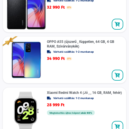
Várható szállítás: 1-2 munkanap
32 990
Ft
27%
OPPO A55 (újszerű , független, 64 GB, 4 GB
RAM, Szivárványkék)
Várható szállítás: 1-2 munkanap
34 990
Ft
27%
Xiaomi Redmi Watch 4 (Jó , , 16 GB, RAM, fehér)
Várható szállítás: 1-2 munkanap
28 999
Ft
Megtakarítás újhoz képest
akár 40%