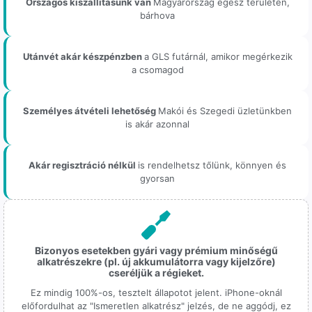
Országos kiszállításunk van
Magyarország egész területén,
bárhova
Utánvét akár készpénzben
a GLS futárnál, amikor megérkezik
a csomagod
Személyes átvételi lehetőség
Makói és Szegedi üzletünkben
is akár azonnal
Akár regisztráció nélkül
is rendelhetsz tőlünk, könnyen és
gyorsan
Bizonyos esetekben gyári vagy prémium minőségű
alkatrészekre (pl. új akkumulátorra vagy kijelzőre)
cseréljük a régieket.
Ez mindig 100%-os, tesztelt állapotot jelent. iPhone-oknál
előfordulhat az "Ismeretlen alkatrész" jelzés, de ne aggódj, ez