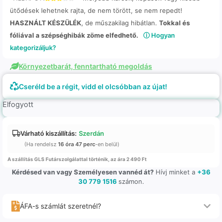
ütődések lehetnek rajta, de nem törött, se nem repedt!
HASZNÁLT KÉSZÜLÉK
, de műszakilag hibátlan.
Tokkal és
fóliával a szépséghibák zöme elfedhető.
ⓘ Hogyan
kategorizáljuk?
Környezetbarát, fenntartható megoldás
Cseréld be a régit, vidd el olcsóbban az újat!
Elfogyott
Várható kiszállítás:
Szerdán
(Ha rendelsz
16 óra 47 perc
-en belül)
A szállítás GLS Futárszolgálattal történik, az ára 2 490 Ft
Kérdésed van vagy Személyesen vannéd át?
Hívj minket a
+36
30 779 1516
számon.
ÁFA-s számlát szeretnél?