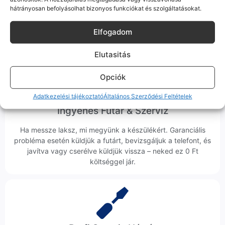
hátrányosan befolyásolhat bizonyos funkciókat és szolgáltatásokat.
Hibázni emberi dolog, de a felelősségvállalás nálunk alap.
Ha ritkán előfordul egy hiba, nem kifogásokat keresünk,
Elfogadom
hanem megoldást. Szakértő kollégáink azonnal kézbe
veszik az ügyedet.
Elutasitás
Opciók
Adatkezelési tájékoztató
Általános Szerződési Feltételek
Ingyenes Futár & Szerviz
Ha messze laksz, mi megyünk a készülékért. Garanciális
probléma esetén küldjük a futárt, bevizsgáljuk a telefont, és
javítva vagy cserélve küldjük vissza – neked ez 0 Ft
költséggel jár.