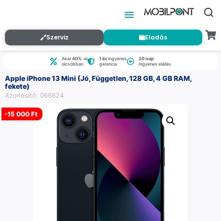
Szerviz
Eladás
Akár
40%
-al
1 év
ingyenes
20 nap
olcsóbban
garancia
ingyenes elállás
Apple iPhone 13 Mini (Jó, Független, 128 GB, 4 GB RAM,
fekete)
Azonosító: 066824
-
15 000 Ft