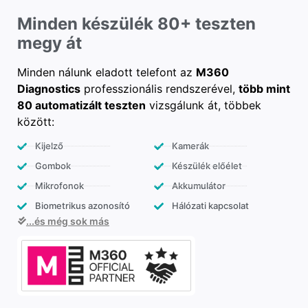
Minden készülék 80+ teszten
megy át
Minden nálunk eladott telefont az
M360
Diagnostics
professzionális rendszerével,
több mint
80 automatizált teszten
vizsgálunk át, többek
között:
Kijelző
Kamerák
Gombok
Készülék előélet
Mikrofonok
Akkumulátor
Biometrikus azonosító
Hálózati kapcsolat
...és még sok más