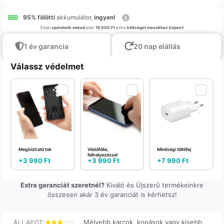
95% fölötti
akkumulátor,
ingyen!
Ezzel
spórolunk neked
akár
16 000 Ft
extra
költséget másokhoz képest
!
1 év garancia
20 nap elállás
Válassz védelmet
Megbízható tok
Védőfólia,
Minőségi töltőfej
felhelyezéssel
+
3 990
Ft
+
3 990
Ft
+
7 990
Ft
Extra garanciát szeretnél?
Kiváló és Újszerű termékeinkre
összesen akár 3 év garanciát is kérhetsz!
Mélyebb karcok, kopások vagy kisebb
ÁLLAPOT: