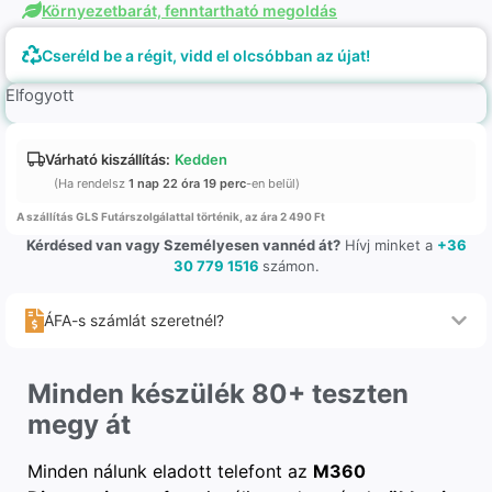
Környezetbarát, fenntartható megoldás
Cseréld be a régit, vidd el olcsóbban az újat!
Elfogyott
Várható kiszállítás:
Kedden
(Ha rendelsz
1 nap 22 óra 19 perc
-en belül)
A szállítás GLS Futárszolgálattal történik, az ára 2 490 Ft
Kérdésed van vagy Személyesen vannéd át?
Hívj minket a
+36
30 779 1516
számon.
ÁFA-s számlát szeretnél?
Minden készülék 80+ teszten
megy át
Minden nálunk eladott telefont az
M360