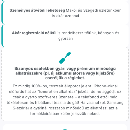
Személyes átvételi lehetőség
Makói és Szegedi üzletünkben
is akár azonnal
Akár regisztráció nélkül
is rendelhetsz tőlünk, könnyen és
gyorsan
Bizonyos esetekben gyári vagy prémium minőségű
alkatrészekre (pl. új akkumulátorra vagy kijelzőre)
cseréljük a régieket.
Ez mindig 100%-os, tesztelt állapotot jelent. iPhone-oknál
előfordulhat az "Ismeretlen alkatrész" jelzés, de ne aggódj, ez
csak a gyártó szoftveres üzenete – a telefonod ettől még
tökéletesen és hibátlanul teszi a dolgát! Ha valahol (pl. Samsung
S-széria) a gyárinál rosszabb minőségű az alkatrész, azt a
termékleírásban külön jelezzük neked.