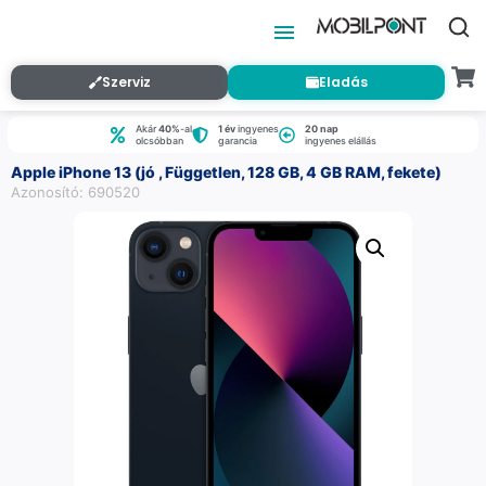
Szerviz
Eladás
Akár
40%
-al
1 év
ingyenes
20 nap
olcsóbban
garancia
ingyenes elállás
Apple iPhone 13 (jó , Független, 128 GB, 4 GB RAM, fekete)
Azonosító: 690520