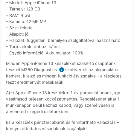
– Modell: Apple iPhone 13
– Tárhely: 128 GB
– RAM: 4 GB
– Kamera: 12 MP MP
– Szín: fekete
– Állapot: jó
– Hálózat: független, bármilyen szolgáltatóval használható
– Tartozékok: doboz, kábel
– Egyéb információ: Akkumulátor: 100%
Minden Apple iPhone 13 készüléket szakértő csapatunk
teszteli M360 Diagnostics
szoftverrel: az akkumulátor,
i
kamera, kijelző és minden funkció átvizsgálva – a részletes
teszt eredményét mellékeljük.
A(z) Apple iPhone 13 készülékre 1 év garanciát adunk, így
vásárlásod teljesen kockázatmentes. Rendelésedet akár 1
munkanapon belül kézhez kapod, vagy személyesen is
átveheted szegedi üzletünkben.
Ez a készülék pénztárcabarát és fenntartható választás –
környezettudatos vásárlóknak is ajánljuk!