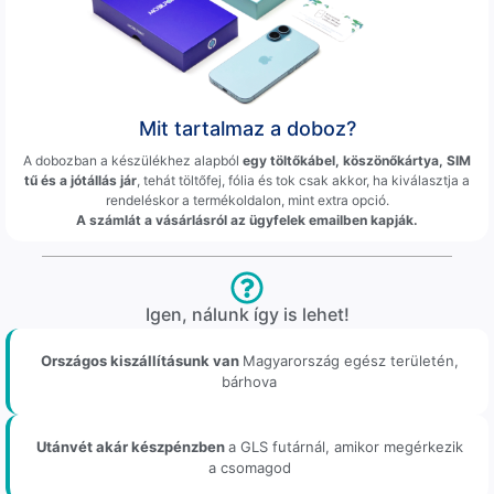
Mit tartalmaz a doboz?
A dobozban a készülékhez alapból
egy töltőkábel, köszönőkártya, SIM
tű és a jótállás jár
, tehát töltőfej, fólia és tok csak akkor, ha kiválasztja a
rendeléskor a termékoldalon, mint extra opció.
A számlát a vásárlásról az ügyfelek emailben kapják.
Igen, nálunk így is lehet!
Országos kiszállításunk van
Magyarország egész területén,
bárhova
Utánvét akár készpénzben
a GLS futárnál, amikor megérkezik
a csomagod