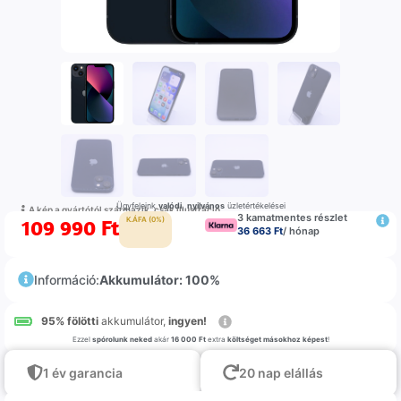
Ügyfeleink
valódi
,
nyilvános
üzletértékelései
A kép a gyártótól származik, csak illustráció
3 kamatmentes részlet
109 990
Ft
K.ÁFA (0%)
36 663 Ft
/ hónap
Információ:
Akkumulátor: 100%
95% fölötti
akkumulátor,
ingyen!
Ezzel
spórolunk neked
akár
16 000 Ft
extra
költséget másokhoz képest
!
1 év garancia
20 nap elállás