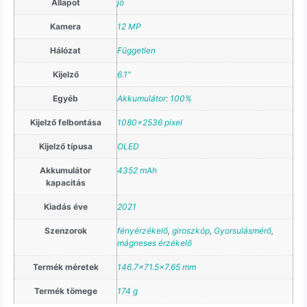
Állapot
jó
Kamera
12 MP
Hálózat
Független
Kijelző
6.1"
Egyéb
Akkumulátor: 100%
Kijelző felbontása
1080×2536 pixel
Kijelző típusa
OLED
Akkumulátor
4352 mAh
kapacitás
Kiadás éve
2021
Szenzorok
fényérzékelő
,
giroszkóp
,
Gyorsulásmérő
,
mágneses érzékelő
Termék méretek
146.7×71.5×7.65 mm
Termék tömege
174 g