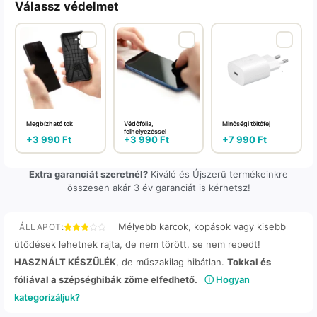
Válassz védelmet
Megbízható tok
Védőfólia,
Minőségi töltőfej
felhelyezéssel
+
3 990
Ft
+
3 990
Ft
+
7 990
Ft
Extra garanciát szeretnél?
Kiváló és Újszerű termékeinkre
összesen akár 3 év garanciát is kérhetsz!
Mélyebb karcok, kopások vagy kisebb
ÁLLAPOT:
ütődések lehetnek rajta, de nem törött, se nem repedt!
HASZNÁLT KÉSZÜLÉK
, de műszakilag hibátlan.
Tokkal és
fóliával a szépséghibák zöme elfedhető.
ⓘ Hogyan
kategorizáljuk?