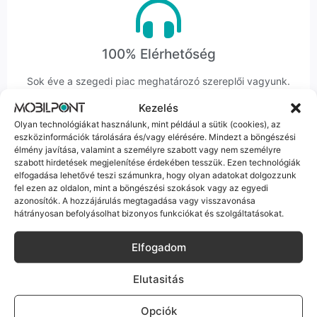
100% Elérhetőség
Sok éve a szegedi piac meghatározó szereplői vagyunk.
Nem egy arctalan webshop vagyunk: ha kérdésed van, élő
Kezelés
ember veszi fel a telefont, és személyesen is megtalálsz
Olyan technológiákat használunk, mint például a sütik (cookies), az
minket Szegeden.
eszközinformációk tárolására és/vagy elérésére. Mindezt a böngészési
élmény javítása, valamint a személyre szabott vagy nem személyre
szabott hirdetések megjelenítése érdekében tesszük. Ezen technológiák
elfogadása lehetővé teszi számunkra, hogy olyan adatokat dolgozzunk
fel ezen az oldalon, mint a böngészési szokások vagy az egyedi
azonosítók. A hozzájárulás megtagadása vagy visszavonása
hátrányosan befolyásolhat bizonyos funkciókat és szolgáltatásokat.
Korrekt Ügyintézés
Elfogadom
Hibázni emberi dolog, de a felelősségvállalás nálunk alap.
Ha ritkán előfordul egy hiba, nem kifogásokat keresünk,
hanem megoldást. Szakértő kollégáink azonnal kézbe
Elutasitás
veszik az ügyedet.
Opciók