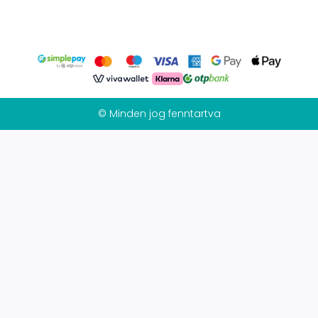
© Minden jog fenntartva