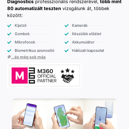
Diagnostics
professzionális rendszerével,
több mint
80 automatizált teszten
vizsgálunk át, többek
között:
Kijelző
Kamerák
Gombok
Készülék előélet
Mikrofonok
Akkumulátor
Biometrikus azonosító
Hálózati kapcsolat
...és még sok más