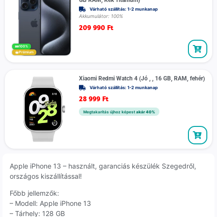
GB RAM, Kék Titánium)
Várható szállítás: 1-2 munkanap
Akkumulátor: 100%
209 990
Ft
100%
Prémium
Xiaomi Redmi Watch 4 (Jó , , 16 GB, RAM, fehér)
Várható szállítás: 1-2 munkanap
28 999
Ft
Megtakarítás újhoz képest
akár 40%
Apple iPhone 13 – használt, garanciás készülék Szegedről,
országos kiszállítással!
Főbb jellemzők:
– Modell: Apple iPhone 13
– Tárhely: 128 GB