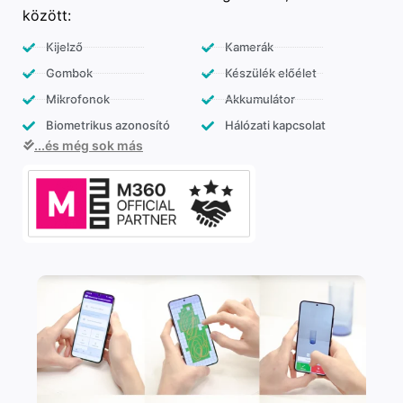
között:
Kijelző
Kamerák
Gombok
Készülék előélet
Mikrofonok
Akkumulátor
Biometrikus azonosító
Hálózati kapcsolat
...és még sok más