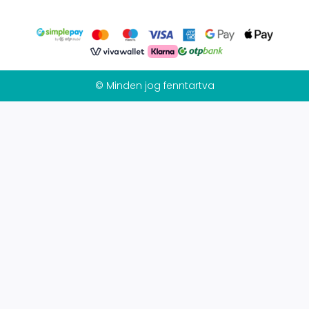
© Minden jog fenntartva