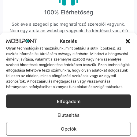
100% Elérhetőség
Sok éve a szegedi piac meghatározó szereplői vagyunk.
Nem egy arctalan webshop vagyunk: ha kérdésed van, élő
ember veszi fel a telefont, és személyesen is megtalálsz
Kezelés
minket Szegeden.
Olyan technológiákat használunk, mint például a sütik (cookies), az
eszközinformációk tárolására és/vagy elérésére. Mindezt a böngészési
élmény javítása, valamint a személyre szabott vagy nem személyre
szabott hirdetések megjelenítése érdekében tesszük. Ezen technológiák
elfogadása lehetővé teszi számunkra, hogy olyan adatokat dolgozzunk
fel ezen az oldalon, mint a böngészési szokások vagy az egyedi
azonosítók. A hozzájárulás megtagadása vagy visszavonása
Korrekt Ügyintézés
hátrányosan befolyásolhat bizonyos funkciókat és szolgáltatásokat.
Hibázni emberi dolog, de a felelősségvállalás nálunk alap.
Elfogadom
Ha ritkán előfordul egy hiba, nem kifogásokat keresünk,
hanem megoldást. Szakértő kollégáink azonnal kézbe
veszik az ügyedet.
Elutasitás
Opciók