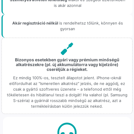
is akár azonnal
Akár regisztráció nélkül
is rendelhetsz tőlünk, könnyen és
gyorsan
Bizonyos esetekben gyári vagy prémium minőségű
alkatrészekre (pl. új akkumulátorra vagy kijelzőre)
cseréljük a régieket.
Ez mindig 100%-os, tesztelt állapotot jelent. iPhone-oknál
előfordulhat az "Ismeretlen alkatrész" jelzés, de ne aggódj, ez
csak a gyártó szoftveres üzenete – a telefonod ettől még
tökéletesen és hibátlanul teszi a dolgát! Ha valahol (pl. Samsung
S-széria) a gyárinál rosszabb minőségű az alkatrész, azt a
termékleírásban külön jelezzük neked.