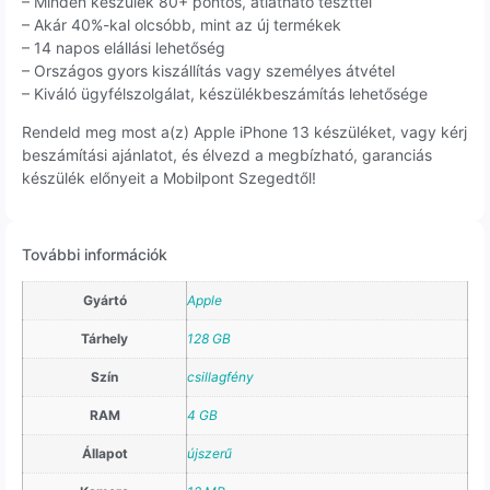
– Minden készülék 80+ pontos, átlátható teszttel
– Akár 40%-kal olcsóbb, mint az új termékek
– 14 napos elállási lehetőség
– Országos gyors kiszállítás vagy személyes átvétel
– Kiváló ügyfélszolgálat, készülékbeszámítás lehetősége
Rendeld meg most a(z) Apple iPhone 13 készüléket, vagy kérj
beszámítási ajánlatot, és élvezd a megbízható, garanciás
készülék előnyeit a Mobilpont Szegedtől!
További információk
Gyártó
Apple
Tárhely
128 GB
Szín
csillagfény
RAM
4 GB
Állapot
újszerű