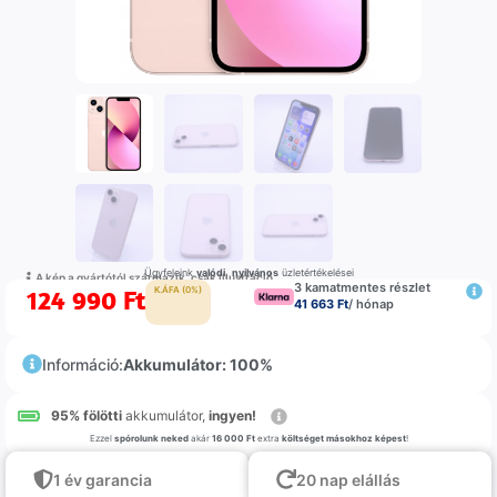
Ügyfeleink
valódi
,
nyilvános
üzletértékelései
A kép a gyártótól származik, csak illustráció
3 kamatmentes részlet
124 990
Ft
K.ÁFA (0%)
41 663 Ft
/ hónap
Információ:
Akkumulátor: 100%
95% fölötti
akkumulátor,
ingyen!
Ezzel
spórolunk neked
akár
16 000 Ft
extra
költséget másokhoz képest
!
1 év garancia
20 nap elállás