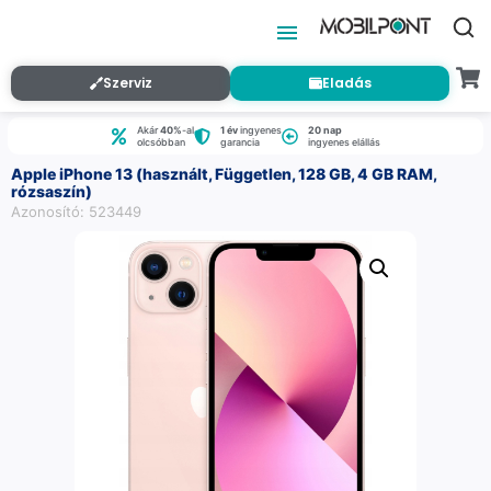
Szerviz
Eladás
Akár
40%
-al
1 év
ingyenes
20 nap
olcsóbban
garancia
ingyenes elállás
Apple iPhone 13 (használt, Független, 128 GB, 4 GB RAM,
rózsaszín)
Azonosító: 523449