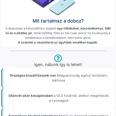
Mit tartalmaz a doboz?
A dobozban a készülékhez alapból
egy töltőkábel, köszönőkártya, SIM
tű és a jótállás jár
, tehát töltőfej, fólia és tok csak akkor, ha kiválasztja a
rendeléskor a termékoldalon, mint extra opció.
A számlát a vásárlásról az ügyfelek emailben kapják.
Igen, nálunk így is lehet!
Országos kiszállításunk van
Magyarország egész területén,
bárhova
Utánvét akár készpénzben
a GLS futárnál, amikor megérkezik
a csomagod
Személyes átvételi lehetőség
Makói és Szegedi üzletünkben