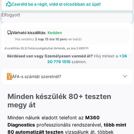
Cseréld be a régit, vidd el olcsóbban az újat!
Elfogyott
Várható kiszállítás:
Kedden
(Ha rendelsz
2 nap 15 óra 10 perc
-en belül)
A szállítás GLS Futárszolgálattal történik, az ára 2 490 Ft
Kérdésed van vagy Személyesen vannéd át?
Hívj minket a
+36
30 779 1516
számon.
ÁFA-s számlát szeretnél?
Minden készülék 80+ teszten
megy át
Minden nálunk eladott telefont az
M360
Diagnostics
professzionális rendszerével,
több mint
80 automatizált teszten
vizsgálunk át, többek