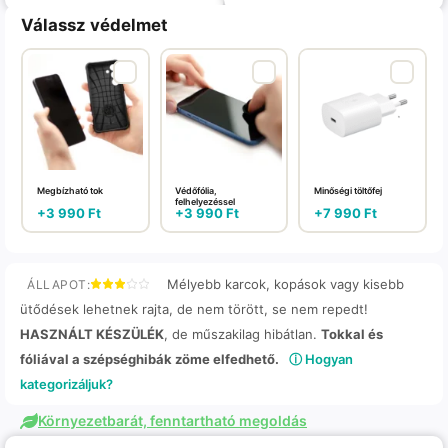
Válassz védelmet
Megbízható tok
Védőfólia,
Minőségi töltőfej
felhelyezéssel
+
3 990
Ft
+
3 990
Ft
+
7 990
Ft
Mélyebb karcok, kopások vagy kisebb
ÁLLAPOT:
ütődések lehetnek rajta, de nem törött, se nem repedt!
HASZNÁLT KÉSZÜLÉK
, de műszakilag hibátlan.
Tokkal és
fóliával a szépséghibák zöme elfedhető.
ⓘ Hogyan
kategorizáljuk?
Környezetbarát, fenntartható megoldás