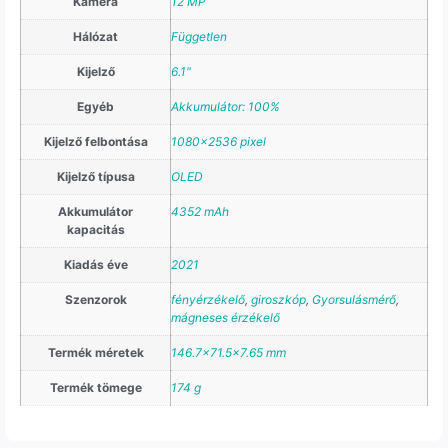
Kamera
12 MP
Hálózat
Független
Kijelző
6.1"
Egyéb
Akkumulátor: 100%
Kijelző felbontása
1080×2536 pixel
Kijelző típusa
OLED
Akkumulátor
4352 mAh
kapacitás
Kiadás éve
2021
Szenzorok
fényérzékelő
,
giroszkóp
,
Gyorsulásmérő
,
mágneses érzékelő
Termék méretek
146.7×71.5×7.65 mm
Termék tömege
174 g