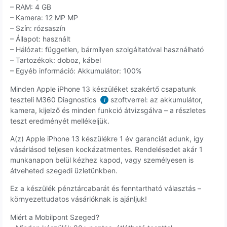
– RAM: 4 GB
– Kamera: 12 MP MP
– Szín: rózsaszín
– Állapot: használt
– Hálózat: független, bármilyen szolgáltatóval használható
– Tartozékok: doboz, kábel
– Egyéb információ: Akkumulátor: 100%
Minden Apple iPhone 13 készüléket szakértő csapatunk
teszteli M360 Diagnostics
szoftverrel: az akkumulátor,
i
kamera, kijelző és minden funkció átvizsgálva – a részletes
teszt eredményét mellékeljük.
A(z) Apple iPhone 13 készülékre 1 év garanciát adunk, így
vásárlásod teljesen kockázatmentes. Rendelésedet akár 1
munkanapon belül kézhez kapod, vagy személyesen is
átveheted szegedi üzletünkben.
Ez a készülék pénztárcabarát és fenntartható választás –
környezettudatos vásárlóknak is ajánljuk!
Miért a Mobilpont Szeged?