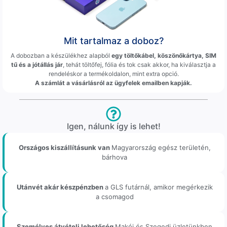
Mit tartalmaz a doboz?
A dobozban a készülékhez alapból
egy töltőkábel, köszönőkártya, SIM
tű és a jótállás jár
, tehát töltőfej, fólia és tok csak akkor, ha kiválasztja a
rendeléskor a termékoldalon, mint extra opció.
A számlát a vásárlásról az ügyfelek emailben kapják.
Igen, nálunk így is lehet!
Országos kiszállításunk van
Magyarország egész területén,
bárhova
Utánvét akár készpénzben
a GLS futárnál, amikor megérkezik
a csomagod
Személyes átvételi lehetőség
Makói és Szegedi üzletünkben