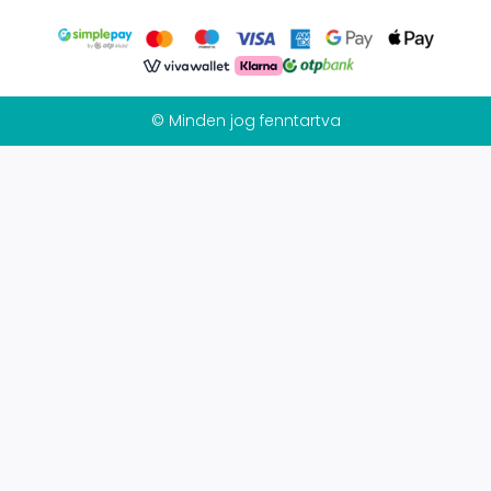
© Minden jog fenntartva