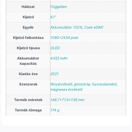
Hálózat
Független
Kijelző
6.1"
Egyéb
Akkumulátor: 100%
,
Csak eSIM!
Kijelző felbontása
1080×2536 pixel
Kijelző típusa
OLED
Akkumulátor
4352 mAh
kapacitás
Kiadás éve
2021
Szenzorok
fényérzékelő
,
giroszkóp
,
Gyorsulásmérő
,
mágneses érzékelő
Termék méretek
146.7×71.5×7.65 mm
Termék tömege
174 g