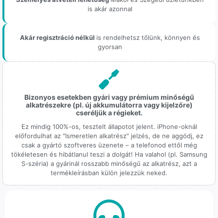
is akár azonnal
Akár regisztráció nélkül
is rendelhetsz tőlünk, könnyen és
gyorsan
Bizonyos esetekben gyári vagy prémium minőségű
alkatrészekre (pl. új akkumulátorra vagy kijelzőre)
cseréljük a régieket.
Ez mindig 100%-os, tesztelt állapotot jelent. iPhone-oknál
előfordulhat az "Ismeretlen alkatrész" jelzés, de ne aggódj, ez
csak a gyártó szoftveres üzenete – a telefonod ettől még
tökéletesen és hibátlanul teszi a dolgát! Ha valahol (pl. Samsung
S-széria) a gyárinál rosszabb minőségű az alkatrész, azt a
termékleírásban külön jelezzük neked.