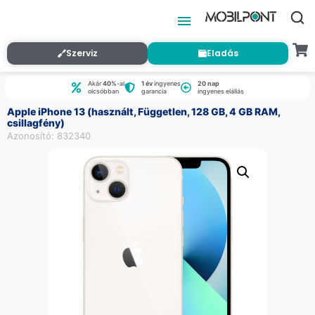
Szerviz
Eladás
Akár
40%
-al
1 év
ingyenes
20 nap
olcsóbban
garancia
ingyenes elállás
Apple iPhone 13 (használt, Független, 128 GB, 4 GB RAM,
csillagfény)
Azonosító: 832340