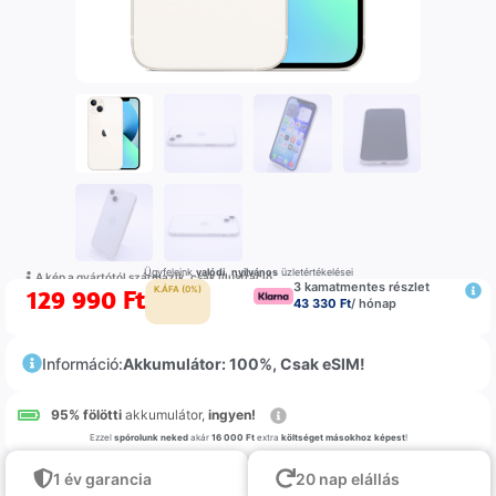
Ügyfeleink
valódi
,
nyilvános
üzletértékelései
A kép a gyártótól származik, csak illustráció
3 kamatmentes részlet
129 990
Ft
K.ÁFA (0%)
43 330 Ft
/ hónap
Információ:
Akkumulátor: 100%, Csak eSIM!
95% fölötti
akkumulátor,
ingyen!
Ezzel
spórolunk neked
akár
16 000 Ft
extra
költséget másokhoz képest
!
1 év garancia
20 nap elállás