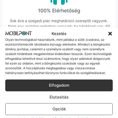
100% Elérhetőség
Sok éve a szegedi piac meghatározó szereplői vagyunk.
Nem egy arctalan webshop vagyunk: ha kérdésed van, élő
ember veszi fel a telefont, és személyesen is megtalálsz
Kezelés
minket Szegeden.
Olyan technológiákat használunk, mint például a sütik (cookies), az
eszközinformációk tárolására és/vagy elérésére. Mindezt a böngészési
élmény javítása, valamint a személyre szabott vagy nem személyre
szabott hirdetések megjelenítése érdekében tesszük. Ezen technológiák
elfogadása lehetővé teszi számunkra, hogy olyan adatokat dolgozzunk
fel ezen az oldalon, mint a böngészési szokások vagy az egyedi
azonosítók. A hozzájárulás megtagadása vagy visszavonása
Korrekt Ügyintézés
hátrányosan befolyásolhat bizonyos funkciókat és szolgáltatásokat.
Hibázni emberi dolog, de a felelősségvállalás nálunk alap.
Elfogadom
Ha ritkán előfordul egy hiba, nem kifogásokat keresünk,
hanem megoldást. Szakértő kollégáink azonnal kézbe
Elutasitás
veszik az ügyedet.
Opciók