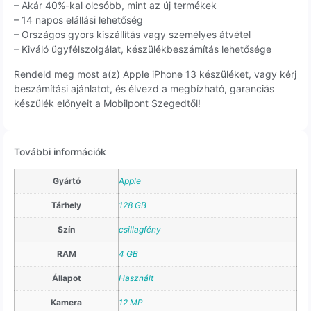
– Akár 40%-kal olcsóbb, mint az új termékek
– 14 napos elállási lehetőség
– Országos gyors kiszállítás vagy személyes átvétel
– Kiváló ügyfélszolgálat, készülékbeszámítás lehetősége
Rendeld meg most a(z) Apple iPhone 13 készüléket, vagy kérj
beszámítási ajánlatot, és élvezd a megbízható, garanciás
készülék előnyeit a Mobilpont Szegedtől!
További információk
Gyártó
Apple
Tárhely
128 GB
Szín
csillagfény
RAM
4 GB
Állapot
Használt
Kamera
12 MP