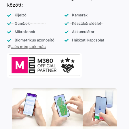
között:
Kijelző
Kamerák
Gombok
Készülék előélet
Mikrofonok
Akkumulátor
Biometrikus azonosító
Hálózati kapcsolat
...és még sok más