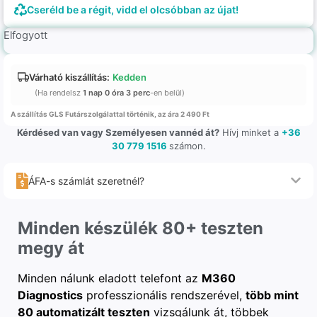
Cseréld be a régit, vidd el olcsóbban az újat!
Elfogyott
Várható kiszállítás:
Kedden
(Ha rendelsz
1 nap 0 óra 3 perc
-en belül)
A szállítás GLS Futárszolgálattal történik, az ára 2 490 Ft
Kérdésed van vagy Személyesen vannéd át?
Hívj minket a
+36
30 779 1516
számon.
ÁFA-s számlát szeretnél?
Minden készülék 80+ teszten
megy át
Minden nálunk eladott telefont az
M360
Diagnostics
professzionális rendszerével,
több mint
80 automatizált teszten
vizsgálunk át, többek