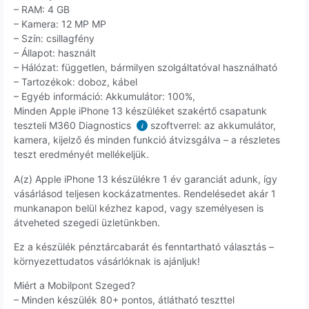
– RAM: 4 GB
– Kamera: 12 MP MP
– Szín: csillagfény
– Állapot: használt
– Hálózat: független, bármilyen szolgáltatóval használható
– Tartozékok: doboz, kábel
– Egyéb információ: Akkumulátor: 100%,
Minden Apple iPhone 13 készüléket szakértő csapatunk
teszteli M360 Diagnostics
szoftverrel: az akkumulátor,
i
kamera, kijelző és minden funkció átvizsgálva – a részletes
teszt eredményét mellékeljük.
A(z) Apple iPhone 13 készülékre 1 év garanciát adunk, így
vásárlásod teljesen kockázatmentes. Rendelésedet akár 1
munkanapon belül kézhez kapod, vagy személyesen is
átveheted szegedi üzletünkben.
Ez a készülék pénztárcabarát és fenntartható választás –
környezettudatos vásárlóknak is ajánljuk!
Miért a Mobilpont Szeged?
– Minden készülék 80+ pontos, átlátható teszttel