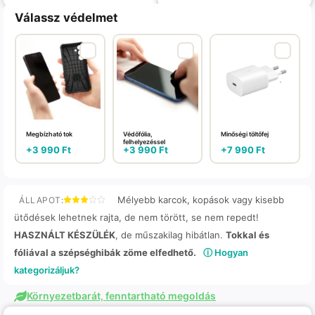
Válassz védelmet
Megbízható tok
Védőfólia,
Minőségi töltőfej
felhelyezéssel
+
3 990
Ft
+
3 990
Ft
+
7 990
Ft
Mélyebb karcok, kopások vagy kisebb
ÁLLAPOT:
ütődések lehetnek rajta, de nem törött, se nem repedt!
HASZNÁLT KÉSZÜLÉK
, de műszakilag hibátlan.
Tokkal és
fóliával a szépséghibák zöme elfedhető.
ⓘ Hogyan
kategorizáljuk?
Környezetbarát, fenntartható megoldás