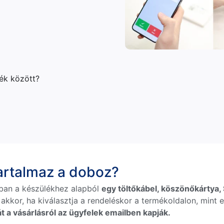
lék között?
tartalmaz a doboz?
ban a készülékhez alapból
egy töltőkábel, köszönőkártya, S
 akkor, ha kiválasztja a rendeléskor a termékoldalon, mint e
t a vásárlásról az ügyfelek emailben kapják.