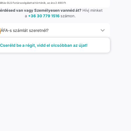
llítás GLS Futárszolgálattal történik, az ára 2 490 Ft
érdésed van vagy Személyesen vannéd át?
Hívj minket
a
+36 30 779 1516
számon.
ÁFA-s számlát szeretnél?
Cseréld be a régit, vidd el olcsóbban az újat!