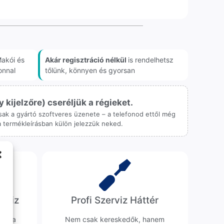
akói és
Akár regisztráció nélkül
is rendelhetsz
onnal
tőlünk, könnyen és gyorsan
ijelzőre) cseréljük a régieket.
 csak a gyártó szoftveres üzenete – a telefonod ettől még
 a termékleírásban külön jelezzük neked.
erviz
Profi Szerviz Háttér
ünk a
Nem csak kereskedők, hanem