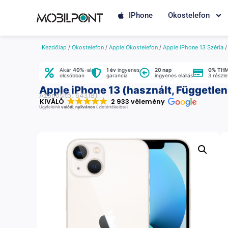
IPhone
Okostelefon
Kezdőlap
/
Okostelefon
/
Apple Okostelefon
/
Apple iPhone 13 Széria
Akár
40%
-al
1 év
ingyenes
20 nap
0% TH
olcsóbban
garancia
ingyenes elállás
3 részl
Apple iPhone 13 (használt, Független
Azonosító: 643181
KIVÁLÓ
2 933 vélemény
Ügyfeleink
valódi
,
nyilvános
üzletértékelései