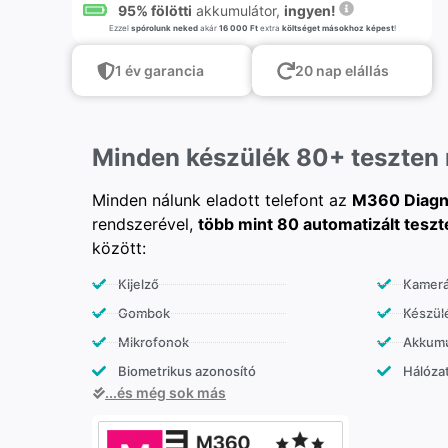
95% fölötti
akkumulátor,
ingyen!
Ezzel
spórolunk neked
akár
16 000 Ft
extra
költséget másokhoz képest
!
1 év garancia
20 nap elállás
Minden készülék 80+ teszten
Minden nálunk eladott telefont az
M360 Diagn
rendszerével,
több mint 80 automatizált teszt
között:
Kijelző
Kamer
Gombok
Készülé
Mikrofonok
Akkumu
Biometrikus azonosító
Hálózat
...és még sok más