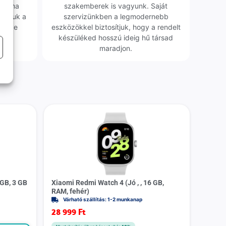
obléma
szakemberek is vagyunk. Saját
sgáljuk a
szervizünkben a legmodernebb
erélve
eszközökkel biztosítjuk, hogy a rendelt
0 Ft
készüléked hosszú ideig hű társad
maradjon.
 GB, 3 GB
Xiaomi Redmi Watch 4 (Jó , , 16 GB,
RAM, fehér)
Várható szállítás: 1-2 munkanap
28 999
Ft