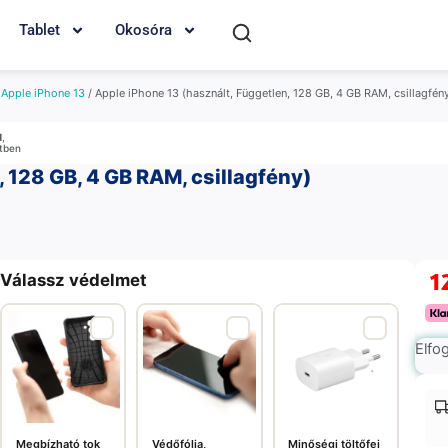
Tablet
Okosóra
/
Apple iPhone 13
/ Apple iPhone 13 (használt, Független, 128 GB, 4 GB RAM, csillagfén
M
,
etben
, 128 GB, 4 GB RAM, csillagfény)
1
Válassz védelmet
Elfo
Megbízható tok
Védőfólia,
Minőségi töltőfej