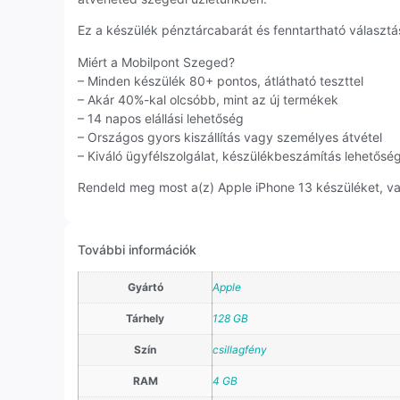
Ez a készülék pénztárcabarát és fenntartható választás
Miért a Mobilpont Szeged?
– Minden készülék 80+ pontos, átlátható teszttel
– Akár 40%-kal olcsóbb, mint az új termékek
– 14 napos elállási lehetőség
– Országos gyors kiszállítás vagy személyes átvétel
– Kiváló ügyfélszolgálat, készülékbeszámítás lehetősé
Rendeld meg most a(z) Apple iPhone 13 készüléket, vag
További információk
Gyártó
Apple
Tárhely
128 GB
Szín
csillagfény
RAM
4 GB