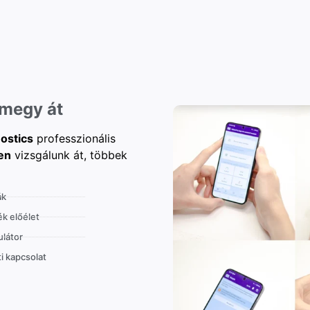
 megy át
ostics
professzionális
en
vizsgálunk át, többek
ák
k előélet
látor
i kapcsolat