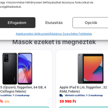
agy visszavonása hátrányosan befolyásolhat bizonyos funkciókat és
gvállalás nálunk alap. Ha ritkán
készülékért. Garanciális pr
zolgáltatásokat.
dul egy hiba, nem kifogásokat
esetén küldjük a futárt, beviz
k, hanem megoldást. Szakértő
telefont, és javítva vagy cs
áink azonnal kézbe veszik az
küldjük vissza – neked ez 
Elfogadom
Elutasitás
Opciók
ügyedet.
költséggel jár.
Adatkezelési tájékoztató
Általános Szerződési Feltételek
Mások ezeket is megnézték
 (Újszerű, független, 64 GB, 4
Apple iPad 8 (Jó, független , 32
Csillagos fekete)
RAM, Fekete)
ó szállítás: 1-2 munkanap
Várható szállítás: 1-2 munkanap
Ft
59 990
Ft
27%