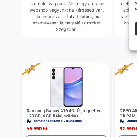
v
szereplői vagyunk. Nem egy arctalan
felelőssé
s
webshop vagyunk: ha kérdésed van,
előfor
élő ember veszi fel a telefont, és
keresün
személyesen is megtalálsz minket
kollég
Szegeden.
Samsung Galaxy A16 4G (Új, független,
OPPO A55
128 GB, 4 GB RAM, szürke)
GB RAM, 
Várható szállítás: 1-2 munkanap
Várhat
49 990
Ft
32 990