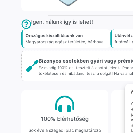
Igen, nálunk így is lehet!
Országos kiszállításunk van
Utánvét 
Magyarország egész területén, bárhova
futárnál
Bizonyos esetekben gyári vagy prémiu
Ez mindig 100%-os, tesztelt állapotot jelent. iPho
tökéletesen és hibátlanul teszi a dolgát! Ha valah
O
e
j
100% Elérhetőség
K
m
s
Sok éve a szegedi piac meghatározó
Hi