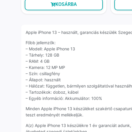
KOSÁRBA
Apple iPhone 13 – használt, garanciás készülék Szegedrő
Főbb jellemzők:
– Modell: Apple iPhone 13
– Tárhely: 128 GB
– RAM: 4 GB
– Kamera: 12 MP MP
– Szín: csillagfény
– Állapot: használt
– Hálózat: független, bármilyen szolgáltatóval használ
– Tartozékok: doboz, kábel
– Egyéb információ: Akkumulátor: 100%
Minden Apple iPhone 13 készüléket szakértő csapatun
teszt eredményét mellékeljük.
A(z) Apple iPhone 13 készülékre 1 év garanciát adunk
átveheted szegedi üzletünkben.