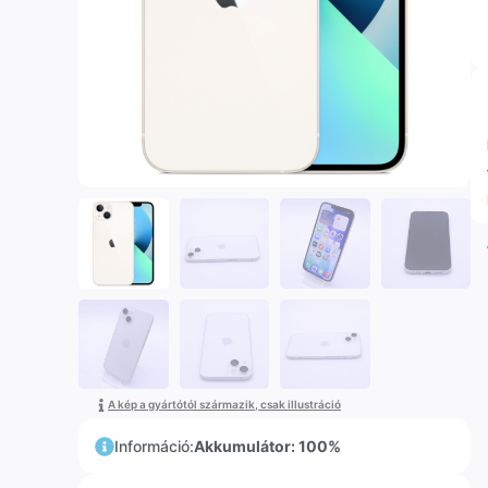
A kép a gyártótól származik, csak illustráció
Információ:
Akkumulátor: 100%