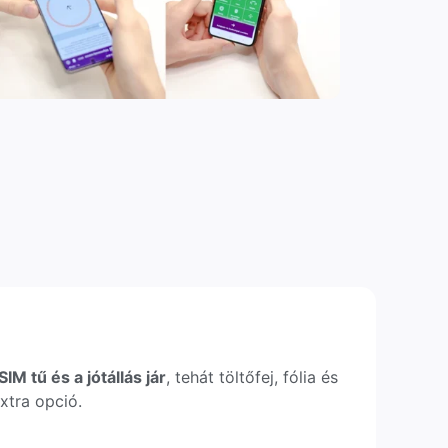
IM tű és a jótállás jár
, tehát töltőfej, fólia és
xtra opció.