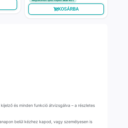
Megtakarítás újhoz képest
akár 40%
KOSÁRBA
kijelző és minden funkció átvizsgálva – a részletes
kanapon belül kézhez kapod, vagy személyesen is