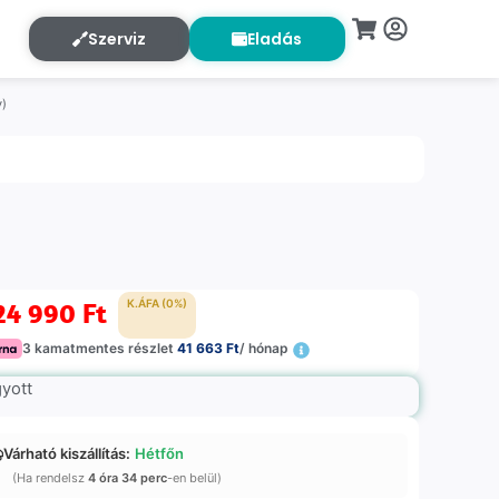
Szerviz
Eladás
y)
24 990
Ft
K.ÁFA (0%)
3 kamatmentes részlet
41 663 Ft
/ hónap
gyott
Várható kiszállítás:
Hétfőn
(Ha rendelsz
4 óra 34 perc
-en belül)