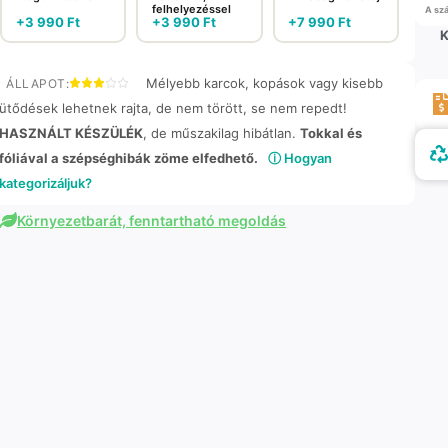
felhelyezéssel
A szá
+
3 990
Ft
+
3 990
Ft
+
7 990
Ft
K
Mélyebb karcok, kopások vagy kisebb
ÁLLAPOT:
ütődések lehetnek rajta, de nem törött, se nem repedt!
HASZNÁLT KÉSZÜLÉK
, de műszakilag hibátlan.
Tokkal és
fóliával a szépséghibák zöme elfedhető.
ⓘ Hogyan
kategorizáljuk?
Környezetbarát, fenntartható megoldás