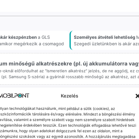
akár készpénzben
a GLS
Személyes átvételi lehetőség
M
, amikor megérkezik a csomagod
Szegedi üzletünkben is akár az
m minőségű alkatrészekre (pl. új akkumulátorra vagy k
ne-oknál előfordulhat az "Ismeretlen alkatrész" jelzés, de ne aggódj, ez
ol (pl. Samsung S-széria) a gyárinál rosszabb minőségű az alkatrész, azt
Kezelés
lyan technológiákat használunk, mint például a sütik (cookies), az
szközinformációk tárolására és/vagy elérésére. Mindezt a böngészési élmény
avítása, valamint a személyre szabott vagy nem személyre szabott hirdetések
orrekt Ügyintézés
Ingyenes Futár & Sz
egjelenítése érdekében tesszük. Ezen technológiák elfogadása lehetővé teszi
zámunkra, hogy olyan adatokat dolgozzunk fel ezen az oldalon, mint a
bázni emberi dolog, de a
Ha messze laksz, mi megy
böngészési szokások vagy az egyedi azonosítók. A hozzájárulás megtagadása