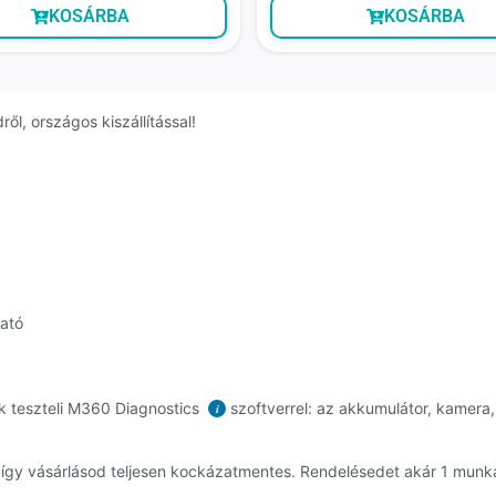
KOSÁRBA
KOSÁRBA
l, országos kiszállítással!
ható
k teszteli M360 Diagnostics
szoftverrel: az akkumulátor, kamera, 
i
, így vásárlásod teljesen kockázatmentes. Rendelésedet akár 1 mun