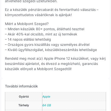
átveheted szegedi üzletünkben.
Ez a készülék pénztárcabarát és fenntartható választás –
környezettudatos vásárlóknak is ajánljuk!
Miért a Mobilpont Szeged?
– Minden készülék 80+ pontos, átlátható teszttel
– Akár 40%-kal olcsóbb, mint az új termékek
– 14 napos elállási lehetőség
– Országos gyors kiszállítás vagy személyes átvétel
– Kiváló ügyfélszolgálat, készülékbeszámítás lehetősége
Rendeld meg most a(z) Apple iPhone 12 készüléket, vagy kérj
beszámítási ajánlatot, és élvezd a megbízható, garanciás
készülék előnyeit a Mobilpont Szegedtől!
További információk
Gyártó
Apple
Tárhely
64 GB