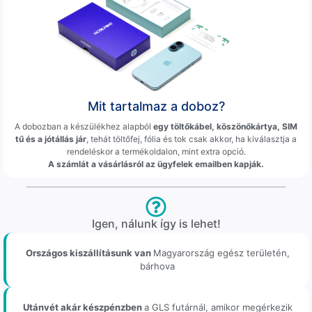
Mit tartalmaz a doboz?
A dobozban a készülékhez alapból
egy töltőkábel, köszönőkártya, SIM
tű és a jótállás jár
, tehát töltőfej, fólia és tok csak akkor, ha kiválasztja a
rendeléskor a termékoldalon, mint extra opció.
A számlát a vásárlásról az ügyfelek emailben kapják.
Igen, nálunk így is lehet!
Országos kiszállításunk van
Magyarország egész területén,
bárhova
Utánvét akár készpénzben
a GLS futárnál, amikor megérkezik