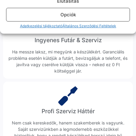
Elutasitás
Opciók
Adatkezelési tájékoztató
Általános Szerződési Feltételek
Ingyenes Futár & Szerviz
Ha messze laksz, mi megyünk a készülékért. Garanciális
probléma esetén küldjük a futárt, bevizsgáljuk a telefont, és
javítva vagy cserélve küldjük vissza – neked ez 0 Ft
költséggel jár.
Profi Szerviz Háttér
Nem csak kereskedők, hanem szakemberek is vagyunk.
Saját szervizünkben a legmodernebb eszközökkel
biztosítjuk, hogy a rendelt készüléked hosszú ideig hű