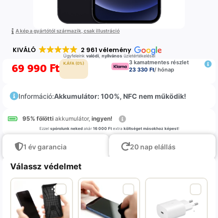
A kép a gyártótól származik, csak illustráció
KIVÁLÓ
2 961 vélemény
Ügyfeleink
valódi
,
nyilvános
üzletértékelései
3 kamatmentes részlet
69 990
Ft
K.ÁFA (0%)
23 330 Ft
/ hónap
Információ:
Akkumulátor: 100%, NFC nem működik!
95% fölötti
akkumulátor,
ingyen!
Ezzel
spórolunk neked
akár
16 000 Ft
extra
költséget másokhoz képest
!
1 év garancia
20 nap elállás
Válassz védelmet