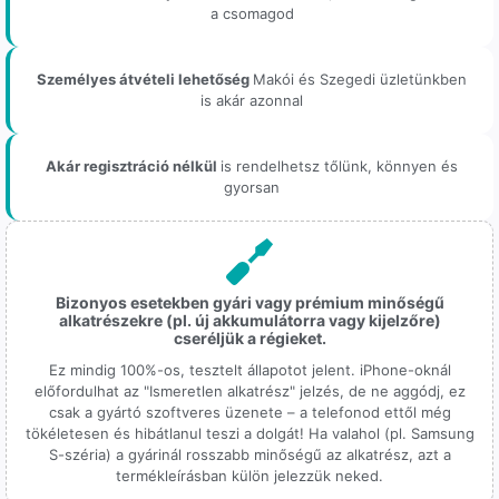
a csomagod
Személyes átvételi lehetőség
Makói és Szegedi üzletünkben
is akár azonnal
Akár regisztráció nélkül
is rendelhetsz tőlünk, könnyen és
gyorsan
Bizonyos esetekben gyári vagy prémium minőségű
alkatrészekre (pl. új akkumulátorra vagy kijelzőre)
cseréljük a régieket.
Ez mindig 100%-os, tesztelt állapotot jelent. iPhone-oknál
előfordulhat az "Ismeretlen alkatrész" jelzés, de ne aggódj, ez
csak a gyártó szoftveres üzenete – a telefonod ettől még
tökéletesen és hibátlanul teszi a dolgát! Ha valahol (pl. Samsung
S-széria) a gyárinál rosszabb minőségű az alkatrész, azt a
termékleírásban külön jelezzük neked.