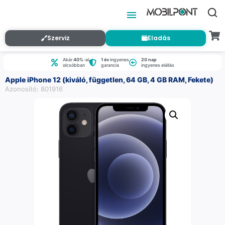
Szerviz
Eladás
Akár
40%
-al
1 év
ingyenes
20 nap
olcsóbban
garancia
ingyenes elállás
Apple iPhone 12 (kiváló, független, 64 GB, 4 GB RAM, Fekete)
Azonosító: 801916