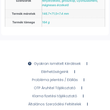
Szenzorok
fényérzékelő
,
giroszkóp
,
Gyorsulásmérő
,
mágneses érzékelő
Termék méretek
146.7×71.5×7.4 mm
Termék tömege
164 g
Gyakran Ismételt Kérdések
Elérhetőségeink
Probléma jelentés / Elállás
OTP Áruhitel Tájékoztató
Klarna fizetési tájékoztató
Általános Szerződési Feltételek