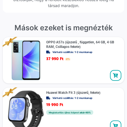
társad maradjon.
Mások ezeket is megnézték
OPPO A57s (újszerű , független, 64 GB, 4 GB
RAM, Csillagos fekete)
Várható szállítás: 1-2 munkanap
37 990
Ft
27%
Huawei Watch Fit 3 (újszerű, fekete)
Várható szállítás: 1-2 munkanap
19 990
Ft
Megtakarítás újhoz képest
akár 40%