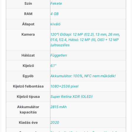
Szín
Fekete
RAM
4 GB
Állapot
kiváló
Kamera
120°) Előlapi: 12 MP (f/2.2)
,
13 mm
,
26 mm
,
f/1.6
,
f/2.4
,
Hátsó: 12 MP (fő
,
OIS) + 12 MP
(ultraszéles
Hálózat
Független
Kijelző
6.1"
Egyéb
Akkumulátor: 100%
,
NFC nem működik!
Kijelző felbontása
1080×2536 pixel
Kijelző típusa
Super Retina XDR (OLED)
Akkumulátor
2815 mAh
kapacitás
Kiadás éve
2020