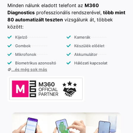
Minden nálunk eladott telefont az
M360
Diagnostics
professzionális rendszerével,
több mint
80 automatizált teszten
vizsgálunk át, többek
között:
Kijelző
Kamerák
Gombok
Készülék előélet
Mikrofonok
Akkumulátor
Biometrikus azonosító
Hálózati kapcsolat
...és még sok más