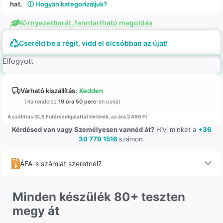
hat.
ⓘ Hogyan kategorizáljuk?
Környezetbarát, fenntartható megoldás
Cseréld be a régit, vidd el olcsóbban az újat!
Elfogyott
Várható kiszállítás:
Kedden
(Ha rendelsz
19 óra 50 perc
-en belül)
A szállítás GLS Futárszolgálattal történik, az ára 2 490 Ft
Kérdésed van vagy Személyesen vannéd át?
Hívj minket a
+36
30 779 1516
számon.
ÁFA-s számlát szeretnél?
Minden készülék 80+ teszten
megy át