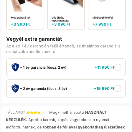
Megbízható tok
Védőfólia,
Minőségi töltőfej
felhelyezéssel
+
3 990
Ft
+
3 990
Ft
+
7 990
Ft
Vegyél extra garanciát
Az alap 1 év garancián felül értendő, az általános garanciális
szabályok vonatkoznak rá.
+
11 990
Ft
+ 1 év garancia (össz. 2 év)
+
19 990
Ft
+ 2 év garancia (össz. 3 év)
Megkímélt állapotú
HASZNÁLT
ÁLLAPOT:
KÉSZÜLÉK.
Apróbb karcok, kopás vagy toknak a nyomai
előfordulhatnak, de
tokban és fóliával gyakorlatilag újszerűnek