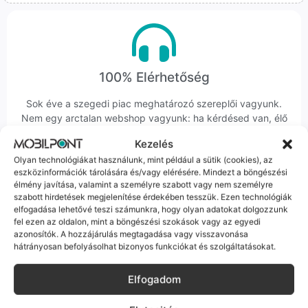
100% Elérhetőség
Sok éve a szegedi piac meghatározó szereplői vagyunk.
Nem egy arctalan webshop vagyunk: ha kérdésed van, élő
ember veszi fel a telefont, és személyesen is megtalálsz
Kezelés
minket Szegeden.
Olyan technológiákat használunk, mint például a sütik (cookies), az
eszközinformációk tárolására és/vagy elérésére. Mindezt a böngészési
élmény javítása, valamint a személyre szabott vagy nem személyre
szabott hirdetések megjelenítése érdekében tesszük. Ezen technológiák
elfogadása lehetővé teszi számunkra, hogy olyan adatokat dolgozzunk
fel ezen az oldalon, mint a böngészési szokások vagy az egyedi
azonosítók. A hozzájárulás megtagadása vagy visszavonása
Korrekt Ügyintézés
hátrányosan befolyásolhat bizonyos funkciókat és szolgáltatásokat.
Hibázni emberi dolog, de a felelősségvállalás nálunk alap.
Elfogadom
Ha ritkán előfordul egy hiba, nem kifogásokat keresünk,
hanem megoldást. Szakértő kollégáink azonnal kézbe
veszik az ügyedet.