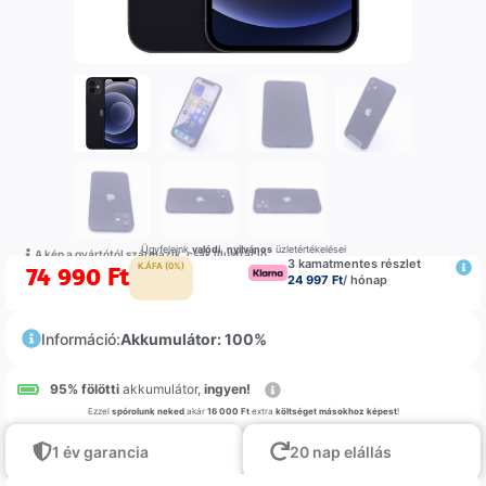
Ügyfeleink
valódi
,
nyilvános
üzletértékelései
A kép a gyártótól származik, csak illustráció
3 kamatmentes részlet
74 990
Ft
K.ÁFA (0%)
24 997 Ft
/ hónap
Információ:
Akkumulátor: 100%
95% fölötti
akkumulátor,
ingyen!
Ezzel
spórolunk neked
akár
16 000 Ft
extra
költséget másokhoz képest
!
1 év garancia
20 nap elállás