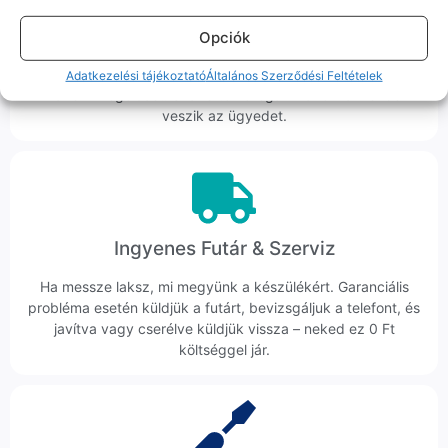
Korrekt Ügyintézés
Opciók
Hibázni emberi dolog, de a felelősségvállalás nálunk alap.
Ha ritkán előfordul egy hiba, nem kifogásokat keresünk,
Adatkezelési tájékoztató
Általános Szerződési Feltételek
hanem megoldást. Szakértő kollégáink azonnal kézbe
veszik az ügyedet.
Ingyenes Futár & Szerviz
Ha messze laksz, mi megyünk a készülékért. Garanciális
probléma esetén küldjük a futárt, bevizsgáljuk a telefont, és
javítva vagy cserélve küldjük vissza – neked ez 0 Ft
költséggel jár.