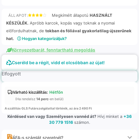
Megkímélt állapotú
HASZNÁLT
ÁLLAPOT:
KÉSZÜLÉK.
Apróbb karcok, kopás vagy toknak a nyomai
előfordulhatnak, de
tokban és fóliával gyakorlatilag újszerűnek
hat.
ⓘ Hogyan kategorizáljuk?
Környezetbarát, fenntartható megoldás
Cseréld be a régit, vidd el olcsóbban az újat!
Elfogyott
Várható kiszállítás:
Hétfőn
(Ha rendelsz
14 perc
-en belül)
A szállítás GLS Futárszolgálattal történik, az ára 2 490 Ft
Kérdésed van vagy Személyesen vannéd át?
Hívj minket a
+36
30 779 1516
számon.
ÁFA-s számlát szeretnél?