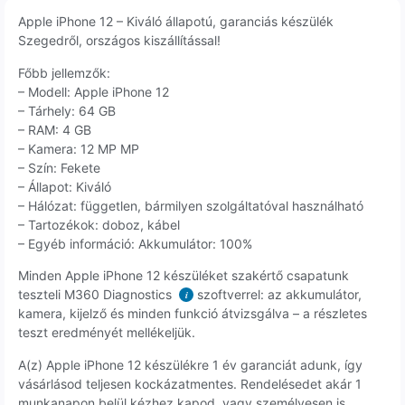
Apple iPhone 12 – Kiváló állapotú, garanciás készülék
Szegedről, országos kiszállítással!
Főbb jellemzők:
– Modell: Apple iPhone 12
– Tárhely: 64 GB
– RAM: 4 GB
– Kamera: 12 MP MP
– Szín: Fekete
– Állapot: Kiváló
– Hálózat: független, bármilyen szolgáltatóval használható
– Tartozékok: doboz, kábel
– Egyéb információ: Akkumulátor: 100%
Minden Apple iPhone 12 készüléket szakértő csapatunk
teszteli M360 Diagnostics
szoftverrel: az akkumulátor,
i
kamera, kijelző és minden funkció átvizsgálva – a részletes
teszt eredményét mellékeljük.
A(z) Apple iPhone 12 készülékre 1 év garanciát adunk, így
vásárlásod teljesen kockázatmentes. Rendelésedet akár 1
munkanapon belül kézhez kapod, vagy személyesen is