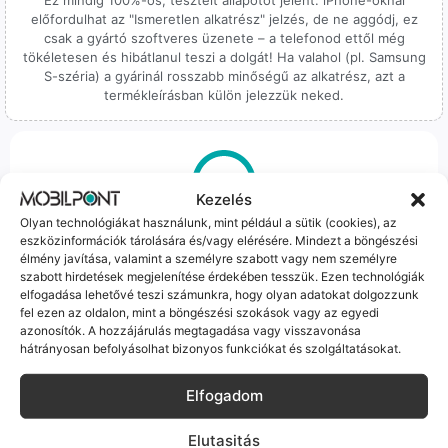
előfordulhat az "Ismeretlen alkatrész" jelzés, de ne aggódj, ez
csak a gyártó szoftveres üzenete – a telefonod ettől még
tökéletesen és hibátlanul teszi a dolgát! Ha valahol (pl. Samsung
S-széria) a gyárinál rosszabb minőségű az alkatrész, azt a
termékleírásban külön jelezzük neked.
Kezelés
Olyan technológiákat használunk, mint például a sütik (cookies), az
100% Elérhetőség
eszközinformációk tárolására és/vagy elérésére. Mindezt a böngészési
élmény javítása, valamint a személyre szabott vagy nem személyre
Sok éve a szegedi piac meghatározó szereplői vagyunk.
szabott hirdetések megjelenítése érdekében tesszük. Ezen technológiák
Nem egy arctalan webshop vagyunk: ha kérdésed van, élő
elfogadása lehetővé teszi számunkra, hogy olyan adatokat dolgozzunk
ember veszi fel a telefont, és személyesen is megtalálsz
fel ezen az oldalon, mint a böngészési szokások vagy az egyedi
minket Szegeden.
azonosítók. A hozzájárulás megtagadása vagy visszavonása
hátrányosan befolyásolhat bizonyos funkciókat és szolgáltatásokat.
Elfogadom
Elutasitás