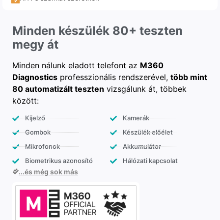
Minden készülék 80+ teszten
megy át
Minden nálunk eladott telefont az
M360
Diagnostics
professzionális rendszerével,
több mint
80 automatizált teszten
vizsgálunk át, többek
között:
Kijelző
Kamerák
Gombok
Készülék előélet
Mikrofonok
Akkumulátor
Biometrikus azonosító
Hálózati kapcsolat
...és még sok más