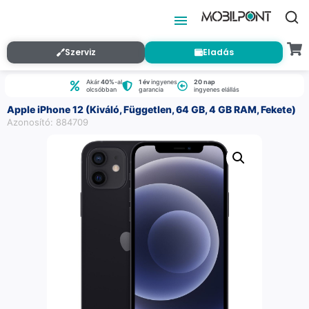
Szerviz
Eladás
Akár
40%
-al
1 év
ingyenes
20 nap
olcsóbban
garancia
ingyenes elállás
Apple iPhone 12 (Kiváló, Független, 64 GB, 4 GB RAM, Fekete)
Azonosító: 884709