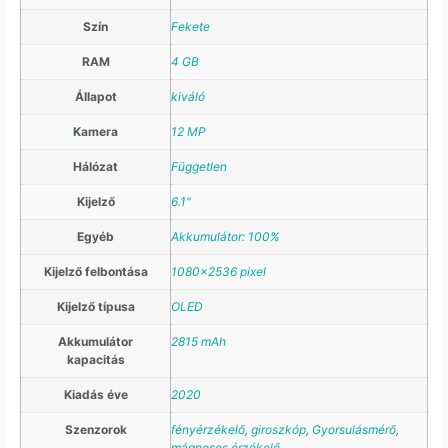
Szín
Fekete
RAM
4 GB
Állapot
kiváló
Kamera
12 MP
Hálózat
Független
Kijelző
6.1"
Egyéb
Akkumulátor: 100%
Kijelző felbontása
1080×2536 pixel
Kijelző típusa
OLED
Akkumulátor
2815 mAh
kapacitás
Kiadás éve
2020
Szenzorok
fényérzékelő
,
giroszkóp
,
Gyorsulásmérő
,
mágneses érzékelő