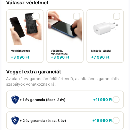
Válassz védelmet
Megbízható tok
Védőfólia,
Minőségi töltőfej
felhelyezéssel
+
3 990
Ft
+
3 990
Ft
+
7 990
Ft
Vegyél extra garanciát
Az alap 1 év garancián felül értendő, az általános garanciális
szabályok vonatkoznak rá.
+
11 990
Ft
+ 1 év garancia (össz. 2 év)
+
19 990
Ft
+ 2 év garancia (össz. 3 év)