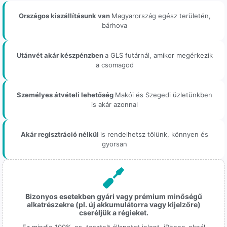
Országos kiszállításunk van
Magyarország egész területén,
bárhova
Utánvét akár készpénzben
a GLS futárnál, amikor megérkezik
a csomagod
Személyes átvételi lehetőség
Makói és Szegedi üzletünkben
is akár azonnal
Akár regisztráció nélkül
is rendelhetsz tőlünk, könnyen és
gyorsan
Bizonyos esetekben gyári vagy prémium minőségű
alkatrészekre (pl. új akkumulátorra vagy kijelzőre)
cseréljük a régieket.
Ez mindig 100%-os, tesztelt állapotot jelent. iPhone-oknál