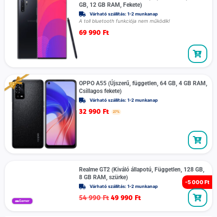
GB, 12 GB RAM, Fekete)
Várható szállítás: 1-2 munkanap
A toll bluetooth funkciója nem működik!
69 990
Ft
OPPO A55 (Újszerű, független, 64 GB, 4 GB RAM,
Csillagos fekete)
Várható szállítás: 1-2 munkanap
32 990
Ft
27%
Realme GT2 (Kiváló állapotú, Független, 128 GB,
8 GB RAM, szürke)
-
5 000 Ft
Várható szállítás: 1-2 munkanap
54 990
Ft
49 990
Ft
Gamer