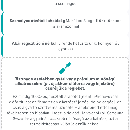
a csomagod
Személyes átvételi lehetőség
Makói és Szegedi üzletünkben
is akár azonnal
Akár regisztráció nélkül
is rendelhetsz tőlünk, könnyen és
gyorsan
Bizonyos esetekben gyári vagy prémium minőségű
alkatrészekre (pl. új akkumulátorra vagy kijelzőre)
cseréljük a régieket.
Ez mindig 100%-os, tesztelt állapotot jelent. iPhone-oknál
előfordulhat az "Ismeretlen alkatrész" jelzés, de ne aggódj, ez
csak a gyártó szoftveres üzenete – a telefonod ettől még
tökéletesen és hibátlanul teszi a dolgát! Ha valahol (pl. Samsung
S-széria) a gyárinál rosszabb minőségű az alkatrész, azt a
termékleírásban külön jelezzük neked.