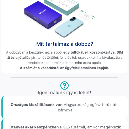
Mit tartalmaz a doboz?
A dobozban a készülékhez alapból
egy töltőkábel, köszönőkártya, SIM
tű és a jótállás jár
, tehát töltőfej, fólia és tok csak akkor, ha kiválasztja a
rendeléskor a termékoldalon, mint extra opció.
A számlát a vásárlásról az ügyfelek emailben kapják.
Igen, nálunk így is lehet!
Országos kiszállításunk van
Magyarország egész területén,
bárhova
Utánvét akár készpénzben
a GLS futárnál, amikor megérkezik