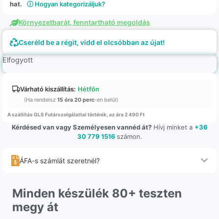
hat.
ⓘ Hogyan kategorizáljuk?
Környezetbarát, fenntartható megoldás
Cseréld be a régit, vidd el olcsóbban az újat!
Elfogyott
Várható kiszállítás:
Hétfőn
(Ha rendelsz
15 óra 20 perc
-en belül)
A szállítás GLS Futárszolgálattal történik, az ára 2 490 Ft
Kérdésed van vagy Személyesen vannéd át?
Hívj minket a
+36
30 779 1516
számon.
ÁFA-s számlát szeretnél?
Minden készülék 80+ teszten
megy át