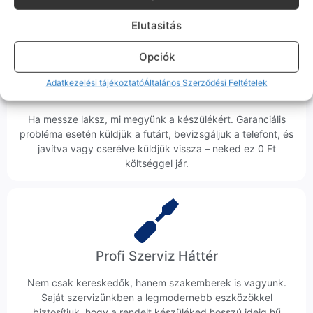
Elutasitás
Opciók
Adatkezelési tájékoztató
Általános Szerződési Feltételek
Ingyenes Futár & Szerviz
Ha messze laksz, mi megyünk a készülékért. Garanciális
probléma esetén küldjük a futárt, bevizsgáljuk a telefont, és
javítva vagy cserélve küldjük vissza – neked ez 0 Ft
költséggel jár.
Profi Szerviz Háttér
Nem csak kereskedők, hanem szakemberek is vagyunk.
Saját szervizünkben a legmodernebb eszközökkel
biztosítjuk, hogy a rendelt készüléked hosszú ideig hű