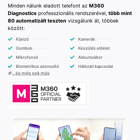
Minden nálunk eladott telefont az
M360
Diagnostics
professzionális rendszerével,
több mint
80 automatizált teszten
vizsgálunk át, többek
között:
Kijelző
Kamerák
Gombok
Készülék előélet
Mikrofonok
Akkumulátor
Biometrikus azonosító
Hálózati kapcsolat
...és még sok más