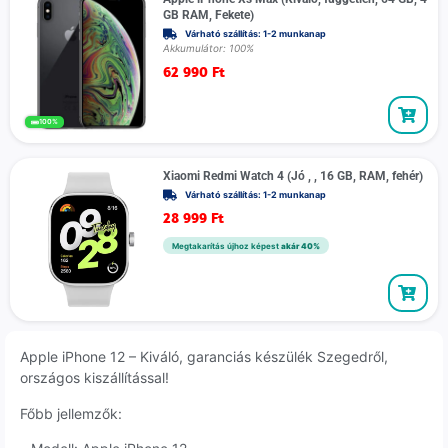
GB RAM, Fekete)
Várható szállítás: 1-2 munkanap
Akkumulátor: 100%
62 990
Ft
100%
Xiaomi Redmi Watch 4 (Jó , , 16 GB, RAM, fehér)
Várható szállítás: 1-2 munkanap
28 999
Ft
Megtakarítás újhoz képest
akár 40%
Apple iPhone 12 – Kiváló, garanciás készülék Szegedről,
országos kiszállítással!
Főbb jellemzők: