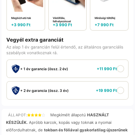
Megbízható tok
Védőfólia,
Minőségi töltőfej
felhelyezéssel
+
3 990
Ft
+
3 990
Ft
+
7 990
Ft
Vegyél extra garanciát
Az alap 1 év garancián felül értendő, az általános garanciális
szabályok vonatkoznak rá.
+
11 990
Ft
+ 1 év garancia (össz. 2 év)
+
19 990
Ft
+ 2 év garancia (össz. 3 év)
Megkímélt állapotú
HASZNÁLT
ÁLLAPOT:
KÉSZÜLÉK.
Apróbb karcok, kopás vagy toknak a nyomai
előfordulhatnak, de
tokban és fóliával gyakorlatilag újszerűnek