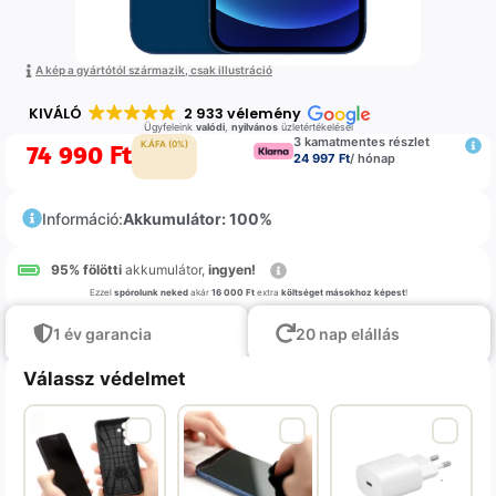
A kép a gyártótól származik, csak illustráció
KIVÁLÓ
2 933 vélemény
Ügyfeleink
valódi
,
nyilvános
üzletértékelései
3 kamatmentes részlet
74 990
Ft
K.ÁFA (0%)
24 997 Ft
/ hónap
Információ:
Akkumulátor: 100%
95% fölötti
akkumulátor,
ingyen!
Ezzel
spórolunk neked
akár
16 000 Ft
extra
költséget másokhoz képest
!
1 év garancia
20 nap elállás
Válassz védelmet