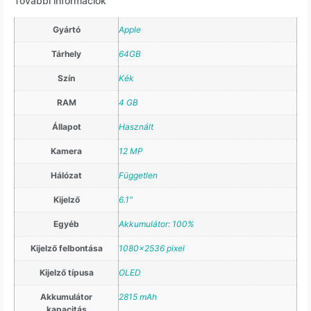
További információk
Gyártó
Apple
Tárhely
64GB
Szín
Kék
RAM
4 GB
Állapot
Használt
Kamera
12 MP
Hálózat
Független
Kijelző
6.1"
Egyéb
Akkumulátor: 100%
Kijelző felbontása
1080×2536 pixel
Kijelző típusa
OLED
Akkumulátor
2815 mAh
kapacitás