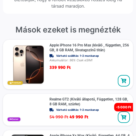
társad maradjon.
Mások ezeket is megnézték
Apple iPhone 16 Pro Max (kiváló , független, 256
GB, 8 GB RAM, Sivatagszínű titán)
Várható szállítás: 1-2 munkanap
Akkumulátor: 96% Csak eSIM!
339 990
Ft
Prémium
Realme GT2 (Kiváló állapotú, Független, 128 GB,
8 GB RAM, szürke)
-
5 000 Ft
Várható szállítás: 1-2 munkanap
54 990
Ft
49 990
Ft
Gamer
Apple iPhone Xs Max (Kiváló, független, 64 GB, 4