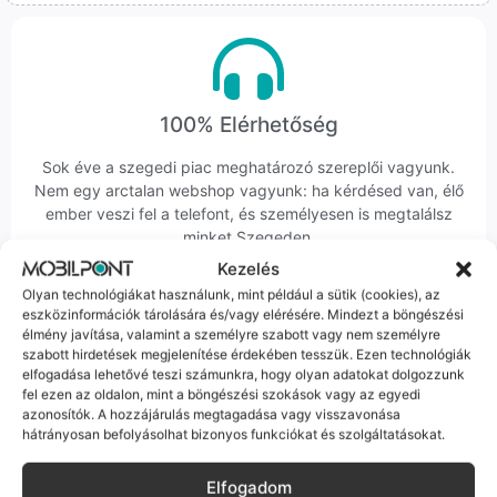
100% Elérhetőség
Sok éve a szegedi piac meghatározó szereplői vagyunk.
Nem egy arctalan webshop vagyunk: ha kérdésed van, élő
ember veszi fel a telefont, és személyesen is megtalálsz
minket Szegeden.
Kezelés
Olyan technológiákat használunk, mint például a sütik (cookies), az
eszközinformációk tárolására és/vagy elérésére. Mindezt a böngészési
élmény javítása, valamint a személyre szabott vagy nem személyre
szabott hirdetések megjelenítése érdekében tesszük. Ezen technológiák
elfogadása lehetővé teszi számunkra, hogy olyan adatokat dolgozzunk
Korrekt Ügyintézés
fel ezen az oldalon, mint a böngészési szokások vagy az egyedi
azonosítók. A hozzájárulás megtagadása vagy visszavonása
Hibázni emberi dolog, de a felelősségvállalás nálunk alap.
hátrányosan befolyásolhat bizonyos funkciókat és szolgáltatásokat.
Ha ritkán előfordul egy hiba, nem kifogásokat keresünk,
hanem megoldást. Szakértő kollégáink azonnal kézbe
Elfogadom
veszik az ügyedet.