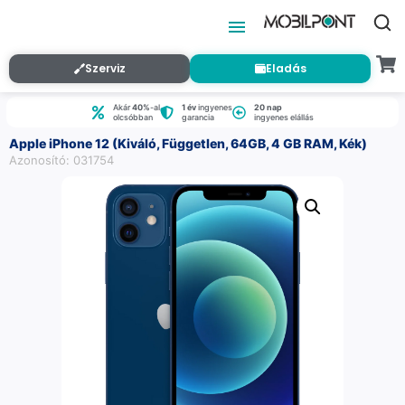
Szerviz
Eladás
Akár
40%
-al
1 év
ingyenes
20 nap
olcsóbban
garancia
ingyenes elállás
Apple iPhone 12 (Kiváló, Független, 64GB, 4 GB RAM, Kék)
Azonosító: 031754