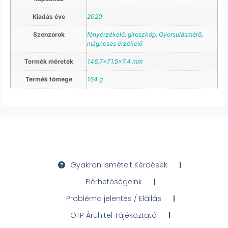
Kiadás éve
2020
Szenzorok
fényérzékelő
,
giroszkóp
,
Gyorsulásmérő
,
mágneses érzékelő
Termék méretek
146.7×71.5×7.4 mm
Termék tömege
164 g
Gyakran Ismételt Kérdések
Elérhetőségeink
Probléma jelentés / Elállás
OTP Áruhitel Tájékoztató