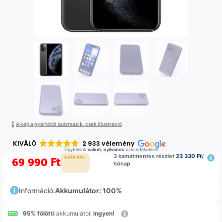
A kép a gyártótól származik, csak illustráció
KIVÁLÓ
2 933 vélemény
Ügyfeleink
valódi
,
nyilvános
üzletértékelései
3 kamatmentes részlet
23 330 Ft
/
69 990
Ft
K.ÁFA (0%)
hónap
Információ:
Akkumulátor: 100%
95% fölötti
akkumulátor,
ingyen!