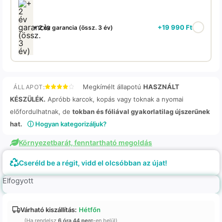
+
19 990
Ft
+ 2 év garancia (össz. 3 év)
Megkímélt állapotú
HASZNÁLT
ÁLLAPOT:
KÉSZÜLÉK.
Apróbb karcok, kopás vagy toknak a nyomai
előfordulhatnak, de
tokban és fóliával gyakorlatilag újszerűnek
hat.
ⓘ Hogyan kategorizáljuk?
Környezetbarát, fenntartható megoldás
Cseréld be a régit, vidd el olcsóbban az újat!
Elfogyott
Várható kiszállítás:
Hétfőn
(Ha rendelsz
6 óra 44 perc
-en belül)