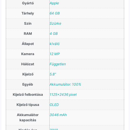
Gyártó
Apple
Tárhely
64 GB
Szín
Szürke
RAM
4 GB
Állapot
kiváló
Kamera
12 MP
Hálózat
Független
Kijelző
5.8"
Egyéb
Akkumulátor: 100%
Kijelző felbontása
1125×2436 pixel
Kijelző típusa
OLED
Akkumulátor
3046 mAh
kapacitás