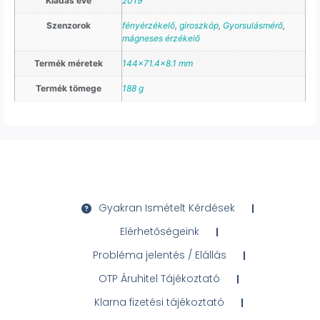
Kiadás éve
2019
Szenzorok
fényérzékelő
,
giroszkóp
,
Gyorsulásmérő
,
mágneses érzékelő
Termék méretek
144×71.4×8.1 mm
Termék tömege
188 g
Gyakran Ismételt Kérdések
Elérhetőségeink
Probléma jelentés / Elállás
OTP Áruhitel Tájékoztató
Klarna fizetési tájékoztató