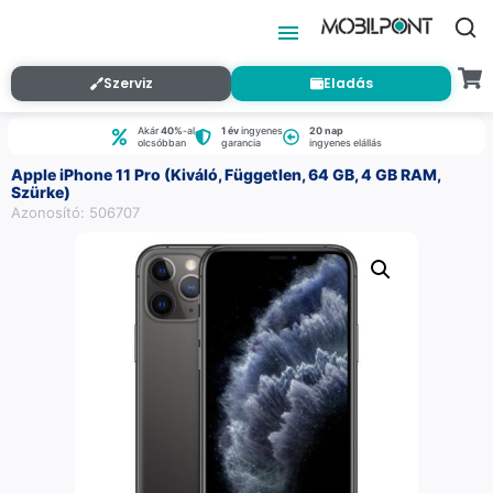
Szerviz
Eladás
Akár
40%
-al
1 év
ingyenes
20 nap
olcsóbban
garancia
ingyenes elállás
Apple iPhone 11 Pro (Kiváló, Független, 64 GB, 4 GB RAM,
Szürke)
Azonosító: 506707