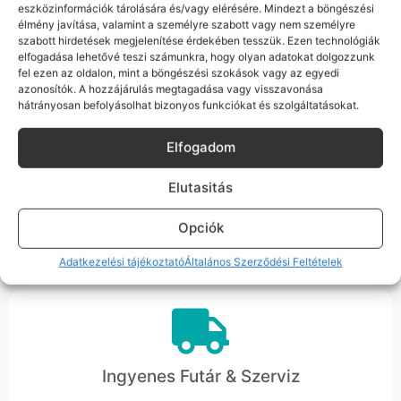
eszközinformációk tárolására és/vagy elérésére. Mindezt a böngészési
Nem egy arctalan webshop vagyunk: ha kérdésed van, élő
élmény javítása, valamint a személyre szabott vagy nem személyre
ember veszi fel a telefont, és személyesen is megtalálsz
szabott hirdetések megjelenítése érdekében tesszük. Ezen technológiák
minket Szegeden.
elfogadása lehetővé teszi számunkra, hogy olyan adatokat dolgozzunk
fel ezen az oldalon, mint a böngészési szokások vagy az egyedi
azonosítók. A hozzájárulás megtagadása vagy visszavonása
hátrányosan befolyásolhat bizonyos funkciókat és szolgáltatásokat.
Elfogadom
Korrekt Ügyintézés
Elutasitás
Hibázni emberi dolog, de a felelősségvállalás nálunk alap.
Ha ritkán előfordul egy hiba, nem kifogásokat keresünk,
Opciók
hanem megoldást. Szakértő kollégáink azonnal kézbe
veszik az ügyedet.
Adatkezelési tájékoztató
Általános Szerződési Feltételek
Ingyenes Futár & Szerviz