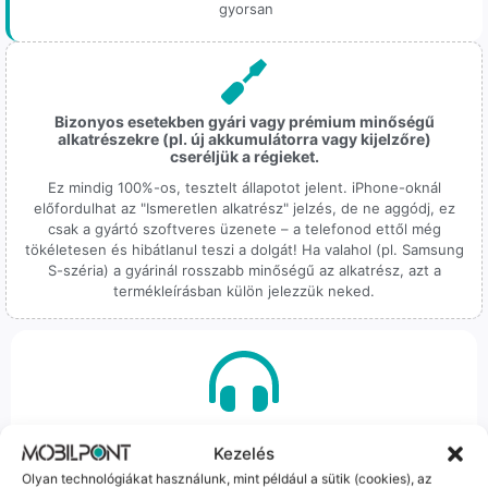
gyorsan
Bizonyos esetekben gyári vagy prémium minőségű
alkatrészekre (pl. új akkumulátorra vagy kijelzőre)
cseréljük a régieket.
Ez mindig 100%-os, tesztelt állapotot jelent. iPhone-oknál
előfordulhat az "Ismeretlen alkatrész" jelzés, de ne aggódj, ez
csak a gyártó szoftveres üzenete – a telefonod ettől még
tökéletesen és hibátlanul teszi a dolgát! Ha valahol (pl. Samsung
S-széria) a gyárinál rosszabb minőségű az alkatrész, azt a
termékleírásban külön jelezzük neked.
100% Elérhetőség
Kezelés
Sok éve a szegedi piac meghatározó szereplői vagyunk.
Olyan technológiákat használunk, mint például a sütik (cookies), az