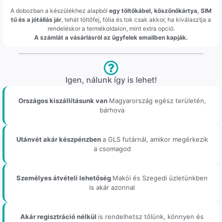
A dobozban a készülékhez alapból
egy töltőkábel, köszönőkártya, SIM
tű és a jótállás jár
, tehát töltőfej, fólia és tok csak akkor, ha kiválasztja a
rendeléskor a termékoldalon, mint extra opció.
A számlát a vásárlásról az ügyfelek emailben kapják.
Igen, nálunk így is lehet!
Országos kiszállításunk van
Magyarország egész területén,
bárhova
Utánvét akár készpénzben
a GLS futárnál, amikor megérkezik
a csomagod
Személyes átvételi lehetőség
Makói és Szegedi üzletünkben
is akár azonnal
Akár regisztráció nélkül
is rendelhetsz tőlünk, könnyen és