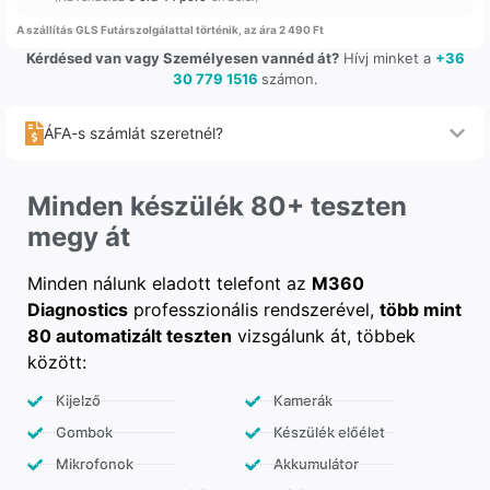
A szállítás GLS Futárszolgálattal történik, az ára 2 490 Ft
Kérdésed van vagy Személyesen vannéd át?
Hívj minket a
+36
30 779 1516
számon.
ÁFA-s számlát szeretnél?
Minden készülék 80+ teszten
megy át
Minden nálunk eladott telefont az
M360
Diagnostics
professzionális rendszerével,
több mint
80 automatizált teszten
vizsgálunk át, többek
között:
Kijelző
Kamerák
Gombok
Készülék előélet
Mikrofonok
Akkumulátor