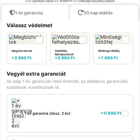
Ezzel
spórolunk neked
akár
16 000 Ft
extra
költséget másokhoz képest
!
1 év garancia
20 nap elállás
Válassz védelmet
Megbízható tok
Védőfólia,
Minőségi töltőfej
felhelyezéssel
+
3 990
Ft
+
3 990
Ft
+
7 990
Ft
Vegyél extra garanciát
Az alap 1 év garancián felül értendő, az általános garanciális
szabályok vonatkoznak rá.
+
11 990
Ft
+ 1 év garancia (össz. 2 év)