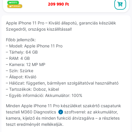
209 990
Ft
100%
Prémium
Apple iPhone 11 Pro – Kiváló állapotú, garanciás készülék
Szegedről, országos kiszállítással!
Főbb jellemzők:
– Modell: Apple iPhone 11 Pro
– Tárhely: 64 GB
– RAM: 4 GB
– Kamera: 12 MP MP
– Szín: Szürke
– Állapot: Kiváló
– Hálózat: független, bármilyen szolgáltatóval használható
– Tartozékok: Doboz, kábel
– Egyéb információ: Akkumulátor: 100%
Minden Apple iPhone 11 Pro készüléket szakértő csapatunk
teszteli M360 Diagnostics
szoftverrel: az akkumulátor,
i
kamera, kijelző és minden funkció átvizsgálva – a részletes
teszt eredményét mellékeljük.