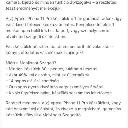
kamera, kijelző és minden funkció átvizsgálva – a részletes
teszt eredményét mellékeljük.
A(z) Apple iPhone 11 Pro készülékre 1 év garanciát adunk, így
vásárlásod teljesen kockázatmentes. Rendelésedet akár 1
munkanapon belül kézhez kapod, vagy személyesen is
átveheted szegedi üzletünkben.
Ez a készülék pénztárcabarát és fenntartható választás –
környezettudatos vásárlóknak is ajánljuk!
Miért a Mobilpont Szeged?
– Minden készülék 80+ pontos, átlátható teszttel
– Akár 40%-kal olcsóbb, mint az új termékek
– 14 napos elállási lehetőség
– Országos gyors kiszállítás vagy személyes átvétel
– Kiváló ügyfélszolgálat, készülékbeszámítás lehetősége
Rendeld meg most a(z) Apple iPhone 11 Pro készüléket, vagy
kérj beszámítási ajánlatot, és élvezd a megbízható, garanciás
készülék előnyeit a Mobilpont Szegedtől!