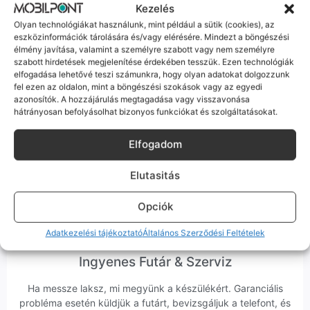
Kezelés
minket Szegeden.
Olyan technológiákat használunk, mint például a sütik (cookies), az
eszközinformációk tárolására és/vagy elérésére. Mindezt a böngészési
élmény javítása, valamint a személyre szabott vagy nem személyre
szabott hirdetések megjelenítése érdekében tesszük. Ezen technológiák
elfogadása lehetővé teszi számunkra, hogy olyan adatokat dolgozzunk
fel ezen az oldalon, mint a böngészési szokások vagy az egyedi
Korrekt Ügyintézés
azonosítók. A hozzájárulás megtagadása vagy visszavonása
hátrányosan befolyásolhat bizonyos funkciókat és szolgáltatásokat.
Hibázni emberi dolog, de a felelősségvállalás nálunk alap.
Ha ritkán előfordul egy hiba, nem kifogásokat keresünk,
Elfogadom
hanem megoldást. Szakértő kollégáink azonnal kézbe
veszik az ügyedet.
Elutasitás
Opciók
Adatkezelési tájékoztató
Általános Szerződési Feltételek
Ingyenes Futár & Szerviz
Ha messze laksz, mi megyünk a készülékért. Garanciális
probléma esetén küldjük a futárt, bevizsgáljuk a telefont, és