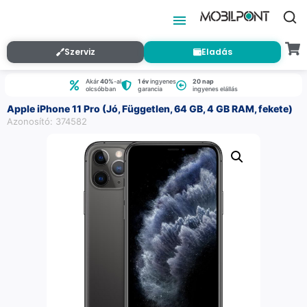
Szerviz
Eladás
Akár
40%
-al
1 év
ingyenes
20 nap
olcsóbban
garancia
ingyenes elállás
Apple iPhone 11 Pro (Jó, Független, 64 GB, 4 GB RAM, fekete)
Azonosító: 374582