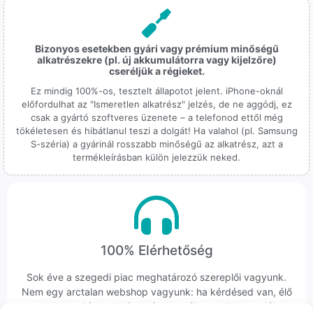
Bizonyos esetekben gyári vagy prémium minőségű
alkatrészekre (pl. új akkumulátorra vagy kijelzőre)
cseréljük a régieket.
Ez mindig 100%-os, tesztelt állapotot jelent. iPhone-oknál
előfordulhat az "Ismeretlen alkatrész" jelzés, de ne aggódj, ez
csak a gyártó szoftveres üzenete – a telefonod ettől még
tökéletesen és hibátlanul teszi a dolgát! Ha valahol (pl. Samsung
S-széria) a gyárinál rosszabb minőségű az alkatrész, azt a
termékleírásban külön jelezzük neked.
100% Elérhetőség
Sok éve a szegedi piac meghatározó szereplői vagyunk.
Nem egy arctalan webshop vagyunk: ha kérdésed van, élő
ember veszi fel a telefont, és személyesen is megtalálsz