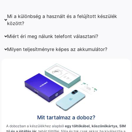
Mi a különbség a használt és a felújított készülék
között?
Miért éri meg nálunk telefont választani?
Milyen teljesítményre képes az akkumulátor?
Mit tartalmaz a doboz?
A dobozban a készülékhez alapból
egy töltőkábel, köszönőkártya, SIM
tű és a jótállás jár
, tehát töltőfej, fólia és tok csak akkor, ha kiválasztja a