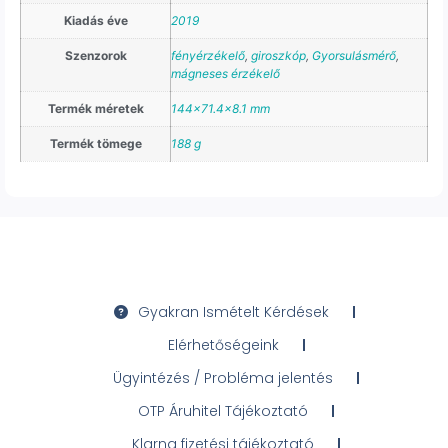
Kiadás éve
2019
Szenzorok
fényérzékelő
,
giroszkóp
,
Gyorsulásmérő
,
mágneses érzékelő
Termék méretek
144×71.4×8.1 mm
Termék tömege
188 g
Gyakran Ismételt Kérdések
Elérhetőségeink
Ügyintézés / Probléma jelentés
OTP Áruhitel Tájékoztató
Klarna fizetési tájékoztató