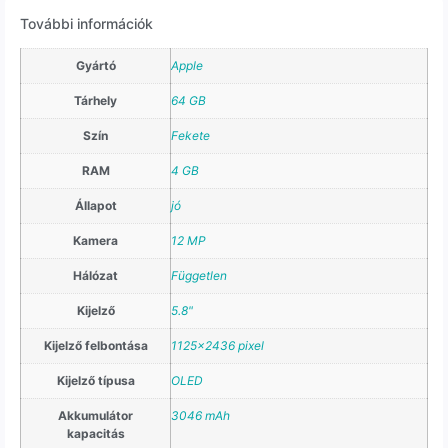
További információk
Gyártó
Apple
Tárhely
64 GB
Szín
Fekete
RAM
4 GB
Állapot
jó
Kamera
12 MP
Hálózat
Független
Kijelző
5.8"
Kijelző felbontása
1125×2436 pixel
Kijelző típusa
OLED
Akkumulátor
3046 mAh
kapacitás