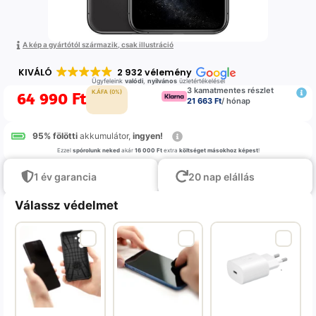
A kép a gyártótól származik, csak illustráció
KIVÁLÓ
2 932 vélemény
Ügyfeleink
valódi
,
nyilvános
üzletértékelései
3 kamatmentes részlet
64 990
Ft
K.ÁFA (0%)
21 663 Ft
/ hónap
95% fölötti
akkumulátor,
ingyen!
Ezzel
spórolunk neked
akár
16 000 Ft
extra
költséget másokhoz képest
!
1 év garancia
20 nap elállás
Válassz védelmet