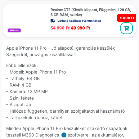
Realme GT2 (Kiváló állapotú, Független, 128 GB,
8 GB RAM, szürke)
-
5 000 Ft
Várható szállítás: 1-2 munkanap
54 990
Ft
49 990
Ft
Gamer
Apple iPhone 11 Pro – Jó állapotú, garanciás készülék
Szegedről, országos kiszállítással!
Főbb jellemzők:
– Modell: Apple iPhone 11 Pro
– Tárhely: 64 GB
– RAM: 4 GB
– Kamera: 12 MP MP
– Szín: fekete
– Állapot: Jó
– Hálózat: független, bármilyen szolgáltatóval használható
– Tartozékok: doboz, kábel
Minden Apple iPhone 11 Pro készüléket szakértő csapatunk
teszteli M360 Diagnostics
szoftverrel: az akkumulátor,
i