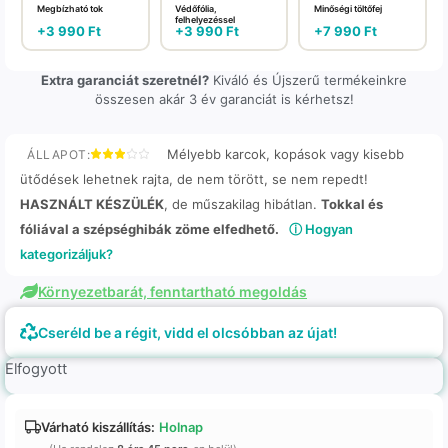
Megbízható tok
Védőfólia,
Minőségi töltőfej
felhelyezéssel
+
3 990
Ft
+
3 990
Ft
+
7 990
Ft
Extra garanciát szeretnél?
Kiváló és Újszerű termékeinkre
összesen akár 3 év garanciát is kérhetsz!
Mélyebb karcok, kopások vagy kisebb
ÁLLAPOT:
ütődések lehetnek rajta, de nem törött, se nem repedt!
HASZNÁLT KÉSZÜLÉK
, de műszakilag hibátlan.
Tokkal és
fóliával a szépséghibák zöme elfedhető.
ⓘ Hogyan
kategorizáljuk?
Környezetbarát, fenntartható megoldás
Cseréld be a régit, vidd el olcsóbban az újat!
Elfogyott
Várható kiszállítás:
Holnap