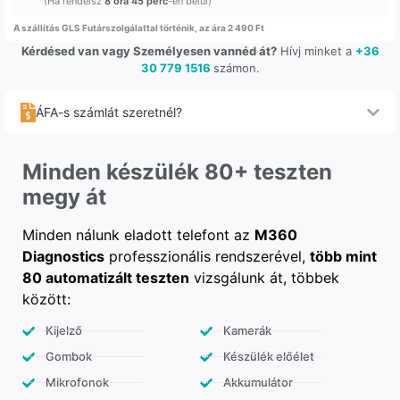
(Ha rendelsz
8 óra 45 perc
-en belül)
A szállítás GLS Futárszolgálattal történik, az ára 2 490 Ft
Kérdésed van vagy Személyesen vannéd át?
Hívj minket a
+36
30 779 1516
számon.
ÁFA-s számlát szeretnél?
Minden készülék 80+ teszten
megy át
Minden nálunk eladott telefont az
M360
Diagnostics
professzionális rendszerével,
több mint
80 automatizált teszten
vizsgálunk át, többek
között:
Kijelző
Kamerák
Gombok
Készülék előélet
Mikrofonok
Akkumulátor