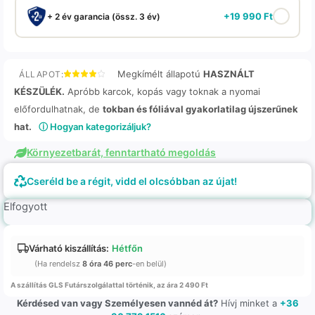
+
19 990
Ft
+ 2 év garancia (össz. 3 év)
Megkímélt állapotú
HASZNÁLT
ÁLLAPOT:
KÉSZÜLÉK.
Apróbb karcok, kopás vagy toknak a nyomai
előfordulhatnak, de
tokban és fóliával gyakorlatilag újszerűnek
hat.
ⓘ Hogyan kategorizáljuk?
Környezetbarát, fenntartható megoldás
Cseréld be a régit, vidd el olcsóbban az újat!
Elfogyott
Várható kiszállítás:
Hétfőn
(Ha rendelsz
8 óra 46 perc
-en belül)
A szállítás GLS Futárszolgálattal történik, az ára 2 490 Ft
Kérdésed van vagy Személyesen vannéd át?
Hívj minket a
+36