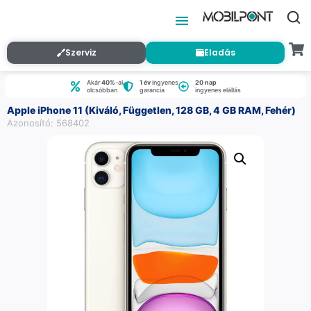
Szerviz
Eladás
Akár
40%
-al
1 év
ingyenes
20 nap
olcsóbban
garancia
ingyenes elállás
Apple iPhone 11 (Kiváló, Független, 128 GB, 4 GB RAM, Fehér)
Azonosító: 568402