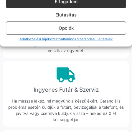
Elfogadom
Elutasitás
Korrekt Ügyintézés
Opciók
Hibázni emberi dolog, de a felelősségvállalás nálunk alap.
Ha ritkán előfordul egy hiba, nem kifogásokat keresünk,
Adatkezelési tájékoztató
Általános Szerződési Feltételek
hanem megoldást. Szakértő kollégáink azonnal kézbe
veszik az ügyedet.
Ingyenes Futár & Szerviz
Ha messze laksz, mi megyünk a készülékért. Garanciális
probléma esetén küldjük a futárt, bevizsgáljuk a telefont, és
javítva vagy cserélve küldjük vissza – neked ez 0 Ft
költséggel jár.