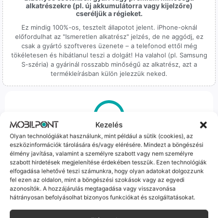
alkatrészekre (pl. új akkumulátorra vagy kijelzőre)
cseréljük a régieket.
Ez mindig 100%-os, tesztelt állapotot jelent. iPhone-oknál
előfordulhat az "Ismeretlen alkatrész" jelzés, de ne aggódj, ez
csak a gyártó szoftveres üzenete – a telefonod ettől még
tökéletesen és hibátlanul teszi a dolgát! Ha valahol (pl. Samsung
S-széria) a gyárinál rosszabb minőségű az alkatrész, azt a
termékleírásban külön jelezzük neked.
Kezelés
Olyan technológiákat használunk, mint például a sütik (cookies), az
100% Elérhetőség
eszközinformációk tárolására és/vagy elérésére. Mindezt a böngészési
élmény javítása, valamint a személyre szabott vagy nem személyre
Sok éve a szegedi piac meghatározó szereplői vagyunk.
szabott hirdetések megjelenítése érdekében tesszük. Ezen technológiák
Nem egy arctalan webshop vagyunk: ha kérdésed van, élő
elfogadása lehetővé teszi számunkra, hogy olyan adatokat dolgozzunk
ember veszi fel a telefont, és személyesen is megtalálsz
fel ezen az oldalon, mint a böngészési szokások vagy az egyedi
minket Szegeden.
azonosítók. A hozzájárulás megtagadása vagy visszavonása
hátrányosan befolyásolhat bizonyos funkciókat és szolgáltatásokat.