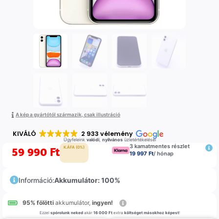
A kép a gyártótól származik, csak illustráció
KIVÁLÓ
2 933 vélemény
Ügyfeleink
valódi
,
nyilvános
üzletértékelései
3 kamatmentes részlet
59 990
Ft
K.ÁFA (0%)
19 997 Ft
/ hónap
Információ:
Akkumulátor: 100%
95% fölötti
akkumulátor,
ingyen!
Ezzel
spórolunk neked
akár
16 000 Ft
extra
költséget másokhoz képest
!