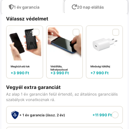
1 év garancia
20 nap elállás
Válassz védelmet
Megbízható tok
Védőfólia,
Minőségi töltőfej
felhelyezéssel
+
3 990
Ft
+
3 990
Ft
+
7 990
Ft
Vegyél extra garanciát
Az alap 1 év garancián felül értendő, az általános garanciális
szabályok vonatkoznak rá.
+
11 990
Ft
+ 1 év garancia (össz. 2 év)