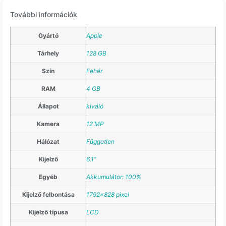
További információk
Gyártó
Apple
Tárhely
128 GB
Szín
Fehér
RAM
4 GB
Állapot
kiváló
Kamera
12 MP
Hálózat
Független
Kijelző
6.1"
Egyéb
Akkumulátor: 100%
Kijelző felbontása
1792×828 pixel
Kijelző típusa
LCD