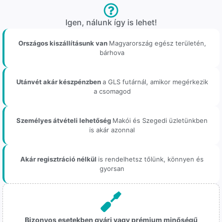
Igen, nálunk így is lehet!
Országos kiszállításunk van
Magyarország egész területén,
bárhova
Utánvét akár készpénzben
a GLS futárnál, amikor megérkezik
a csomagod
Személyes átvételi lehetőség
Makói és Szegedi üzletünkben
is akár azonnal
Akár regisztráció nélkül
is rendelhetsz tőlünk, könnyen és
gyorsan
Bizonyos esetekben gyári vagy prémium minőségű