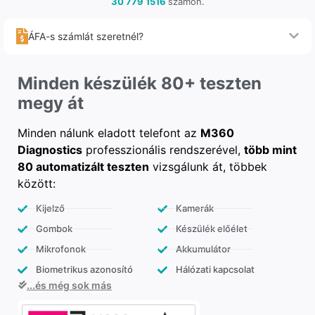
30 779 1516
számon.
ÁFA-s számlát szeretnél?
Minden készülék 80+ teszten
megy át
Minden nálunk eladott telefont az
M360
Diagnostics
professzionális rendszerével,
több mint
80 automatizált teszten
vizsgálunk át, többek
között:
Kijelző
Kamerák
Gombok
Készülék előélet
Mikrofonok
Akkumulátor
Biometrikus azonosító
Hálózati kapcsolat
...és még sok más