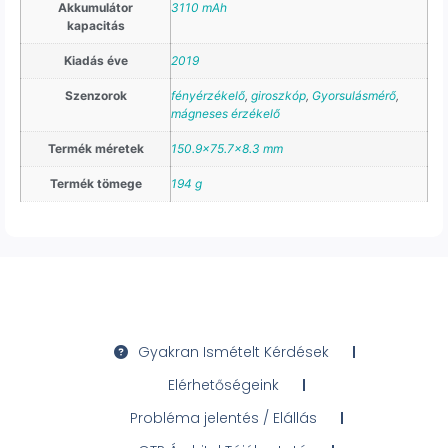
Akkumulátor
3110 mAh
kapacitás
Kiadás éve
2019
Szenzorok
fényérzékelő
,
giroszkóp
,
Gyorsulásmérő
,
mágneses érzékelő
Termék méretek
150.9×75.7×8.3 mm
Termék tömege
194 g
Gyakran Ismételt Kérdések
Elérhetőségeink
Probléma jelentés / Elállás