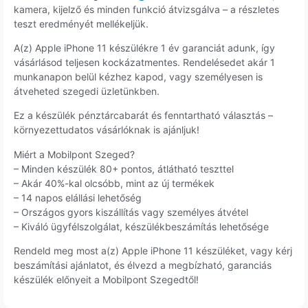
kamera, kijelző és minden funkció átvizsgálva – a részletes
teszt eredményét mellékeljük.
A(z) Apple iPhone 11 készülékre 1 év garanciát adunk, így
vásárlásod teljesen kockázatmentes. Rendelésedet akár 1
munkanapon belül kézhez kapod, vagy személyesen is
átveheted szegedi üzletünkben.
Ez a készülék pénztárcabarát és fenntartható választás –
környezettudatos vásárlóknak is ajánljuk!
Miért a Mobilpont Szeged?
– Minden készülék 80+ pontos, átlátható teszttel
– Akár 40%-kal olcsóbb, mint az új termékek
– 14 napos elállási lehetőség
– Országos gyors kiszállítás vagy személyes átvétel
– Kiváló ügyfélszolgálat, készülékbeszámítás lehetősége
Rendeld meg most a(z) Apple iPhone 11 készüléket, vagy kérj
beszámítási ajánlatot, és élvezd a megbízható, garanciás
készülék előnyeit a Mobilpont Szegedtől!