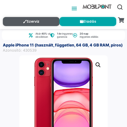
Szerviz
Eladás
Akár
40%
-al
1 év
ingyenes
20 nap
olcsóbban
garancia
ingyenes elállás
Apple iPhone 11 (használt, független, 64 GB, 4 GB RAM, piros)
Azonosító: 430539