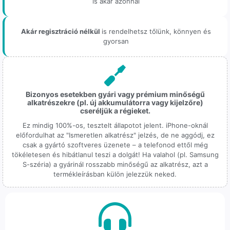
is akár azonnal
Akár regisztráció nélkül
is rendelhetsz tőlünk, könnyen és
gyorsan
Bizonyos esetekben gyári vagy prémium minőségű
alkatrészekre (pl. új akkumulátorra vagy kijelzőre)
cseréljük a régieket.
Ez mindig 100%-os, tesztelt állapotot jelent. iPhone-oknál
előfordulhat az "Ismeretlen alkatrész" jelzés, de ne aggódj, ez
csak a gyártó szoftveres üzenete – a telefonod ettől még
tökéletesen és hibátlanul teszi a dolgát! Ha valahol (pl. Samsung
S-széria) a gyárinál rosszabb minőségű az alkatrész, azt a
termékleírásban külön jelezzük neked.