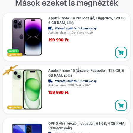
Mások ezeket is megnézték
Apple iPhone 14 Pro Max (jó, Független, 128 GB,
6 GB RAM, Lila)
Várható szállítás: 1-2 munkanap
Akkumulátor: 100%, Csak eSIM!
199 990
Ft
100%
Prémium
Apple iPhone 15 (Újszerű, Független, 128 GB, 6
GB RAM, zöld)
Várható szállítás: 1-2 munkanap
Akkumulátor: 96% Csak eSIM!
189 990
Ft
Prémium
OPPO A55 (kiváló , független, 64 GB, 4 GB RAM,
Szivárványkék)