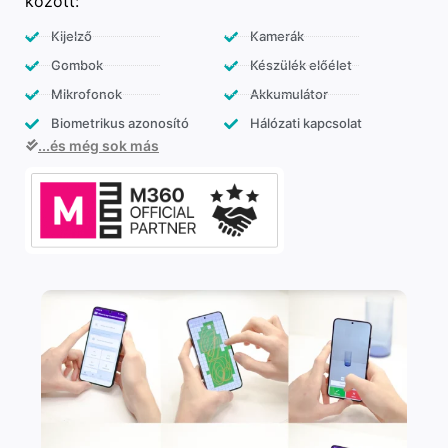
között:
Kijelző
Kamerák
Gombok
Készülék előélet
Mikrofonok
Akkumulátor
Biometrikus azonosító
Hálózati kapcsolat
...és még sok más