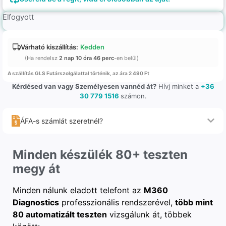
Elfogyott
Várható kiszállítás:
Kedden
(Ha rendelsz
2 nap 10 óra 46 perc
-en belül)
A szállítás GLS Futárszolgálattal történik, az ára 2 490 Ft
Kérdésed van vagy Személyesen vannéd át?
Hívj minket a
+36
30 779 1516
számon.
ÁFA-s számlát szeretnél?
Minden készülék 80+ teszten
megy át
Minden nálunk eladott telefont az
M360
Diagnostics
professzionális rendszerével,
több mint
80 automatizált teszten
vizsgálunk át, többek