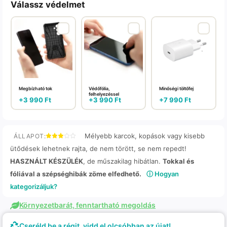
Válassz védelmet
Megbízható tok
Védőfólia,
Minőségi töltőfej
felhelyezéssel
+
3 990
Ft
+
3 990
Ft
+
7 990
Ft
Mélyebb karcok, kopások vagy kisebb
ÁLLAPOT:
ütődések lehetnek rajta, de nem törött, se nem repedt!
HASZNÁLT KÉSZÜLÉK
, de műszakilag hibátlan.
Tokkal és
fóliával a szépséghibák zöme elfedhető.
ⓘ Hogyan
kategorizáljuk?
Környezetbarát, fenntartható megoldás
Cseréld be a régit, vidd el olcsóbban az újat!