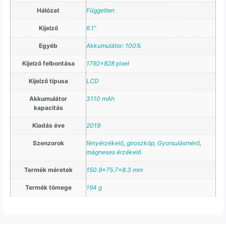
Hálózat
Független
Kijelző
6.1"
Egyéb
Akkumulátor: 100%
Kijelző felbontása
1792×828 pixel
Kijelző típusa
LCD
Akkumulátor
3110 mAh
kapacitás
Kiadás éve
2019
Szenzorok
fényérzékelő
,
giroszkóp
,
Gyorsulásmérő
,
mágneses érzékelő
Termék méretek
150.9×75.7×8.3 mm
Termék tömege
194 g