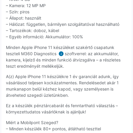
– Kamera: 12 MP MP
– Szín: piros
– Állapot: használt
– Hálózat: független, bármilyen szolgáltatóval használható
– Tartozékok: doboz, kábel
– Egyéb információ: Akkumulátor: 100%
Minden Apple iPhone 11 készüléket szakértő csapatunk
teszteli M360 Diagnostics
szoftverrel: az akkumulátor,
i
kamera, kijelző és minden funkció átvizsgálva – a részletes
teszt eredményét mellékeljük.
A(z) Apple iPhone 11 készülékre 1 év garanciát adunk, így
vásárlásod teljesen kockázatmentes. Rendelésedet akár 1
munkanapon belül kézhez kapod, vagy személyesen is
átveheted szegedi üzletünkben.
Ez a készülék pénztárcabarát és fenntartható választás –
környezettudatos vásárlóknak is ajánljuk!
Miért a Mobilpont Szeged?
– Minden készülék 80+ pontos, átlátható teszttel