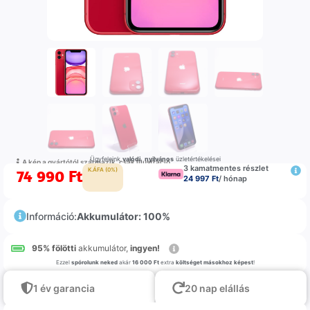
Ügyfeleink
valódi
,
nyilvános
üzletértékelései
A kép a gyártótól származik, csak illustráció
3 kamatmentes részlet
74 990
Ft
K.ÁFA (0%)
24 997 Ft
/ hónap
Információ:
Akkumulátor: 100%
95% fölötti
akkumulátor,
ingyen!
Ezzel
spórolunk neked
akár
16 000 Ft
extra
költséget másokhoz képest
!
1 év garancia
20 nap elállás