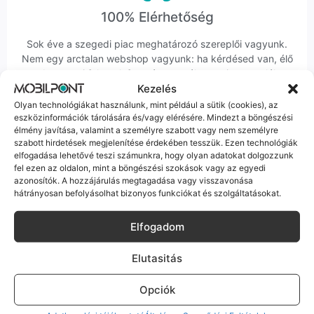
100% Elérhetőség
Sok éve a szegedi piac meghatározó szereplői vagyunk.
Nem egy arctalan webshop vagyunk: ha kérdésed van, élő
ember veszi fel a telefont, és személyesen is megtalálsz
minket Szegeden.
Kezelés
Olyan technológiákat használunk, mint például a sütik (cookies), az
eszközinformációk tárolására és/vagy elérésére. Mindezt a böngészési
élmény javítása, valamint a személyre szabott vagy nem személyre
szabott hirdetések megjelenítése érdekében tesszük. Ezen technológiák
elfogadása lehetővé teszi számunkra, hogy olyan adatokat dolgozzunk
fel ezen az oldalon, mint a böngészési szokások vagy az egyedi
Korrekt Ügyintézés
azonosítók. A hozzájárulás megtagadása vagy visszavonása
hátrányosan befolyásolhat bizonyos funkciókat és szolgáltatásokat.
Hibázni emberi dolog, de a felelősségvállalás nálunk alap.
Ha ritkán előfordul egy hiba, nem kifogásokat keresünk,
Elfogadom
hanem megoldást. Szakértő kollégáink azonnal kézbe
veszik az ügyedet.
Elutasitás
Opciók