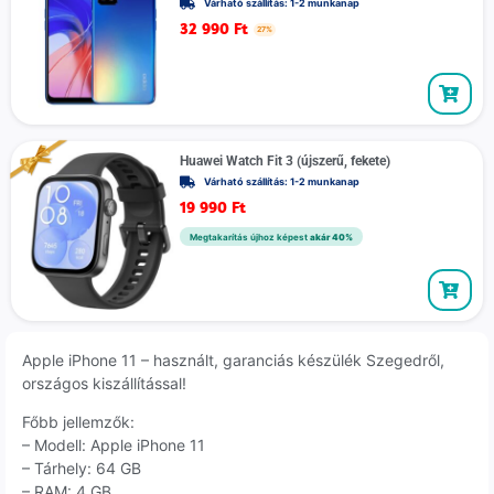
Várható szállítás: 1-2 munkanap
32 990
Ft
27%
Huawei Watch Fit 3 (újszerű, fekete)
Várható szállítás: 1-2 munkanap
19 990
Ft
Megtakarítás újhoz képest
akár 40%
Apple iPhone 11 – használt, garanciás készülék Szegedről,
országos kiszállítással!
Főbb jellemzők:
– Modell: Apple iPhone 11
– Tárhely: 64 GB
– RAM: 4 GB