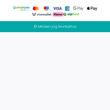
© Minden jog fenntartva