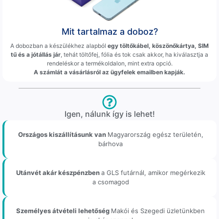
Mit tartalmaz a doboz?
A dobozban a készülékhez alapból
egy töltőkábel, köszönőkártya, SIM
tű és a jótállás jár
, tehát töltőfej, fólia és tok csak akkor, ha kiválasztja a
rendeléskor a termékoldalon, mint extra opció.
A számlát a vásárlásról az ügyfelek emailben kapják.
Igen, nálunk így is lehet!
Országos kiszállításunk van
Magyarország egész területén,
bárhova
Utánvét akár készpénzben
a GLS futárnál, amikor megérkezik
a csomagod
Személyes átvételi lehetőség
Makói és Szegedi üzletünkben