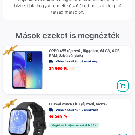
biztosítjuk, hogy a rendelt készüléked hosszú ideig hű
társad maradjon.
Mások ezeket is megnézték
OPPO A55 (újszerű , független, 64 GB, 4 GB
RAM, Szivárványkék)
Várható szállítás: 1-2 munkanap
34 990
Ft
27%
Huawei Watch Fit 3 (újszerű, fekete)
Várható szállítás: 1-2 munkanap
19 990
Ft
Megtakarítás újhoz képest
akár 40%