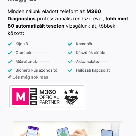
Minden nálunk eladott telefont az
M360
Diagnostics
professzionális rendszerével,
több mint
80 automatizált teszten
vizsgálunk át, többek
között:
Kijelző
Kamerák
Gombok
Készülék előélet
Mikrofonok
Akkumulátor
Biometrikus azonosító
Hálózati kapcsolat
...és még sok más