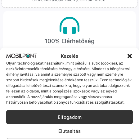
100% Elérhetőség
Sok éve a szegedi piac meghatározó szereplői vagyunk.
Kezelés
Nem egy arctalan webshop vagyunk: ha kérdésed van, élő
Olyan technológiákat használunk, mint például a sütik (cookies), az
ember veszi fel a telefont, és személyesen is megtalálsz
eszközinformációk tárolására és/vagy elérésére. Mindezt a böngészési
minket Szegeden.
élmény javítása, valamint a személyre szabott vagy nem személyre
szabott hirdetések megjelenítése érdekében tesszük. Ezen technológiák
elfogadása lehetővé teszi számunkra, hogy olyan adatokat dolgozzunk
fel ezen az oldalon, mint a böngészési szokások vagy az egyedi
azonosítók. A hozzájárulás megtagadása vagy visszavonása
hátrányosan befolyásolhat bizonyos funkciókat és szolgáltatásokat.
Korrekt Ügyintézés
Elfogadom
Hibázni emberi dolog, de a felelősségvállalás nálunk alap.
Elutasitás
Ha ritkán előfordul egy hiba, nem kifogásokat keresünk,
hanem megoldást. Szakértő kollégáink azonnal kézbe