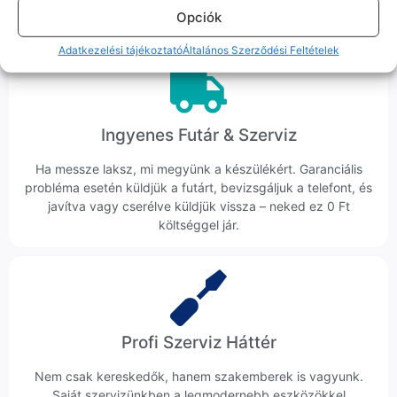
Opciók
veszik az ügyedet.
Adatkezelési tájékoztató
Általános Szerződési Feltételek
Ingyenes Futár & Szerviz
Ha messze laksz, mi megyünk a készülékért. Garanciális
probléma esetén küldjük a futárt, bevizsgáljuk a telefont, és
javítva vagy cserélve küldjük vissza – neked ez 0 Ft
költséggel jár.
Profi Szerviz Háttér
Nem csak kereskedők, hanem szakemberek is vagyunk.
Saját szervizünkben a legmodernebb eszközökkel