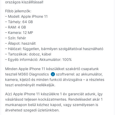
országos kiszállítással!
Főbb jellemzők:
– Modell: Apple iPhone 11
– Tárhely: 64 GB
– RAM: 4 GB
– Kamera: 12 MP
– Szín: fehér
– Állapot: használt
– Hálózat: független, bármilyen szolgáltatóval használható
– Tartozékok: doboz, kábel
– Egyéb információ: Akkumulátor: 100%
Minden Apple iPhone 11 készüléket szakértő csapatunk
teszteli M360 Diagnostics
szoftverrel: az akkumulátor,
i
kamera, kijelző és minden funkció átvizsgálva – a részletes
teszt eredményét mellékeljük.
A(z) Apple iPhone 11 készülékre 1 év garanciát adunk, így
vásárlásod teljesen kockázatmentes. Rendelésedet akár 1
munkanapon belül kézhez kapod, vagy személyesen is
átveheted szegedi üzletünkben.