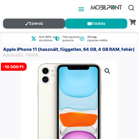
Szerviz
Eladás
Akár
40%
-al
1 év
ingyenes
20 nap
olcsóbban
garancia
ingyenes elállás
Apple iPhone 11 (használt, független, 64 GB, 4 GB RAM, fehér)
Azonosító: 116916
-
10 000 Ft