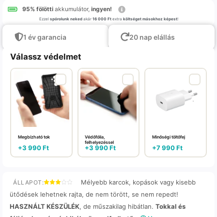
95% fölötti
akkumulátor,
ingyen!
Ezzel
spórolunk neked
akár
16 000 Ft
extra
költséget másokhoz képest
!
1 év garancia
20 nap elállás
Válassz védelmet
Megbízható tok
Védőfólia,
Minőségi töltőfej
felhelyezéssel
+
3 990
Ft
+
3 990
Ft
+
7 990
Ft
Mélyebb karcok, kopások vagy kisebb
ÁLLAPOT:
ütődések lehetnek rajta, de nem törött, se nem repedt!
HASZNÁLT KÉSZÜLÉK
, de műszakilag hibátlan.
Tokkal és