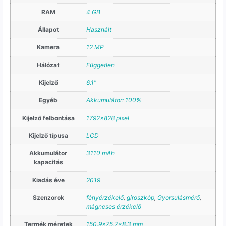
RAM
4 GB
Állapot
Használt
Kamera
12 MP
Hálózat
Független
Kijelző
6.1"
Egyéb
Akkumulátor: 100%
Kijelző felbontása
1792×828 pixel
Kijelző típusa
LCD
Akkumulátor
3110 mAh
kapacitás
Kiadás éve
2019
Szenzorok
fényérzékelő
,
giroszkóp
,
Gyorsulásmérő
,
mágneses érzékelő
Termék méretek
150.9×75.7×8.3 mm