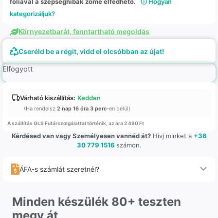
fóliával a szépséghibák zöme elfedhető.
ⓘ Hogyan
kategorizáljuk?
Környezetbarát, fenntartható megoldás
Cseréld be a régit, vidd el olcsóbban az újat!
Elfogyott
Várható kiszállítás:
Kedden
(Ha rendelsz
2 nap 16 óra 2 perc
-en belül)
A szállítás GLS Futárszolgálattal történik, az ára 2 490 Ft
Kérdésed van vagy Személyesen vannéd át?
Hívj minket a
+36
30 779 1516
számon.
ÁFA-s számlát szeretnél?
Minden készülék 80+ teszten
megy át