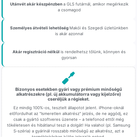
Utánvét akár készpénzben
a GLS futárnál, amikor megérkezik
a csomagod
Személyes átvételi lehetőség
Makói és Szegedi üzletünkben
is akár azonnal
Akár regisztráció nélkül
is rendelhetsz tőlünk, könnyen és
gyorsan
Bizonyos esetekben gyári vagy prémium minőségű
alkatrészekre (pl. új akkumulátorra vagy kijelzőre)
cseréljük a régieket.
Ez mindig 100%-os, tesztelt állapotot jelent. iPhone-oknál
előfordulhat az "Ismeretlen alkatrész" jelzés, de ne aggódj, ez
csak a gyártó szoftveres üzenete – a telefonod ettől még
tökéletesen és hibátlanul teszi a dolgát! Ha valahol (pl. Samsung
S-széria) a gyárinál rosszabb minőségű az alkatrész, azt a
termékleírásban külön jelezzük neked.