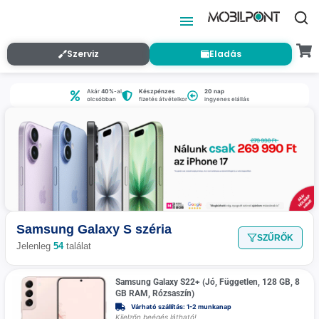
Szerviz
Eladás
Akár
40%
-al
Készpénzes
20 nap
olcsóbban
fizetés átvételkor
ingyenes elállás
Samsung Galaxy S széria
SZŰRŐK
Jelenleg
54
találat
Samsung Galaxy S22+ (Jó, Független, 128 GB, 8
GB RAM, Rózsaszín)
Várható szállítás: 1-2 munkanap
Kijelzőn beégés látható!