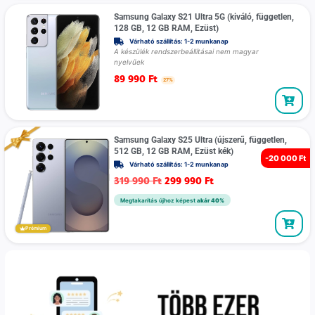
Samsung Galaxy S21 Ultra 5G (kiváló, független,
128 GB, 12 GB RAM, Ezüst)
Várható szállítás: 1-2 munkanap
A készülék rendszerbeállításai nem magyar
nyelvűek
89 990
Ft
27%
Samsung Galaxy S25 Ultra (újszerű, független,
512 GB, 12 GB RAM, Ezüst kék)
-
20 000 Ft
Várható szállítás: 1-2 munkanap
319 990
Ft
299 990
Ft
Megtakarítás újhoz képest
akár 40%
Prémium