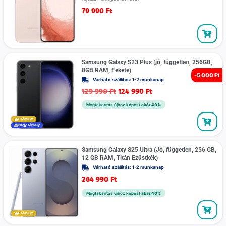
79 990
Ft
Samsung Galaxy S23 Plus (jó, független, 256GB,
8GB RAM, Fekete)
-
5 000 Ft
Várható szállítás: 1-2 munkanap
129 990
Ft
124 990
Ft
Megtakarítás újhoz képest
akár 40%
Prémium
Nagy tárhely
Samsung Galaxy S25 Ultra (Jó, független, 256 GB,
12 GB RAM, Titán Ezüstkék)
Várható szállítás: 1-2 munkanap
264 990
Ft
Megtakarítás újhoz képest
akár 40%
Prémium