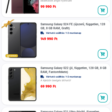
beállítások angol nyelvűek
99 990
Ft
Samsung Galaxy S24 FE (újszerű, független, 128
GB, 8 GB RAM, Grafit)
Várható szállítás: 1-2 munkanap
149 990
Ft
Prémium
Samsung Galaxy S22 (jó, független, 128 GB, 8 GB
RAM, Fantomfekete)
Várható szállítás: 1-2 munkanap
A kijelzön beégés látható!
69 990
Ft
Samsung Galaxy S21 Ultra (kiváló, független,