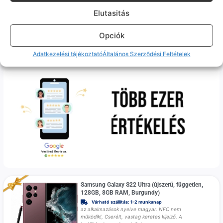
Kijelző tetején sérülés van!
Elutasitás
69 990
Ft
Opciók
Adatkezelési tájékoztató
Általános Szerződési Feltételek
Samsung Galaxy S22 Ultra (újszerű, független,
128GB, 8GB RAM, Burgundy)
Várható szállítás: 1-2 munkanap
az alkalmazások nyelve magyar. NFC nem
működik!, Cserélt, vastag keretes kijelző. A