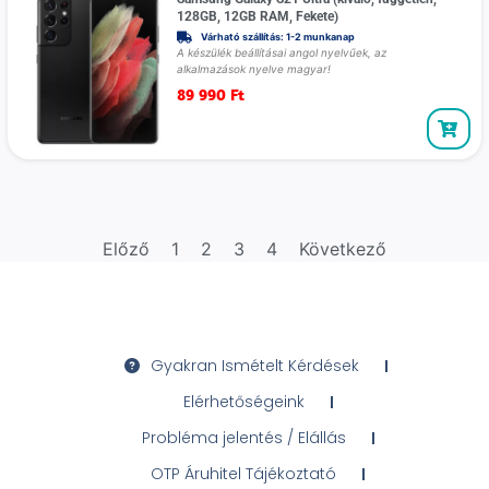
128GB, 12GB RAM, Fekete)
Várható szállítás: 1-2 munkanap
A készülék beállításai angol nyelvűek, az
alkalmazások nyelve magyar!
89 990
Ft
Előző
1
2
3
4
Következő
Gyakran Ismételt Kérdések
Elérhetőségeink
Probléma jelentés / Elállás
OTP Áruhitel Tájékoztató