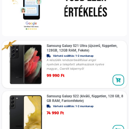
Samsung Galaxy S21 Ultra (újszerű, független,
128GB, 12GB RAM, Fekete)
Várható szállítás: 1-2 munkanap
A készülék rendszerbeállításai angol
nyelvűek a telepített alkalmazások nyelve
magyar., Cserélt képernyő!
99 990
Ft
Samsung Galaxy S22 (kiváló, független, 128 GB, 8
GB RAM, Fantomfekete)
Várható szállítás: 1-2 munkanap
74 990
Ft