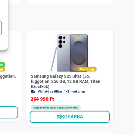
%
m
Prémium
ggetlen,
Samsung Galaxy S25 Ultra (Jó,
független, 256 GB, 12 GB RAM, Titán
Ezüstkék)
Várható szállítás: 1-2 munkanap
264 990
Ft
Megtakarítás újhoz képest
akár 40%
KOSÁRBA