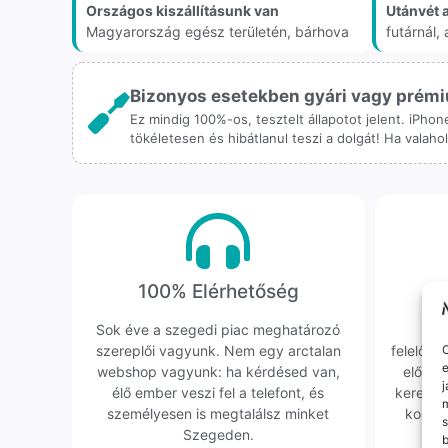
Országos kiszállításunk van
Utánvét 
Magyarország egész területén, bárhova
futárnál
Bizonyos esetekben gyári vagy prémiu
Ez mindig 100%-os, tesztelt állapotot jelent. iPho
tökéletesen és hibátlanul teszi a dolgát! Ha valah
100% Elérhetőség
K
Sok éve a szegedi piac meghatározó
Hi
szereplői vagyunk. Nem egy arctalan
felelőssé
O
e
webshop vagyunk: ha kérdésed van,
előfor
j
élő ember veszi fel a telefont, és
keresün
m
személyesen is megtalálsz minket
kollég
s
Szegeden.