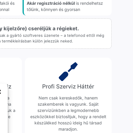
akói és
Akár regisztráció nélkül
is rendelhetsz
onnal
tőlünk, könnyen és gyorsan
ijelzőre) cseréljük a régieket.
 csak a gyártó szoftveres üzenete – a telefonod ettől még
 a termékleírásban külön jelezzük neked.
erviz
Profi Szerviz Háttér
ünk a
Nem csak kereskedők, hanem
obléma
szakemberek is vagyunk. Saját
sgáljuk a
szervizünkben a legmodernebb
erélve
eszközökkel biztosítjuk, hogy a rendelt
0 Ft
készüléked hosszú ideig hű társad
maradjon.