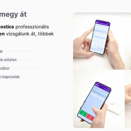
 megy át
ostics
professzionális
en
vizsgálunk át, többek
ák
k előélet
látor
i kapcsolat