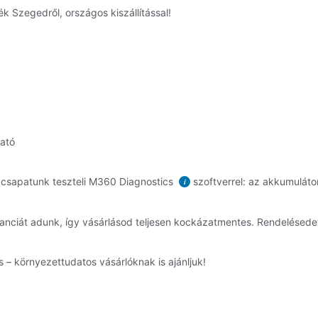
k Szegedről, országos kiszállítással!
ható
 csapatunk teszteli M360 Diagnostics
szoftverrel: az akkumulátor
i
ranciát adunk, így vásárlásod teljesen kockázatmentes. Rendelésed
 – környezettudatos vásárlóknak is ajánljuk!