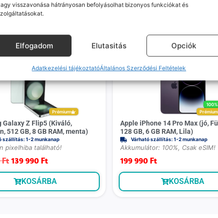
agy visszavonása hátrányosan befolyásolhat bizonyos funkciókat és
zolgáltatásokat.
Mások ezeket is megnézték
Elfogadom
Elutasitás
Opciók
-
20 000 Ft
Adatkezelési tájékoztató
Általános Szerződési Feltételek
100
Prémium
Prémiu
Galaxy Z Flip5 (Kiváló,
Apple iPhone 14 Pro Max (jó, Fü
n, 512 GB, 8 GB RAM, menta)
128 GB, 6 GB RAM, Lila)
ó szállítás: 1-2 munkanap
Várható szállítás: 1-2 munkanap
n pixelhiba található!
Akkumulátor: 100%, Csak eSIM!
0
Ft
139 990
Ft
199 990
Ft
KOSÁRBA
KOSÁRBA