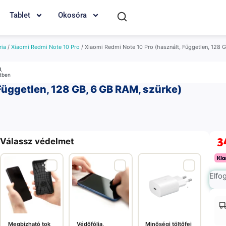
Tablet
Okosóra
ria
/
Xiaomi Redmi Note 10 Pro
/ Xiaomi Redmi Note 10 Pro (használt, Független, 128 
M
,
etben
Független, 128 GB, 6 GB RAM, szürke)
3
Válassz védelmet
Elfo
Megbízható tok
Védőfólia,
Minőségi töltőfej