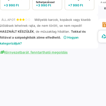
felhelyezéssel
A szá
+
3 990
Ft
+
3 990
Ft
+
7 990
Ft
K
Mélyebb karcok, kopások vagy kisebb
ÁLLAPOT:
ütődések lehetnek rajta, de nem törött, se nem repedt!
HASZNÁLT KÉSZÜLÉK
, de műszakilag hibátlan.
Tokkal és
fóliával a szépséghibák zöme elfedhető.
ⓘ Hogyan
kategorizáljuk?
Környezetbarát, fenntartható megoldás