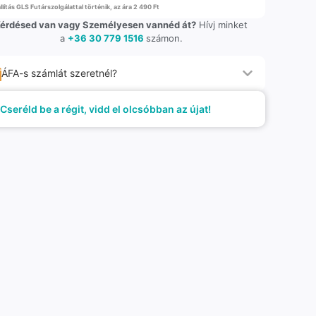
llítás GLS Futárszolgálattal történik, az ára 2 490 Ft
érdésed van vagy Személyesen vannéd át?
Hívj minket
a
+36 30 779 1516
számon.
ÁFA-s számlát szeretnél?
Cseréld be a régit, vidd el olcsóbban az újat!