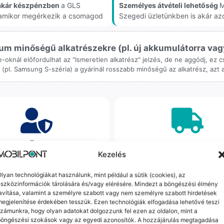
akár készpénzben
a GLS
Személyes átvételi lehetőség
M
, amikor megérkezik a csomagod
Szegedi üzletünkben is akár az
m minőségű alkatrészekre (pl. új akkumulátorra vagy k
ne-oknál előfordulhat az "Ismeretlen alkatrész" jelzés, de ne aggódj, ez
ol (pl. Samsung S-széria) a gyárinál rosszabb minőségű az alkatrész, azt
orrekt Ügyintézés
Ingyenes Futár & Sz
Kezelés
bázni emberi dolog, de a
Ha messze laksz, mi megy
gvállalás nálunk alap. Ha ritkán
készülékért. Garanciális pr
lyan technológiákat használunk, mint például a sütik (cookies), az
szközinformációk tárolására és/vagy elérésére. Mindezt a böngészési élmény
dul egy hiba, nem kifogásokat
esetén küldjük a futárt, beviz
avítása, valamint a személyre szabott vagy nem személyre szabott hirdetések
k, hanem megoldást. Szakértő
telefont, és javítva vagy cs
egjelenítése érdekében tesszük. Ezen technológiák elfogadása lehetővé teszi
áink azonnal kézbe veszik az
küldjük vissza – neked ez 
zámunkra, hogy olyan adatokat dolgozzunk fel ezen az oldalon, mint a
ügyedet.
költséggel jár.
böngészési szokások vagy az egyedi azonosítók. A hozzájárulás megtagadása