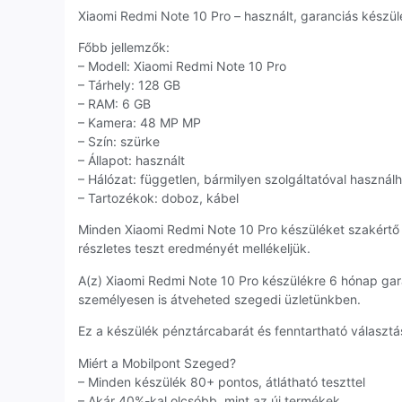
Xiaomi Redmi Note 10 Pro – használt, garanciás készülé
Főbb jellemzők:
– Modell: Xiaomi Redmi Note 10 Pro
– Tárhely: 128 GB
– RAM: 6 GB
– Kamera: 48 MP MP
– Szín: szürke
– Állapot: használt
– Hálózat: független, bármilyen szolgáltatóval használ
– Tartozékok: doboz, kábel
Minden Xiaomi Redmi Note 10 Pro készüléket szakértő
részletes teszt eredményét mellékeljük.
A(z) Xiaomi Redmi Note 10 Pro készülékre 6 hónap ga
személyesen is átveheted szegedi üzletünkben.
Ez a készülék pénztárcabarát és fenntartható választás
Miért a Mobilpont Szeged?
– Minden készülék 80+ pontos, átlátható teszttel
– Akár 40%-kal olcsóbb, mint az új termékek