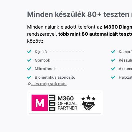
Minden készülék 80+ teszten
Minden nálunk eladott telefont az
M360 Diagn
rendszerével,
több mint 80 automatizált teszt
között:
Kijelző
Kamer
Gombok
Készülé
Mikrofonok
Akkumu
Biometrikus azonosító
Hálózat
...és még sok más