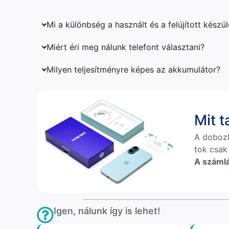
Mi a különbség a használt és a felújított készü
Miért éri meg nálunk telefont választani?
Milyen teljesítményre képes az akkumulátor?
Mit 
A doboz
tok csak
A számlá
Igen, nálunk így is lehet!