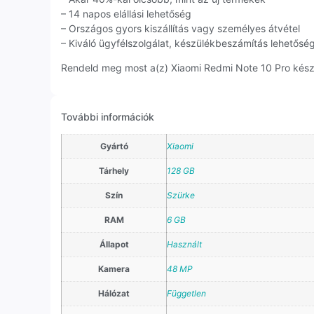
– 14 napos elállási lehetőség
– Országos gyors kiszállítás vagy személyes átvétel
– Kiváló ügyfélszolgálat, készülékbeszámítás lehetősé
Rendeld meg most a(z) Xiaomi Redmi Note 10 Pro készül
További információk
Gyártó
Xiaomi
Tárhely
128 GB
Szín
Szürke
RAM
6 GB
Állapot
Használt
Kamera
48 MP
Hálózat
Független