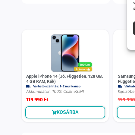
v
s
100%
Prémium
Apple iPhone 14 (Jó, Független, 128 GB,
Samsung 
4 GB RAM, Kék)
Függetle
Várható szállítás: 1-2 munkanap
Várhat
Akkumulátor: 100% Csak eSIM!
Kijelzőbe
119 990
Ft
159 99
KOSÁRBA