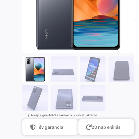
A kép a gyártótól származik, csak illustráció
1 év garancia
20 nap elállás