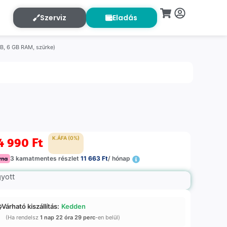
Szerviz
Eladás
GB, 6 GB RAM, szürke)
4 990
Ft
K.ÁFA (0%)
3 kamatmentes részlet
11 663 Ft
/ hónap
gyott
Várható kiszállítás:
Kedden
(Ha rendelsz
1 nap 22 óra 29 perc
-en belül)