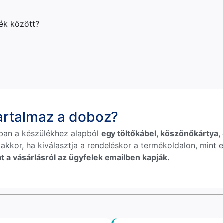
lék között?
tartalmaz a doboz?
ban a készülékhez alapból
egy töltőkábel, köszönőkártya, S
 akkor, ha kiválasztja a rendeléskor a termékoldalon, mint e
t a vásárlásról az ügyfelek emailben kapják.