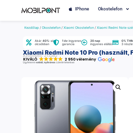
IPhone
Okostelefon
Kezdőlap
/
Okostelefon
/
Xiaomi Okostelefon
/
Xiaomi Redmi Note szé
Akár
40%
-al
1 év
ingyenes
20 nap
0% TH
olcsóbban
garancia
ingyenes elállás
3 részl
Xiaomi Redmi Note 10 Pro (használt, 
Azonosító: 213382
KIVÁLÓ
2 950 vélemény
Ügyfeleink
valódi
,
nyilvános
üzletértékelései