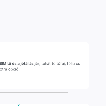
IM tű és a jótállás jár
, tehát töltőfej, fólia és
xtra opció.