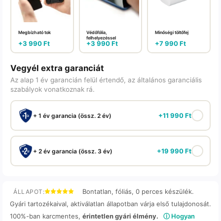
Megbízható tok
Védőfólia,
Minőségi töltőfej
felhelyezéssel
+
3 990
Ft
+
3 990
Ft
+
7 990
Ft
Vegyél extra garanciát
Az alap 1 év garancián felül értendő, az általános garanciális
szabályok vonatkoznak rá.
+
11 990
Ft
+ 1 év garancia (össz. 2 év)
+
19 990
Ft
+ 2 év garancia (össz. 3 év)
Bontatlan, fóliás, 0 perces készülék.
ÁLLAPOT:
Gyári tartozékaival, aktiválatlan állapotban várja első tulajdonosát.
100%-ban karcmentes,
érintetlen gyári élmény.
ⓘ Hogyan