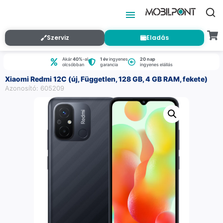
Szerviz
Eladás
Akár
40%
-al
1 év
ingyenes
20 nap
olcsóbban
garancia
ingyenes elállás
Xiaomi Redmi 12C (új, Független, 128 GB, 4 GB RAM, fekete)
Azonosító: 605209