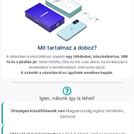
Mit tartalmaz a doboz?
A dobozban a készülékhez alapból
egy töltőkábel, köszönőkártya, SIM
tű és a jótállás jár
, tehát töltőfej, fólia és tok csak akkor, ha kiválasztja a
rendeléskor a termékoldalon, mint extra opció.
A számlát a vásárlásról az ügyfelek emailben kapják.
Igen, nálunk így is lehet!
Országos kiszállításunk van
Magyarország egész területén,
bárhova
Utánvét akár készpénzben
a GLS futárnál, amikor megérkezik