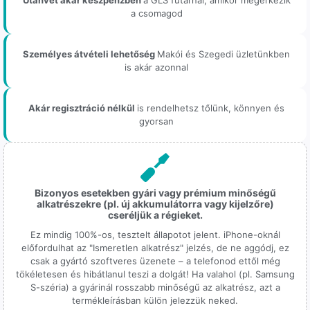
a csomagod
Személyes átvételi lehetőség
Makói és Szegedi üzletünkben
is akár azonnal
Akár regisztráció nélkül
is rendelhetsz tőlünk, könnyen és
gyorsan
Bizonyos esetekben gyári vagy prémium minőségű
alkatrészekre (pl. új akkumulátorra vagy kijelzőre)
cseréljük a régieket.
Ez mindig 100%-os, tesztelt állapotot jelent. iPhone-oknál
előfordulhat az "Ismeretlen alkatrész" jelzés, de ne aggódj, ez
csak a gyártó szoftveres üzenete – a telefonod ettől még
tökéletesen és hibátlanul teszi a dolgát! Ha valahol (pl. Samsung
S-széria) a gyárinál rosszabb minőségű az alkatrész, azt a
termékleírásban külön jelezzük neked.