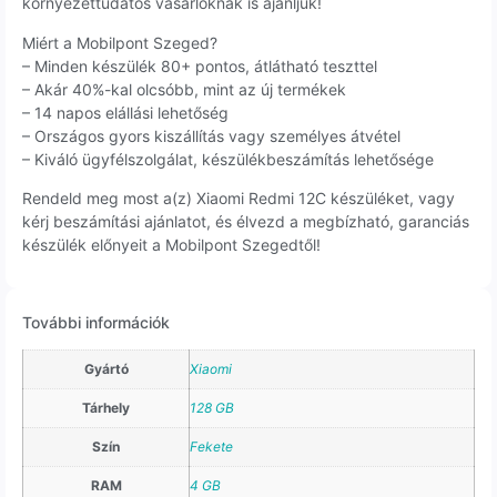
környezettudatos vásárlóknak is ajánljuk!
Miért a Mobilpont Szeged?
– Minden készülék 80+ pontos, átlátható teszttel
– Akár 40%-kal olcsóbb, mint az új termékek
– 14 napos elállási lehetőség
– Országos gyors kiszállítás vagy személyes átvétel
– Kiváló ügyfélszolgálat, készülékbeszámítás lehetősége
Rendeld meg most a(z) Xiaomi Redmi 12C készüléket, vagy
kérj beszámítási ajánlatot, és élvezd a megbízható, garanciás
készülék előnyeit a Mobilpont Szegedtől!
További információk
Gyártó
Xiaomi
Tárhely
128 GB
Szín
Fekete
RAM
4 GB