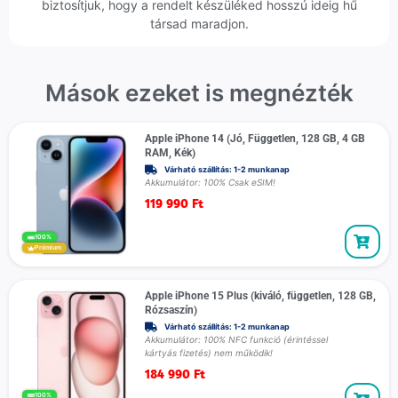
biztosítjuk, hogy a rendelt készüléked hosszú ideig hű
társad maradjon.
Mások ezeket is megnézték
Apple iPhone 14 (Jó, Független, 128 GB, 4 GB
RAM, Kék)
Várható szállítás: 1-2 munkanap
Akkumulátor: 100% Csak eSIM!
119 990
Ft
100%
Prémium
Apple iPhone 15 Plus (kiváló, független, 128 GB,
Rózsaszín)
Várható szállítás: 1-2 munkanap
Akkumulátor: 100% NFC funkció (érintéssel
kártyás fizetés) nem működik!
184 990
Ft
100%