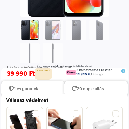
Ügyfeleink
valódi
,
nyilvános
üzletértékelései
A kép a gyártótól származik, csak illustráció
3 kamatmentes részlet
39 990
Ft
K.ÁFA (0%)
13 330 Ft
/ hónap
1 év garancia
20 nap elállás
Válassz védelmet