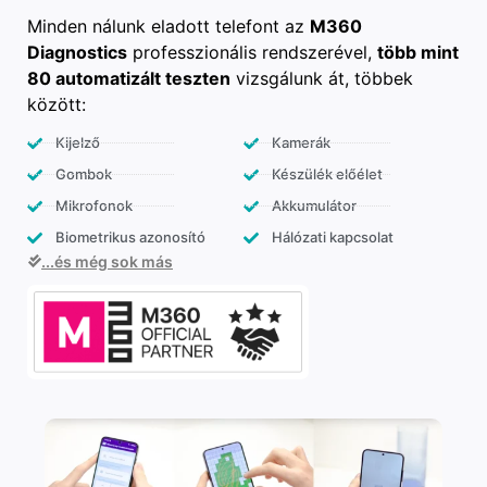
Minden nálunk eladott telefont az
M360
Diagnostics
professzionális rendszerével,
több mint
80 automatizált teszten
vizsgálunk át, többek
között:
Kijelző
Kamerák
Gombok
Készülék előélet
Mikrofonok
Akkumulátor
Biometrikus azonosító
Hálózati kapcsolat
...és még sok más