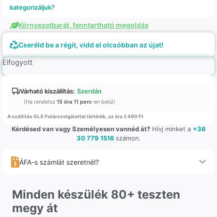
kategorizáljuk?
Környezetbarát, fenntartható megoldás
Cseréld be a régit, vidd el olcsóbban az újat!
Elfogyott
Várható kiszállítás:
Szerdán
(Ha rendelsz
15 óra 11 perc
-en belül)
A szállítás GLS Futárszolgálattal történik, az ára 2 490 Ft
Kérdésed van vagy Személyesen vannéd át?
Hívj minket a
+36
30 779 1516
számon.
ÁFA-s számlát szeretnél?
Minden készülék 80+ teszten
megy át