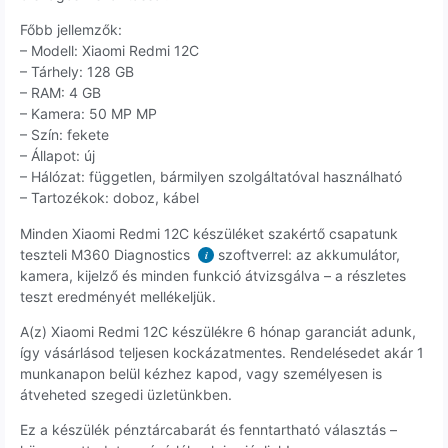
Főbb jellemzők:
– Modell: Xiaomi Redmi 12C
– Tárhely: 128 GB
– RAM: 4 GB
– Kamera: 50 MP MP
– Szín: fekete
– Állapot: új
– Hálózat: független, bármilyen szolgáltatóval használható
– Tartozékok: doboz, kábel
Minden Xiaomi Redmi 12C készüléket szakértő csapatunk
teszteli M360 Diagnostics
szoftverrel: az akkumulátor,
i
kamera, kijelző és minden funkció átvizsgálva – a részletes
teszt eredményét mellékeljük.
A(z) Xiaomi Redmi 12C készülékre 6 hónap garanciát adunk,
így vásárlásod teljesen kockázatmentes. Rendelésedet akár 1
munkanapon belül kézhez kapod, vagy személyesen is
átveheted szegedi üzletünkben.
Ez a készülék pénztárcabarát és fenntartható választás –