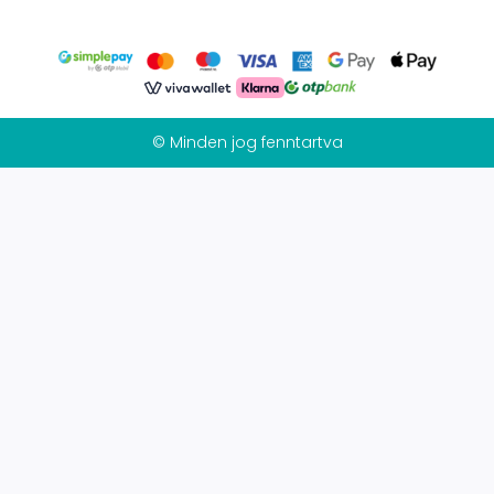
© Minden jog fenntartva