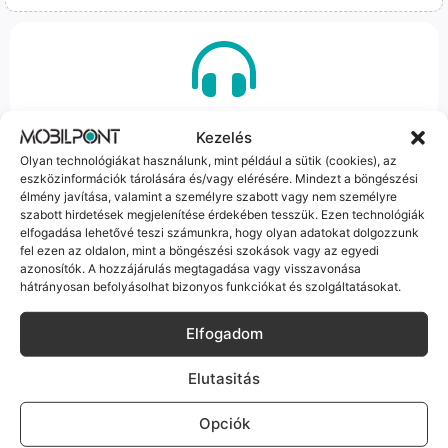
100% Elérhetőség
Kezelés
Sok éve a szegedi piac meghatározó szereplői vagyunk.
Olyan technológiákat használunk, mint például a sütik (cookies), az
Nem egy arctalan webshop vagyunk: ha kérdésed van, élő
eszközinformációk tárolására és/vagy elérésére. Mindezt a böngészési
élmény javítása, valamint a személyre szabott vagy nem személyre
ember veszi fel a telefont, és személyesen is megtalálsz
szabott hirdetések megjelenítése érdekében tesszük. Ezen technológiák
minket Szegeden.
elfogadása lehetővé teszi számunkra, hogy olyan adatokat dolgozzunk
fel ezen az oldalon, mint a böngészési szokások vagy az egyedi
azonosítók. A hozzájárulás megtagadása vagy visszavonása
hátrányosan befolyásolhat bizonyos funkciókat és szolgáltatásokat.
Elfogadom
Korrekt Ügyintézés
Elutasitás
Hibázni emberi dolog, de a felelősségvállalás nálunk alap.
Ha ritkán előfordul egy hiba, nem kifogásokat keresünk,
Opciók
hanem megoldást. Szakértő kollégáink azonnal kézbe