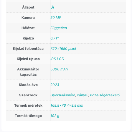
Állapot
Új
Kamera
50 MP
Hálózat
Független
Kijelző
6.71"
Kijelző felbontása
720×1650 pixel
Kijelző típusa
IPS LCD
Akkumulátor
5000 mAh
kapacitás
Kiadás éve
2023
Szenzorok
Gyorsulásmérő
,
iránytű
,
közelségérzékelő
Termék méretek
168.8×76.4×8.8 mm
Termék tömege
192 g