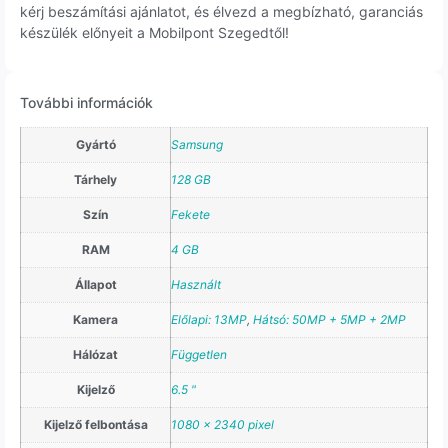
kérj beszámítási ajánlatot, és élvezd a megbízható, garanciás
készülék előnyeit a Mobilpont Szegedtől!
További információk
Gyártó
Samsung
Tárhely
128 GB
Szín
Fekete
RAM
4 GB
Állapot
Használt
Kamera
Előlapi: 13MP
,
Hátsó: 50MP + 5MP + 2MP
Hálózat
Független
Kijelző
6.5 "
Kijelző felbontása
1080 x 2340 pixel