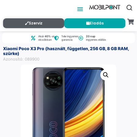
Szerviz
Eladás
Akár
40%
-al
1 év
ingyenes
20 nap
olcsóbban
garancia
ingyenes elállás
Xiaomi Poco X3 Pro (használt, független, 256 GB, 8 GB RAM,
szürke)
Azonosító: 089900