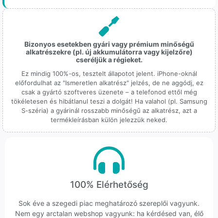
Bizonyos esetekben gyári vagy prémium minőségű
alkatrészekre (pl. új akkumulátorra vagy kijelzőre)
cseréljük a régieket.
Ez mindig 100%-os, tesztelt állapotot jelent. iPhone-oknál
előfordulhat az "Ismeretlen alkatrész" jelzés, de ne aggódj, ez
csak a gyártó szoftveres üzenete – a telefonod ettől még
tökéletesen és hibátlanul teszi a dolgát! Ha valahol (pl. Samsung
S-széria) a gyárinál rosszabb minőségű az alkatrész, azt a
termékleírásban külön jelezzük neked.
100% Elérhetőség
Sok éve a szegedi piac meghatározó szereplői vagyunk.
Nem egy arctalan webshop vagyunk: ha kérdésed van, élő