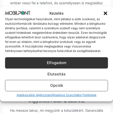
ember veszi fel a telefont, és személyesen is megtalálsz
minket Szegeden.
Kezelés
Olyan technológiákat használunk, mint például a sütik (cookies), az
eszközinformációk tárolására és/vagy elérésére. Mindezt a böngészési
élmény javítása, valamint a személyre szabott vagy nem személyre
szabott hirdetések megjelenítése érdekében tesszük. Ezen technológiák
elfogadása lehetővé teszi számunkra, hogy olyan adatokat dolgozzunk
Korrekt Ügyintézés
fel ezen az oldalon, mint a böngészési szokások vagy az egyedi
azonosítók. A hozzájárulás megtagadása vagy visszavonása
hátrányosan befolyásolhat bizonyos funkciókat és szolgáltatásokat.
Hibázni emberi dolog, de a felelősségvállalás nálunk alap.
Ha ritkán előfordul egy hiba, nem kifogásokat keresünk,
hanem megoldást. Szakértő kollégáink azonnal kézbe
Elfogadom
veszik az ügyedet.
Elutasitás
Opciók
Adatkezelési tájékoztató
Általános Szerződési Feltételek
Ingyenes Futár & Szerviz
Ha messze laksz, mi megyünk a készülékért. Garanciális