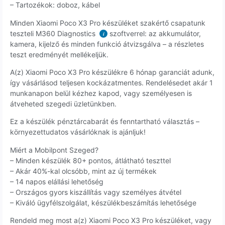
– Tartozékok: doboz, kábel
Minden Xiaomi Poco X3 Pro készüléket szakértő csapatunk
teszteli M360 Diagnostics
szoftverrel: az akkumulátor,
i
kamera, kijelző és minden funkció átvizsgálva – a részletes
teszt eredményét mellékeljük.
A(z) Xiaomi Poco X3 Pro készülékre 6 hónap garanciát adunk,
így vásárlásod teljesen kockázatmentes. Rendelésedet akár 1
munkanapon belül kézhez kapod, vagy személyesen is
átveheted szegedi üzletünkben.
Ez a készülék pénztárcabarát és fenntartható választás –
környezettudatos vásárlóknak is ajánljuk!
Miért a Mobilpont Szeged?
– Minden készülék 80+ pontos, átlátható teszttel
– Akár 40%-kal olcsóbb, mint az új termékek
– 14 napos elállási lehetőség
– Országos gyors kiszállítás vagy személyes átvétel
– Kiváló ügyfélszolgálat, készülékbeszámítás lehetősége
Rendeld meg most a(z) Xiaomi Poco X3 Pro készüléket, vagy