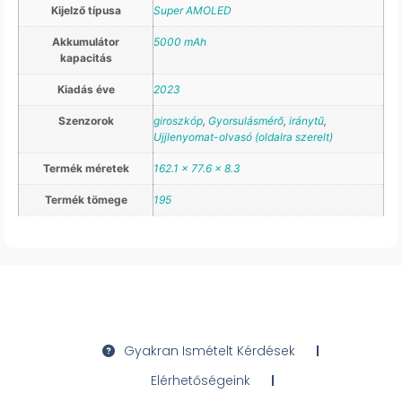
Kijelző típusa
Super AMOLED
Akkumulátor
5000 mAh
kapacitás
Kiadás éve
2023
Szenzorok
giroszkóp
,
Gyorsulásmérő
,
iránytű
,
Ujjlenyomat-olvasó (oldalra szerelt)
Termék méretek
162.1 x 77.6 x 8.3
Termék tömege
195
Gyakran Ismételt Kérdések
Elérhetőségeink