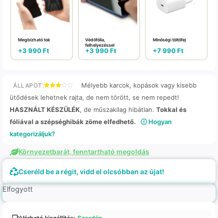
Megbízható tok
Védőfólia,
Minőségi töltőfej
felhelyezéssel
+
3 990
Ft
+
3 990
Ft
+
7 990
Ft
Mélyebb karcok, kopások vagy kisebb
ÁLLAPOT:
ütődések lehetnek rajta, de nem törött, se nem repedt!
HASZNÁLT KÉSZÜLÉK
, de műszakilag hibátlan.
Tokkal és
fóliával a szépséghibák zöme elfedhető.
ⓘ Hogyan
kategorizáljuk?
Környezetbarát, fenntartható megoldás
Cseréld be a régit, vidd el olcsóbban az újat!
Elfogyott
Várható kiszállítás:
Szerdán