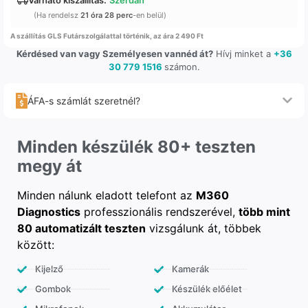
(Ha rendelsz
21 óra 28 perc
-en belül)
A szállítás GLS Futárszolgálattal történik, az ára 2 490 Ft
Kérdésed van vagy Személyesen vannéd át?
Hívj minket a
+36
30 779 1516
számon.
ÁFA-s számlát szeretnél?
Minden készülék 80+ teszten
megy át
Minden nálunk eladott telefont az
M360
Diagnostics
professzionális rendszerével,
több mint
80 automatizált teszten
vizsgálunk át, többek
között:
Kijelző
Kamerák
Gombok
Készülék előélet