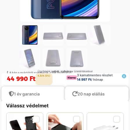
Ügyfeleink
valódi
,
nyilvános
üzletértékelései
A kép a gyártótól származik, csak illustráció
3 kamatmentes részlet
44 990
Ft
K.ÁFA (0%)
14 997 Ft
/ hónap
1 év garancia
20 nap elállás
Válassz védelmet