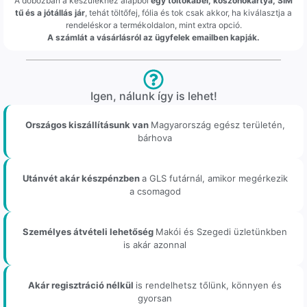
A dobozban a készülékhez alapból
egy töltőkábel, köszönőkártya, SIM
tű és a jótállás jár
, tehát töltőfej, fólia és tok csak akkor, ha kiválasztja a
rendeléskor a termékoldalon, mint extra opció.
A számlát a vásárlásról az ügyfelek emailben kapják.
Igen, nálunk így is lehet!
Országos kiszállításunk van
Magyarország egész területén,
bárhova
Utánvét akár készpénzben
a GLS futárnál, amikor megérkezik
a csomagod
Személyes átvételi lehetőség
Makói és Szegedi üzletünkben
is akár azonnal
Akár regisztráció nélkül
is rendelhetsz tőlünk, könnyen és
gyorsan