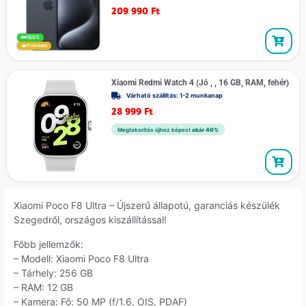
209 990
Ft
100%
Prémium
Xiaomi Redmi Watch 4 (Jó , , 16 GB, RAM, fehér)
Várható szállítás: 1-2 munkanap
28 999
Ft
Megtakarítás újhoz képest
akár 40%
Xiaomi Poco F8 Ultra – Újszerű állapotú, garanciás készülék
Szegedről, országos kiszállítással!
Főbb jellemzők:
– Modell: Xiaomi Poco F8 Ultra
– Tárhely: 256 GB
– RAM: 12 GB
– Kamera: Fő: 50 MP (f/1.6, OIS, PDAF)