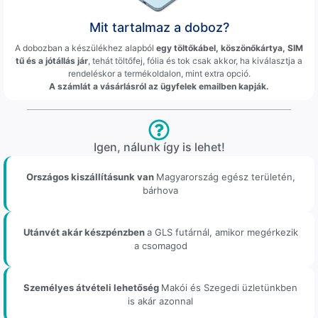
Mit tartalmaz a doboz?
A dobozban a készülékhez alapból
egy töltőkábel, köszönőkártya, SIM
tű és a jótállás jár
, tehát töltőfej, fólia és tok csak akkor, ha kiválasztja a
rendeléskor a termékoldalon, mint extra opció.
A számlát a vásárlásról az ügyfelek emailben kapják.
Igen, nálunk így is lehet!
Országos kiszállításunk van
Magyarország egész területén,
bárhova
Utánvét akár készpénzben
a GLS futárnál, amikor megérkezik
a csomagod
Személyes átvételi lehetőség
Makói és Szegedi üzletünkben
is akár azonnal