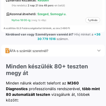
Várható kiszállítás:
Kedden
(Ha rendelsz
2 nap 21 óra 49 perc
-en belül)
Azonnal átvehető:
Szeged, Somogyi u.
Nyitva 18:00-ig
Hívás
(még 1ó 49p)
A szállítás GLS Futárszolgálattal történik, az ára 2 490 Ft
Kérdésed van vagy Személyesen vannéd át?
Hívj minket a
+36
30 779 1516
számon.
ÁFA-s számlát szeretnél?
Minden készülék 80+ teszten
megy át
Minden nálunk eladott telefont az
M360
Diagnostics
professzionális rendszerével,
több mint
80 automatizált teszten
vizsgálunk át, többek
között: