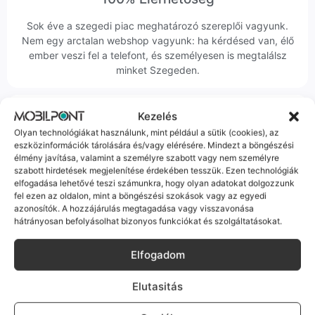
Sok éve a szegedi piac meghatározó szereplői vagyunk.
Nem egy arctalan webshop vagyunk: ha kérdésed van, élő
ember veszi fel a telefont, és személyesen is megtalálsz
minket Szegeden.
Kezelés
Olyan technológiákat használunk, mint például a sütik (cookies), az
eszközinformációk tárolására és/vagy elérésére. Mindezt a böngészési
élmény javítása, valamint a személyre szabott vagy nem személyre
Korrekt Ügyintézés
szabott hirdetések megjelenítése érdekében tesszük. Ezen technológiák
elfogadása lehetővé teszi számunkra, hogy olyan adatokat dolgozzunk
Hibázni emberi dolog, de a felelősségvállalás nálunk alap.
fel ezen az oldalon, mint a böngészési szokások vagy az egyedi
Ha ritkán előfordul egy hiba, nem kifogásokat keresünk,
azonosítók. A hozzájárulás megtagadása vagy visszavonása
hanem megoldást. Szakértő kollégáink azonnal kézbe
hátrányosan befolyásolhat bizonyos funkciókat és szolgáltatásokat.
veszik az ügyedet.
Elfogadom
Elutasitás