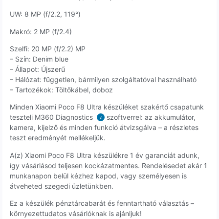
UW: 8 MP (f/2.2, 119°)
Makró: 2 MP (f/2.4)
Szelfi: 20 MP (f/2.2) MP
– Szín: Denim blue
– Állapot: Újszerű
– Hálózat: független, bármilyen szolgáltatóval használható
– Tartozékok: Töltőkábel, doboz
Minden Xiaomi Poco F8 Ultra készüléket szakértő csapatunk
teszteli M360 Diagnostics
szoftverrel: az akkumulátor,
i
kamera, kijelző és minden funkció átvizsgálva – a részletes
teszt eredményét mellékeljük.
A(z) Xiaomi Poco F8 Ultra készülékre 1 év garanciát adunk,
így vásárlásod teljesen kockázatmentes. Rendelésedet akár 1
munkanapon belül kézhez kapod, vagy személyesen is
átveheted szegedi üzletünkben.
Ez a készülék pénztárcabarát és fenntartható választás –
környezettudatos vásárlóknak is ajánljuk!