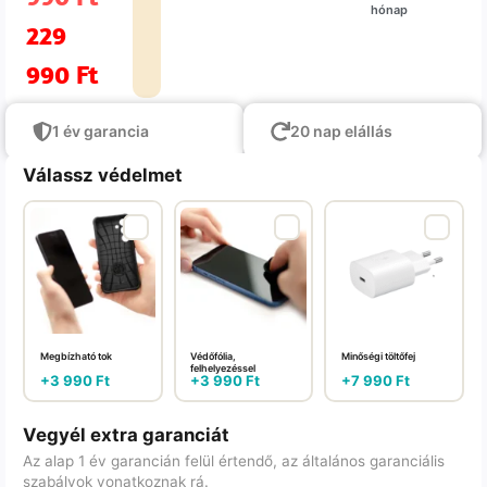
hónap
229
990
Ft
1 év garancia
20 nap elállás
Válassz védelmet
Megbízható tok
Védőfólia,
Minőségi töltőfej
felhelyezéssel
+
3 990
Ft
+
3 990
Ft
+
7 990
Ft
Vegyél extra garanciát
Az alap 1 év garancián felül értendő, az általános garanciális
szabályok vonatkoznak rá.