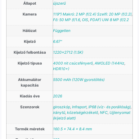
Állapot
újszerű
Kamera
119°) Makró: 2 MP (f/2.4) Szelfi: 20 MP (f/2.2)
,
Fő: 50 MP (f/1.6
,
OIS
,
PDAF) UW: 8 MP (f/2.2
Hálózat
Független
Kijelző
6.67"
Kijelző felbontása
1220×2712 (1.5K)
Kijelző típusa
4000 nit csúcsfényerő
,
AMOLED (144Hz
,
HDR10+)
Akkumulátor
5500 mAh (120W gyorstöltés)
kapacitás
Kiadás éve
2026
Szenzorok
giroszkóp
,
Infraport
,
IP68 (víz- és porállóság)
,
iránytű
,
közelségérzékelő
,
NFC
,
Ujjlenyomat
(kijelző alatt)
Termék méretek
160.5 x 74.4 x 8.4 mm