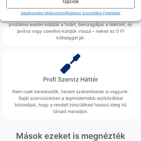
Opciók
Ingyenes Futár & Szerviz
Adatkezelési tájékoztató
Általános Szerződési Feltételek
Ha messze laksz, mi megyünk a készülékért. Garanciális
probléma esetén küldjük a futárt, bevizsgáljuk a telefont, és
javítva vagy cserélve küldjük vissza – neked ez 0 Ft
költséggel jár.
Profi Szerviz Háttér
Nem csak kereskedők, hanem szakemberek is vagyunk.
Saját szervizünkben a legmodernebb eszközökkel
biztosítjuk, hogy a rendelt készüléked hosszú ideig hű
társad maradjon.
Mások ezeket is megnézték