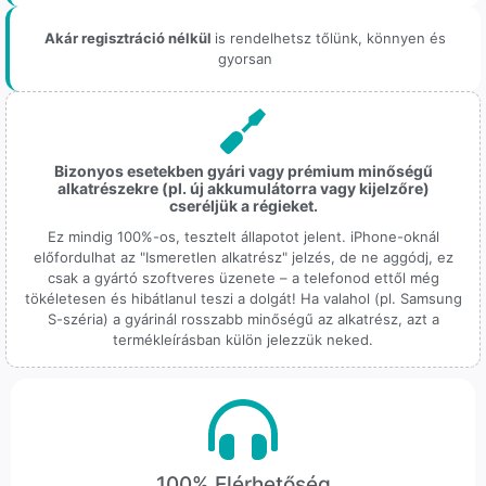
Akár regisztráció nélkül
is rendelhetsz tőlünk, könnyen és
gyorsan
Bizonyos esetekben gyári vagy prémium minőségű
alkatrészekre (pl. új akkumulátorra vagy kijelzőre)
cseréljük a régieket.
Ez mindig 100%-os, tesztelt állapotot jelent. iPhone-oknál
előfordulhat az "Ismeretlen alkatrész" jelzés, de ne aggódj, ez
csak a gyártó szoftveres üzenete – a telefonod ettől még
tökéletesen és hibátlanul teszi a dolgát! Ha valahol (pl. Samsung
S-széria) a gyárinál rosszabb minőségű az alkatrész, azt a
termékleírásban külön jelezzük neked.
100% Elérhetőség