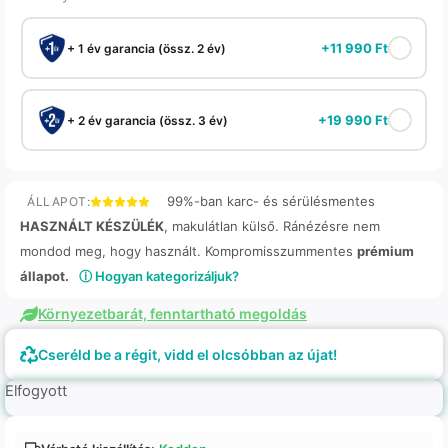
+
11 990
Ft
+ 1 év garancia (össz. 2 év)
+
19 990
Ft
+ 2 év garancia (össz. 3 év)
99%-ban karc- és sérülésmentes
ÁLLAPOT:
HASZNÁLT KÉSZÜLÉK
, makulátlan külső. Ránézésre nem
mondod meg, hogy használt. Kompromisszummentes
prémium
állapot.
ⓘ Hogyan kategorizáljuk?
Környezetbarát, fenntartható megoldás
Cseréld be a régit, vidd el olcsóbban az újat!
Elfogyott