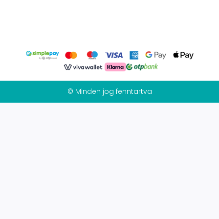
© Minden jog fenntartva