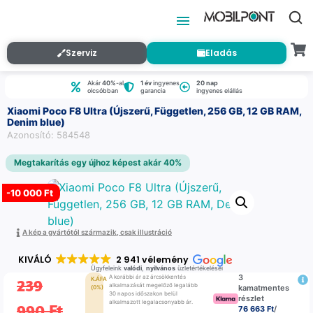
Szerviz
Eladás
Akár
40%
-al
1 év
ingyenes
20 nap
olcsóbban
garancia
ingyenes elállás
Xiaomi Poco F8 Ultra (Újszerű, Független, 256 GB, 12 GB RAM,
Denim blue)
Azonosító: 584548
Megtakarítás egy újhoz képest akár 40%
-
10 000 Ft
A kép a gyártótól származik, csak illustráció
KIVÁLÓ
2 941 vélemény
Ügyfeleink
valódi
,
nyilvános
üzletértékelései
3
A korábbi ár az árcsökkentés
239
K.ÁFA
alkalmazását megelőző legalább
kamatmentes
(0%)
30 napos időszakon belül
részlet
alkalmazott legalacsonyabb ár.
990
Ft
76 663 Ft
/