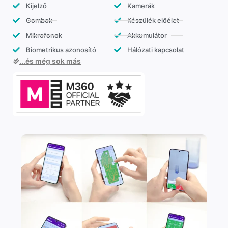
Kijelző
Kamerák
Gombok
Készülék előélet
Mikrofonok
Akkumulátor
Biometrikus azonosító
Hálózati kapcsolat
...és még sok más