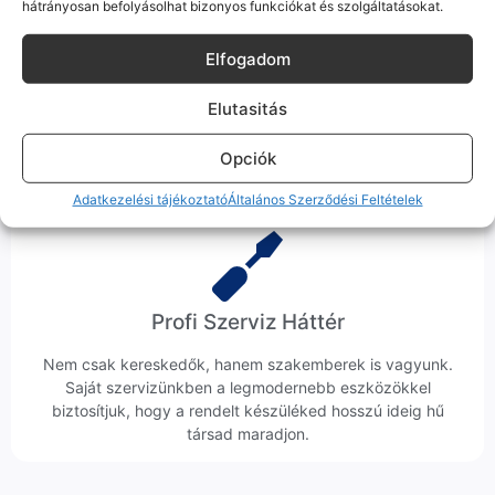
hátrányosan befolyásolhat bizonyos funkciókat és szolgáltatásokat.
Elfogadom
Ingyenes Futár & Szerviz
Ha messze laksz, mi megyünk a készülékért. Garanciális
Elutasitás
probléma esetén küldjük a futárt, bevizsgáljuk a telefont, és
javítva vagy cserélve küldjük vissza – neked ez 0 Ft
Opciók
költséggel jár.
Adatkezelési tájékoztató
Általános Szerződési Feltételek
Profi Szerviz Háttér
Nem csak kereskedők, hanem szakemberek is vagyunk.
Saját szervizünkben a legmodernebb eszközökkel
biztosítjuk, hogy a rendelt készüléked hosszú ideig hű
társad maradjon.