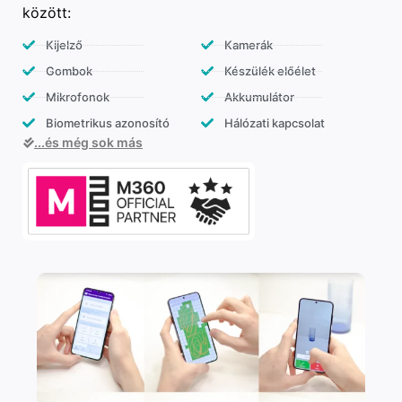
között:
Kijelző
Kamerák
Gombok
Készülék előélet
Mikrofonok
Akkumulátor
Biometrikus azonosító
Hálózati kapcsolat
...és még sok más