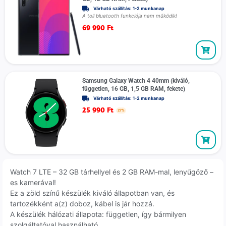
Várható szállítás: 1-2 munkanap
A toll bluetooth funkciója nem működik!
69 990
Ft
Samsung Galaxy Watch 4 40mm (kiváló,
független, 16 GB, 1,5 GB RAM, fekete)
Várható szállítás: 1-2 munkanap
25 990
Ft
27%
Watch 7 LTE – 32 GB tárhellyel és 2 GB RAM-mal, lenyűgöző –
es kamerával!
Ez a zöld színű készülék kiváló állapotban van, és
tartozékként a(z) doboz, kábel is jár hozzá.
A készülék hálózati állapota: független, így bármilyen
szolgáltatóval használható.