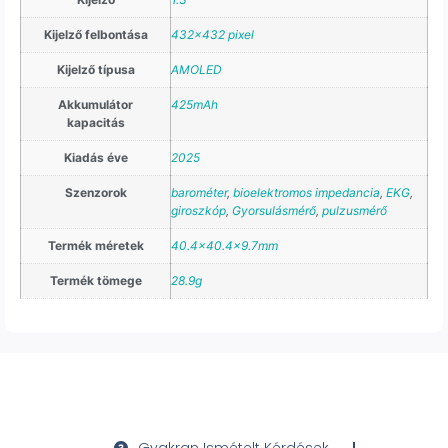
Kijelző felbontása
432×432 pixel
Kijelző típusa
AMOLED
Akkumulátor
425mAh
kapacitás
Kiadás éve
2025
Szenzorok
barométer
,
bioelektromos impedancia
,
EKG
,
giroszkóp
,
Gyorsulásmérő
,
pulzusmérő
Termék méretek
40.4×40.4×9.7mm
Termék tömege
28.9g
Gyakran Ismételt Kérdések