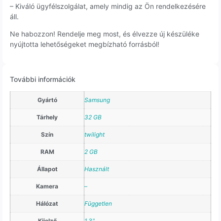
– Kiváló ügyfélszolgálat, amely mindig az Ön rendelkezésére
áll.
Ne habozzon! Rendelje meg most, és élvezze új készüléke
nyújtotta lehetőségeket megbízható forrásból!
További információk
Gyártó
Samsung
Tárhely
32 GB
Szín
twilight
RAM
2 GB
Állapot
Használt
Kamera
–
Hálózat
Független
Kijelző
1.3"