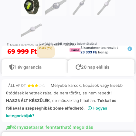
Ügyfeleink
valódi
,
nyilvános
üzletértékelései
A kép a gyártótól származik, csak illustráció
3 kamatmentes részlet
69 999
Ft
K.ÁFA (0%)
23 333 Ft
/ hónap
1 év garancia
20 nap elállás
Mélyebb karcok, kopások vagy kisebb
ÁLLAPOT:
ütődések lehetnek rajta, de nem törött, se nem repedt!
HASZNÁLT KÉSZÜLÉK
, de műszakilag hibátlan.
Tokkal és
fóliával a szépséghibák zöme elfedhető.
ⓘ Hogyan
kategorizáljuk?
Környezetbarát, fenntartható megoldás