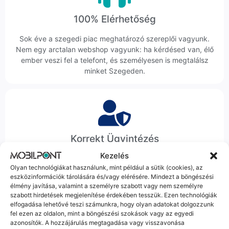
100% Elérhetőség
Sok éve a szegedi piac meghatározó szereplői vagyunk.
Nem egy arctalan webshop vagyunk: ha kérdésed van, élő
ember veszi fel a telefont, és személyesen is megtalálsz
minket Szegeden.
Korrekt Ügyintézés
Kezelés
Hibázni emberi dolog, de a felelősségvállalás nálunk alap.
Olyan technológiákat használunk, mint például a sütik (cookies), az
Ha ritkán előfordul egy hiba, nem kifogásokat keresünk,
eszközinformációk tárolására és/vagy elérésére. Mindezt a böngészési
hanem megoldást. Szakértő kollégáink azonnal kézbe
élmény javítása, valamint a személyre szabott vagy nem személyre
veszik az ügyedet.
szabott hirdetések megjelenítése érdekében tesszük. Ezen technológiák
elfogadása lehetővé teszi számunkra, hogy olyan adatokat dolgozzunk
fel ezen az oldalon, mint a böngészési szokások vagy az egyedi
azonosítók. A hozzájárulás megtagadása vagy visszavonása