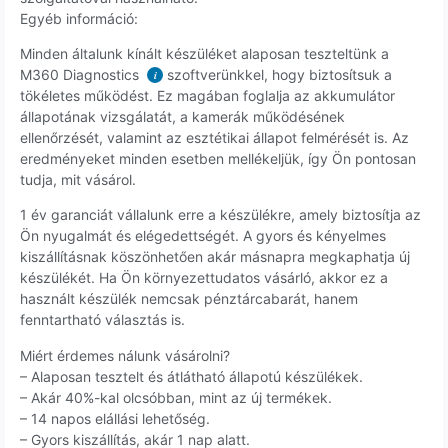
Egyéb információ:
Minden általunk kínált készüléket alaposan teszteltünk a
M360 Diagnostics
szoftverünkkel, hogy biztosítsuk a
i
tökéletes működést. Ez magában foglalja az akkumulátor
állapotának vizsgálatát, a kamerák működésének
ellenőrzését, valamint az esztétikai állapot felmérését is. Az
eredményeket minden esetben mellékeljük, így Ön pontosan
tudja, mit vásárol.
1 év garanciát vállalunk erre a készülékre, amely biztosítja az
Ön nyugalmát és elégedettségét. A gyors és kényelmes
kiszállításnak köszönhetően akár másnapra megkaphatja új
készülékét. Ha Ön környezettudatos vásárló, akkor ez a
használt készülék nemcsak pénztárcabarát, hanem
fenntartható választás is.
Miért érdemes nálunk vásárolni?
– Alaposan tesztelt és átlátható állapotú készülékek.
– Akár 40%-kal olcsóbban, mint az új termékek.
– 14 napos elállási lehetőség.
– Gyors kiszállítás, akár 1 nap alatt.