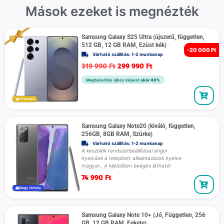
Mások ezeket is megnézték
Samsung Galaxy S25 Ultra (újszerű, független,
512 GB, 12 GB RAM, Ezüst kék)
-
20 000 Ft
Várható szállítás: 1-2 munkanap
319 990
Ft
299 990
Ft
Megtakarítás újhoz képest
akár 40%
Prémium
Samsung Galaxy Note20 (kiváló, független,
256GB, 8GB RAM, Szürke)
Várható szállítás: 1-2 munkanap
A készülék rendszerbeállításai angol
nyelvűek a telepített alkalmazások nyelve
magyar., A kijelzőben beégés látható!
74 990
Ft
Nagy tárhely
Samsung Galaxy Note 10+ (Jó, Független, 256
GB, 12 GB RAM, Fekete)