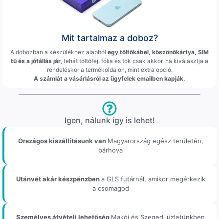
Mit tartalmaz a doboz?
A dobozban a készülékhez alapból
egy töltőkábel, köszönőkártya, SIM
tű és a jótállás jár
, tehát töltőfej, fólia és tok csak akkor, ha kiválasztja a
rendeléskor a termékoldalon, mint extra opció.
A számlát a vásárlásról az ügyfelek emailben kapják.
Igen, nálunk így is lehet!
Országos kiszállításunk van
Magyarország egész területén,
bárhova
Utánvét akár készpénzben
a GLS futárnál, amikor megérkezik
a csomagod
Személyes átvételi lehetőség
Makói és Szegedi üzletünkben