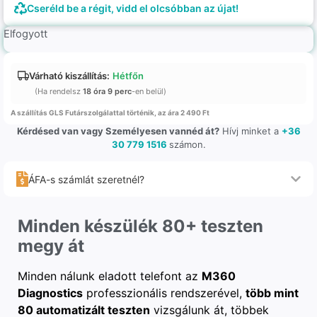
Cseréld be a régit, vidd el olcsóbban az újat!
Elfogyott
Várható kiszállítás:
Hétfőn
(Ha rendelsz
18 óra 9 perc
-en belül)
A szállítás GLS Futárszolgálattal történik, az ára 2 490 Ft
Kérdésed van vagy Személyesen vannéd át?
Hívj minket a
+36
30 779 1516
számon.
ÁFA-s számlát szeretnél?
Minden készülék 80+ teszten
megy át
Minden nálunk eladott telefont az
M360
Diagnostics
professzionális rendszerével,
több mint
80 automatizált teszten
vizsgálunk át, többek