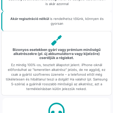
is akár azonnal
Akár regisztráció nélkül
is rendelhetsz tőlünk, könnyen és
gyorsan
Bizonyos esetekben gyári vagy prémium minőségű
alkatrészekre (pl. új akkumulátorra vagy kijelzőre)
cseréljük a régieket.
Ez mindig 100%-os, tesztelt állapotot jelent. iPhone-oknál
előfordulhat az "Ismeretlen alkatrész" jelzés, de ne aggódj, ez
csak a gyártó szoftveres üzenete – a telefonod ettől még
tökéletesen és hibátlanul teszi a dolgát! Ha valahol (pl. Samsung
S-széria) a gyárinál rosszabb minőségű az alkatrész, azt a
termékleírásban külön jelezzük neked.