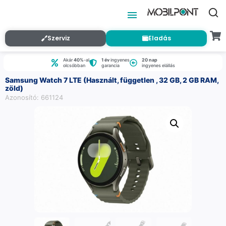
Szerviz
Eladás
Akár
40%
-al
1 év
ingyenes
20 nap
olcsóbban
garancia
ingyenes elállás
Samsung Watch 7 LTE (Használt, független , 32 GB, 2 GB RAM,
zöld)
Azonosító: 661124